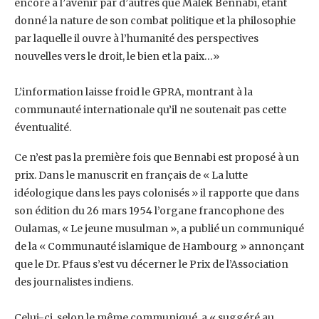
encore à ‎l’avenir par d’autres que Malek Bennabi, étant
donné la nature de son combat politique et la ‎philosophie
par laquelle il ouvre à l’humanité des perspectives
nouvelles vers le droit, le bien et ‎la paix…»
L’information laisse froid le GPRA, montrant à la
communauté internationale qu’il ne soutenait ‎pas cette
éventualité.‎
Ce n’est pas la première fois que Bennabi est proposé à un
prix. Dans le manuscrit en français ‎de « La lutte
idéologique dans les pays colonisés » il rapporte que dans
son édition du 26 mars ‎‎1954 l’organe francophone des
Oulamas, « Le jeune musulman », a publié un communiqué
de ‎la « Communauté islamique de Hambourg » annonçant
que le Dr. Pfaus s’est vu décerner le Prix ‎de l’Association
des journalistes indiens.
Celui-ci, selon le même communiqué, a « suggéré au