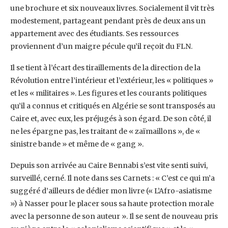
une brochure et six nouveaux livres. ‎Socialement il vit très
modestement, partageant pendant près de deux ans un
appartement ‎avec des étudiants. Ses ressources
proviennent d’un maigre pécule qu’il reçoit du FLN.
Il se tient ‎à l’écart des tiraillements de la direction de la
Révolution entre l’intérieur et l’extérieur, les ‎‎« politiques »
et les « militaires ». Les figures et les courants politiques
qu’il a connus et ‎critiqués en Algérie se sont transposés au
Caire et, avec eux, les préjugés à son égard. De son ‎côté, il
ne les épargne pas, les traitant de « zaïmaillons », de «
sinistre bande » et même de ‎‎« gang ».‎
Depuis son arrivée au Caire Bennabi s’est vite senti suivi,
surveillé, cerné. Il note dans ses ‎Carnets : « C’est ce qui m’a
suggéré d’ailleurs de dédier mon livre (« L’Afro-asiatisme
») à ‎Nasser pour le placer sous sa haute protection morale
avec la personne de son auteur ». Il se ‎sent de nouveau pris