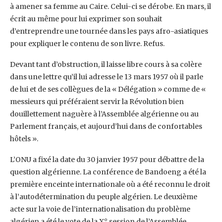
à amener sa femme au Caire. Celui-‎ci se dérobe. En mars, il
écrit au même pour lui exprimer son souhait
d’entreprendre une ‎tournée dans les pays afro-asiatiques
pour expliquer le contenu de son livre. Refus.
Devant tant ‎d’obstruction, il laisse libre cours à sa colère
dans une lettre qu’il lui adresse le 13 mars 1957 où ‎il parle
de lui et de ses collègues de la « Délégation » comme de «
messieurs qui préféraient ‎servir la Révolution bien
douillettement naguère à l’Assemblée algérienne ou au
Parlement ‎français, et aujourd’hui dans de confortables
hôtels ».‎
L’ONU a fixé la date du 30 janvier 1957 pour débattre de la
question algérienne. La conférence ‎de Bandoeng a été la
première enceinte internationale où a été reconnu le droit
à ‎l’autodétermination du peuple algérien. Le deuxième
acte sur la voie de l’internationalisation ‎du problème
algérien a été le vote de la X° session de l’Assemblée