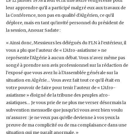
Le 12 janvier 1958 il leur écrit une lettre vengeresse pour
leur apprendre qu’il a participé ‎malgré eux aux travaux de
la Conférence, non pas en qualité d’Algérien, ce qu’il
déplore, mais ‎en tant qu’invité personnel du président de
la session, Anouar Sadate :
« Ainsi donc, Messieurs ‎les délégués du FLN à l’extérieur, il
vous a plu que l’auteur de « L’Afro-asiatisme » ne
‎représente l’Algérie à aucun débat. Vous n’avez même pas
songé à prendre son avis ‎professionnel sur la rédaction de
l’exposé que vous avez lu à l’Assemblée générale sur la
‎situation en Algérie… Vous avez fait tout ce qu’il était en
votre pouvoir de faire pour tenir ‎l’auteur de « L’Afro-
asiatisme » éloigné de la tribune des peuples afro-
asiatiques… Je vous prie ‎de ne plus me verser désormais la
subvention mensuelle que jusqu’ici vous avez bien voulu
‎m’assurer : je ne veux pas qu’elle devienne à vos yeux la
preuve de ma complicité ou de ma ‎complaisance dans une
situation qui me paraît anormale. »