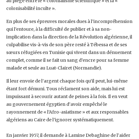
au piège entre le « colonialisme scientifique » et la «
colonisabilité ‎inculte ».
En plus de ses épreuves morales dues à l’incompréhension
qui l’entoure, à la difficulté ‎de publier et à sa non-
implication dans la direction de la Révolution algérienne, il
culpabilise ‎vis-à-vis de son père resté à Tébessa et de ses
sœurs réfugiées en Tunisie qui vivent dans un ‎dénuement
complet, comme il se fait un sang d’encre pour sa femme
malade et seule au Luat-‎Clairet (Normandie).‎
Il leur envoie de l’argent chaque fois qu’il peut, lui-même
étant fort démuni. Tous réclament ‎son aide, mais lui est
impuissant à secourir autant de peines à la fois. Il en veut
au ‎gouvernement égyptien d’avoir empêché le
rayonnement de « l’Afro-asiatisme » et aux ‎responsables
algériens au Caire de l’ignorer systématiquement.
En janvier 1957, il demande à Lamine Debaghine de l’aider