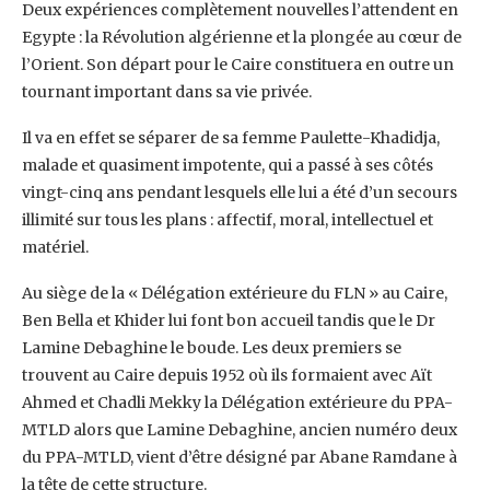
Deux expériences complètement nouvelles l’attendent en
Egypte : la Révolution algérienne et la ‎plongée au cœur de
l’Orient. Son départ pour le Caire constituera en outre un
tournant ‎important dans sa vie privée.
Il va en effet se séparer de sa femme Paulette-Khadidja,
malade ‎et quasiment impotente, qui a passé à ses côtés
vingt-cinq ans pendant lesquels elle lui a été ‎d’un secours
illimité sur tous les plans : affectif, moral, intellectuel et
matériel. ‎
Au siège de la « Délégation extérieure du FLN » au Caire,
Ben Bella et Khider lui font bon ‎accueil tandis que le Dr
Lamine Debaghine le boude. Les deux premiers se
trouvent au Caire ‎depuis 1952 où ils formaient avec Aït
Ahmed et Chadli Mekky la Délégation extérieure du PPA-‎
MTLD alors que Lamine Debaghine, ancien numéro deux
du PPA-MTLD, vient d’être désigné par ‎Abane Ramdane à
la tête de cette structure.