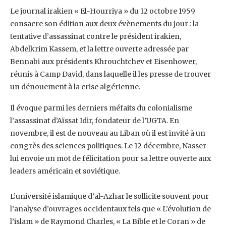
Le journal irakien « El-Hourriya » du 12 octobre 1959
consacre son édition aux deux ‎évènements du jour : la
tentative d’assassinat contre le président irakien,
Abdelkrim Kassem, et ‎la lettre ouverte adressée par
Bennabi aux présidents Khrouchtchev et Eisenhower,
réunis à ‎Camp David, dans laquelle il les presse de trouver
un dénouement à la crise algérienne.
Il ‎évoque parmi les derniers méfaits du colonialisme
l’assassinat d’Aïssat Idir, fondateur de ‎l’UGTA. En
novembre, il est de nouveau au Liban où il est invité à un
congrès des sciences ‎politiques. Le 12 décembre, Nasser
lui envoie un mot de félicitation pour sa lettre ouverte aux
‎leaders américain et soviétique.
L’université islamique d’al-Azhar le sollicite souvent pour
l’analyse d’ouvrages occidentaux tels ‎que « L’évolution de
l’islam » de Raymond Charles, « La Bible et le Coran » de