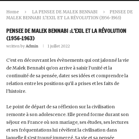
Home
LA PENSEE DE MALEK BENNABI
PENSEE DE
MALEK BENNABI ‎:L’EXIL ET LA RÉVOLUTION (1956-1963)‎
PENSEE DE MALEK BENNABI ‎:L’EXIL ET LA RÉVOLUTION
(1956-1963)‎
written by
Admin
1 juillet 2022
C’est en découvrant les évènements qui ont jalonné la vie
de Malek Bennabi qu’on arrive à ‎saisir l’unité et la
continuité de sa pensée, dater ses idées et comprendre la
relation entre les ‎positions qu’il a prises et les faits de
l’histoire.
Le point de départ de sa réflexion sur la civilisation
remonte à son adolescence. Elle prend ‎forme durant son
séjour en France où son mariage, ses études, ses lectures
et ses ‎fréquentations lui révèlent la civilisation dans
laquelle il s’est trouvé immergé. Sa vie et sa ‎pensée