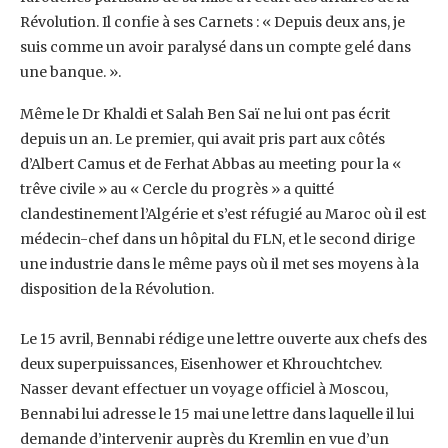
Révolution. Il confie à ses Carnets : « Depuis deux ans, je
suis comme ‎un avoir paralysé dans un compte gelé dans
une banque. ».
Même le Dr Khaldi et Salah Ben Saï ‎ne lui ont pas écrit
depuis un an. Le premier, qui avait pris part aux côtés
d’Albert Camus et de ‎Ferhat Abbas au meeting pour la «
trêve civile » au « Cercle du progrès » a quitté
‎clandestinement l’Algérie et s’est réfugié au Maroc où il est
médecin-chef dans un hôpital du ‎FLN, et le second dirige
une industrie dans le même pays où il met ses moyens à la
disposition ‎de la Révolution.
Le 15 avril, Bennabi rédige une lettre ouverte aux chefs des
deux superpuissances, Eisenhower ‎et Khrouchtchev.
Nasser devant effectuer un voyage officiel à Moscou,
Bennabi lui adresse le 15 ‎mai une lettre dans laquelle il lui
demande d’intervenir auprès du Kremlin en vue d’un