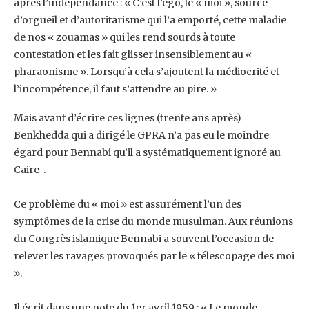
après ‎l’indépendance : « C’est l’ego, le « moi », source
d’orgueil et d’autoritarisme qui l’a emporté, ‎cette maladie
de nos « zouamas » qui les rend sourds à toute
contestation et les fait glisser ‎insensiblement au «
pharaonisme ». Lorsqu’à cela s’ajoutent la médiocrité et
l’incompétence, il ‎faut s’attendre au pire.‎ ‎»
Mais avant d’écrire ces lignes (trente ans après)
Benkhedda qui a ‎dirigé le GPRA n’a pas eu le moindre
égard pour Bennabi qu’il a systématiquement ignoré au
‎Caire ‎ ‎.
Ce problème du « moi » est assurément l’un des
symptômes de la crise du monde musulman. ‎Aux réunions
du Congrès islamique Bennabi a souvent l’occasion de
relever les ravages ‎provoqués par le « télescopage des moi
».
Il écrit dans une note du 1er avril 1959 : « Le monde