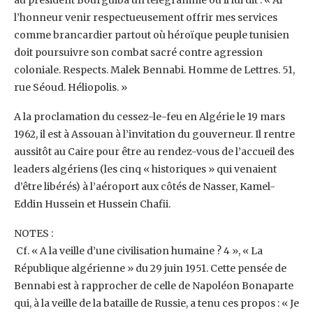
l’honneur venir respectueusement offrir mes services
comme ‎brancardier partout où héroïque peuple tunisien
doit poursuivre son combat sacré contre ‎agression
coloniale. Respects. Malek Bennabi. Homme de Lettres. 51,
rue Séoud. Héliopolis. » ‎
A la proclamation du cessez-le-feu en Algérie le 19 mars
1962, il est à Assouan à l’invitation du ‎gouverneur. Il rentre
aussitôt au Caire pour être au rendez-vous de l’accueil des
leaders ‎algériens (les cinq « historiques » qui venaient
d’être libérés) à l’aéroport aux côtés de Nasser, ‎Kamel-
Eddin Hussein et Hussein Chafii. ‎
NOTES :‎
‎ Cf. « A la veille d’une civilisation humaine ? 4 », « La
République algérienne » du 29 juin 1951. Cette pensée de
Bennabi est à ‎rapprocher de celle de Napoléon Bonaparte
qui, à la veille de la bataille de Russie, a tenu ces propos : « Je