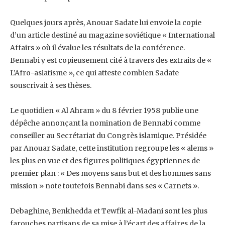
Quelques jours après, Anouar Sadate lui envoie la copie
d’un article destiné au magazine ‎soviétique « International
Affairs » où il évalue les résultats de la conférence.
Bennabi y est ‎copieusement cité à travers des extraits de «
L’Afro-asiatisme », ce qui atteste combien Sadate
‎souscrivait à ses thèses.
Le quotidien « Al Ahram » du 8 février 1958 publie une
dépêche annonçant la nomination de ‎Bennabi comme
conseiller au Secrétariat du Congrès islamique. Présidée
par Anouar Sadate, ‎cette institution regroupe les « alems »
les plus en vue et des figures politiques égyptiennes de
‎premier plan : « Des moyens sans but et des hommes sans
mission » note toutefois Bennabi ‎dans ses « Carnets ».
Debaghine, Benkhedda et Tewfik al-Madani sont les plus
farouches partisans de sa mise à ‎l’écart des affaires de la