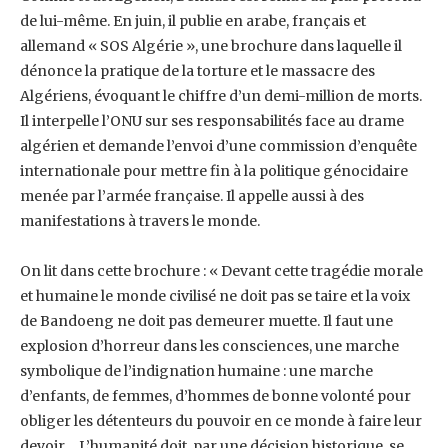
de lui-même. En juin, il publie en ‎arabe, français et
allemand « SOS Algérie », une brochure dans laquelle il
dénonce la pratique ‎de la torture et le massacre des
Algériens, évoquant le chiffre d’un demi-million de morts.
Il ‎interpelle l’ONU sur ses responsabilités face au drame
algérien et demande l’envoi d’une ‎commission d’enquête
internationale pour mettre fin à la politique génocidaire
menée par ‎l’armée française. Il appelle aussi à des
manifestations à travers le monde.
On lit dans cette brochure : « Devant cette tragédie morale
et humaine le monde civilisé ne doit ‎pas se taire et la voix
de Bandoeng ne doit pas demeurer muette. Il faut une
explosion d’horreur ‎dans les consciences, une marche
symbolique de l’indignation humaine : une marche
d’enfants, ‎de femmes, d’hommes de bonne volonté pour
obliger les détenteurs du pouvoir en ce monde à ‎faire leur
devoir… L’humanité doit, par une décision historique, se