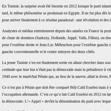
En Tunisie, la surprise avait été énorme en 2012 lorsque le parti isla
tard, le même phénomène se produisait en Egypte. Il ne fut plus dès l
pour arriver finalement à ce résultat paradoxal : une révolution et des 
Analystes et médias entretiennent depuis des années en France la peur
de chute de dominos (Sarkozy, Hollande, Juppé, Valls, Fillon), on don
pour l’extrême droite et Jean-Luc Mélenchon pour l’extrême gauche et,
gauche conventionnelle et le centre mitoyen des deux côtés.
La jeune Tunisie s’en est finalement sortie en allant chercher dans so
certitude que leur but n’était pas la démocratie mais la présidence à vie
1940 avec le maréchal Pétain qui, au lieu de la sauver, allait la livrer, 
Ce n’est pas à Pétain que doit être comparé Béji Caïd Essebsi mais à s
l’occupation allemande. C’est ce qu’a fait Caïd Essebsi en 2012 en lan
la démocratie. L’« Appel » devînt la dénomination du parti avec lequel il