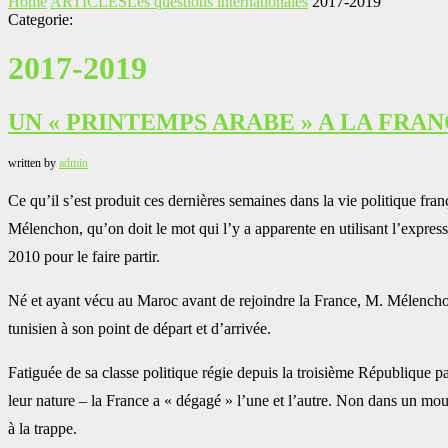
Home
ARTICLES
Les questions internationales
2017-2019
Categorie:
2017-2019
UN « PRINTEMPS ARABE » A LA FRAN
written by
admin
Ce qu’il s’est produit ces dernières semaines dans la vie politique fra
Mélenchon, qu’on doit le mot qui l’y a apparente en utilisant l’expre
2010 pour le faire partir.
Né et ayant vécu au Maroc avant de rejoindre la France, M. Mélenchon
tunisien à son point de départ et d’arrivée.
Fatiguée de sa classe politique régie depuis la troisième République pa
leur nature – la France a « dégagé » l’une et l’autre. Non dans un mo
à la trappe.