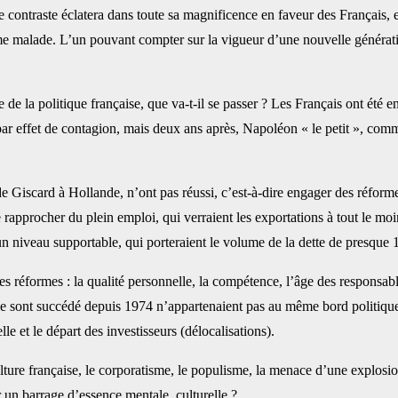
 le contraste éclatera dans toute sa magnificence en faveur des Français,
malade. L’un pouvant compter sur la vigueur d’une nouvelle génération 
de la politique française, que va-t-il se passer ? Les Français ont été e
par effet de contagion, mais deux ans après, Napoléon « le petit », com
e Giscard à Hollande, n’ont pas réussi, c’est-à-dire engager des réforme
procher du plein emploi, qui verraient les exportations à tout le moins 
 un niveau supportable, qui porteraient le volume de la dette de presq
s réformes : la qualité personnelle, la compétence, l’âge des responsab
ont succédé depuis 1974 n’appartenaient pas au même bord politique, il
lle et le départ des investisseurs (délocalisations).
culture française, le corporatisme, le populisme, la menace d’une explosi
r un barrage d’essence mentale, culturelle ?