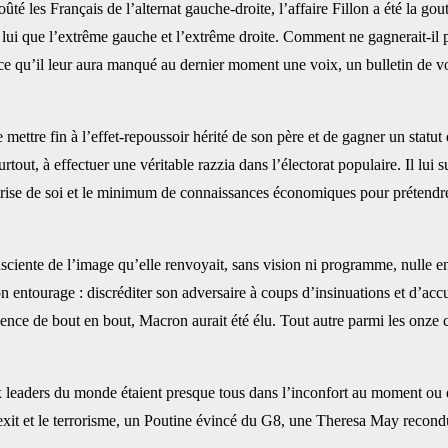
 les Français de l’alternat gauche-droite, l’affaire Fillon a été la gout
lui que l’extrême gauche et l’extrême droite. Comment ne gagnerait-il p
ce qu’il leur aura manqué au dernier moment une voix, un bulletin de vo
ettre fin à l’effet-repoussoir hérité de son père et de gagner un statut 
tout, à effectuer une véritable razzia dans l’électorat populaire. Il lui s
maîtrise de soi et le minimum de connaissances économiques pour prétendr
sciente de l’image qu’elle renvoyait, sans vision ni programme, nulle en
n entourage : discréditer son adversaire à coups d’insinuations et d’acc
lence de bout en bout, Macron aurait été élu. Tout autre parmi les onze ca
x leaders du monde étaient presque tous dans l’inconfort au moment ou d
Brexit et le terrorisme, un Poutine évincé du G8, une Theresa May recon