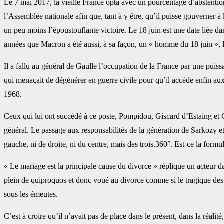
Le 7 mai 2017, la vieille France opta avec un pourcentage d’abstention
l’Assemblée nationale afin que, tant à y être, qu’il puisse gouverner à l
un peu moins l’époustouflante victoire. Le 18 juin est une date liée da
années que Macron a été aussi, à sa façon, un « homme du 18 juin », 
Il a fallu au général de Gaulle l’occupation de la France par une puiss
qui menaçait de dégénérer en guerre civile pour qu’il accède enfin a
1968.
Ceux qui lui ont succédé à ce poste, Pompidou, Giscard d’Estaing et Ch
général. Le passage aux responsabilités de la génération de Sarkozy e
gauche, ni de droite, ni du centre, mais des trois.360°. Est-ce la form
« Le mariage est la principale cause du divorce » réplique un acteur da
plein de quiproquos et donc voué au divorce comme si le tragique desti
sous les émeutes.
C’est à croire qu’il n’avait pas de place dans le présent, dans la réali