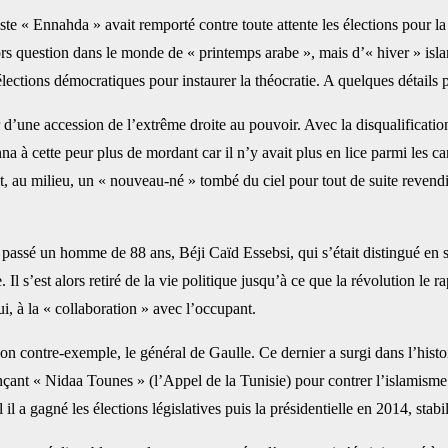
miste « Ennahda » avait remporté contre toute attente les élections pour
ors question dans le monde de « printemps arabe », mais d’« hiver » isl
élections démocratiques pour instaurer la théocratie. A quelques détails pr
 d’une accession de l’extrême droite au pouvoir. Avec la disqualificatio
na à cette peur plus de mordant car il n’y avait plus en lice parmi les 
 au milieu, un « nouveau-né » tombé du ciel pour tout de suite revendiq
n passé un homme de 88 ans, Béji Caïd Essebsi, qui s’était distingué en 
. Il s’est alors retiré de la vie politique jusqu’à ce que la révolution le
lui, à la « collaboration » avec l’occupant.
on contre-exemple, le général de Gaulle. Ce dernier a surgi dans l’histo
çant « Nidaa Tounes » (l’Appel de la Tunisie) pour contrer l’islamisme e
 a gagné les élections législatives puis la présidentielle en 2014, stabil