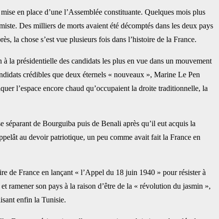
 la mise en place d’une l’Assemblée constituante. Quelques mois plus
amiste. Des milliers de morts avaient été décomptés dans les deux pays
ès, la chose s’est vue plusieurs fois dans l’histoire de la France.
n à la présidentielle des candidats les plus en vue dans un mouvement
candidats crédibles que deux éternels « nouveaux », Marine Le Pen
uer l’espace encore chaud qu’occupaient la droite traditionnelle, la
se séparant de Bourguiba puis de Benali après qu’il eut acquis la
 rappelât au devoir patriotique, un peu comme avait fait la France en
ire de France en lançant « l’Appel du 18 juin 1940 » pour résister à
t ramener son pays à la raison d’être de la « révolution du jasmin »,
isant enfin la Tunisie.