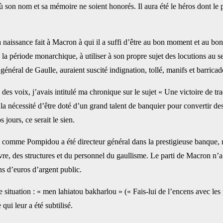
où son nom et sa mémoire ne soient honorés. Il aura été le héros dont le
la naissance fait à Macron à qui il a suffi d’être au bon moment et au bon
 hors la période monarchique, à utiliser à son propre sujet des locutions 
énéral de Gaulle, auraient suscité indignation, tollé, manifs et barricad
des voix, j’avais intitulé ma chronique sur le sujet « Une victoire de tra
la nécessité d’être doté d’un grand talent de banquier pour convertir de
jours, ce serait le sien.
d comme Pompidou a été directeur général dans la prestigieuse banque, ma
uvre, des structures et du personnel du gaullisme. Le parti de Macron n’a 
ns d’euros d’argent public.
situation : « men lahiatou bakharlou » (« Fais-lui de l’encens avec les 
qui leur a été subtilisé.