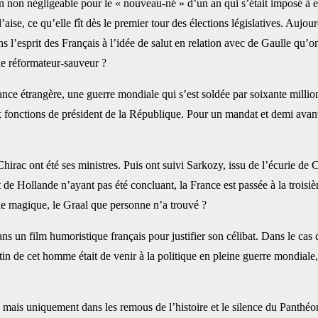
 non négligeable pour le « nouveau-né » d’un an qui s’était imposé à elle
’aise, ce qu’elle fît dès le premier tour des élections législatives. Aujo
ns l’esprit des Français à l’idée de salut en relation avec de Gaulle qu
le réformateur-sauveur ?
ance étrangère, une guerre mondiale qui s’est soldée par soixante million
ux fonctions de président de la République. Pour un mandat et demi ava
irac ont été ses ministres. Puis ont suivi Sarkozy, issu de l’écurie de C
t de Hollande n’ayant pas été concluant, la France est passée à la trois
ule magique, le Graal que personne n’a trouvé ?
ns un film humoristique français pour justifier son célibat. Dans le cas 
n de cet homme était de venir à la politique en pleine guerre mondiale, 
té, mais uniquement dans les remous de l’histoire et le silence du Panthé