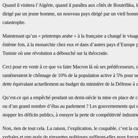
Quand il visitera l’Algérie, quand il paraîtra aux côtés de Bouteflika,
dirigé par un jeune homme, un nouveau pays dirigé par un vieil homme 
catastrophe.
Maintenant qu’un « printemps arabe » à la française a changé le visage 
énième fois, à la monarchie chez eux et dans d’autres pays d’Europe 
Tunisie où une révolution a débouché sur la théocratie.
Ceci pour en venir à ce que va faire Macron là où ses prédécesseurs, d
ramèneraient le chômage de 10% de la population active à 5% pour se rap
dette équivalant actuellement au budget du ministère de la Défense à
Qu’est-ce qui a empêché pendant un demi-siècle la mise en place de ce
ou d’un grand nombre d’élus au parlement ? Les gouvernements qui se s
stopper les déficits publics, à enrayer la perte de compétitivité industrie
Non, rien de tout cela. La raison, l’explication, le coupable, c’est la 
verbales et une nuée de girouettes politiques suffiront-elles pour force