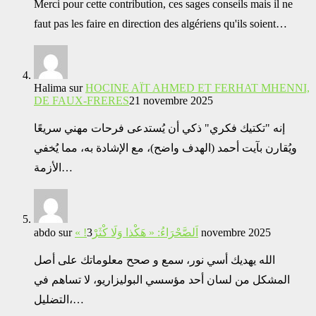
Merci pour cette contribution, ces sages conseils mais il ne
faut pas les faire en direction des algériens qu'ils soient…
Halima
sur
HOCINE AÏT AHMED ET FERHAT MHENNI,
DE FAUX-FRERES
21 novembre 2025
إنه "تكتيك فكري" ذكي أن يُستدعى فرحات مهني سريعًا
ويُقارن بآيت أحمد (الهدف واضح)، مع الإشادة به، مما يُخفي
الأزمة…
abdo
sur
« !اَلصَّحْرَاءُ: « هَكْذا وَلَا كْثَرْ
3 novembre 2025
الله يهديك أسي نور، سمع و صحح معلوماتك على أصل
المشكل من لسان أحد مؤسسي البوليزاريو، لا تساهم في
التضليل،…