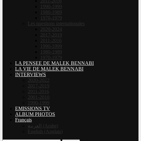
2011-2016
1990-1999
1980-1989
1970-1979
Les questions internationales
2020-2024
2017-2019
2011-2016
1990-1999
1980-1989
1970-1979
LA PENSEE DE MALEK BENNABI
LA VIE DE MALEK BENNABI
INTERVIEWS
2020-2022
2017-2019
2011-2016
2001-2010
1990-1999
EMISSIONS TV
ALBUM PHOTOS
Français
العربية
(
Arabe
)
English
(
Anglais
)