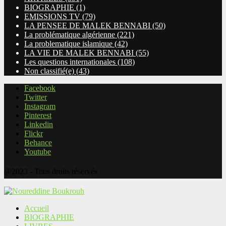
BIOGRAPHIE
(1)
EMISSIONS TV
(79)
LA PENSEE DE MALEK BENNABI
(50)
La problématique algérienne
(221)
La problematique islamique
(42)
LA VIE DE MALEK BENNABI
(55)
Les questions internationales
(108)
Non classifié(e)
(43)
Facebook
Twitter
Instagram
Pinterest
Linkedin
Flickr
Behance
Youtube
@2023 - Tous droits réservés
Accueil
BIOGRAPHIE