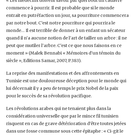
‎« Les médecins doivent savoir par quel bout un cadavre
commence à pourrir. Il est probable ‎que si le monde
entrait en putréfaction un jour, sa pourriture commencera
par notre bout. ‎C’est notre pourriture qui pourrira le
monde… Il est terrible de donner à un enfant un ‎sécateur
quand il n’a aucune notion de l’art de tailler un arbre : il ne
peut que mutiler ‎l’arbre. C’est ce que nous faisons en ce
moment » (Malek Bennabi « Mémoires d’un témoin ‎du
siècle », Editions Samar, 2007, P.383). ‎
La reprise des manifestations et des affrontements en
Tunisie est une douloureuse déception ‎pour le monde qui
lui décernait il y a peu de temps le prix Nobel de la paix
pour le succès de ‎sa révolution pacifique. ‎
Les révolutions arabes qui ne tenaient plus dans la
considération universelle que par le ‎mince fil tunisien
risquent en cas de grave détérioration d’être toutes jetées
dans une fosse ‎commune sous cette épitaphe : « Ci-git le