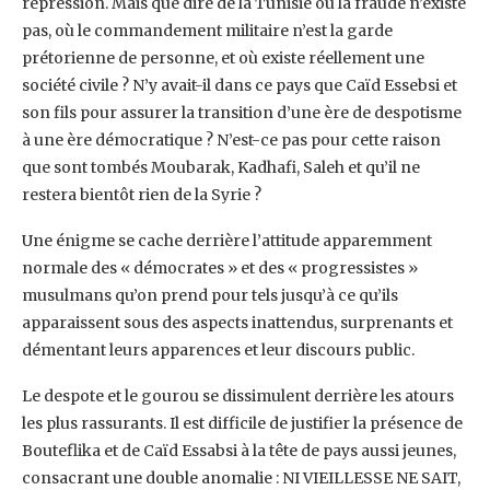
répression. Mais que dire de la Tunisie où la fraude n’existe
pas, ‎où le commandement militaire n’est la garde
prétorienne de personne, et où existe ‎réellement une
société civile ? N’y avait-il dans ce pays que Caïd Essebsi et
son fils pour ‎assurer la transition d’une ère de despotisme
à une ère démocratique ? N’est-ce pas pour ‎cette raison
que sont tombés Moubarak, Kadhafi, Saleh et qu’il ne
restera bientôt rien de la ‎Syrie ?‎
Une énigme se cache derrière l’attitude apparemment
normale des « démocrates » et des ‎‎« progressistes »
musulmans qu’on prend pour tels jusqu’à ce qu’ils
apparaissent sous des ‎aspects inattendus, surprenants et
démentant leurs apparences et leur discours public. ‎
Le despote et le gourou se dissimulent derrière les atours
les plus rassurants. Il est difficile ‎de justifier la présence de
Bouteflika et de Caïd Essabsi à la tête de pays aussi jeunes,
‎consacrant une double anomalie : NI VIEILLESSE NE SAIT,