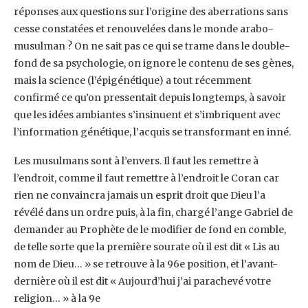
réponses aux questions sur l’origine ‎des aberrations sans
cesse constatées et renouvelées dans le monde arabo-
musulman ? On ‎ne sait pas ce qui se trame dans le double-
fond de sa psychologie, on ignore le contenu de ‎ses gènes,
mais la science (l’épigénétique) a tout récemment
confirmé ce qu’on pressentait ‎depuis longtemps, à savoir
que les idées ambiantes s’insinuent et s’imbriquent avec
‎l’information génétique, l’acquis se transformant en inné. ‎
Les musulmans sont à l’envers. Il faut les remettre à
l’endroit, comme il faut remettre à ‎l’endroit le Coran car
rien ne convaincra jamais un esprit droit que Dieu l’a
révélé dans un ‎ordre puis, à la fin, chargé l’ange Gabriel de
demander au Prophète de le modifier de fond ‎en comble,
de telle sorte que la première sourate où il est dit « Lis au
nom de Dieu… » se ‎retrouve à la 96e position, et l’avant-
dernière où il est dit « Aujourd’hui j’ai parachevé votre
‎religion… » à la 9e