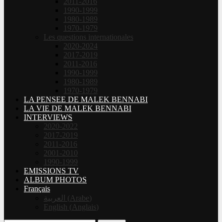
2011-2016
1990-1999
1980-1989
1970-1979
Les questions internationales
2020-2024
2017-2019
2011-2016
1990-1999
1980-1989
1970-1979
LA PENSEE DE MALEK BENNABI
LA VIE DE MALEK BENNABI
INTERVIEWS
2020-2022
2017-2019
2011-2016
2001-2010
1990-1999
EMISSIONS TV
ALBUM PHOTOS
Français
العربية
(
Arabe
)
English
(
Anglais
)