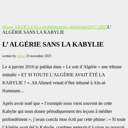
Home
ARTICLES
La problématique algérienne
2017-2019
L’
ALGÉRIE SANS LA KABYLIE
L’ ALGÉRIE SANS LA KABYLIE
written by
admin
23 novembre 2025
Le 4 janvier 2016 je publiai dans « Le soir d’Algérie » une tribune
intitulée « ET SI TOUTE L’ALGÉRIE ‎AVAIT ÉTÉ LA
KABYLIE ? ». Aït Ahmed venait d’être inhumé à Aïn-al-
Hammam…
Après avoir noté que « l’exemple nous vient souvent de cette
Kabylie qui nous donne ‎périodiquement des leçons à méditer
profondément », j’avais conclu mon écrit par cette phrase : ‎‎« Si toute
l’Algérie avait été la Kabylie, combien resterait-il à vivre au pouvoir