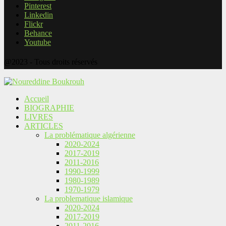
Pinterest
Linkedin
Flickr
Behance
Youtube
@2023 - Tous droits réservés
Accueil
BIOGRAPHIE
LIVRES
ARTICLES
La problématique algérienne
2020-2024
2017-2019
2011-2016
1990-1999
1980-1989
1970-1979
La problematique islamique
2020-2024
2017-2019
2011-2016