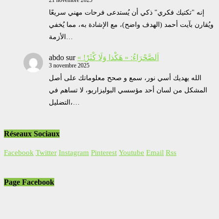
21 novembre 2025
إنه "تكتيك فكري" ذكي أن يُستدعى فرحات مهني سريعًا
ويُقارن بآيت أحمد (الهدف واضح)، مع الإشادة به، مما يُخفي
الأزمة…
abdo
sur
« !اَلصَّحْرَاءُ: « هَكْذا وَلَا كْثَرْ
3 novembre 2025
الله يهديك أسي نور، سمع و صحح معلوماتك على أصل
المشكل من لسان أحد مؤسسي البوليزاريو، لا تساهم في
التضليل،…
Réseaux Sociaux
Facebook
Twitter
Instagram
Pinterest
Youtube
Email
Rss
Page Facebook