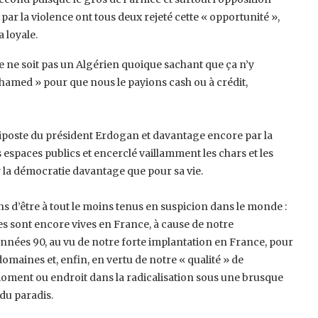
 ‎par la violence ont tous deux rejeté cette « opportunité »,
loyale.‎
ce ne soit pas un Algérien quoique ‎sachant que ça n’y
Mohamed » pour que ‎nous le payions cash ou à crédit,
e riposte du président Erdogan et ‎davantage encore par la
s espaces ‎publics et encerclé vaillamment les chars et les
r la démocratie davantage que pour sa vie.
d’être à tout le moins tenus en ‎suspicion dans le monde :
es sont encore ‎vives en France, à cause de notre
années ‎‎90, au vu de notre forte implantation en France, pour
omaines et, enfin, en vertu de notre « qualité » de
oment ou endroit dans la radicalisation sous une brusque
du paradis. ‎