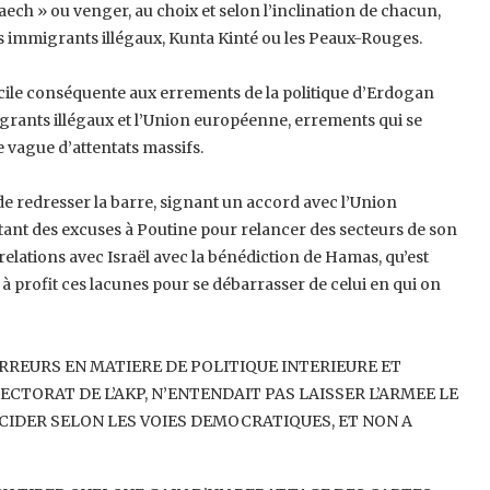
aech » ou venger, au choix et selon ‎l’inclination de chacun,
 les immigrants ‎illégaux, Kunta Kinté ou les Peaux-Rouges.
ficile conséquente aux errements de la ‎politique d’Erdogan
migrants illégaux et ‎l’Union européenne, errements qui se
‎vague d’attentats massifs.
 redresser la barre, signant un accord ‎avec l’Union
ant des excuses à Poutine ‎pour relancer des secteurs de son
‎relations avec Israël avec la bénédiction de Hamas, qu’est
e à profit ces lacunes pour se débarrasser de celui en qui on
RREURS EN MATIERE DE POLITIQUE ‎INTERIEURE ET
ECTORAT DE L’AKP, ‎N’ENTENDAIT PAS LAISSER L’ARMEE LE
DECIDER SELON LES VOIES DEMOCRATIQUES, ET NON A