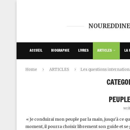
NOUREDDINE
ACCUEIL
BIOGRAPHIE
LIVRES
ARTICLES
LA 
Home
ARTICLES
Les questions internation
CATEGOR
‏PEUPL
wri
‎ « Je conduirai mon peuple par la main, jusqu’à ce que
moment, il pourra choisir librement son guide et se