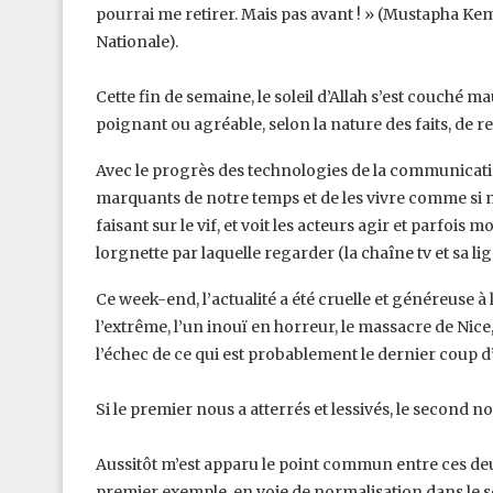
pourrai me retirer. Mais pas avant ! » ‎‎(Mustapha K
Nationale).
Cette fin de semaine, le soleil d’Allah s’est couché mau
poignant ou agréable, selon la nature des faits, de re
Avec le progrès des technologies de la communicati
marquants de notre temps et de les vivre comme si nou
faisant sur le vif, et voit les acteurs agir et parfois
lorgnette par laquelle regarder ‎‎(la chaîne tv et sa li
Ce week-end, l’actualité a été cruelle et généreuse à
l’extrême, l’un inouï en horreur, le massacre de Nic
l’échec de ce qui est probablement le ‎dernier coup d’É
Si le premier nous a atterrés et lessivés, le second n
Aussitôt m’est apparu le point commun entre ces deux
premier exemple, en voie de normalisation dans le se