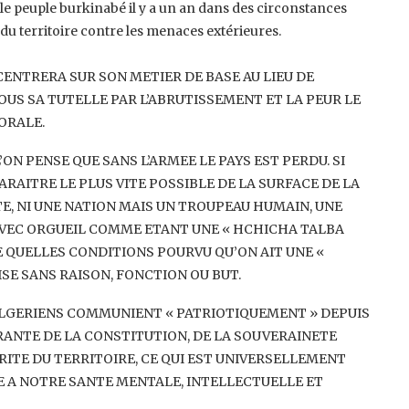
le peuple ‎burkinabé il y a un an dans des circonstances
se du territoire contre les menaces extérieures.
ENTRERA SUR SON METIER DE BASE ‎AU LIEU DE
S SA TUTELLE PAR ‎L’ABRUTISSEMENT ET LA PEUR LE
ORALE.‎
’ON PENSE QUE SANS L’ARMEE LE ‎PAYS EST PERDU. SI
ARAITRE LE PLUS ‎VITE POSSIBLE DE LA SURFACE DE LA
ETE, NI UNE NATION MAIS UN TROUPEAU HUMAIN, UNE
R AVEC ORGUEIL COMME ETANT UNE « HCHICHA TALBA
 QUELLES CONDITIONS POURVU QU’ON AIT UNE ‎‎«
SE SANS RAISON, FONCTION OU BUT.‎
 ALGERIENS COMMUNIENT ‎‎« PATRIOTIQUEMENT » DEPUIS
ANTE ‎DE LA CONSTITUTION, DE LA SOUVERAINETE
EGRITE DU TERRITOIRE, CE QUI EST UNIVERSELLEMENT
E A NOTRE SANTE MENTALE, INTELLECTUELLE ET