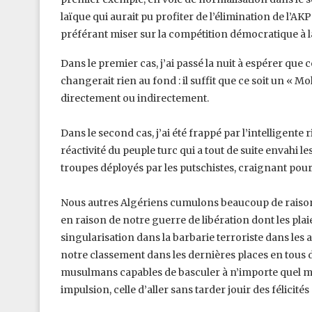
laïque qui aurait pu profiter de l’élimination de l’AKP
préférant miser sur la compétition ‎démocratique à la 
Dans le premier cas, j’ai passé la nuit à espérer que 
changerait rien au fond : il suffit que ce soit un « 
directement ou indirectement.
Dans le second cas, j’ai été frappé par l’intelligent
réactivité du peuple turc qui a tout de suite envahi le
troupes déployés par les putschistes, ‎craignant pou
Nous autres Algériens cumulons beaucoup de raisons 
en raison de notre guerre de libération dont les plai
singularisation dans la barbarie terroriste dans les 
notre classement dans les dernières ‎places en tous d
musulmans capables de ‎basculer à n’importe quel m
‎impulsion, celle d’aller sans tarder jouir des félicités 