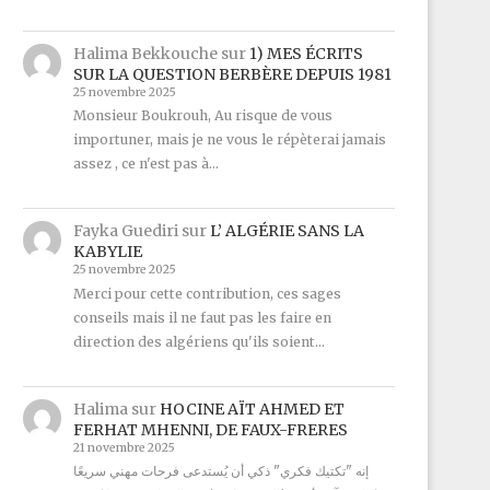
Halima Bekkouche
sur
1) MES ÉCRITS
SUR LA QUESTION BERBÈRE DEPUIS 1981
25 novembre 2025
Monsieur Boukrouh, Au risque de vous
importuner, mais je ne vous le répèterai jamais
assez , ce n'est pas à…
Fayka Guediri
sur
L’ ALGÉRIE SANS LA
KABYLIE
25 novembre 2025
Merci pour cette contribution, ces sages
conseils mais il ne faut pas les faire en
direction des algériens qu'ils soient…
Halima
sur
HOCINE AÏT AHMED ET
FERHAT MHENNI, DE FAUX-FRERES
21 novembre 2025
إنه "تكتيك فكري" ذكي أن يُستدعى فرحات مهني سريعًا