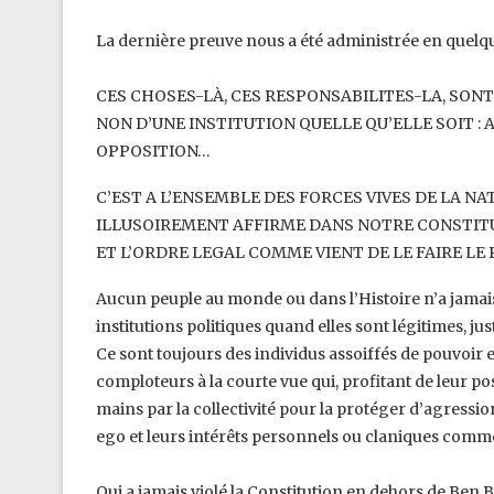
La dernière preuve nous a été administrée en quelqu
CES CHOSES-LÀ, CES RESPONSABILITES-LA, SON
NON D’UNE INSTITUTION QUELLE QU’ELLE SOIT : 
OPPOSITION…‎
C’EST A L’ENSEMBLE DES FORCES VIVES DE LA NA
ILLUSOIREMENT AFFIRME DANS NOTRE CONSTITU
ET L’ORDRE LEGAL COMME VIENT DE ‎LE FAIRE LE P
Aucun peuple au monde ou dans l’Histoire n’a jamais po
institutions politiques quand elles sont légitimes, juste
Ce sont toujours des individus assoiffés de pouvoir 
comploteurs à la courte vue qui, profitant de leur po
mains par la collectivité pour la ‎protéger d’agressio
ego et ‎leurs intérêts personnels ou claniques comme 
Qui a jamais violé la Constitution en dehors de Ben B