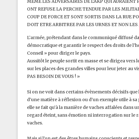
MEME LES ADVERSAIRES DE L’AKP QUI AURAIENT 
ONT REFUSE LA PERCHE TENDUE PAR LES MILITAI
COUP DE FORCE ET SONT SORTIS DANS LA RUE ‎P
DOIT ETRE ARBITREE PAR ‎LES URNES ET NON LES 
L’armée, prétendant dans le communiqué diffusé dans
démocratique et garantir le respect des droits de l’ho
Conseil » pour diriger le pays. ‎
Aussitôt le peuple sortit en masse et se dirigea vers 
sur les places des grandes villes pour leur jeter 
PAS BESOIN DE VOUS ! »
Si on ne voit dans certains évènements décisifs que
d’une matière à réflexion ou d’un exemple utile à sa
elle se fait qu’à la manière de vaches affalées dans ‎
regard éteint, sans émotion ni ‎interrogation sur le 
vaches.
Mais si l’on est des êtres humains conscients et resp