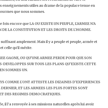
les enseignements ‎utiles au drame de la populace tenue en
chiourmes que nous sommes.
e fois encore que LA OU EXISTE UN ‎PEUPLE, L’ARMEE N’A
N DE LA ‎CONSTITUTION ET LES DROITS DE L’HOMME.
suffisant amplement. Mais il y a peuple ‎et peuple, armée et
celle qu’il ‎mérite.‎
MEE GAGNE, OU QU’UNE ARMEE ‎PERDE POUR QUE SON
US-DEVELOPPES ‎SUR TOUS LES PLANS QU’EXISTE CETTE
 ‎EN SOMMES UN.
YS COMME L’ONT ATTESTE LES ‎DIZAINES D’EXPERIENCES
 DERNIER, ET ‎LES ARMEES LES PLUS FORTES SONT
ET ‎DES REGIMES DEMOCRATIQUES.‎
e, il l’a renvoyée à ses missions ‎naturelles après lui avoir