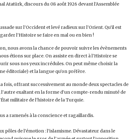
emal Atatürk, discours du 08 août 1926 devant l’Assemblée
ssade sur l’Occident et levé radieux ‎sur l’Orient. Qu’il est
garder l’Histoire ‎se faire en mal ou en bien !
on, nous avons la chance de pouvoir ‎suivre les évènements
s étions sur ‎place. On assiste en direct à l’Histoire se
 ‎mourir sous nos yeux incrédules. On peut même choisir la
gne éditoriale) et la langue qu’on préfère. ‎
 la fois, offrant successivement au ‎monde deux spectacles de
e, l’autre ‎exaltant en la forme d’un compte-rendu minuté de
tat militaire de l’histoire de la Turquie.
ous a ramenés à la conscience et ‎ragaillardis.
 pôles de l’émotion : l’islamisme. ‎Dévastateur dans le
cond puisque le ‎gros de l’armée et surtout l’opposition