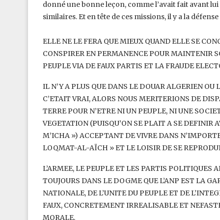
donné une bonne leçon, comme l’avait fait avant lui 
similaires. Et en tête de ces missions, il y a la ‎défen
ELLE NE LE FERA QUE MIEUX QUAND ELLE SE CONC
CONSPIRER EN PERMANENCE POUR MAINTENIR SOU
PEUPLE VIA DE FAUX PARTIS ET LA FRAUDE ‎ELECT
IL N’Y A PLUS QUE DANS LE DOUAR ALGERIEN OU L
C’ETAIT VRAI, ALORS NOUS MERITERIONS DE DISP
TERRE POUR N’ETRE NI UN PEUPLE, NI UNE ‎SOCI
VEGETATION (PUISQU’ON ‎SE PLAIT A SE DEFINI
M’ICHA ») ‎ACCEPTANT DE VIVRE DANS N’IMPORTE
LOQMAT-AL-AÏCH » ET LE LOISIR DE SE REPRODUI
L’ARMEE, LE PEUPLE ET LES PARTIS POLITIQUES
TOUJOURS DANS LE DOGME QUE L’ANP EST LA GAR
NATIONALE, DE L’UNITE DU PEUPLE ET DE ‎L’INT
FAUX, CONCRETEMENT ‎IRREALISABLE ET NEFAST
MORALE. ‎