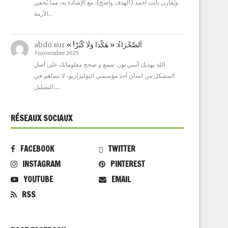
ويُقارن بآيت أحمد (الهدف واضح)، مع الإشادة به، مما يُخفي
الأزمة…
abdo
sur
« !اَلصَّحْرَاءُ: « هَكْذا وَلَا كْثَرْ
3 novembre 2025
الله يهديك أسي نور، سمع و صحح معلوماتك على أصل
المشكل من لسان أحد مؤسسي البوليزاريو، لا تساهم في
التضليل،…
RÉSEAUX SOCIAUX
FACEBOOK
TWITTER
INSTAGRAM
PINTEREST
YOUTUBE
EMAIL
RSS