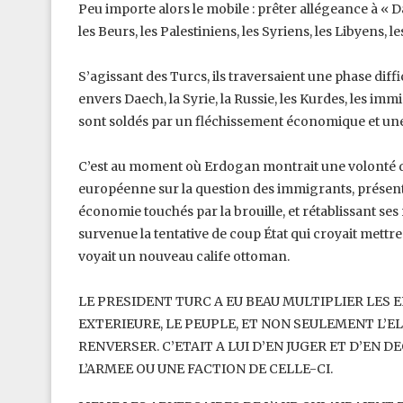
Peu importe alors le mobile : prêter allégeance à « D
les Beurs, les Palestiniens, les Syriens, les Libyens,
S’agissant des Turcs, ils traversaient une phase dif
envers Daech, la Syrie, la Russie, les Kurdes, les im
sont soldés par un fléchissement économique et une 
C’est au moment où Erdogan montrait une volonté de
européenne sur la question des immigrants, présent
économie touchés par la brouille, et rétablissant ses 
survenue la tentative de coup ‎État qui croyait mettr
voyait ‎un nouveau calife ottoman.
LE PRESIDENT TURC A EU BEAU MULTIPLIER LES E
EXTERIEURE, LE PEUPLE, ET NON SEULEMENT L’EL
RENVERSER. C’ETAIT A LUI D’EN JUGER ET D’EN ‎
L’ARMEE OU UNE FACTION DE ‎CELLE-CI. ‎