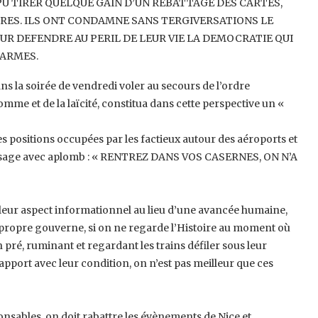
PU TIRER QUELQUE GAIN D’UN ‎REBATTAGE DES CARTES,
RES. ILS ONT ‎CONDAMNE SANS TERGIVERSATIONS LE
OUR DEFENDRE AU PERIL DE LEUR VIE LA DEMOCRATIE QUI
ARMES.‎
 la soirée de vendredi voler au ‎secours de l’ordre
mme et de la laïcité, ‎constitua dans cette perspective un «
les positions occupées par les ‎factieux autour des aéroports et
au ‎visage avec aplomb : « RENTREZ DANS VOS CASERNES, ON N’A
 leur aspect informationnel au lieu d’une ‎avancée humaine,
 propre gouverne, si ‎on ne regarde l’Histoire au moment où
un pré, ruminant et regardant les trains défiler sous leur
rapport avec leur condition, on n’est pas meilleur que ces
onsables, on doit rabattre les ‎évènements de Nice et