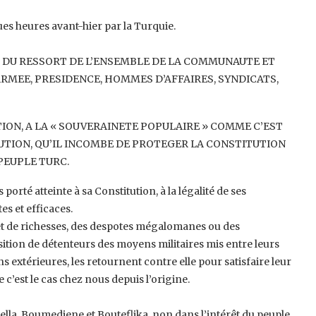
es heures avant-hier par la Turquie.
T DU RESSORT DE L’ENSEMBLE DE LA ‎COMMUNAUTE ET
ARMEE, ‎PRESIDENCE, HOMMES D’AFFAIRES, SYNDICATS,
TION, A LA « SOUVERAINETE ‎POPULAIRE » COMME C’EST
TION, ‎QU’IL INCOMBE DE PROTEGER LA CONSTITUTION
EUPLE TURC. ‎
rté atteinte à sa Constitution, à la ‎légalité de ses
s et efficaces. ‎
et de richesses, des despotes ‎mégalomanes ou des
sition de ‎détenteurs des moyens militaires mis entre leurs
ns extérieures, les retournent contre elle pour satisfaire leur
c’est le cas chez nous depuis l’origine.
ella, Boumediene et Bouteflika, non ‎dans l’intérêt du peuple