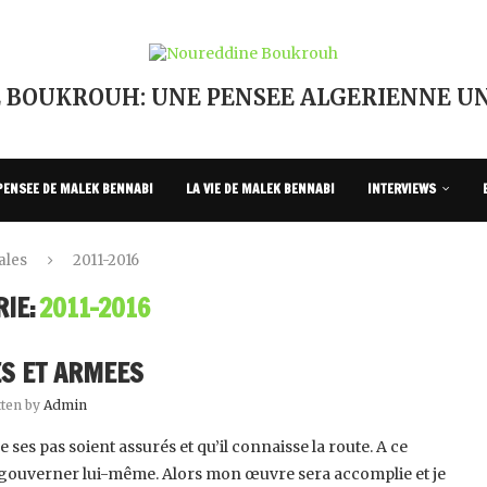
 BOUKROUH: UNE PENSEE ALGERIENNE UN
PENSEE DE MALEK BENNABI
LA VIE DE MALEK BENNABI
INTERVIEWS
ales
2011-2016
IE:
2011-2016
ES ET ARMEES
tten by
Admin
 ses pas soient assurés et qu’il ‎connaisse la route. A ce
 gouverner lui-‎même. Alors mon œuvre sera accomplie et je