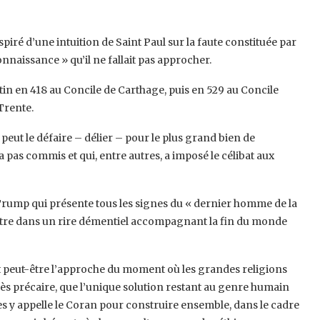
nspiré d’une intuition de Saint Paul sur la faute constituée par
onnaissance » qu’il ne fallait pas approcher.
tin en 418 au Concile de Carthage, puis en 529 au Concile
Trente.
 peut le défaire – délier – pour le plus grand bien de
’a pas commis et qui, entre autres, a imposé le célibat aux
 Trump qui présente tous les signes du « dernier homme de la
mmettre dans un rire démentiel accompagnant la fin du monde
st peut-être l’approche du moment où les grandes religions
s précaire, que l’unique solution restant au genre humain
es y appelle le Coran pour construire ensemble, dans le cadre