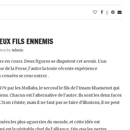
DEUX FILS ENNEMIS
tten by
Admin
re en cours. Deux figures se disputent cet avenir. L’un
e de la Perse, l’autre la toute récente expérience
s censées se rencontrer .
979 par les Mollahs, le second le fils de l’Imam Khamenei qui
ens. Chacun est l’alternative de l’autre. Ils sont les deux faces
ran résiste, mais il ne faut pas se faire d’illusions, il ne peut
armées les plus aguerries du monde, et cette idée est
i est le véritable chef de l’alliance. Dès que les pertes