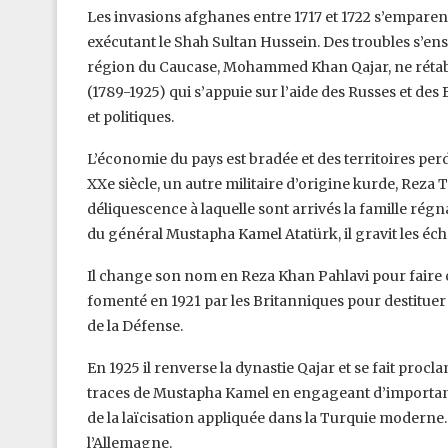
Les invasions afghanes entre 1717 et 1722 s’emparent 
exécutant le Shah Sultan Hussein. Des troubles s’ens
région du Caucase, Mohammed Khan Qajar, ne rétabliss
(1789-1925) qui s’appuie sur l’aide des Russes et d
et politiques.
L’économie du pays est bradée et des territoires perdus. La
XXe siècle, un autre militaire d’origine kurde, Reza T
déliquescence à laquelle sont arrivés la famille rég
du général Mustapha Kamel Atatürk, il gravit les éch
Il change son nom en Reza Khan Pahlavi pour faire o
fomenté en 1921 par les Britanniques pour destituer 
de la Défense.
En 1925 il renverse la dynastie Qajar et se fait procl
traces de Mustapha Kamel en engageant d’important
de la laïcisation appliquée dans la Turquie moderne
l’Allemagne.