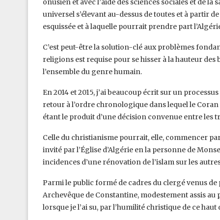
onusien et avec l’aide des sciences sociales et de la
universel s’élevant au-dessus de toutes et à partir d
esquissée et à laquelle pourrait prendre part l’Algéri
C’est peut-être la solution-clé aux problèmes fonda
religions est requise pour se hisser à la hauteur des 
l’ensemble du genre humain.
En 2014 et 2015, j’ai beaucoup écrit sur un processu
retour à l’ordre chronologique dans lequel le Coran a 
étant le produit d’une décision convenue entre les t
Celle du christianisme pourrait, elle, commencer par 
invité par l’Église d’Algérie en la personne de Monse
incidences d’une rénovation de l’islam sur les autres
Parmi le public formé de cadres du clergé venus de plu
Archevêque de Constantine, modestement assis au prem
lorsque je l’ai su, par l’humilité christique de ce haut