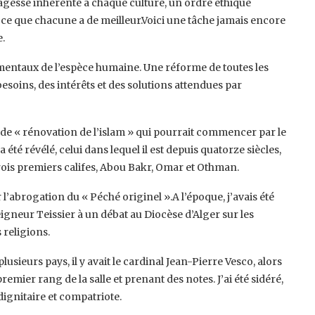
 sagesse inhérente à chaque culture, un ordre éthique
e ce que chacune a de meilleur.Voici une tâche jamais encore
e.
mentaux de l’espèce humaine. Une réforme de toutes les
besoins, des intérêts et des solutions attendues par
s de « rénovation de l’islam » qui pourrait commencer par le
été révélé, celui dans lequel il est depuis quatorze siècles,
rois premiers califes, Abou Bakr, Omar et Othman.
l’abrogation du « Péché originel ».A l’époque, j’avais été
igneur Teissier à un débat au Diocèse d’Alger sur les
 religions.
sieurs pays, il y avait le cardinal Jean-Pierre Vesco, alors
ier rang de la salle et prenant des notes. J’ai été sidéré,
 dignitaire et compatriote.