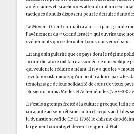
américaines et israéliennes atteindront un seuil inac
tactiques dont ils disposent pour le détruire dans d
Le Moyen-Orient connaîtra alors sa plus grande mut
l’avènement du « Grand Israël » qui ouvrira une nouve
événements qui se déroulent sous nos yeux ébahis.
Étrange singularité que ce pays dont le régime polit
ni une dictature militaire assumée, ce qui explique 
qui veulent le réduire à néant. Il n’y a que les « mou
révolution islamique, qu’on peut traduire par « les d
témoignage de leur solidarité de cœur.Ce vieux pays
plusieurs noms : Mèdes et Achéménides (550-300 av J
Il s’est longtemps frotté à la culture grecque, latine 
surajouté au syncrétisme culturel acquis au fil des s
la dynastie savafide (1501-1736) le chiisme duodécim
largement sunnite, et devient religion d’État.