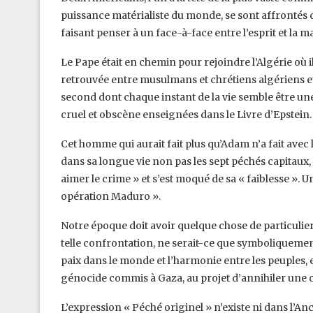
puissance matérialiste du monde, se sont affrontés
faisant penser à un face-à-face entre l’esprit et la mat
Le Pape était en chemin pour rejoindre l’Algérie où i
retrouvée entre musulmans et chrétiens algériens et l
second dont chaque instant de la vie semble être une
cruel et obscène enseignées dans le Livre d’Epstein.
Cet homme qui aurait fait plus qu’Adam n’a fait avec le
dans sa longue vie non pas les sept péchés capitaux,
aimer le crime » et s’est moqué de sa « faiblesse ». 
opération Maduro ».
Notre époque doit avoir quelque chose de particulier 
telle confrontation, ne serait-ce que symboliquement
paix dans le monde et l’harmonie entre les peuples, 
génocide commis à Gaza, au projet d’annihiler une civ
L’expression « Péché originel » n’existe ni dans l’An