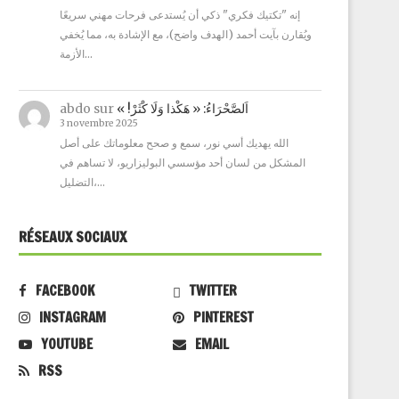
إنه "تكتيك فكري" ذكي أن يُستدعى فرحات مهني سريعًا
ويُقارن بآيت أحمد (الهدف واضح)، مع الإشادة به، مما يُخفي
الأزمة…
abdo
sur
« !اَلصَّحْرَاءُ: « هَكْذا وَلَا كْثَرْ
3 novembre 2025
الله يهديك أسي نور، سمع و صحح معلوماتك على أصل
المشكل من لسان أحد مؤسسي البوليزاريو، لا تساهم في
التضليل،…
RÉSEAUX SOCIAUX
FACEBOOK
TWITTER
INSTAGRAM
PINTEREST
YOUTUBE
EMAIL
RSS