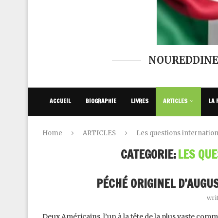
NOUREDDINE
ACCUEIL
BIOGRAPHIE
LIVRES
ARTICLES
LA 
Home
ARTICLES
Les questions internatio
CATEGORIE:
LES QUE
PÉCHÉ ORIGINEL D’AUGU
wri
Deux Américains, l’un à la tête de la plus vaste comm