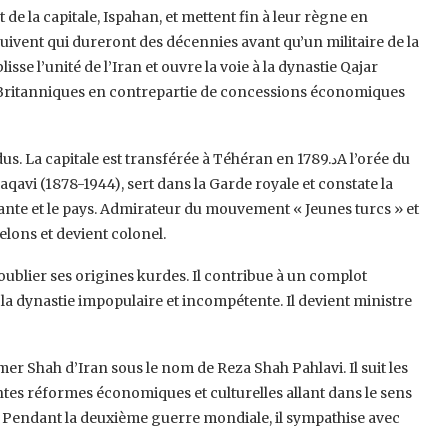
de la capitale, Ispahan, et mettent fin à leur règne en
uivent qui dureront des décennies avant qu’un militaire de la
e l’unité de l’Iran et ouvre la voie à la dynastie Qajar
es Britanniques en contrepartie de concessions économiques
 capitale est transférée à Téhéran en 1789.دA l’orée du
aqavi (1878-1944), sert dans la Garde royale et constate la
nante et le pays. Admirateur du mouvement « Jeunes turcs » et
elons et devient colonel.
ublier ses origines kurdes. Il contribue à un complot
la dynastie impopulaire et incompétente. Il devient ministre
amer Shah d’Iran sous le nom de Reza Shah Pahlavi. Il suit les
es réformes économiques et culturelles allant dans le sens
. Pendant la deuxième guerre mondiale, il sympathise avec