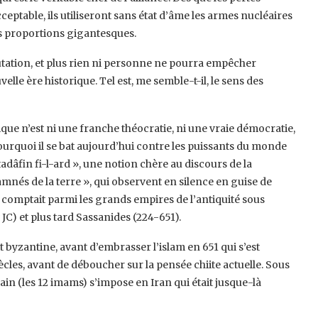
ceptable, ils utiliseront sans état d’âme les armes nucléaires
es proportions gigantesques.
ation, et plus rien ni personne ne pourra empêcher
lle ère historique. Tel est, me semble-t-il, le sens des
ique n’est ni une franche théocratie, ni une vraie démocratie,
pourquoi il se bat aujourd’hui contre les puissants du monde
stadâfin fi-l-ard », une notion chère au discours de la
amnés de la terre », qui observent en silence en guise de
 comptait parmi les grands empires de l’antiquité sous
C) et plus tard Sassanides (224-651).
et byzantine, avant d’embrasser l’islam en 651 qui s’est
iècles, avant de déboucher sur la pensée chiite actuelle. Sous
ain (les 12 imams) s’impose en Iran qui était jusque-là