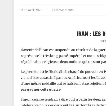
16 avril 2026
0 comments
IRAN : LES 
wri
L’avenir de l’Iran est suspendu au résultat de la guer
représente le très long passé impérial et monarchiqu
républicaine religieuse, deux notions qui ne sont pa
Le premier est le fils du Shah chassé du pouvoir en 1
vient d’être assassiné par les Américains et les Israéli
d’une même médaille qui se haïssent et se rejettent. L’I
pas gagner cette guerre.
Sinon, cela reviendrait à dire qu’il a battu les deux 
intolérable pour ces deux entités, surtout la cadette qu