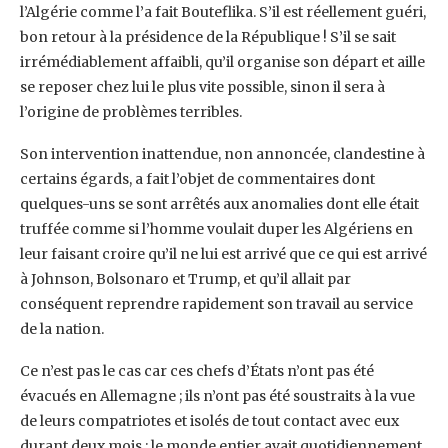
l’Algérie comme l’a fait Bouteflika. S’il est réellement guéri,
bon retour à la ‎présidence de la République ! S’il se sait
irrémédiablement affaibli, qu’il organise son départ et aille
‎se reposer chez lui le plus vite possible, sinon il sera à
l’origine de problèmes terribles.‎
Son intervention inattendue, non annoncée, clandestine à
certains égards, a fait l’objet de ‎commentaires dont
quelques-uns se sont arrêtés aux anomalies dont elle était
truffée comme si ‎l’homme voulait duper les Algériens en
leur faisant croire qu’il ne lui est arrivé que ce qui est arrivé
‎à Johnson, Bolsonaro et Trump, et qu’il allait par
conséquent reprendre rapidement son travail au ‎service
de la nation. ‎
Ce n’est pas le cas car ces chefs d’États n’ont pas été
évacués en Allemagne ; ils n’ont pas été ‎soustraits à la vue
de leurs compatriotes et isolés de tout contact avec eux
durant deux mois ; le ‎monde entier avait quotidiennement