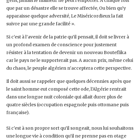
gens, jamais le malheur ne peut l’emporter. A chaque fois
que par un ‎désastre elle se trouve affectée, Ou bien qu’y
apparaisse quelque adversité, Le Miséricordieux la fait
‎suivre par une grande facilité ».‎
Si c’est à l’avenir de la patrie qu’il pensait, il doit se livrer à
un profond examen de conscience pour ‎justement
résister à la tentation de devenir un nouveau Bouteflika
car le pays ne le supporterait ‎pas. A aucun prix, même celui
du chaos, le peuple algérien n’acceptera cette perspective.
Il doit ‎aussi se rappeler que quelques décennies après que
le saint homme eut composé cette ode, ‎l’Algérie rentrait
dans une longue nuit coloniale qui allait durer plus de
quatre siècles (occupation ‎espagnole puis ottomane puis
française).
Si c’est à son propre sort qu’il songeait, nous lui souhaitons
une longue vie à condition qu’il ne ‎prenne pas en otage