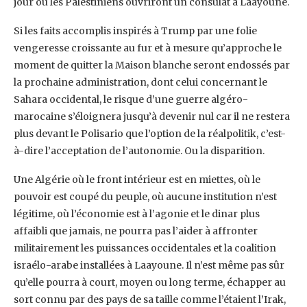
jour où les Palestiniens ouvriront un consulat à ‎Laayoune.‎
Si les faits accomplis inspirés à Trump par une folie
vengeresse croissante au fur et à ‎mesure qu’approche le
moment de quitter la Maison blanche seront endossés par
la ‎prochaine administration, dont celui concernant le
Sahara occidental, le risque d’une guerre ‎algéro-
marocaine s’éloignera jusqu’à devenir nul car il ne restera
plus devant le Polisario ‎que l’option de la réalpolitik, c’est-
à-dire l’acceptation de l’autonomie. Ou la disparition.‎
Une Algérie où le front intérieur est en miettes, où le
pouvoir est coupé du peuple, où ‎aucune institution n’est
légitime, où l’économie est à l’agonie et le dinar plus
affaibli que ‎jamais, ne pourra pas l’aider à affronter
militairement les puissances occidentales et la ‎coalition
israélo-arabe installées à Laayoune. Il n’est même pas sûr
qu’elle pourra à court, ‎moyen ou long terme, échapper au
sort connu par des pays de sa taille comme l’étaient ‎l’Irak,