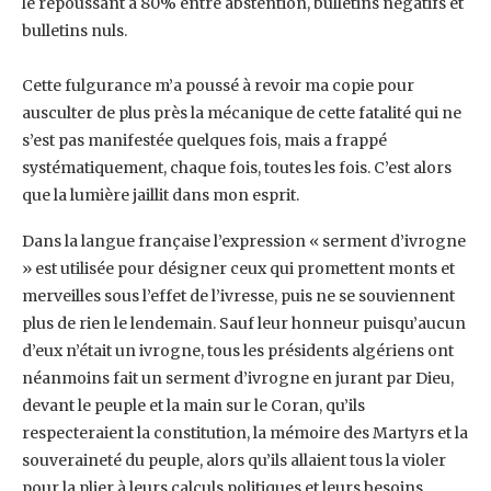
le ‎repoussant à 80% entre abstention, bulletins négatifs et
bulletins nuls.
Cette fulgurance m’a poussé à revoir ma copie pour
ausculter de plus près la mécanique de cette ‎fatalité qui ne
s’est pas manifestée quelques fois, mais a frappé
systématiquement, chaque fois, ‎toutes les fois. C’est alors
que la lumière jaillit dans mon esprit.‎
Dans la langue française l’expression « serment d’ivrogne
» est utilisée pour désigner ceux qui ‎promettent monts et
merveilles sous l’effet de l’ivresse, puis ne se souviennent
plus de rien le ‎lendemain. Sauf leur honneur puisqu’aucun
d’eux n’était un ivrogne, tous les présidents algériens ‎ont
néanmoins fait un serment d’ivrogne en jurant par Dieu,
devant le peuple et la main sur le ‎Coran, qu’ils
respecteraient la constitution, la mémoire des Martyrs et la
souveraineté du peuple, ‎alors qu’ils allaient tous la violer
pour la plier à leurs calculs politiques et leurs besoins