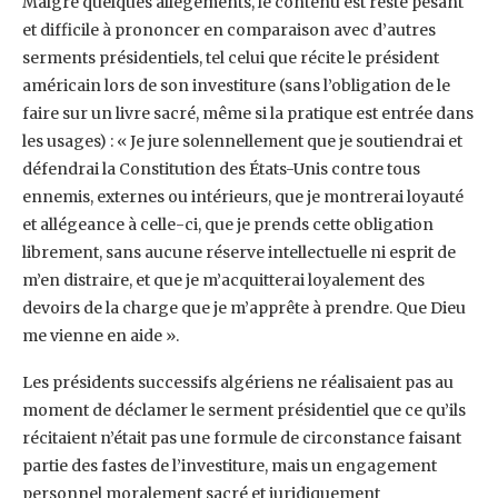
Malgré quelques allègements, le contenu est resté pesant
et difficile à prononcer en comparaison ‎avec d’autres
serments présidentiels, tel celui que récite le président
américain lors de son ‎investiture (sans l’obligation de le
faire sur un livre sacré, même si la pratique est entrée dans
les ‎usages) : « Je jure solennellement que je soutiendrai et
défendrai la Constitution des États-Unis ‎contre tous
ennemis, externes ou intérieurs, que je montrerai loyauté
et allégeance à celle-ci, que je ‎prends cette obligation
librement, sans aucune réserve intellectuelle ni esprit de
m’en distraire, et ‎que je m’acquitterai loyalement des
devoirs de la charge que je m’apprête à prendre. Que Dieu
me ‎vienne en aide ».‎
Les présidents successifs algériens ne réalisaient pas au
moment de déclamer le serment ‎présidentiel que ce qu’ils
récitaient n’était pas une formule de circonstance faisant
partie des fastes ‎de l’investiture, mais un engagement
personnel moralement sacré et juridiquement