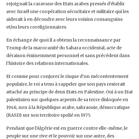
rejoignait la caravane des Etats ‎arabes pressés d’établir
avec Israël une coopération sécuritaire et militaire qui les
aiderait à ‎en découdre avec leurs voisins consanguins
et/ou leurs coreligionnaires. ‎
En échange de quoi il a obtenu la reconnaissance par
Trump de la marocanité du Sahara ‎occidental, acte de
déraison éminemment personnel et sans précédent dans
l’histoire des ‎relations internationales.‎
Et comme pour conjurer le risque d’un mécontentement
populaire, le roi a tenu à rappeler ‎que son pays resterait
attaché au principe de deux Etats en Palestine. Oui à un Etat
‎palestinien sur quelques arpents de sa terre disloquée en
1948, non à la République arabe, ‎sahraouie, démocratique
(RASD) sur son territoire spolié en 1975.‎
Pendant que l’Algérie est en guerre contre elle-même, le
peuple sur une rive et le pouvoir ‎sur une autre, des