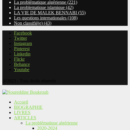
La problématique algérienne
(221)
La problematique islamique
(42)
LA VIE DE MALEK BENNABI
(55)
Les questions internationales
(108)
Non classifié(e)
(43)
Facebook
Twitter
Instagram
Pinterest
Linkedin
Flickr
Behance
Youtube
@2023 - Tous droits réservés
Accueil
BIOGRAPHIE
LIVRES
ARTICLES
La problématique algérienne
2020-2024