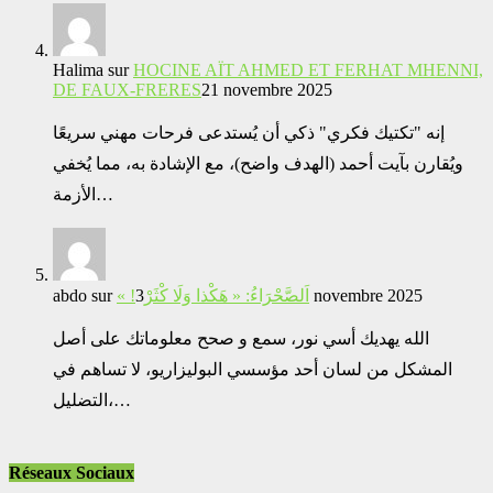
Halima
sur
HOCINE AÏT AHMED ET FERHAT MHENNI,
DE FAUX-FRERES
21 novembre 2025
إنه "تكتيك فكري" ذكي أن يُستدعى فرحات مهني سريعًا
ويُقارن بآيت أحمد (الهدف واضح)، مع الإشادة به، مما يُخفي
الأزمة…
abdo
sur
« !اَلصَّحْرَاءُ: « هَكْذا وَلَا كْثَرْ
3 novembre 2025
الله يهديك أسي نور، سمع و صحح معلوماتك على أصل
المشكل من لسان أحد مؤسسي البوليزاريو، لا تساهم في
التضليل،…
Réseaux Sociaux