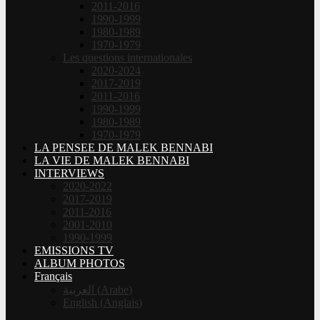
2011-2016
1990-1999
1980-1989
1970-1979
Les questions internationales
2020-2024
2017-2019
2011-2016
1990-1999
1980-1989
1970-1979
LA PENSEE DE MALEK BENNABI
LA VIE DE MALEK BENNABI
INTERVIEWS
2020-2022
2017-2019
2011-2016
2001-2010
1990-1999
EMISSIONS TV
ALBUM PHOTOS
Français
العربية
(
Arabe
)
English
(
Anglais
)