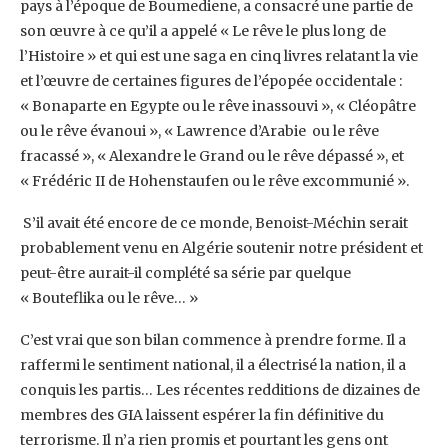
pays à l’époque de Boumediene, a consacré une partie de
son œuvre à ce qu’il a appelé « Le rêve le plus long de
l’Histoire » et qui est une saga en cinq livres relatant la vie
et l’œuvre de certaines figures de l’épopée occidentale :
« Bonaparte en Egypte ou le rêve inassouvi », « Cléopâtre
ou le rêve évanoui », « Lawrence d’Arabie ou le rêve
fracassé », « Alexandre le Grand ou le rêve dépassé », et
« Frédéric II de Hohenstaufen ou le rêve excommunié ».
S’il avait été encore de ce monde, Benoist-Méchin serait
probablement venu en Algérie soutenir notre président et
peut-être aurait-il complété sa série par quelque
« Bouteflika ou le rêve… »
C’est vrai que son bilan commence à prendre forme. Il a
raffermi le sentiment national, il a électrisé la nation, il a
conquis les partis… Les récentes redditions de dizaines de
membres des GIA laissent espérer la fin définitive du
terrorisme. Il n’a rien promis et pourtant les gens ont