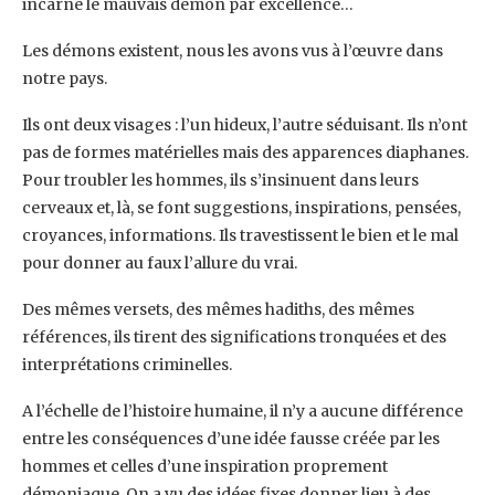
incarne le ‎mauvais démon par excellence…‎
Les démons existent, nous les avons vus à l’œuvre dans
notre pays.
Ils ont deux visages : l’un ‎hideux, l’autre séduisant. Ils n’ont
pas de formes matérielles mais des apparences diaphanes.
Pour ‎troubler les hommes, ils s’insinuent dans leurs
cerveaux et, là, se font suggestions, inspirations, ‎pensées,
croyances, informations. Ils travestissent le bien et le mal
pour donner au faux l’allure du ‎vrai.
Des mêmes versets, des mêmes hadiths, des mêmes
références, ils tirent des significations ‎tronquées et des
interprétations criminelles.‎
A l’échelle de l’histoire humaine, il n’y a aucune différence
entre les conséquences d’une idée ‎fausse créée par les
hommes et celles d’une inspiration proprement
démoniaque. On a vu des ‎idées fixes donner lieu à des