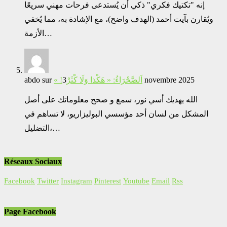
إنه "تكتيك فكري" ذكي أن يُستدعى فرحات مهني سريعًا
ويُقارن بآيت أحمد (الهدف واضح)، مع الإشادة به، مما يُخفي
الأزمة…
abdo
sur
« !اَلصَّحْرَاءُ: « هَكْذا وَلَا كْثَرْ
3 novembre 2025
الله يهديك أسي نور، سمع و صحح معلوماتك على أصل
المشكل من لسان أحد مؤسسي البوليزاريو، لا تساهم في
التضليل،…
Réseaux Sociaux
Facebook
Twitter
Instagram
Pinterest
Youtube
Email
Rss
Page Facebook