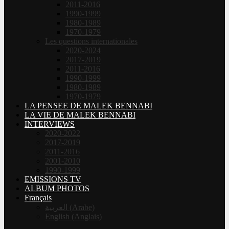
2011-2016
1990-1999
1980-1989
1970-1979
Les questions internationales
2020-2024
2017-2019
2011-2016
1990-1999
1980-1989
1970-1979
LA PENSEE DE MALEK BENNABI
LA VIE DE MALEK BENNABI
INTERVIEWS
2020-2022
2017-2019
2011-2016
2001-2010
1990-1999
EMISSIONS TV
ALBUM PHOTOS
Français
العربية
(
Arabe
)
English
(
Anglais
)