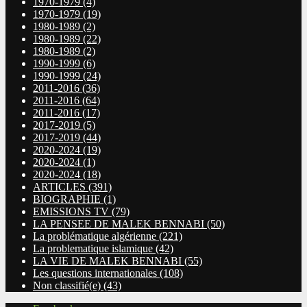
1970-1979
(4)
1970-1979
(19)
1980-1989
(2)
1980-1989
(22)
1980-1989
(2)
1990-1999
(6)
1990-1999
(24)
2011-2016
(36)
2011-2016
(64)
2011-2016
(17)
2017-2019
(5)
2017-2019
(44)
2020-2024
(19)
2020-2024
(1)
2020-2024
(18)
ARTICLES
(391)
BIOGRAPHIE
(1)
EMISSIONS TV
(79)
LA PENSEE DE MALEK BENNABI
(50)
La problématique algérienne
(221)
La problematique islamique
(42)
LA VIE DE MALEK BENNABI
(55)
Les questions internationales
(108)
Non classifié(e)
(43)