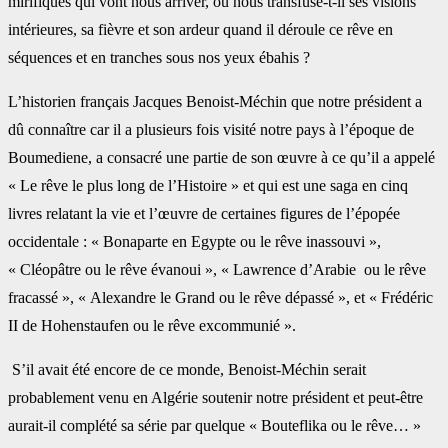
mirifiques qui vont nous arriver, ou nous transfuse-t-il ses visions
intérieures, sa fièvre et son ardeur quand il déroule ce rêve en
séquences et en tranches sous nos yeux ébahis ?
L’historien français Jacques Benoist-Méchin que notre président a
dû connaître car il a plusieurs fois visité notre pays à l’époque de
Boumediene, a consacré une partie de son œuvre à ce qu’il a appelé
« Le rêve le plus long de l’Histoire » et qui est une saga en cinq
livres relatant la vie et l’œuvre de certaines figures de l’épopée
occidentale : « Bonaparte en Egypte ou le rêve inassouvi »,
« Cléopâtre ou le rêve évanoui », « Lawrence d’Arabie ou le rêve
fracassé », « Alexandre le Grand ou le rêve dépassé », et « Frédéric
II de Hohenstaufen ou le rêve excommunié ».
S’il avait été encore de ce monde, Benoist-Méchin serait
probablement venu en Algérie soutenir notre président et peut-être
aurait-il complété sa série par quelque « Bouteflika ou le rêve… »