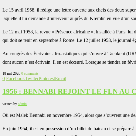
Le 15 avril 1958, il rédige une lettre ouverte aux chefs des deux sup
laquelle il lui demande d’intervenir auprès du Kremlin en vue d’un sou
Le 12 mai 1958, la revue « Présence africaine », installée à Paris, lu
qui doit se tenir en septembre à Rome. Le 12 juillet 1958, le journal
Au congrès des Écrivains afro-asiatiques qui s’ouvre à Tachkent (URSS
dont aucun n’est écrivain. Il en est écœuré. Lorsque se tiendra en févr
18 mai 2026
0 comments
0
Facebook
Twitter
Pinterest
Email
1956 : BENNABI REJOINT LE FLN AU 
written by
admin
Où est Malek Bennabi en novembre 1954, alors que s’ouvrent une des pl
En juin 1954, il est en possession d’un billet de bateau et se prépare à