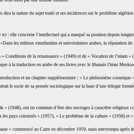
s dira la nature du sujet traité et ses incidences sur le problème algérien
ici : elle concerne l’intellectuel qui a marqué sa position depuis longtem
ans les milieux estudiantins et universitaires arabes, la réputation de
 Conditions de la renaissance » (1949) et de « Vocation de l’islam » (1
attaque à la traduction en arabe de ses livres avec le libanais Omar M
introduction et un chapitre supplémentaire ; « Le phénomène coranique 
t le socle de sa pensée sociologique sur la base d’une trilogie formée 
» (1948), ont en commun d’être des ouvrages à caractère religieux cor
ns les pays colonisés » (1957), « Le problème de la culture » (1958) et 
mane » commencé au Caire en décembre 1959, mais interrompu après le c