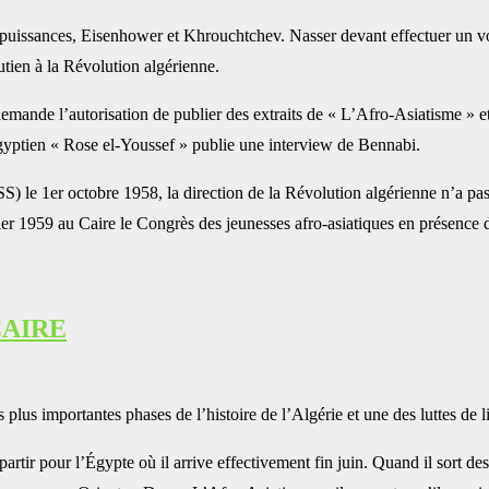
erpuissances, Eisenhower et Khrouchtchev. Nasser devant effectuer un vo
tien à la Révolution algérienne.
i demande l’autorisation de publier des extraits de « L’Afro-Asiatisme » 
 égyptien « Rose el-Youssef » publie une interview de Bennabi.
) le 1er octobre 1958, la direction de la Révolution algérienne n’a pa
ier 1959 au Caire le Congrès des jeunesses afro-asiatiques en présence de
CAIRE
us importantes phases de l’histoire de l’Algérie et une des luttes de l
 partir pour l’Égypte où il arrive effectivement fin juin. Quand il sort 