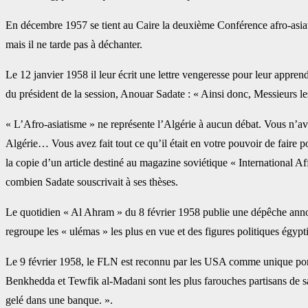
En décembre 1957 se tient au Caire la deuxième Conférence afro-asia
mais il ne tarde pas à déchanter.
Le 12 janvier 1958 il leur écrit une lettre vengeresse pour leur appren
du président de la session, Anouar Sadate : « Ainsi donc, Messieurs le
« L’Afro-asiatisme » ne représente l’Algérie à aucun débat. Vous n’av
Algérie… Vous avez fait tout ce qu’il était en votre pouvoir de faire 
la copie d’un article destiné au magazine soviétique « International Aff
combien Sadate souscrivait à ses thèses.
Le quotidien « Al Ahram » du 8 février 1958 publie une dépêche anno
regroupe les « ulémas » les plus en vue et des figures politiques égy
Le 9 février 1958, le FLN est reconnu par les USA comme unique por
Benkhedda et Tewfik al-Madani sont les plus farouches partisans de sa
gelé dans une banque. ».