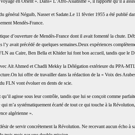
oyage en Orient ». Dans« L’Afro-Asiatisme », il rapporte qu’il a assisté
u général Néguib, Nasser et Sadate.Le 11 février 1955 a été publié dans
rnement Mendès-France.
olitique d’ouverture de Mendès-France dont il avait fomenté la chute. 
 l’y avait précédé de quelques semaines.Deux expériences complètement 
 FLN au Caire, Ben Bella et Khider lui font bon accueil, tandis que le
nt avec Aït Ahmed et Chadli Mekky la Délégation extérieure du PPA-
ure.On lui offre de travailler dans la rédaction de la « Voix des Arabes
 du FLN vont évoluer en dents de scie.
u’il agisse sous leur contrôle, tandis que lui se conçoit comme parfaitem
ace qui m’a systématiquement écarté de tout ce qui touche à la Révolutio
ience algérienne ».
son désir de servir concrètement la Révolution. Ne recevant aucun écho à 
 de trois mois par une double mission.