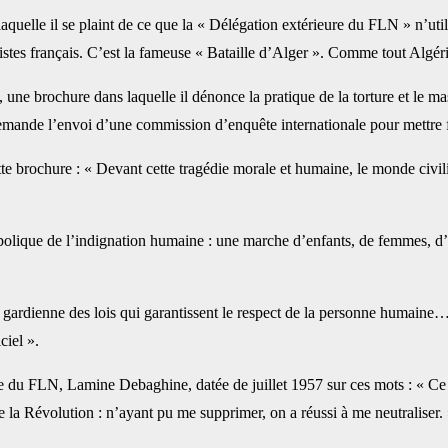
laquelle il se plaint de ce que la « Délégation extérieure du FLN » n’uti
utistes français. C’est la fameuse « Bataille d’Alger ». Comme tout Alg
 une brochure dans laquelle il dénonce la pratique de la torture et le m
demande l’envoi d’une commission d’enquête internationale pour mettre f
ette brochure : « Devant cette tragédie morale et humaine, le monde civi
mbolique de l’indignation humaine : une marche d’enfants, de femmes, 
 gardienne des lois qui garantissent le respect de la personne humaine…
ciel ».
re du FLN, Lamine Debaghine, datée de juillet 1957 sur ces mots : « Ce
e la Révolution : n’ayant pu me supprimer, on a réussi à me neutraliser