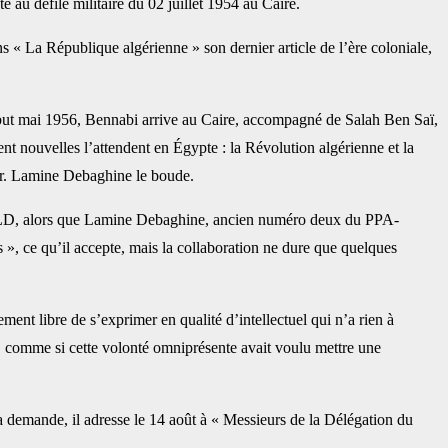
 au défilé militaire du 02 juillet 1954 au Caire.
 « La République algérienne » son dernier article de l’ère coloniale,
Début mai 1956, Bennabi arrive au Caire, accompagné de Salah Ben Saï,
nouvelles l’attendent en Égypte : la Révolution algérienne et la
 Dr. Lamine Debaghine le boude.
MTLD, alors que Lamine Debaghine, ancien numéro deux du PPA-
 », ce qu’il accepte, mais la collaboration ne dure que quelques
ent libre de s’exprimer en qualité d’intellectuel qui n’a rien à
n, comme si cette volonté omniprésente avait voulu mettre une
sa demande, il adresse le 14 août à « Messieurs de la Délégation du