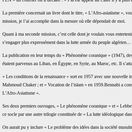
La première concernait un livre dont le titre, « L’Afro-asiatisme », vou
mission, je l’ai accomplie dans la mesure où elle dépendait de moi.
Quant à ma seconde mission, c’est celle dont je voulais vous entretenir 
s’engager plus expressément dans la lutte armée du peuple algérien… »D
La publication en leur temps du « Phénomène coranique » (1947), des «
étaient parvenus au Liban, en Égypte, en Syrie, au Maroc, etc. Il s’
« Les conditions de la renaissance » sort en 1957 avec une nouvelle 
Mahmoud Chaker ; et « Vocation de l’islam » en 1959.Bennabi a construi
L’Afro-Asiatisme ».
Ses deux premiers ouvrages, « Le phénomène coranique » et « Lebbeïk 
ce socle par une autre trilogie constituée de « La lutte idéologique da
On aurait pu y inclure « Le problème des idées dans la société musul