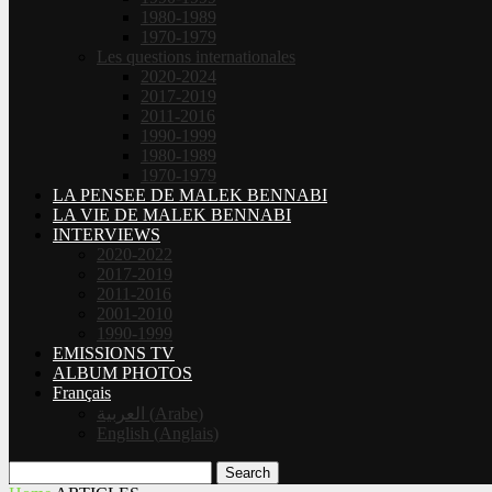
1980-1989
1970-1979
Les questions internationales
2020-2024
2017-2019
2011-2016
1990-1999
1980-1989
1970-1979
LA PENSEE DE MALEK BENNABI
LA VIE DE MALEK BENNABI
INTERVIEWS
2020-2022
2017-2019
2011-2016
2001-2010
1990-1999
EMISSIONS TV
ALBUM PHOTOS
Français
العربية
(
Arabe
)
English
(
Anglais
)
Search