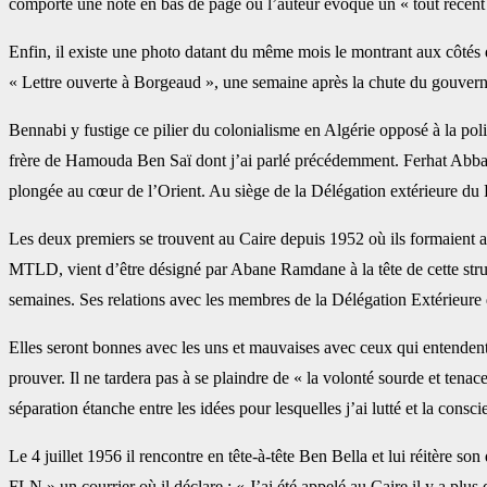
comporte une note en bas de page où l’auteur évoque un « tout récent v
Enfin, il existe une photo datant du même mois le montrant aux côtés d
« Lettre ouverte à Borgeaud », une semaine après la chute du gouve
Bennabi y fustige ce pilier du colonialisme en Algérie opposé à la p
frère de Hamouda Ben Saï dont j’ai parlé précédemment. Ferhat Abbas
plongée au cœur de l’Orient. Au siège de la Délégation extérieure du
Les deux premiers se trouvent au Caire depuis 1952 où ils formaie
MTLD, vient d’être désigné par Abane Ramdane à la tête de cette struct
semaines. Ses relations avec les membres de la Délégation Extérieure
Elles seront bonnes avec les uns et mauvaises avec ceux qui entendent q
prouver. Il ne tardera pas à se plaindre de « la volonté sourde et ten
séparation étanche entre les idées pour lesquelles j’ai lutté et la consc
Le 4 juillet 1956 il rencontre en tête-à-tête Ben Bella et lui réitère 
FLN » un courrier où il déclare : « J’ai été appelé au Caire il y a plus