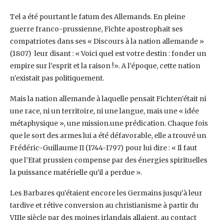
Tel a été pourtant le fatum des Allemands. En pleine
guerre franco-prussienne, Fichte apostrophait ses
compatriotes dans ses « Discours à la nation allemande »
(1807) leur disant : « Voici quel est votre destin : fonder un
empire sur l’esprit et la raison !». A l’époque, cette nation
n’existait pas politiquement.
Mais la nation allemande à laquelle pensait Fichten’était ni
une race, ni un territoire, ni une langue, mais une « idée
métaphysique », une mission.une prédication. Chaque fois
que le sort des armes lui a été défavorable, elle a trouvé un
Frédéric-Guillaume II (1744-1797) pour lui dire : « Il faut
que l’Etat prussien compense par des énergies spirituelles
la puissance matérielle qu’il a perdue ».
Les Barbares qu’étaient encore les Germains jusqu’à leur
tardive et rétive conversion au christianisme à partir du
VIIIe siècle par des moines irlandais allaient, au contact