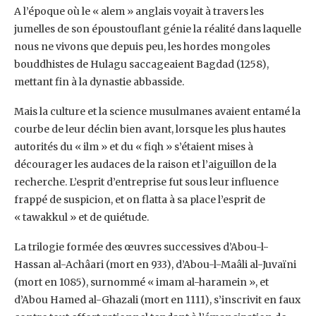
A l’époque où le « alem » anglais voyait à travers les
jumelles de son époustouflant génie la réalité dans laquelle
nous ne vivons que depuis peu, les hordes mongoles
bouddhistes de Hulagu saccageaient Bagdad (1258),
mettant fin à la dynastie abbasside.
Mais la culture et la science musulmanes avaient entamé la
courbe de leur déclin bien avant, lorsque les plus hautes
autorités du « ilm » et du « fiqh » s’étaient mises à
décourager les audaces de la raison et l’aiguillon de la
recherche. L’esprit d’entreprise fut sous leur influence
frappé de suspicion, et on flatta à sa place l’esprit de
« tawakkul » et de quiétude.
La trilogie formée des œuvres successives d’Abou-l-
Hassan al-Achâari (mort en 933), d’Abou-l-Maâli al-Juvaïni
(mort en 1085), surnommé « imam al-haramein », et
d’Abou Hamed al-Ghazali (mort en 1111), s’inscrivit en faux