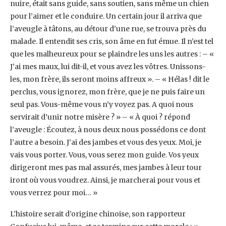
nuire, était sans guide, ‎sans soutien, sans même un chien
pour l’aimer et le conduire. Un certain jour il arriva que
‎l’aveugle à tâtons, au détour d’une rue, se trouva près du
malade. Il entendit ses cris, son âme en ‎fut émue. Il n’est tel
que les malheureux pour se plaindre les uns les autres : – «
J’ai mes maux, lui ‎dit-il, et vous avez les vôtres. Unissons-
les, mon frère, ils seront moins affreux ». – « Hélas ! dit le
‎perclus, vous ignorez, mon frère, que je ne puis faire un
seul pas. Vous-même vous n’y voyez pas. ‎A quoi nous
servirait d’unir notre misère ? » – « À quoi ? répond
l’aveugle : Écoutez, à nous deux ‎nous possédons ce dont
l’autre a besoin. J’ai des jambes et vous des yeux. Moi, je
vais vous ‎porter. Vous, vous serez mon guide. Vos yeux
dirigeront mes pas mal assurés, mes jambes à leur ‎tour
iront où vous voudrez. Ainsi, je marcherai pour vous et
vous verrez pour moi… »
L’histoire ‎serait d’origine chinoise, son rapporteur