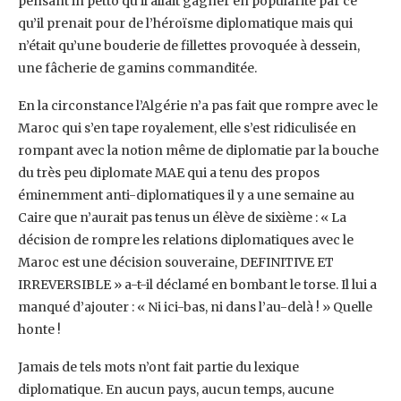
pensant in petto qu’il allait gagner en ‎popularité par ce
qu’il prenait pour de l’héroïsme diplomatique mais qui
n’était qu’une bouderie de ‎fillettes provoquée à dessein,
une fâcherie de gamins commanditée.
En la circonstance l’Algérie n’a pas fait que rompre avec le
Maroc qui s’en tape royalement, elle s’est ‎ridiculisée en
rompant avec la notion même de diplomatie par la bouche
du très peu diplomate ‎MAE qui a tenu des propos
éminemment anti-diplomatiques il y a une semaine au
Caire que ‎n’aurait pas tenus un élève de sixième : « La
décision de rompre les relations diplomatiques avec le
‎Maroc est une décision souveraine, DEFINITIVE ET
IRREVERSIBLE » a-t-il déclamé en bombant le ‎torse. Il lui a
manqué d’ajouter : « Ni ici-bas, ni dans l’au-delà ! » Quelle
honte !‎
Jamais de tels mots n’ont fait partie du lexique
diplomatique. En aucun pays, aucun temps, aucune