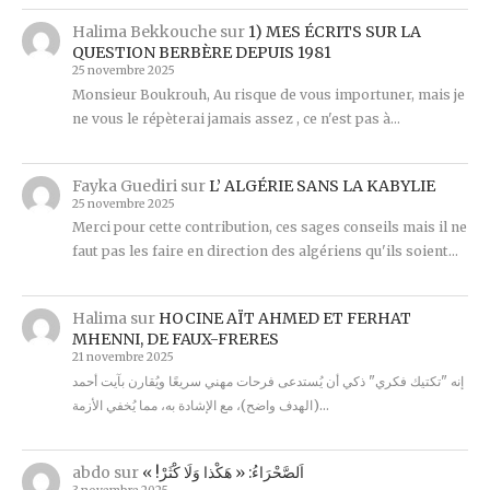
Halima Bekkouche
sur
1) MES ÉCRITS SUR LA
QUESTION BERBÈRE DEPUIS 1981
25 novembre 2025
Monsieur Boukrouh, Au risque de vous importuner, mais je
ne vous le répèterai jamais assez , ce n'est pas à…
Fayka Guediri
sur
L’ ALGÉRIE SANS LA KABYLIE
25 novembre 2025
Merci pour cette contribution, ces sages conseils mais il ne
faut pas les faire en direction des algériens qu'ils soient…
Halima
sur
HOCINE AÏT AHMED ET FERHAT
MHENNI, DE FAUX-FRERES
21 novembre 2025
إنه "تكتيك فكري" ذكي أن يُستدعى فرحات مهني سريعًا ويُقارن بآيت أحمد
(الهدف واضح)، مع الإشادة به، مما يُخفي الأزمة…
abdo
sur
« !اَلصَّحْرَاءُ: « هَكْذا وَلَا كْثَرْ