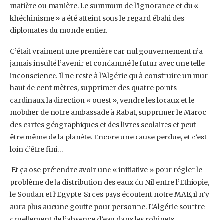
‎matière ou manière. Le summum de l’ignorance et du «
khéchinisme » a été atteint sous le regard ‎ébahi des
diplomates du monde entier.
C’était vraiment une première car nul gouvernement n’a
‎jamais insulté l’avenir et condamné le futur avec une telle
inconscience. Il ne reste à l’Algérie qu’à ‎construire un mur
haut de cent mètres, supprimer des quatre points
cardinaux la direction « ‎ouest », vendre les locaux et le
mobilier de notre ambassade à Rabat, supprimer le Maroc
des ‎cartes géographiques et des livres scolaires et peut-
être même de la planète. Encore une cause ‎perdue, et c’est
loin d’être fini…
‎ Et ça ose prétendre avoir une « initiative » pour régler le
problème de la distribution des eaux du ‎Nil entre l’Ethiopie,
le Soudan et l’Egypte. Si ces pays écoutent notre MAE, il n’y
aura plus aucune ‎goutte pour personne. L’Algérie souffre
cruellement de l’absence d’eau dans les robinets,