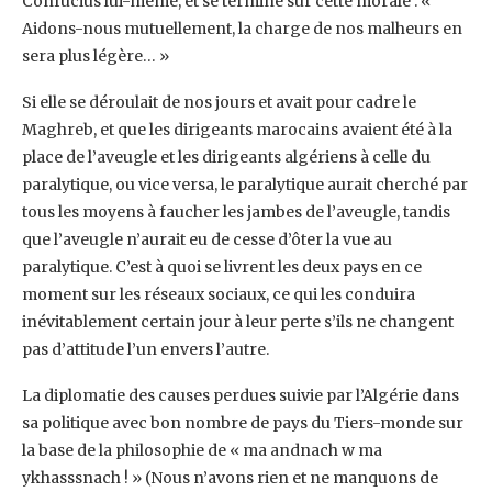
Confucius lui-même, et se termine sur cette morale : ‎‎«
Aidons-nous mutuellement, la charge de nos malheurs en
sera plus légère… »
Si elle se déroulait de nos jours et avait pour cadre le
Maghreb, et que les dirigeants marocains ‎avaient été à la
place de l’aveugle et les dirigeants algériens à celle du
paralytique, ou vice versa, le ‎paralytique aurait cherché par
tous les moyens à faucher les jambes de l’aveugle, tandis
que ‎l’aveugle n’aurait eu de cesse d’ôter la vue au
paralytique. C’est à quoi se livrent les deux pays en ‎ce
moment sur les réseaux sociaux, ce qui les conduira
inévitablement certain jour à leur perte s’ils ‎ne changent
pas d’attitude l’un envers l’autre.‎
La diplomatie des causes perdues suivie par l’Algérie dans
sa politique avec bon nombre de pays du ‎Tiers-monde sur
la base de la philosophie de « ma andnach w ma
ykhasssnach ! » (Nous n’avons ‎rien et ne manquons de