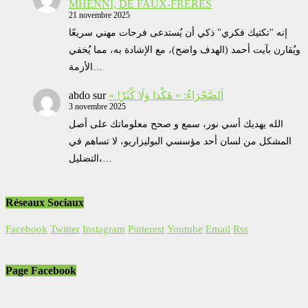
MHENNI, DE FAUX-FRERES
21 novembre 2025
إنه "تكتيك فكري" ذكي أن يُستدعى فرحات مهني سريعًا
ويُقارن بآيت أحمد (الهدف واضح)، مع الإشادة به، مما يُخفي
الأزمة…
abdo
sur
« !اَلصَّحْرَاءُ: « هَكْذا وَلَا كْثَرْ
3 novembre 2025
الله يهديك أسي نور، سمع و صحح معلوماتك على أصل
المشكل من لسان أحد مؤسسي البوليزاريو، لا تساهم في
التضليل،…
Réseaux Sociaux
Facebook
Twitter
Instagram
Pinterest
Youtube
Email
Rss
Page Facebook