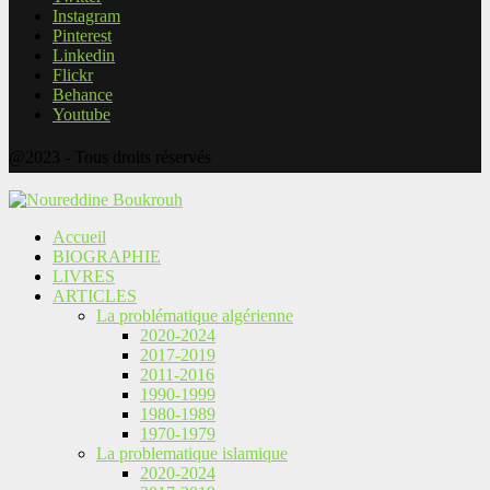
Instagram
Pinterest
Linkedin
Flickr
Behance
Youtube
@2023 - Tous droits réservés
Accueil
BIOGRAPHIE
LIVRES
ARTICLES
La problématique algérienne
2020-2024
2017-2019
2011-2016
1990-1999
1980-1989
1970-1979
La problematique islamique
2020-2024