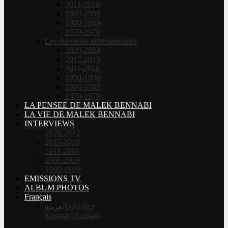
2011-2016
1990-1999
1980-1989
1970-1979
Les questions internationales
2020-2024
2017-2019
2011-2016
1990-1999
1980-1989
1970-1979
LA PENSEE DE MALEK BENNABI
LA VIE DE MALEK BENNABI
INTERVIEWS
2020-2022
2017-2019
2011-2016
2001-2010
1990-1999
EMISSIONS TV
ALBUM PHOTOS
Français
العربية
(
Arabe
)
English
(
Anglais
)