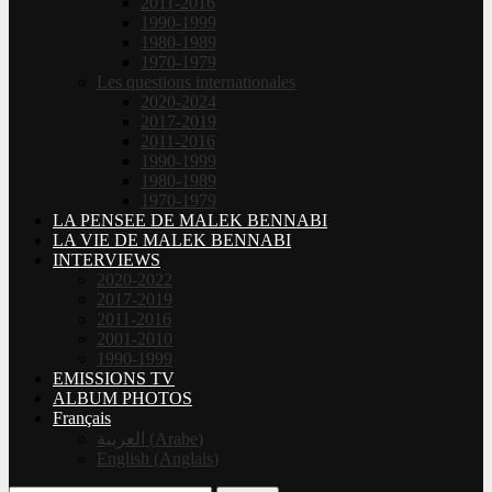
2011-2016
1990-1999
1980-1989
1970-1979
Les questions internationales
2020-2024
2017-2019
2011-2016
1990-1999
1980-1989
1970-1979
LA PENSEE DE MALEK BENNABI
LA VIE DE MALEK BENNABI
INTERVIEWS
2020-2022
2017-2019
2011-2016
2001-2010
1990-1999
EMISSIONS TV
ALBUM PHOTOS
Français
العربية
(
Arabe
)
English
(
Anglais
)