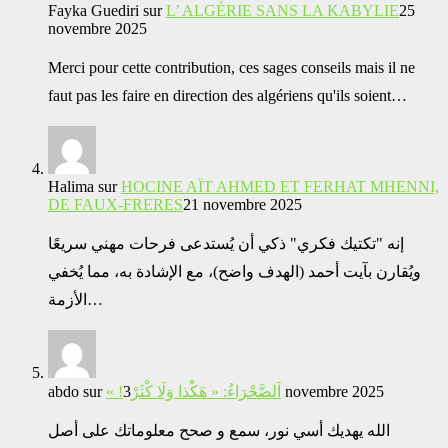
Fayka Guediri
sur
L’ ALGÉRIE SANS LA KABYLIE
25
novembre 2025
Merci pour cette contribution, ces sages conseils mais il ne
faut pas les faire en direction des algériens qu'ils soient…
Halima
sur
HOCINE AÏT AHMED ET FERHAT MHENNI,
DE FAUX-FRERES
21 novembre 2025
إنه "تكتيك فكري" ذكي أن يُستدعى فرحات مهني سريعًا
ويُقارن بآيت أحمد (الهدف واضح)، مع الإشادة به، مما يُخفي
الأزمة…
abdo
sur
« !اَلصَّحْرَاءُ: « هَكْذا وَلَا كْثَرْ
3 novembre 2025
الله يهديك أسي نور، سمع و صحح معلوماتك على أصل