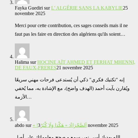
Fayka Guediri
sur
L’ ALGÉRIE SANS LA KABYLIE
25
novembre 2025
Merci pour cette contribution, ces sages conseils mais il ne
faut pas les faire en direction des algériens qu'ils soient…
Halima
sur
HOCINE AÏT AHMED ET FERHAT MHENNI,
DE FAUX-FRERES
21 novembre 2025
إنه "تكتيك فكري" ذكي أن يُستدعى فرحات مهني سريعًا
ويُقارن بآيت أحمد (الهدف واضح)، مع الإشادة به، مما يُخفي
الأزمة…
abdo
sur
« !اَلصَّحْرَاءُ: « هَكْذا وَلَا كْثَرْ
3 novembre 2025
الله يهديك أسي نور، سمع و صحح معلوماتك على أصل