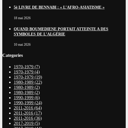
5è LIVRE DE BENNABI : « L’AFRO-ASIATISME »
18 mai 2026
QUAND BOUMEDIENE PORTAIT ATTEINTE A DES
SYMBOLES DE L’ALGÉRIE
10 mai 2026
Categories
1970-1979
(7)
1970-1979
(4)
1970-1979
(19)
1980-1989
(22)
1980-1989
(2)
1980-1989
(2)
1990-1999
(6)
1990-1999
(24)
2011-2016
(64)
2011-2016
(17)
2011-2016
(36)
2017-2019
(5)