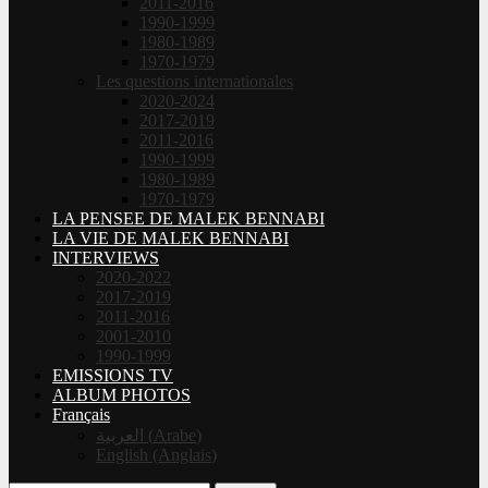
2011-2016
1990-1999
1980-1989
1970-1979
Les questions internationales
2020-2024
2017-2019
2011-2016
1990-1999
1980-1989
1970-1979
LA PENSEE DE MALEK BENNABI
LA VIE DE MALEK BENNABI
INTERVIEWS
2020-2022
2017-2019
2011-2016
2001-2010
1990-1999
EMISSIONS TV
ALBUM PHOTOS
Français
العربية
(
Arabe
)
English
(
Anglais
)