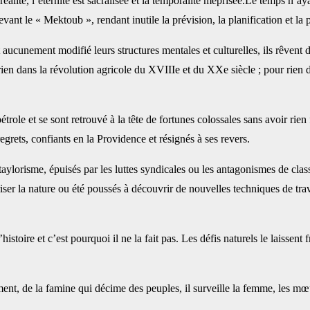
a réalité, l’éternité est sacralisée et la temporalité méprisée.Le temps n’
nt le « Mektoub », rendant inutile la prévision, la planification et la p
aucunement modifié leurs structures mentales et culturelles, ils rêvent
ur rien dans la révolution agricole du XVIIIe et du XXe siècle ; pour rien
pétrole et se sont retrouvé à la tête de fortunes colossales sans avoir rie
egrets, confiants en la Providence et résignés à ses revers.
aylorisme, épuisés par les luttes syndicales ou les antagonismes de classe,
iser la nature ou été poussés à découvrir de nouvelles techniques de trav
stoire et c’est pourquoi il ne la fait pas. Les défis naturels le laissent fr
ent, de la famine qui décime des peuples, il surveille la femme, les mœ