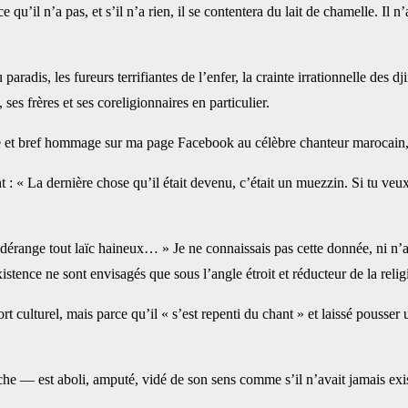
e qu’il n’a pas, et s’il n’a rien, il se contentera du lait de chamelle. Il
aradis, les fureurs terrifiantes de l’enfer, la crainte irrationnelle des dj
 ses frères et ses coreligionnaires en particulier.
este et bref hommage sur ma page Facebook au célèbre chanteur marocain
 : « La dernière chose qu’il était devenu, c’était un muezzin. Si tu veux 
 qui dérange tout laïc haineux… » Je ne connaissais pas cette donnée, n
tence ne sont envisagés que sous l’angle étroit et réducteur de la religi
t culturel, mais parce qu’il « s’est repenti du chant » et laissé pousser
iche — est aboli, amputé, vidé de son sens comme s’il n’avait jamais exi