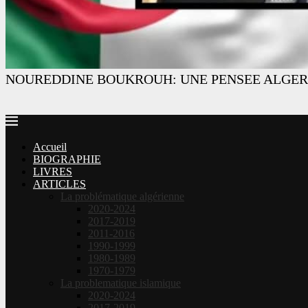
NOUREDDINE BOUKROUH: UNE PENSEE ALGER
Accueil
BIOGRAPHIE
LIVRES
ARTICLES
La problématique algérienne
2020-2024
2017-2019
2011-2016
1990-1999
1980-1989
1970-1979
La problematique islamique
2020-2024
2017-2019