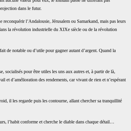
ayant aucune valeur pour eux, le lointain passé ne différant pas
rojection dans le futur.
 de reconquérir l’Andalousie, Jérusalem ou Samarkand, mais pas leurs
 dans la révolution industrielle du XIXe siècle ou de la révolution
n fait de notable ou d’utile pour gagner autant d’argent. Quand la
 socialisés pour être utiles les uns aux autres et, à partir de là,
ail et d’amélioration des rendements, car vivant de rien et n’espérant
oid, il les regarde puis les contourne, allant chercher sa tranquillité
urs, l’habit conforme et cherche le diable dans chaque détail…