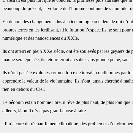
L’abstrait est plus fort que le concret, la promesse plus attirante que l
beaucoup du présent, la volonté de l’homme continue de s’annihiler deva
En dehors des changements dus à la technologie occidentale qui n’ont 
propres terres en les fertilisant, ni le futur ou l’espace.Ils ne sont po
numérique et des nanosciences du XXIe.
Ils ont atterri en plein XXe siècle, ont été soulevés par les geysers de 
manne sera épuisée, ils retourneront au sable sans grande peine, sans r
Ils n’ont pas été exploités comme force de travail, conditionnés par le t
apprendre la valeur de la vie humaine. Ils n’ont jamais cherché à maîtr
rien en dehors du Ciel.
Le bédouin est un homme libre, il rêve de plus haut, de plus loin que l’hi
ailleurs, là où il n’y a pas grand-chose à faire
. Il n’a cure du réchauffement climatique, des problèmes d’environnem