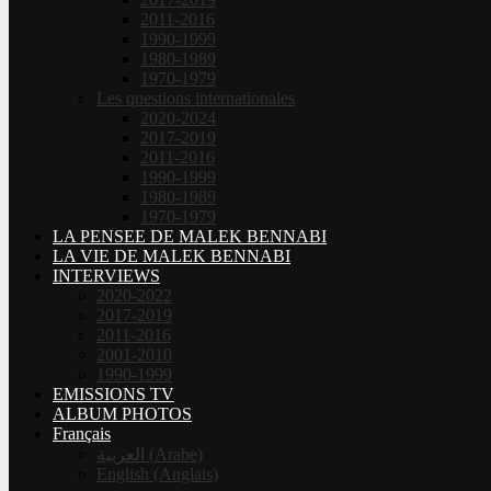
2011-2016
1990-1999
1980-1989
1970-1979
Les questions internationales
2020-2024
2017-2019
2011-2016
1990-1999
1980-1989
1970-1979
LA PENSEE DE MALEK BENNABI
LA VIE DE MALEK BENNABI
INTERVIEWS
2020-2022
2017-2019
2011-2016
2001-2010
1990-1999
EMISSIONS TV
ALBUM PHOTOS
Français
العربية
(
Arabe
)
English
(
Anglais
)