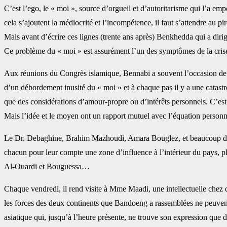
C’est l’ego, le « moi », source ‎d’orgueil et d’autoritarisme qui l’a em
‎cela s’ajoutent la médiocrité et l’incompétence, il faut s’attendre au pire
Mais avant d’écrire ces lignes (trente ans après) Benkhedda qui a diri
Ce problème du « moi » est assurément l’un des symptômes de ‎la cri
Aux réunions du Congrès islamique, Bennabi a souvent l’occasion de re
d’un débordement inusité du « moi » et à chaque pas il y a ‎une catast
que des considérations ‎d’amour-propre ou d’intérêts personnels. C’es
Mais l’idée et le moyen ont un rapport mutuel avec l’équation personnell
Le Dr. Debaghine, Brahim Mazhoudi, Amara Bouglez, et beaucoup d’autre
chacun pour leur compte une zone d’influence à l’intérieur du pays, ‎p
Al-Ouardi et Bouguessa…‎
Chaque vendredi, il rend visite à Mme Maadi, une intellectuelle chez qui
les forces des deux continents que Bandoeng a rassemblées ne ‎peuvent 
asiatique qui, jusqu’à l’heure ‎présente, ne trouve son expression que d