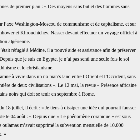
tiennes de ‎premier plan : « Des moyens sans but et des hommes sans
us sur l’axe Washington-Moscou de ‎communisme et de capitalisme, et sur
isenhower et Khrouchtchev. Nasser devant effectuer un voyage officiel à
ion algérienne.‎
it réfugié à Médine, il a trouvé aide et ‎assistance afin de préserver
puis que je suis en Egypte, je n’ai pas senti une seule fois le sol
dhisme et le christianisme.‎
damné à vivre dans un no ‎man’s land entre l’Orient et l’Occident, sans
ontière de deux civilisations ». Le 12 mai, la revue « Présence africaine
ains noirs qui doit se tenir en septembre à Rome. ‎
 juillet, il écrit : « Je tiens à dissiper ‎une idée qui pourrait fausser
et note le 04 ‎août : « Depuis que « Le phénomène coranique » est sous
 des oulamas m’avait supprimé la subvention mensuelle de 10.000
 » ‎