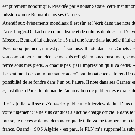
est purement honorifique. Présidée par Anouar Sadate, cette ‎instituti
mission » note Bennabi dans ses ‎Carnets. ‎
Attentif aux évènements mondiaux il est sûr, et l’écrit dans une note d
l’axe Tanger-Djakarta de colonialisme et de ‎colonisabilité ». Le 15 a
Moscou, Bennabi ‎lui adresse le 15 mai une lettre dans laquelle il lui 
Psychologiquement, il n’est pas à son aise. Il note dans ses Carnets :
son combat pour une idée. Je me suis réfugié en pays ‎musulman, je me 
ferme sous mes pieds. A ‎chaque pas, j’ai l’impression qu’il va céder. 
Le sentiment de son impuissance accroît son impatience et le rend irasc
possibilité de se fondre dans l’un ou l’autre. Il ‎note dans ses Carnets 
», installée à Paris, ‎lui demande l’autorisation de publier des extrait
‎ Le 12 juillet « Rose el-Youssef » publie une interview de lui. Dans une
votre jugement : je ne suis candidat à aucune charge officielle ‎dans le 
presse, je ne cesse de me ‎demander quelle tuile va me tomber sur la 
‎francs. Quand « SOS Algérie » est paru, le FLN m’a supprimé la subve