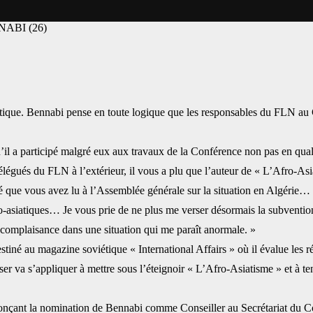
ABI (26)‎
ique. Bennabi pense ‎en toute logique que les responsables du FLN au C
u’il a participé malgré ‎eux aux travaux de la Conférence non pas en qual
délégués du FLN à l’extérieur, il vous a plu que l’auteur de « L’Afro-A
é que vous avez lu à l’Assemblée générale sur la ‎situation en Algérie… Vo
ro-asiatiques… Je vous ‎prie de ne plus me verser désormais la subventio
complaisance dans une situation qui me paraît anormale. » ‎
tiné au magazine ‎soviétique « International Affairs » où il évalue les ré
er va s’appliquer à mettre sous l’éteignoir « L’Afro-Asiatisme » et à ten
çant la nomination de ‎Bennabi comme Conseiller au Secrétariat du Cong