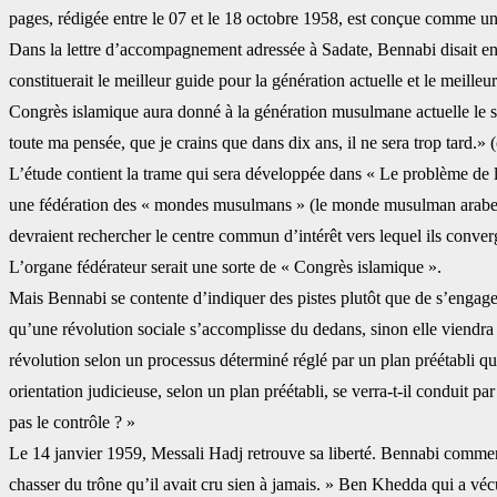
pages, rédigée entre le 07 et ‎le 18 octobre 1958, est conçue comme une 
Dans la lettre d’accompagnement adressée à Sadate, Bennabi disait en juil
constituerait le meilleur guide pour la génération actuelle et le ‎mei
Congrès islamique aura donné à la ‎génération musulmane actuelle le sen
toute ‎ma pensée, que je crains que dans dix ans, il ne sera trop tard.» (c
L’étude contient la trame qui sera développée dans « Le problème de 
une fédération des « mondes musulmans » (le monde ‎musulman arabe
devraient rechercher le ‎centre commun d’intérêt vers lequel ils conve
L’organe fédérateur serait une sorte de « Congrès islamique ». ‎
Mais Bennabi se contente d’indiquer des pistes plutôt que de s’engager d
qu’une révolution sociale s’accomplisse du dedans, sinon ‎elle viendra
révolution selon un ‎processus déterminé réglé par un plan préétabli q
orientation judicieuse, selon un plan préétabli, se verra-t-il conduit p
pas le contrôle ? »‎
Le 14 janvier 1959, Messali Hadj retrouve sa liberté. Bennabi commente
chasser du trône qu’il avait cru sien à jamais. » Ben Khedda ‎qui a véc