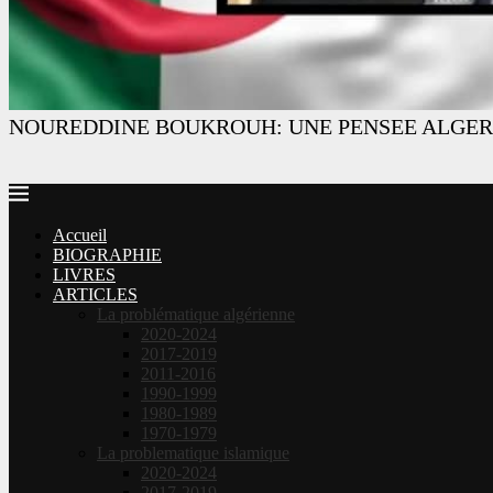
NOUREDDINE BOUKROUH: UNE PENSEE ALGER
Accueil
BIOGRAPHIE
LIVRES
ARTICLES
La problématique algérienne
2020-2024
2017-2019
2011-2016
1990-1999
1980-1989
1970-1979
La problematique islamique
2020-2024
2017-2019