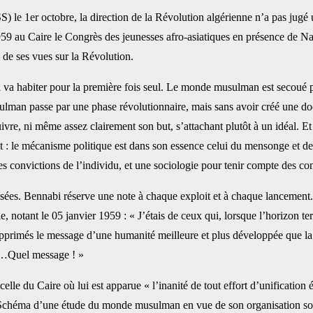
 le 1er octobre, la ‎direction de la Révolution algérienne n’a pas jugé
59 au Caire le Congrès des jeunesses afro-asiatiques en présence de Nasser
de ses vues sur la Révolution. ‎
va habiter pour la ‎première fois seul. Le monde musulman est secoué pa
lman passe par une phase révolutionnaire, mais sans avoir créé une do
vre, ni même assez clairement son but, s’attachant ‎plutôt à un idéal. E
it : le mécanisme ‎politique est dans son essence celui du mensonge et de 
s ‎convictions de l’individu, et une sociologie pour tenir compte des con
fusées. Bennabi réserve ‎une note à chaque exploit et à chaque lancement.
le, notant le 05 janvier 1959 : « J’étais de ceux qui, lorsque l’horizon te
pprimés le message d’une humanité meilleure et ‎plus développée que la nô
e…Quel message ! » ‎
elle du Caire où lui est ‎apparue « l’inanité de tout effort d’unificatio
on « Schéma d’une étude du monde musulman en vue de son organisation 