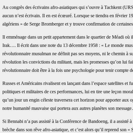
Au congrès des écrivains afro-asiatiques qui s’ouvre à Tachkent (URSS)
aucun n’est écrivain. Il en est écœuré. Lorsque se tiendra en ‎février 19
algériens » de Serge Bromberger et y ‎trouve confirmation de certaines 
Il emménage dans un petit appartement dans le quartier de Méadi où il 
Irak…. Il écrit dans une note du 13 décembre 1958 : « Le monde ‎musu
révolutionnaire musulman ne ‎définit pas ses moyens, ni le chemin à sui
‎révolution les convictions du militant, mais les promesses qu’on lui fa
révolutionnaire doit être à la fois une psychologie pour tenir compte de
Russes et Américains rivalisent en lançant dans l’espace satellites et 
politiques et militaires de ces performances, lui en tire une leçon ‎mora
qu’un jour un engin céleste ‎traversera cet horizon pour apporter aux o
‎notre humanité mauvaise qui portera aux autres planètes son messag
Si Bennabi n’a pas assisté à la Conférence de Bandoeng, il a assisté à c
brèche dans son rêve afro-asiatique, et c’est alors qu’il ‎reprend s