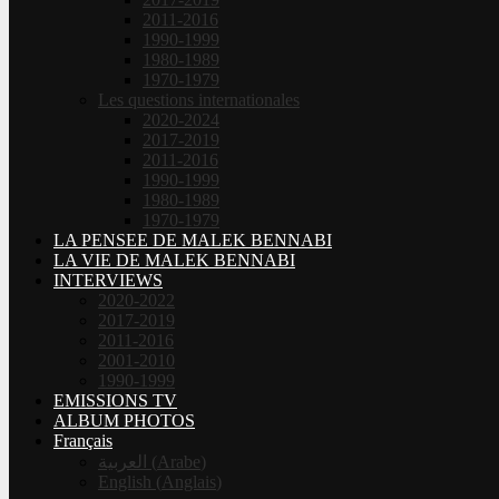
2011-2016
1990-1999
1980-1989
1970-1979
Les questions internationales
2020-2024
2017-2019
2011-2016
1990-1999
1980-1989
1970-1979
LA PENSEE DE MALEK BENNABI
LA VIE DE MALEK BENNABI
INTERVIEWS
2020-2022
2017-2019
2011-2016
2001-2010
1990-1999
EMISSIONS TV
ALBUM PHOTOS
Français
العربية
(
Arabe
)
English
(
Anglais
)