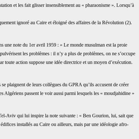
estation et les fait glisser insensiblement au « pharaonisme ». Lorsqu’à
ement ignoré au Caire et éloigné des ‎affaires de la Révolution (2).
ns une note du 1er avril 1959 : « Le ‎monde musulman est la proie
‎pulvérisent les problèmes : il n’y a plus de problèmes, on ne s’occupe
r toute action suppose une idée directrice et un moyen ‎d’exécution.
 se plaignent de leurs collègues du GPRA ‎qu’ils accusent de créer
s Algériens ‎passent le voir aussi parmi lesquels les « moudjahidine »
l-Aviv qui lui inspire la note suivante : ‎‎« Ben Gourion, lui, sait que
fices ‎installés au Caire ou ailleurs, mais par une idéologie afro-