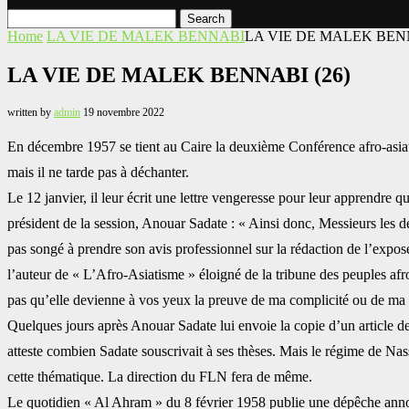
Search
Home
LA VIE DE MALEK BENNABI
‏LA VIE DE MALEK BENN
‏LA VIE DE MALEK BENNABI (26)‎
written by
admin
19 novembre 2022
En décembre 1957 se tient au Caire la deuxième Conférence afro-asiat
mais il ne tarde pas à déchanter. ‎
Le 12 janvier, il leur écrit une lettre vengeresse pour leur apprendre q
président de la session, Anouar Sadate : « Ainsi donc, Messieurs ‎les 
pas songé à prendre son avis ‎professionnel sur la rédaction de l’expos
‎l’auteur de « L’Afro-Asiatisme » éloigné de la tribune des peuples af
pas qu’elle devienne à vos yeux la preuve de ma complicité ou ‎de ma 
Quelques jours après Anouar Sadate lui envoie la copie d’un article des
atteste combien Sadate souscrivait à ses thèses. Mais le régime de ‎Nass
cette thématique. La direction du FLN ‎fera de même. ‎
Le quotidien « Al Ahram » du 8 février 1958 publie une dépêche annon