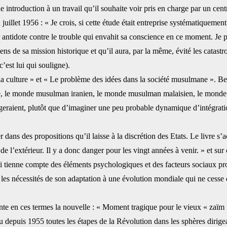
introduction à un travail qu’il souhaite voir pris ‎en charge par un centr
let 1956 : « Je ‎crois, si cette étude était entreprise systématiquement e
lleur antidote contre le trouble qui envahit sa conscience en ce moment.
s de sa mission historique et qu’il aura, par la même, ‎évité les catastr
’est lui qui souligne). ‎
la culture » et « Le ‎problème des idées dans la société musulmane ». B
, le monde musulman iranien, le monde musulman malaisien, le monde
rgeraient, plutôt que d’imaginer une peu ‎probable dynamique d’intégrat
ans des ‎propositions qu’il laisse à la discrétion des Etats. Le livre s’a
 de l’extérieur. Il y a donc danger pour les vingt années à venir. » et s
ui tienne compte des éléments ‎psychologiques et des facteurs sociaux pr
ar les ‎nécessités de son adaptation à une évolution mondiale qui ne cesse
 en ces termes la ‎nouvelle : « Moment tragique pour le vieux « zaïm » qu
u depuis 1955 toutes les étapes de la Révolution dans les sphères dirigea