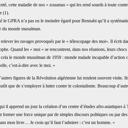
porté, cette maladie de nos « zouamas » qui les rend ‎sourds à toute cont
 (1). ‎
gé le GPRA n’a pas eu ‎le moindre égard pour Bennabi qu’il a systématiqu
se du monde musulman. ‎
lever les ravages ‎provoqués par le « télescopage des moi». Il écrit da
rophe. Quand les « moi » se rencontrent, dans nos réunions, leurs chocs 
t cela le monde musulman de 1959 : monde ‎malade incapable d’action ca
e, ‎c’est-à-dire avec le moi. »‎
s figures de la ‎Révolution algérienne lui rendent souvent visite. Ils
lutôt que de s’employer à lutter contre le colonialisme. Beaucoup d’autre
 il apprend un jour ‎la création d’un centre d’études afro-asiatiques à Te
former une force unique par de simples discours politiques ou par des édi
ans mon livre… Je crois qu’il faut l’admirer : c’est ‎un homme. » ‎