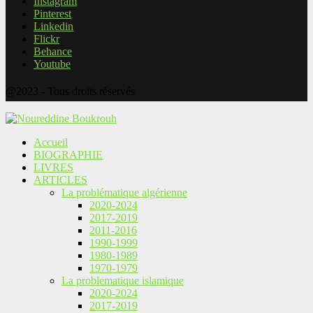
Instagram
Pinterest
Linkedin
Flickr
Behance
Youtube
@2023 - Tous droits réservés
Accueil
BIOGRAPHIE
LIVRES
ARTICLES
La problématique algérienne
2020-2024
2017-2019
2011-2016
1990-1999
1980-1989
1970-1979
La problematique islamique
2020-2024
2017-2019