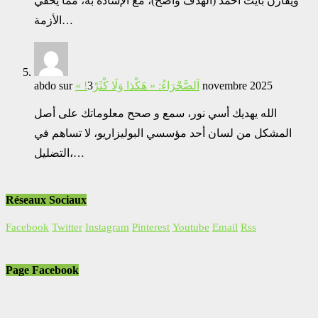
ويُقارن بآيت أحمد (الهدف واضح)، مع الإشادة به، مما يُخفي
الأزمة…
abdo
sur
« !اَلصَّحْرَاءُ: « هَكْذا وَلَا كْثَرْ
3 novembre 2025
الله يهديك أسي نور، سمع و صحح معلوماتك على أصل
المشكل من لسان أحد مؤسسي البوليزاريو، لا تساهم في
التضليل،…
Réseaux Sociaux
Facebook
Twitter
Instagram
Pinterest
Youtube
Email
Rss
Page Facebook