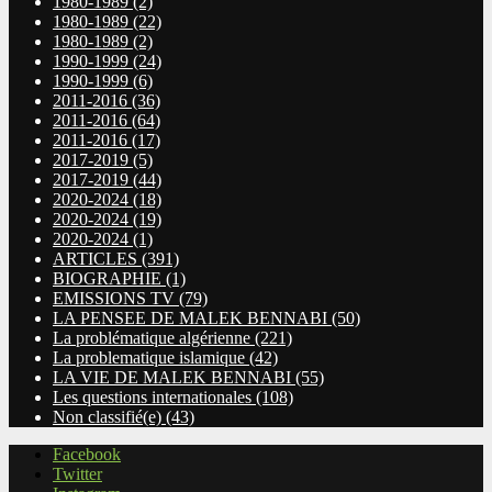
1980-1989
(2)
1980-1989
(22)
1980-1989
(2)
1990-1999
(24)
1990-1999
(6)
2011-2016
(36)
2011-2016
(64)
2011-2016
(17)
2017-2019
(5)
2017-2019
(44)
2020-2024
(18)
2020-2024
(19)
2020-2024
(1)
ARTICLES
(391)
BIOGRAPHIE
(1)
EMISSIONS TV
(79)
LA PENSEE DE MALEK BENNABI
(50)
La problématique algérienne
(221)
La problematique islamique
(42)
LA VIE DE MALEK BENNABI
(55)
Les questions internationales
(108)
Non classifié(e)
(43)
Facebook
Twitter