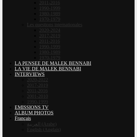
2011-2016
1990-1999
1980-1989
1970-1979
Les questions internationales
2020-2024
2017-2019
2011-2016
1990-1999
1980-1989
1970-1979
LA PENSEE DE MALEK BENNABI
LA VIE DE MALEK BENNABI
INTERVIEWS
2020-2022
2017-2019
2011-2016
2001-2010
1990-1999
EMISSIONS TV
ALBUM PHOTOS
Français
العربية
(
Arabe
)
English
(
Anglais
)