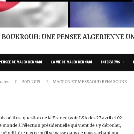
 BOUKROUH: UNE PENSEE ALGERIENNE UN
PENSEE DE MALEK BENNABI
LA VIE DE MALEK BENNABI
INTERVIEWS
nales
2017-2019
MACRON ET MESSAOUD BENAGOUNE
 où il est question de la France (voir LSA des 27 avril et 02
e monde à l’élection présidentielle qui vient de s’y dérouler,
n’indiffère pas ce qu’il se passe dans ce pays sachant que