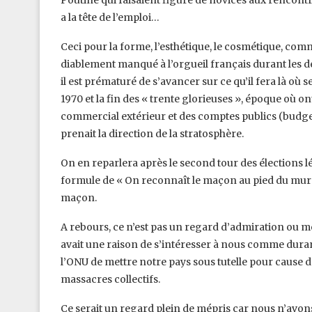
Poutine qui faisaient figure de novices aux rencontre
a la tête de l’emploi…
Ceci pour la forme, l’esthétique, le cosmétique, comm
diablement manqué à l’orgueil français durant les dern
il est prématuré de s’avancer sur ce qu’il fera là où
1970 et la fin des « trente glorieuses », époque où o
commercial extérieur et des comptes publics (budget e
prenait la direction de la stratosphère.
On en reparlera après le second tour des élections lé
formule de « On reconnaît le maçon au pied du mur »
maçon.
A rebours, ce n’est pas un regard d’admiration ou m
avait une raison de s’intéresser à nous comme duran
l’ONU de mettre notre pays sous tutelle pour cause d
massacres collectifs.
Ce serait un regard plein de mépris car nous n’avon