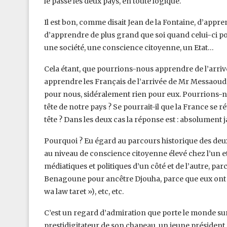
le passé les deux pays, en toute logique.
Il est bon, comme disait Jean de la Fontaine, d’appre
d’apprendre de plus grand que soi quand celui-ci p
une société, une conscience citoyenne, un Etat…
Cela étant, que pourrions-nous apprendre de l’arrivé
apprendre les Français de l’arrivée de Mr Messa
pour nous, sidéralement rien pour eux. Pourrions-n
tête de notre pays ? Se pourrait-il que la France se r
tête ? Dans les deux cas la réponse est : absolument j
Pourquoi ? Eu égard au parcours historique des deux 
au niveau de conscience citoyenne élevé chez l’un et in
médiatiques et politiques d’un côté et de l’autre, 
Benagoune pour ancêtre Djouha, parce que eux ont p
wa law taret »), etc, etc.
C’est un regard d’admiration que porte le monde sur
prestidigitateur de son chapeau, un jeune président 