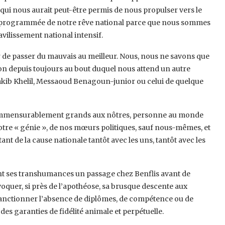
e qui nous aurait peut-être permis de nous propulser vers le
rt programmée de notre rêve national parce que nous sommes
vilissement national intensif.
ir de passer du mauvais au meilleur. Nous, nous ne savons que
on depuis toujours au bout duquel nous attend un autre
akib Khelil, Messaoud Benagoun-junior ou celui de quelque
commensurablement grands aux nôtres, personne au monde
notre « génie », de nos mœurs politiques, sauf nous-mêmes, et
ant de la cause nationale tantôt avec les uns, tantôt avec les
urant ses transhumances un passage chez Benflis avant de
quer, si près de l’apothéose, sa brusque descente aux
 sanctionner l’absence de diplômes, de compétence ou de
es garanties de fidélité animale et perpétuelle.