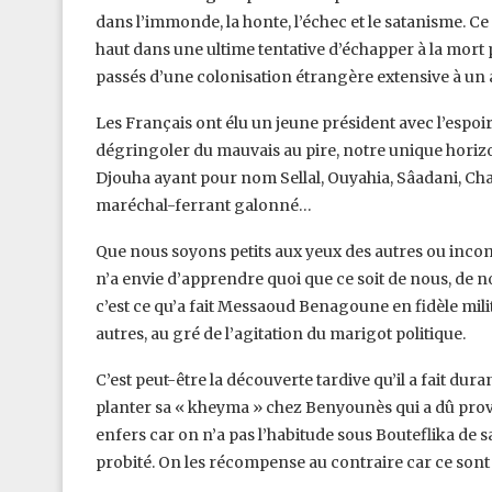
dans l’immonde, la honte, l’échec et le satanisme. C
haut dans une ultime tentative d’échapper à la mo
passés d’une colonisation étrangère extensive à un a
Les Français ont élu un jeune président avec l’espo
dégringoler du mauvais au pire, notre unique horiz
Djouha ayant pour nom Sellal, Ouyahia, Sâadani, Ch
maréchal-ferrant galonné…
Que nous soyons petits aux yeux des autres ou in
n’a envie d’apprendre quoi que ce soit de nous, de 
c’est ce qu’a fait Messaoud Benagoune en fidèle milit
autres, au gré de l’agitation du marigot politique.
C’est peut-être la découverte tardive qu’il a fait d
planter sa « kheyma » chez Benyounès qui a dû provo
enfers car on n’a pas l’habitude sous Bouteflika de
probité. On les récompense au contraire car ce sont d