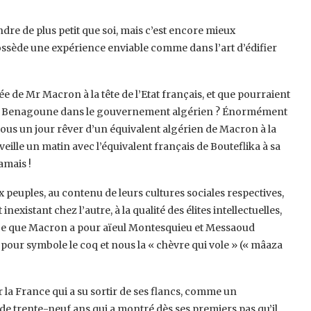
ndre de plus petit que soi, mais c’est encore mieux
ossède une expérience enviable comme dans l’art d’édifier
e de Mr Macron à la tête de l’Etat français, et que pourraient
oud Benagoune dans le gouvernement algérien ? Énormément
ous un jour rêver d’un équivalent algérien de Macron à la
éveille un matin avec l’équivalent français de Bouteflika à sa
amais !
peuples, au contenu de leurs cultures sociales respectives,
existant chez l’autre, à la qualité des élites intellectuelles,
parce que Macron a pour aïeul Montesquieu et Messaoud
our symbole le coq et nous la « chèvre qui vole » (« mâaza
 la France qui a su sortir de ses flancs, comme un
de trente-neuf ans qui a montré dès ses premiers pas qu’il