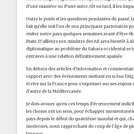
d’une manière ou d’une autre, tôt ou tard, il les impa
Outre le poids et les questions pendantes du passé, l
fait qu’elle soit l’un de nos principaux partenaires 
visiter notre pays quelques semaines avant d’être élu
Etats. D’ailleurs son ministre des AE sera bientôt à A
diplomatique au problème du Sahara occidental se tr
entraves à une relation définitivement apaisée.
En dehors des articles d’information et commentair
rapport avec des événements mettant en scène l’Algé
écrive sur la France pour s’exprimer sur ses enjeux do
d’autre de la Méditerranée.
Je dois avouer qu’en ces temps d’écœurement indicible
les choses ont un sens, pour échapper momentanémen
pays depuis le début du quatrième mandat et qui, ch
modernes, nous rapprochant du coup de l’âge de pier
l’espace.