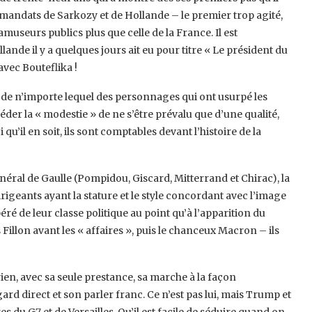
ts mandats de Sarkozy et de Hollande – le premier trop agité,
amuseurs publics plus que celle de la France. Il est
lande il y a quelques jours ait eu pour titre « Le président du
avec Bouteflika !
té, de n’importe lequel des personnages qui ont usurpé les
éder la « modestie » de ne s’être prévalu que d’une qualité,
qu’il en soit, ils sont comptables devant l’histoire de la
néral de Gaulle (Pompidou, Giscard, Mitterrand et Chirac), la
rigeants ayant la stature et le style concordant avec l’image
péré de leur classe politique au point qu’à l’apparition du
illon avant les « affaires », puis le chanceux Macron – ils
rien, avec sa seule prestance, sa marche à la façon
rd direct et son parler franc. Ce n’est pas lui, mais Trump et