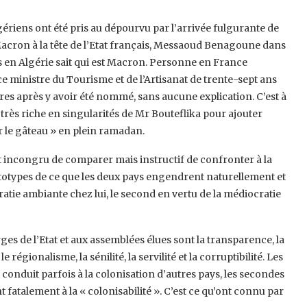
Algériens ont été pris au dépourvu par l’arrivée fulgurante de
 Macron à la tête de l’Etat français, Messaoud Benagoune dans
 en Algérie sait qui est Macron. Personne en France
 ministre du Tourisme et de l’Artisanat de trente-sept ans
es après y avoir été nommé, sans aucune explication. C’est à
 très riche en singularités de Mr Bouteflika pour ajouter
ur le gâteau » en plein ramadan.
 incongru de comparer mais instructif de confronter à la
prototypes de ce que les deux pays engendrent naturellement et
ratie ambiante chez lui, le second en vertu de la médiocratie
es de l’Etat et aux assemblées élues sont la transparence, la
régionalisme, la sénilité, la servilité et la corruptibilité. Les
 conduit parfois à la colonisation d’autres pays, les secondes
 fatalement à la « colonisabilité ». C’est ce qu’ont connu par