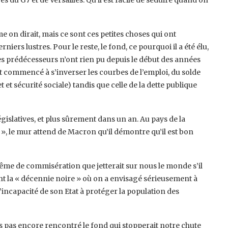
s du G7 et de Versailles. Qu’il est facile de séduire quand on
e on dirait, mais ce sont ces petites choses qui ont
iers lustres. Pour le reste, le fond, ce pourquoi il a été élu,
 ses prédécesseurs n’ont rien pu depuis le début des années
nt commencé à s’inverser les courbes de l’emploi, du solde
t sécurité sociale) tandis que celle de la dette publique
gislatives, et plus sûrement dans un an. Au pays de la
, le mur attend de Macron qu’il démontre qu’il est bon
ême de commisération que jetterait sur nous le monde s’il
t la « décennie noire » où on a envisagé sérieusement à
’incapacité de son Etat à protéger la population des
s pas encore rencontré le fond qui stopperait notre chute