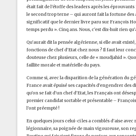
était fait de l’étoffe des leaders après les éprouvan
le second trop terne – qui auront fait la fortune des 
significatif que le dernier livre paru sur François Hol
temps perdu ». Cinq ans. Nous, c’est dix-huit rien qu’
Qu’aurait dit la pensée algérienne, si elle avait exis
fonctions de chef d’Etat chez nous ? Il faut leur conc
douteuse chez plusieurs, celle de « moudjahid ». Quoi 
faillite morale et matérielle du pays.
Comme si, avec la disparition de la génération du gé
France avait épuisé ses capacités d’engendrer des di
qu’on se fait d’un chef d’Etat, les Français ont déses
premier candidat sortable et présentable – François F
l’ont préempté !
En quelques jours celui-ci les a comblés d’aise avec 
légionnaire, sa poignée de main vigoureuse, son rega