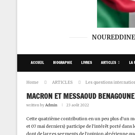
NOUREDDINE
ACCUEIL
BIOGRAPHIE
LIVRES
ARTICLES
LA 
Home
ARTICLES
Les questions internatio
MACRON ET MESSAOUD BENAGOUNE
written by
Admin
23 août 2022
Cette quatrième contribution en un peu plus d’un mois
et 07 mai derniers) participe de l’intérêt porté dans l
dont de larges segments de l’opinion algérienne que 