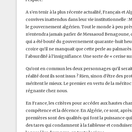
A s’en tenir à la plus récente actualité, Français et 
convives inattendus dans leur vie institutionnelle :
le gouvernement algérien. Tout le monde à peu près
n’entendra jamais parler de Messaoud Benagoune, ce
qui a été bouté du gouvernement quarante-huit heur
croire qu’il ne manquait que cette perle au palmarès
l’absurdité à l’insignifiance. Une sorte de « cerise s
Qu’ont en commun les deux personnages qu’il serait
réalité dont ils sont issus ? Rien, sinon d’être des 
méritent le mieux. Le premier en vertu de la méritoc
régnante chez nous.
En France, les critères pour accéder aux hautes charg
compétence et la décence. En Algérie, ce sont, après le 
premières sont des qualités qui font la puissance qui
des tares qui condamnent à la faiblesse et conduisent