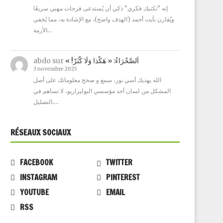
إنه "تكتيك فكري" ذكي أن يُستدعى فرحات مهني سريعًا
ويُقارن بآيت أحمد (الهدف واضح)، مع الإشادة به، مما يُخفي
الأزمة…
abdo
sur
« !اَلصَّحْرَاءُ: « هَكْذا وَلَا كْثَرْ
3 novembre 2025
الله يهديك أسي نور، سمع و صحح معلوماتك على أصل
المشكل من لسان أحد مؤسسي البوليزاريو، لا تساهم في
التضليل،…
RÉSEAUX SOCIAUX
FACEBOOK
TWITTER
INSTAGRAM
PINTEREST
YOUTUBE
EMAIL
RSS