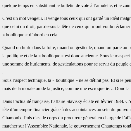
quelque temps en substituant le ‎bulletin de vote à l’amulette, et le z
C’est un mot vengeur. Il venge tous ceux qui ont gardé un idéal malgr
que celui du droit, par-dessus la tête de ceux qui n’ont voulu ‎réclamer
« boulitique » d’abord en cela. ‎
Quand on hurle dans la foire, quand on gesticule, quand on parle au peup
la politique et de la « boulitique » est donc ancienne. Sous leur ‎aspect 
une somme de hurlements, de ‎gesticulations pour se servir du peuple 
‎. ‎
Sous l’aspect technique, la « boulitique » ne se définit pas. Et si le p
mais de la morale ou de la justice, comme une escroquerie… Donc ‎la « 
Dans l’actualité française, l’affaire Stavisky éclate en février 1934. C’e
tête d’un empire financier grâce à des accointances au sein ‎du pouvoir 
Chamonix. Puis c’est le corps du ‎procureur général en charge de l’aff
marcher ‎sur l’Assemblée Nationale, le gouvernement Chautemps tombe