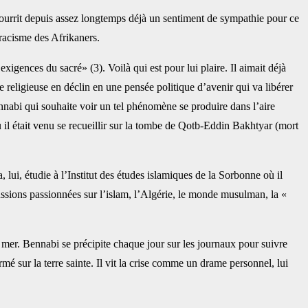
urrit depuis assez longtemps déjà un ‎sentiment de sympathie pour ce
cisme ‎des Afrikaners. ‎
xigences du sacré» (3). Voilà qui ‎est pour lui plaire. Il aimait déjà
eligieuse en déclin en une pensée politique d’avenir qui va libérer
nnabi qui souhaite voir un tel phénomène se produire dans l’aire
il était venu se recueillir sur la tombe ‎de Qotb-Eddin Bakhtyar (mort
i, étudie à l’Institut des études ‎islamiques de la Sorbonne où il
ussions ‎passionnées sur l’islam, l’Algérie, le monde musulman, la «
er. Bennabi se précipite chaque jour ‎sur les journaux pour suivre
rmé sur la ‎terre sainte. Il vit la crise comme un drame personnel, lui
‎