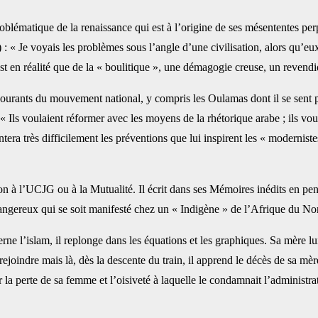
roblématique de la ‎renaissance qui est à l’origine de ses mésententes p
« Je voyais les problèmes sous l’angle d’une civilisation, alors qu’eux l
n’est en réalité que de la « boulitique », une ‎démagogie creuse, un revend
 courants du ‎mouvement national, y compris les Oulamas dont il se sent p
: « Ils voulaient réformer avec les moyens de la rhétorique arabe ; ils 
tera très difficilement les préventions ‎que lui inspirent les « modernistes 
à l’UCJG ou à la ‎Mutualité. Il écrit dans ses Mémoires inédits en pensa
dangereux qui se soit manifesté chez un « Indigène » de l’Afrique du Nord
ne l’islam, il ‎replonge dans les équations et les graphiques. Sa mère l
s rejoindre mais là, dès la descente du train, il apprend le décès de sa mèr
r la perte de sa femme et l’oisiveté à ‎laquelle le condamnait l’administ