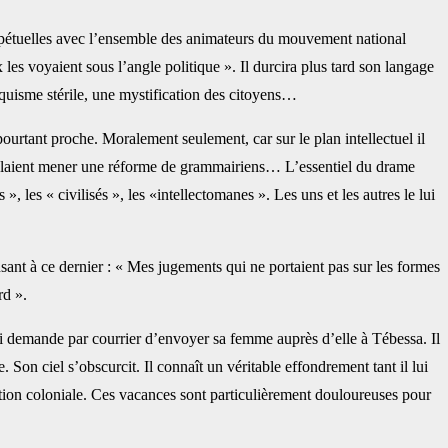
erpétuelles avec l’ensemble des ‎animateurs du mouvement national
es ‎voyaient sous l’angle politique ». Il durcira plus tard son langage
iquisme stérile, une mystification des citoyens… ‎
ourtant proche. Moralement ‎seulement, car sur le plan intellectuel il
‎voulaient mener une réforme de grammairiens… L’essentiel du drame
», les « civilisés », les «intellectomanes ». Les uns et les ‎autres le lui
nt à ce dernier : « Mes jugements qui ‎ne portaient pas sur les formes
 ». ‎
ui demande par courrier d’envoyer ‎sa femme auprès d’elle à Tébessa. Il
e. ‎Son ciel s’obscurcit. Il connaît un véritable effondrement tant il lui
ration coloniale. Ces vacances sont particulièrement ‎douloureuses pour