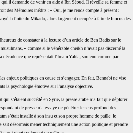
 à qui il demande de venir en aide à ‎Ibn Séoud. Il réveille sa femme et
ndroit des ‎Mémoires inédits : « Oui, je me rends compte à présent :
nvoyé la flotte du Mikado, alors largement occupée à faire le blocus des
lheureux de constater à la lecture d’un ‎article de Ben Badis sur le
s musulmans, ‎‎« comme si le vénérable cheikh n’avait pas discerné la
 de la décadence que représentait l’Imam Yahia, soutenu comme par
les enjeux politiques en cause et ‎s’engager. En fait, Bennabi ne vise
 ‎la psychologie émotive sur l’analyse objective. ‎
t qui s’étaient succédé en Syrie, la presse ‎arabe n’a fait que déplorer
respondant de ‎presse n’a essayé de pénétrer le sens profond des
m s’était installé à son insu et son propre homme de paille, le
e sait désormais mener techniquement une action ‎politique et prendre
tat qui vient ‎seulement de naître ».‎