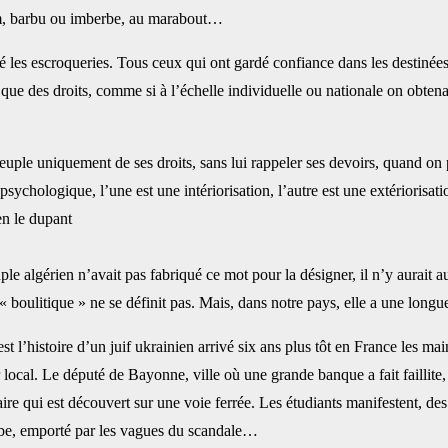
aïm, barbu ou imberbe, au marabout…‎
é les escroqueries. ‎Tous ceux qui ont gardé confiance dans les destiné
 que des droits, comme si à l’échelle individuelle ou nationale on obtena
le uniquement de ‎ses droits, sans lui rappeler ses devoirs, quand on prô
psychologique, l’une est une intériorisation, l’autre est une extériorisati
en le dupant
euple algérien n’avait pas ‎fabriqué ce mot pour la désigner, il n’y aurai
boulitique » ne se définit pas. Mais, dans notre pays, elle a une longue
st l’histoire d’un juif ‎ukrainien arrivé six ans plus tôt en France les ma
local. Le député de Bayonne, ville où une grande banque a fait faillite, s
aire qui est découvert sur une voie ferrée. Les étudiants ‎manifestent, 
, emporté par les vagues du ‎scandale… ‎