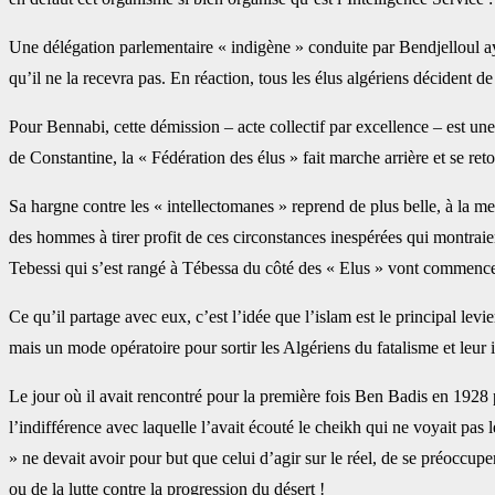
Une délégation parlementaire « indigène » conduite par Bendjelloul ay
qu’il ne la recevra pas. En réaction, tous les élus algériens ‎décident de
Pour Bennabi, cette démission – acte collectif par excellence – est une
de Constantine, la « Fédération des élus » fait marche ‎arrière et se ret
Sa hargne contre les « intellectomanes » reprend de plus belle, à la mesu
des hommes à tirer profit de ces circonstances inespérées ‎qui montraie
Tebessi qui s’est rangé à ‎Tébessa du côté des « Elus » vont commencer.
Ce qu’il partage avec eux, c’est l’idée que l’islam est le principal levi
mais un mode opératoire pour sortir les Algériens du ‎fatalisme et leur in
Le jour où il avait rencontré pour la première fois Ben Badis en 1928 p
l’indifférence avec laquelle l’avait écouté le cheikh qui ne ‎voyait pas l
» ne devait avoir pour but ‎que celui d’agir sur le réel, de se préoccupe
ou de la lutte contre la progression du désert ! ‎