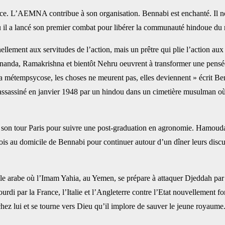
ce. L’AEMNA contribue ‎à son organisation. Bennabi est enchanté. Il no
il a lancé son premier combat pour libérer la communauté hindoue du ra
ellement aux ‎servitudes de l’action, mais un prêtre qui plie l’action aux e
anda, Ramakrishna et bientôt Nehru oeuvrent à transformer une pensée ‎r
a métempsycose, les choses ne meurent pas, ‎elles deviennent » écrit Be
assassiné en janvier ‎‎1948 par un hindou dans un cimetière musulman où 
on tour Paris pour ‎suivre une post-graduation en agronomie. Hamouda, lu
trois au domicile de Bennabi pour continuer autour d’un dîner leurs disc
 arabe où l’Imam ‎Yahia, au Yemen, se prépare à attaquer Djeddah par m
 ourdi par la France, l’Italie et l’Angleterre contre l’Etat nouvellement fo
 chez lui et se tourne vers Dieu qu’il implore de sauver ‎le jeune royaume. 