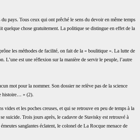
es du pays. Tous ceux qui ont prêché le ‎sens du devoir en même temps
it quelque ‎chose gratuitement. La politique se distingue en effet de la
ne les méthodes de facilité, on fait de ‎la « boulitique ». La lutte de
on. L’une est ‎une réflexion sur la manière de servir le peuple, l’autre
t aucun mot pour la nommer. Son dossier ne ‎relève pas de la science
 histoire… » (2).‎
ins vides et les poches creuses, et qui se ‎retrouve en peu de temps à la
e suicide. ‎Trois jours après, le cadavre de Stavisky est retrouvé à
des émeutes sanglantes éclatent, le colonel de La Rocque menace de