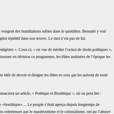
s vengent des humiliations subies dans le ‎quotidien. Bennabi y voit
loi répétitif ‎dans son œuvre. Le mot n’est pas de lui. ‎
digènes ». Ceux-ci, « en vue de mériter ‎l’octroi de droits politiques »,
r tourner en ‎dérision ce programme, les élites arabisées de l’époque les
idée de devoir et éloigne les élites et ‎ceux qui les suivent de toute
acrera un article, « Politique et ‎Boulitique », où on peut lire : ‎
oire «boulitique»… Le peuple s’était aperçu ‎depuis longtemps de
ons entretenues ‎par le maraboutisme et le colonialisme, ont pu l’abuser