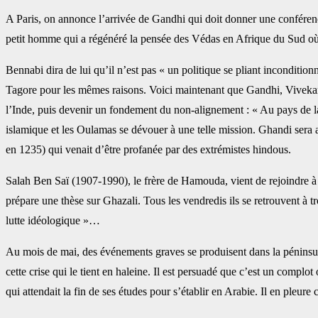
A Paris, on annonce l’arrivée de Gandhi qui doit donner une conféren
petit homme qui a régénéré la pensée des Védas en Afrique ‎du Sud où 
Bennabi dira de lui qu’il n’est pas « un politique se pliant inconditionn
Tagore pour les mêmes raisons. Voici maintenant que ‎Gandhi, Vivekan
l’Inde, puis devenir un ‎fondement du non-alignement : « Au pays de l
‎islamique et les Oulamas se dévouer à une telle mission. Ghandi sera 
en 1235) qui venait d’être profanée par des extrémistes ‎hindous.‎
Salah Ben Saï (1907-1990), le frère de Hamouda, vient de rejoindre à s
prépare une thèse sur Ghazali. Tous les vendredis ils se ‎retrouvent à 
lutte idéologique »… ‎
Au mois de mai, des événements graves se produisent dans la péninsule
cette crise qui le tient en haleine. Il est persuadé que c’est un ‎complot
qui attendait la fin de ses études ‎pour s’établir en Arabie. Il en pleure