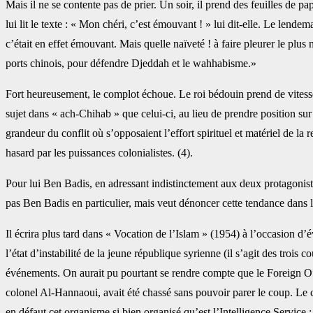
Mais il ne se contente pas de prier. Un soir, il prend des feuilles de pa
lui lit le texte : « Mon chéri, c’est émouvant ! » lui dit-elle. ‎Le lend
c’était en effet émouvant. Mais ‎quelle naïveté ! à faire pleurer le pl
‎ports chinois, pour défendre Djeddah et le wahhabisme.» ‎
Fort heureusement, le complot échoue. Le roi bédouin prend de vitesse le
sujet dans « ach-Chihab » que celui-ci, au lieu de prendre position ‎su
grandeur du conflit où s’opposaient ‎l’effort spirituel et matériel de 
hasard par ‎les puissances colonialistes. (4).‎
Pour lui Ben Badis, en adressant indistinctement aux deux protagonistes 
pas Ben Badis en particulier, mais veut dénoncer cette ‎tendance dans 
Il écrira plus tard dans « Vocation de l’Islam » (1954) à l’occasion d’év
l’état d’instabilité de la jeune république syrienne (il s’agit des ‎tr
événements. On aurait pu pourtant se ‎rendre compte que le Foreign Off
colonel Al-‎Hannaoui, avait été chassé sans pouvoir parer le coup. Le 
en défaut cet organisme si bien organisé qu’est l’Intelligence Service : ‎c