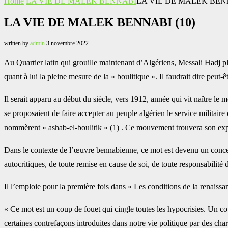
Home
LA VIE DE MALEK BENNABI
LA VIE DE MALEK BENNA
LA VIE DE MALEK BENNABI (10)‎
written by
admin
3 novembre 2022
Au Quartier latin qui grouille maintenant d’Algériens, Messali Hadj pla
quant à lui la pleine mesure de la « boulitique ». Il faudrait dire ‎peut
Il serait apparu au début du siècle, vers 1912, année qui vit naître le 
se proposaient de faire accepter au peuple algérien le service ‎militaire
nommèrent « ashab-el-boulitik » ‎‎(1) . Ce mouvement trouvera son expr
Dans le contexte de l’œuvre bennabienne, ce mot est devenu un concept pa
autocritiques, de toute remise en cause de soi, de toute ‎responsabilité d
Il l’emploie pour la première fois dans « Les conditions de la renaissanc
‎« Ce mot est un coup de fouet qui cingle toutes les hypocrisies. Un co
certaines contrefaçons introduites dans notre vie politique par des ‎cha