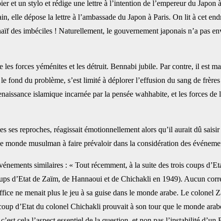
pier et un stylo et ‎rédige une lettre à l’intention de l’empereur du Japon
emain, elle dépose la lettre à l’ambassade du Japon à Paris. On lit à cet e
us naïf des imbéciles ! Naturellement, le gouvernement ‎japonais n’a pas e
s forces yéménites ‎et les détruit. Bennabi jubile. Par contre, il est ma
r le fond du problème, s’est limité à déplorer l’effusion du sang de frère
la renaissance islamique incarnée par la pensée wahhabite, ‎et les forces
ses reproches, ‎réagissait émotionnellement alors qu’il aurait dû saisir 
le monde musulman à faire prévaloir dans la considération des événements
énements similaires : ‎‎« Tout récemment, à la suite des trois coups d’Eta
ois coups d’Etat de Zaïm, de Hannaoui et de Chichakli en 1949). Aucun cor
ice ne menait plus le jeu à sa guise dans le monde arabe. ‎Le colonel Zaï
coup d’Etat du colonel Chichakli ‎prouvait à son tour que le monde arab
’est cela l’aspect essentiel de la question, et non pas l’instabilité d’un E