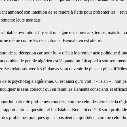
ant annoncé son ‎intention de se rendre à Paris pour présenter les « rev
 remettre leurs mandats. ‎
 véritable révolution. Il ‎y voit un signe des nouveaux temps, mais le m
ourne même contre les récalcitrants. Bennabi en est atterré. ‎
re de sa déception ‎car pour lui « c’était le premier acte politique d’une
nt combien le peuple algérien est là quand on fait appel à son sentiment
 Ses relations avec les Oulamas vont devenir ‎de plus en plus difficiles.
er de la psychologie ‎algérienne. C’est ainsi qu’il voit l’ « Islah » : non 
culquer le sens collectif qui en ferait les éléments conscients et efficaces
our lui parler de ‎problèmes concrets, comme celui des terres de la régio
e rapport entre la question et l’ « Islah ». Bennabi en était sorti profondé
r des problèmes pratiques qui se posaient au ‎quotidien, comme celui du sta