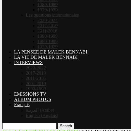
1980-1989
1970-1979
Les questions internationales
2020-2024
2017-2019
2011-2016
1990-1999
1980-1989
1970-1979
LA PENSEE DE MALEK BENNABI
LA VIE DE MALEK BENNABI
INTERVIEWS
2020-2022
2017-2019
2011-2016
2001-2010
1990-1999
EMISSIONS TV
ALBUM PHOTOS
Français
العربية
(
Arabe
)
English
(
Anglais
)
Search