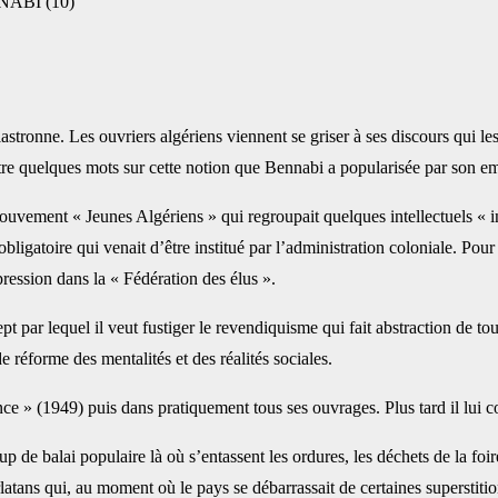
BI (10)‎
stronne. Les ouvriers ‎algériens viennent se griser à ses discours qui le
-être quelques mots sur cette notion que Bennabi a popularisée par son emp
mouvement « Jeunes ‎Algériens » qui regroupait quelques intellectuels « in
 obligatoire qui venait d’être institué par l’administration coloniale. Pou
ession dans la « Fédération des élus ».‎
r lequel il veut ‎fustiger le revendiquisme qui fait abstraction de toute 
e réforme des mentalités et des réalités sociales.‎
e » (1949) puis dans ‎pratiquement tous ses ouvrages. Plus tard il lui cons
up de balai populaire là ‎où s’entassent les ordures, les déchets de la f
rlatans qui, au moment où le pays se débarrassait de certaines superstiti