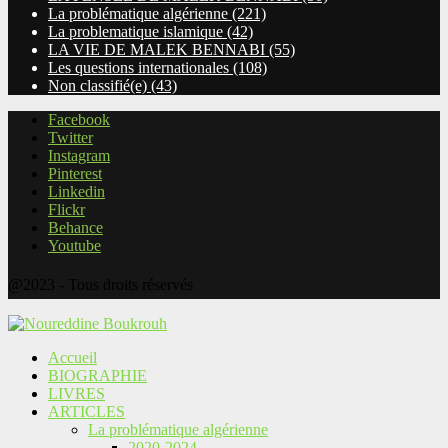
La problématique algérienne
(221)
La problematique islamique
(42)
LA VIE DE MALEK BENNABI
(55)
Les questions internationales
(108)
Non classifié(e)
(43)
Facebook
Twitter
Instagram
Pinterest
Linkedin
Flickr
Behance
Youtube
@2023 - Tous droits réservés
Accueil
BIOGRAPHIE
LIVRES
ARTICLES
La problématique algérienne
2020-2024