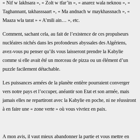
« Nif w lakhsara », « Zolt w ‎tfar’in », « anarez wala neknou », «
Taghannant, takhasssaart », « Ma andnach w maykhassnach », ‎‎«
Maaza wla tarat » « A’mili ain… », etc.‎
Comment, sachant cela, au fait de l’existence de ces propulseurs
nucléaires nichés dans les ‎profondeurs abyssales des Algériens,
avez-vous pu penser qu’ils vous laisseront prendre la Kabylie
‎comme si elle avait été un morceau de pizza ou un élément d’un
puzzle facilement détachable.‎
Les puissances armées de la planète entière pourraient converger
vers notre pays et l’occuper, ‎anéantir son Etat et son armée, mais
jamais elles ne repartiront avec la Kabylie en poche, ni ne ‎réussiront
à en faire une « zone verte » où vous vivriez en paix.
A mon avis, il vaut mieux abandonner la partie et vous mettre en