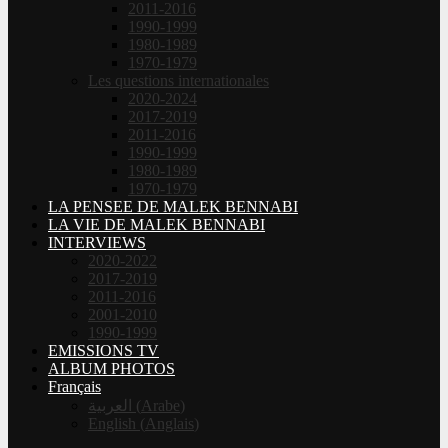
2011-2016
1990-1999
1980-1989
1970-1979
Les questions internationales
2020-2024
2017-2019
2011-2016
1990-1999
1980-1989
1970-1979
LA PENSEE DE MALEK BENNABI
LA VIE DE MALEK BENNABI
INTERVIEWS
2020-2022
2017-2019
2011-2016
2001-2010
1990-1999
EMISSIONS TV
ALBUM PHOTOS
Français
العربية
(
Arabe
)
English
(
Anglais
)