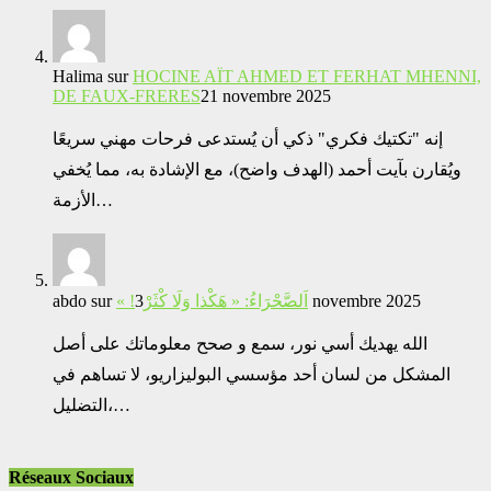
Halima
sur
HOCINE AÏT AHMED ET FERHAT MHENNI,
DE FAUX-FRERES
21 novembre 2025
إنه "تكتيك فكري" ذكي أن يُستدعى فرحات مهني سريعًا
ويُقارن بآيت أحمد (الهدف واضح)، مع الإشادة به، مما يُخفي
الأزمة…
abdo
sur
« !اَلصَّحْرَاءُ: « هَكْذا وَلَا كْثَرْ
3 novembre 2025
الله يهديك أسي نور، سمع و صحح معلوماتك على أصل
المشكل من لسان أحد مؤسسي البوليزاريو، لا تساهم في
التضليل،…
Réseaux Sociaux