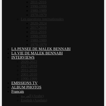
2011-2016
1990-1999
1980-1989
1970-1979
Les questions internationales
2020-2024
2017-2019
2011-2016
1990-1999
1980-1989
1970-1979
LA PENSEE DE MALEK BENNABI
LA VIE DE MALEK BENNABI
INTERVIEWS
2020-2022
2017-2019
2011-2016
2001-2010
1990-1999
EMISSIONS TV
ALBUM PHOTOS
Français
العربية
(
Arabe
)
English
(
Anglais
)