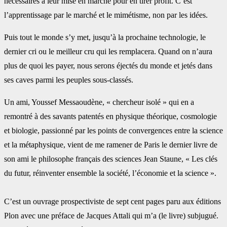
‎nécessaires à leur mise en marche pour en tirer profit. C’est
l’apprentissage par le marché ‎et le mimétisme, non par les idées.
Puis tout le monde s’y met, jusqu’à la prochaine ‎technologie, le
dernier cri ou le meilleur cru qui les remplacera. Quand on n’aura
plus de ‎quoi les payer, nous serons éjectés du monde et jetés dans
ses caves parmi les peuples sous-‎classés.‎
Un ami, Youssef Messaoudène, « chercheur isolé » qui en a
remontré à des savants patentés ‎en physique théorique, cosmologie
et biologie, passionné par les points de convergences ‎entre la science
et la métaphysique, vient de me ramener de Paris le dernier livre de
son ‎ami le philosophe français des sciences Jean Staune, « Les clés
du futur, réinventer ensemble ‎la société, l’économie et la science ».
C’est un ouvrage prospectiviste de sept cent pages paru aux éditions
Plon avec une préface ‎de Jacques Attali qui m’a (le livre) subjugué.