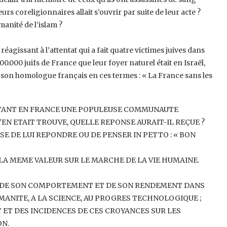
urs coreligionnaires ‎allait s’ouvrir par suite de leur acte ?
anité de l’islam ?
gissant à l’attentat qui a fait quatre ‎victimes juives dans
000 juifs de ‎France que leur foyer naturel était en Israël,
 son homologue français en ces termes : « La France sans les
TANT EN FRANCE UNE POPULEUSE ‎COMMUNAUTE
’EN ETAIT TROUVE, ‎QUELLE REPONSE AURAIT-IL REÇUE ?
SE DE LUI REPONDRE OU DE PENSER IN PETTO : « BON
A MEME VALEUR SUR LE MARCHE ‎DE LA VIE HUMAINE.
 DE SON COMPORTEMENT ET DE SON ‎RENDEMENT DANS
HUMANITE, A LA ‎SCIENCE, AU PROGRES TECHNOLOGIQUE ;
T ET DES INCIDENCES DE CES CROYANCES SUR LES
N.‎