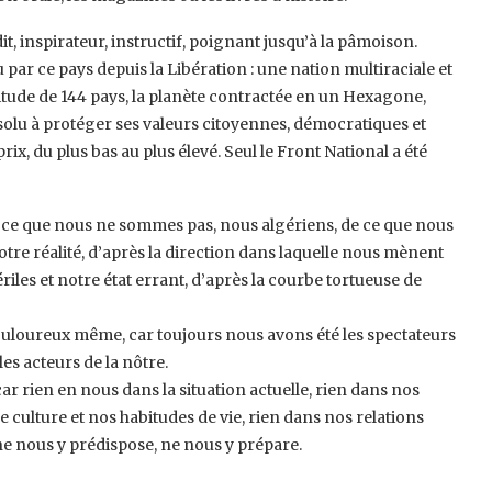
t, inspirateur, instructif, ‎poignant jusqu’à la pâmoison.
par ce ‎pays depuis la Libération : une nation multiraciale et
citude de 144 pays, la planète contractée en un Hexagone,
lu à protéger ses valeurs citoyennes, ‎démocratiques et
x, du plus bas au ‎plus élevé. Seul le Front National a été
e ce que nous ne sommes pas, nous ‎algériens, de ce que nous
re réalité, ‎d’après la direction dans laquelle nous mènent
ériles et notre état errant, d’après la courbe tortueuse de
ouloureux même, car toujours nous avons ‎été les spectateurs
s acteurs de la ‎nôtre. ‎
ar rien en nous dans la situation ‎actuelle, rien dans nos
culture et nos ‎habitudes de vie, rien dans nos relations
e nous y prédispose, ne nous y prépare.