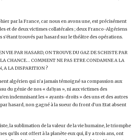
hier par la France, car nous en avons ‎une, est précisément
es et de deux ‎victimes collatérales ; deux Franco-Algériens
 s’étant trouvés par hasard sur le théâtre des opérations.
EN VIE PAR HASARD, ON TROUVE DU ‎GAZ DE SCHISTE PAR
 LA CHANCE… ‎COMMENT NE PAS ETRE CONDAMNE A LA
 A LA DISPARITION ? ‎
ement algérien qui n’a jamais témoigné sa ‎compassion aux
su du génie de nos ‎‎« da’iyas », ni aux victimes des
’en indemnisant les « ayants-droits » des uns et des autres
, par hasard, non gagné à la sueur du front d’un Etat absent
te, la sublimation de la valeur de la vie ‎humaine, le triomphe
qu’ils ont ‎offert à la planète eux qui, il y a trois ans, ont