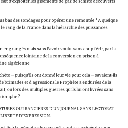
geait d’exploiter les gisements de gaz de schiste découverts
plus bas des sondages pour opérer une ‎remontée ? A quelque
e rang de la ‎France dans la hiérarchie des puissances
n engrangés mais sans l’avoir voulu, ‎sans coup férir, par la
 conséquence ‎lointaine de la conversion en prison à
ine algérienne.‎
ète – puisqu’ils ont donné leur vie pour ‎cela – savaient-ils
e brimades et ‎d’agressions le Prophète a endurées de la
ïf, ou lors des multiples guerres qu’ils lui ont livrées sans
triomphe ? ‎
CATURES OUTRANCIERES D’UN JOURNAL ‎SANS LECTORAT
BERTE ‎D’EXPRESSION. ‎
eillir à la mémoire de ceux qu’ils ont ‎assassinés de sang-