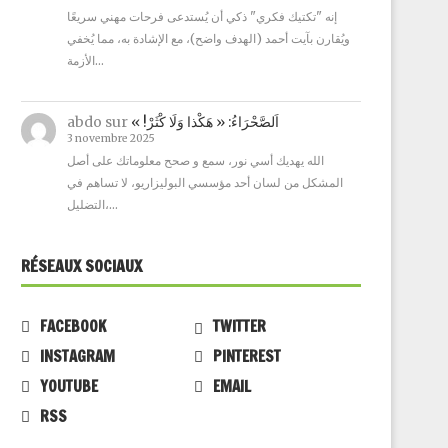
إنه "تكتيك فكري" ذكي أن يُستدعى فرحات مهني سريعًا
ويُقارن بآيت أحمد (الهدف واضح)، مع الإشادة به، مما يُخفي
الأزمة…
abdo
sur
« !اَلصَّحْرَاءُ: « هَكْذا وَلَا كْثَرْ
3 novembre 2025
الله يهديك أسي نور، سمع و صحح معلوماتك على أصل
المشكل من لسان أحد مؤسسي البوليزاريو، لا تساهم في
التضليل،…
RÉSEAUX SOCIAUX
FACEBOOK
TWITTER
INSTAGRAM
PINTEREST
YOUTUBE
EMAIL
RSS