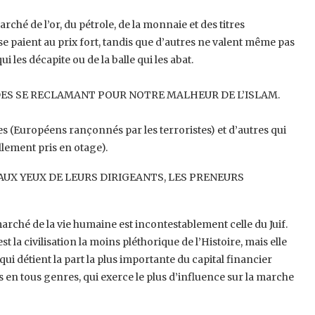
ché de l’or, du pétrole, de la ‎monnaie et des titres
se paient au prix ‎fort, tandis que d’autres ne valent même pas
i les décapite ou de la balle qui les abat.
ES SE RECLAMANT POUR NOTRE ‎MALHEUR DE L’ISLAM.
es (Européens rançonnés par les ‎terroristes) et d’autres qui
ment pris ‎en otage). ‎
AUX YEUX DE LEURS DIRIGEANTS, LES ‎PRENEURS
e marché de la vie humaine est ‎incontestablement celle du Juif.
st la ‎civilisation la moins pléthorique de l’Histoire, mais elle
e, qui détient la part la plus importante du capital financier
 en tous genres, qui exerce le plus d’influence sur la ‎marche