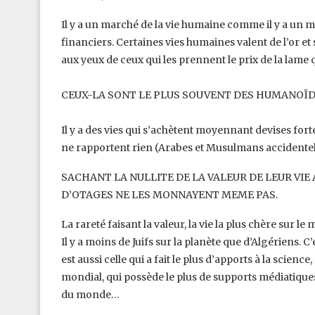
Il y a un marché de la vie humaine comme il y a un mar
financiers. Certaines vies humaines valent de l’or et 
aux yeux de ceux qui les prennent le prix de la ‎lame qu
CEUX-LA SONT LE PLUS SOUVENT DES HUMANOÏD
Il y a des vies qui s’achètent moyennant devises fort
ne rapportent rien (Arabes et Musulmans accidentelle
SACHANT LA NULLITE DE LA VALEUR DE LEUR VIE 
D’OTAGES NE LES MONNAYENT MEME PAS.‎
La rareté faisant la valeur, la vie la plus chère sur l
Il y a moins de Juifs sur la planète que d’Algériens. C’e
est aussi celle qui a fait le plus ‎d’apports à la scienc
mondial, qui ‎possède le plus de supports médiatiques
du monde… ‎