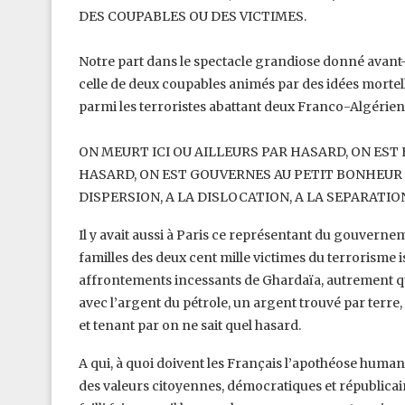
DES COUPABLES OU DES VICTIMES.
Notre part dans le spectacle grandiose donné avant-
celle de deux coupables animés par des idées mortell
parmi les terroristes abattant deux Franco-‎Algériens
ON MEURT ICI OU AILLEURS PAR HASARD, ON EST 
HASARD, ON EST GOUVERNES AU PETIT BONHEUR
DISPERSION, A LA DISLOCATION, A LA ‎SEPARATION,
Il y avait aussi à Paris ce représentant du gouvern
familles des deux cent mille victimes du terrorisme is
affrontements incessants de Ghardaïa, autrement ‎qu
avec l’argent du pétrole, un ‎argent trouvé par terre
et tenant ‎par on ne sait quel hasard.‎
A qui, à quoi doivent les Français l’apothéose humanis
des valeurs citoyennes, démocratiques et républicaines 