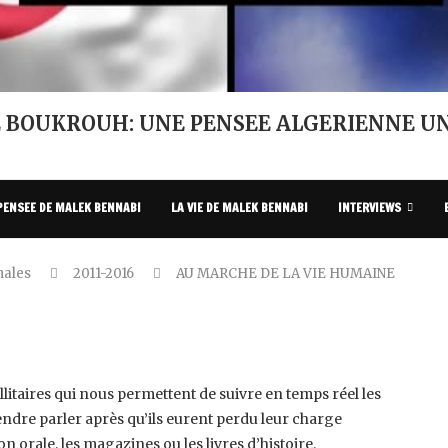
 BOUKROUH: UNE PENSEE ALGERIENNE UN
PENSEE DE MALEK BENNABI
LA VIE DE MALEK BENNABI
INTERVIEWS
nales
2011-2016
AU MARCHE DE LA VIE HUMAINE
litaires qui nous permettent de suivre ‎en temps réel les
dre parler après ‎qu’ils eurent perdu leur charge
 ‎orale, les magazines ou les livres d’histoire. ‎