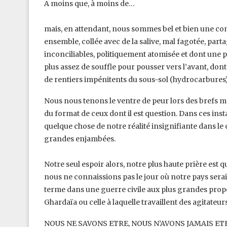
A moins que, à moins de…
mais, en attendant, nous sommes bel et bien une co
ensemble, collée avec de la salive, mal fagotée, part
inconciliables, politiquement atomisée et dont une pa
plus assez de souffle pour pousser ‎vers l’avant, don
de rentiers ‎impénitents du sous-sol (hydrocarbures) et
Nous nous tenons le ventre de peur lors des brefs 
du format de ceux dont il est question. Dans ces insta
quelque chose de notre réalité insignifiante dans ‎l
grandes enjambées.
Notre seul espoir alors, notre plus haute prière est
nous ne connaissions pas le jour où notre pays sera
terme dans une guerre civile aux plus grandes proport
Ghardaïa ou celle à laquelle travaillent des ‎agitateurs
NOUS NE SAVONS ETRE, NOUS N’AVONS JAMAIS ETE