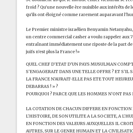
froid ? Qu’une nouvelle ère nuisible aux intérêts de le
qu’ils ont éloigné comme rarement auparavant ‎l’hum
Le Premier ministre israélien Benyamin Netanyahu, réa
un centre commercial casher a voulu rappeler aux 700.
entraînant immédiatement une riposte de la ‎part de
juifs n’est plus la ‎France !» ‎
QUEL CHEF D’ETAT D’UN PAYS MUSULMAN COMP
S’ENGAGERAIT DANS UNE TELLE OFFRE ? ET S’IL S
LA FRANCE N’AURAIT-ELLE PAS ETE TOUT ‎HEUREU
DEBARRAS ! » ? ‎
POURQUOI ? PARCE QUE LES HOMMES N’ONT PAS L
LA COTATION DE CHACUN DIFFERE EN FONCTION
L’HISTOIRE, DE SON UTILITE A LA SOCIETE, A L’
EN FONCTION DES VALEURS AUXQUELLES IL ‎CROI
AUTRES, SUR LE GENRE HUMAIN ‎ET LA CIVILISATIO