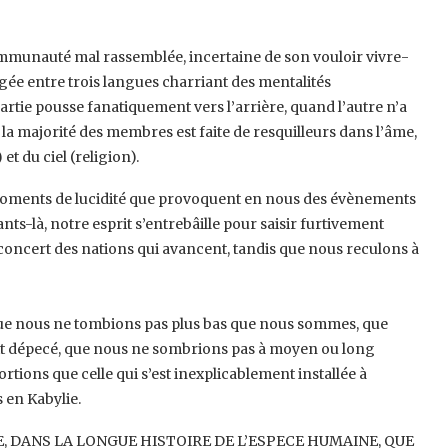
mmunauté mal rassemblée, incertaine ‎de son vouloir vivre-
agée entre trois ‎langues charriant des mentalités
rtie ‎pousse fanatiquement vers l’arrière, quand l’autre n’a
t la majorité des membres est faite de resquilleurs dans l’âme,
 du ciel (religion). ‎
moments de lucidité que provoquent en ‎nous des évènements
nts-là, notre ‎esprit s’entrebâille pour saisir furtivement
e concert des nations qui avancent, tandis que nous reculons à
 que nous ne tombions pas plus bas que ‎nous sommes, que
it dépecé, que nous ne ‎sombrions pas à moyen ou long
ions ‎que celle qui s’est inexplicablement installée à
 en Kabylie. ‎
, DANS LA LONGUE HISTOIRE DE ‎L’ESPECE HUMAINE, QUE