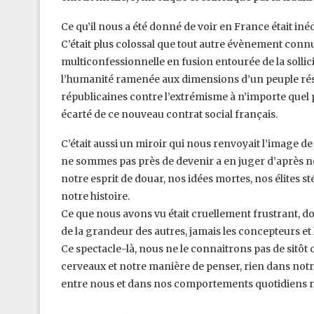
Ce qu’il nous a été donné de voir en France était inédi
C’était plus colossal que tout autre évènement connu 
multiconfessionnelle en fusion ‎entourée de la solli
l’humanité ‎ramenée aux dimensions d’un peuple réso
républicaines contre l’extrémisme à n’importe quel pri
écarté de ce nouveau contrat social français.‎
C’était aussi un miroir qui nous renvoyait l’image d
ne sommes pas près de devenir a en juger d’après not
notre esprit de douar, nos idées mortes, nos ‎élites st
notre histoire. ‎
Ce que nous avons vu était cruellement frustrant, d
de la grandeur des autres, jamais les concepteurs et le
Ce spectacle-là, nous ne le connaitrons pas de sitôt c
cerveaux et notre manière de penser, rien dans notre 
entre nous et dans nos comportements quotidiens ‎n