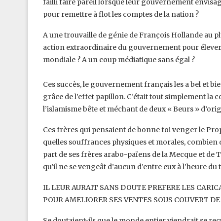
failli faire pareil lorsque leur gouvernement ‎envisa
pour remettre à flot les ‎comptes de la nation ? ‎
A une trouvaille de génie de François Hollande au 
action extraordinaire du gouvernement pour élever l
mondiale ? A un coup médiatique sans égal ?
Ces succès, le gouvernement français les a bel et bie
grâce de l’effet papillon. C’était tout simplement la
l’islamisme bête et méchant de deux « Beurs » ‎d’orig
Ces frères qui pensaient de bonne foi venger le Proph
quelles souffrances physiques et morales, combien d
part de ses frères arabo-païens de la Mecque et ‎de Ta
qu’il ne se vengeât d’aucun ‎d’entre eux à l’heure du 
IL LEUR AURAIT SANS DOUTE PREFERE LES CARI
POUR AMELIORER SES VENTES SOUS COUVERT DE LI
Se doutaient-ils que le monde entier viendrait se recu