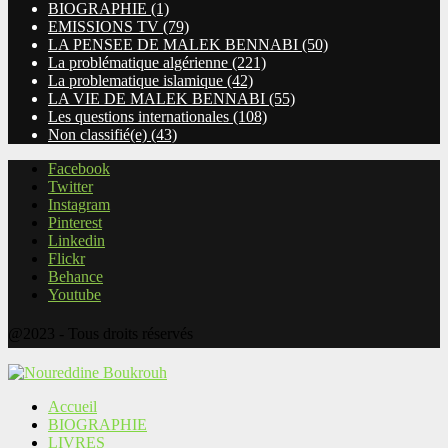
BIOGRAPHIE
(1)
EMISSIONS TV
(79)
LA PENSEE DE MALEK BENNABI
(50)
La problématique algérienne
(221)
La problematique islamique
(42)
LA VIE DE MALEK BENNABI
(55)
Les questions internationales
(108)
Non classifié(e)
(43)
Facebook
Twitter
Instagram
Pinterest
Linkedin
Flickr
Behance
Youtube
@2023 - Tous droits réservés
Accueil
BIOGRAPHIE
LIVRES