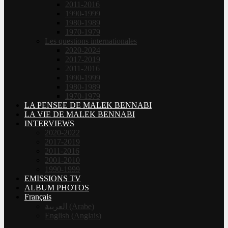
2011-2016
1990-1999
1980-1989
1970-1979
Les questions internationales
2020-2024
2017-2019
2011-2016
1990-1999
1980-1989
1970-1979
LA PENSEE DE MALEK BENNABI
LA VIE DE MALEK BENNABI
INTERVIEWS
2020-2022
2017-2019
2011-2016
2001-2010
1990-1999
EMISSIONS TV
ALBUM PHOTOS
Français
العربية
(
Arabe
)
English
(
Anglais
)