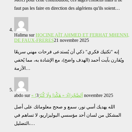
faut pas les faire en direction des algériens qu'ils soient…
Halima
sur
HOCINE AÏT AHMED ET FERHAT MHENNI,
DE FAUX-FRERES
21 novembre 2025
إنه "تكتيك فكري" ذكي أن يُستدعى فرحات مهني سريعًا
ويُقارن بآيت أحمد (الهدف واضح)، مع الإشادة به، مما يُخفي
الأزمة…
abdo
sur
« !اَلصَّحْرَاءُ: « هَكْذا وَلَا كْثَرْ
3 novembre 2025
الله يهديك أسي نور، سمع و صحح معلوماتك على أصل
المشكل من لسان أحد مؤسسي البوليزاريو، لا تساهم في
التضليل،…