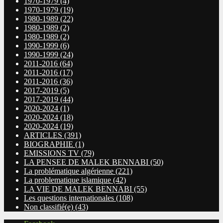
1970-1979
(4)
1970-1979
(19)
1980-1989
(22)
1980-1989
(2)
1980-1989
(2)
1990-1999
(6)
1990-1999
(24)
2011-2016
(64)
2011-2016
(17)
2011-2016
(36)
2017-2019
(5)
2017-2019
(44)
2020-2024
(1)
2020-2024
(18)
2020-2024
(19)
ARTICLES
(391)
BIOGRAPHIE
(1)
EMISSIONS TV
(79)
LA PENSEE DE MALEK BENNABI
(50)
La problématique algérienne
(221)
La problematique islamique
(42)
LA VIE DE MALEK BENNABI
(55)
Les questions internationales
(108)
Non classifié(e)
(43)