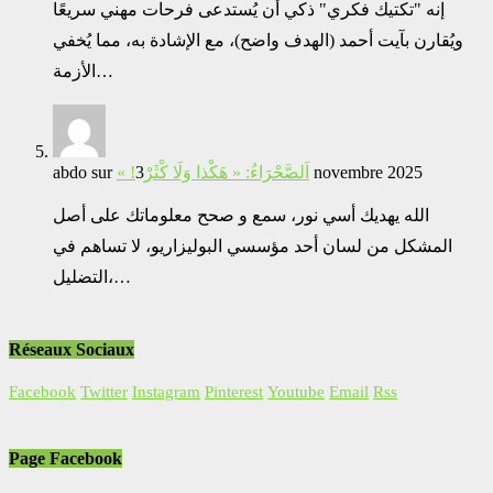
إنه "تكتيك فكري" ذكي أن يُستدعى فرحات مهني سريعًا
ويُقارن بآيت أحمد (الهدف واضح)، مع الإشادة به، مما يُخفي
الأزمة…
abdo
sur
« !اَلصَّحْرَاءُ: « هَكْذا وَلَا كْثَرْ
3 novembre 2025
الله يهديك أسي نور، سمع و صحح معلوماتك على أصل
المشكل من لسان أحد مؤسسي البوليزاريو، لا تساهم في
التضليل،…
Réseaux Sociaux
Facebook
Twitter
Instagram
Pinterest
Youtube
Email
Rss
Page Facebook