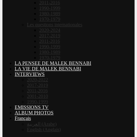
2011-2016
1990-1999
1980-1989
1970-1979
Les questions internationales
2020-2024
2017-2019
2011-2016
1990-1999
1980-1989
1970-1979
LA PENSEE DE MALEK BENNABI
LA VIE DE MALEK BENNABI
INTERVIEWS
2020-2022
2017-2019
2011-2016
2001-2010
1990-1999
EMISSIONS TV
ALBUM PHOTOS
Français
العربية
(
Arabe
)
English
(
Anglais
)