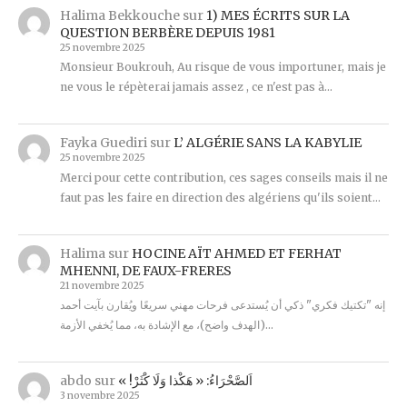
Halima Bekkouche
sur
1) MES ÉCRITS SUR LA
QUESTION BERBÈRE DEPUIS 1981
25 novembre 2025
Monsieur Boukrouh, Au risque de vous importuner, mais je
ne vous le répèterai jamais assez , ce n'est pas à…
Fayka Guediri
sur
L’ ALGÉRIE SANS LA KABYLIE
25 novembre 2025
Merci pour cette contribution, ces sages conseils mais il ne
faut pas les faire en direction des algériens qu'ils soient…
Halima
sur
HOCINE AÏT AHMED ET FERHAT
MHENNI, DE FAUX-FRERES
21 novembre 2025
إنه "تكتيك فكري" ذكي أن يُستدعى فرحات مهني سريعًا ويُقارن بآيت أحمد
(الهدف واضح)، مع الإشادة به، مما يُخفي الأزمة…
abdo
sur
« !اَلصَّحْرَاءُ: « هَكْذا وَلَا كْثَرْ
3 novembre 2025