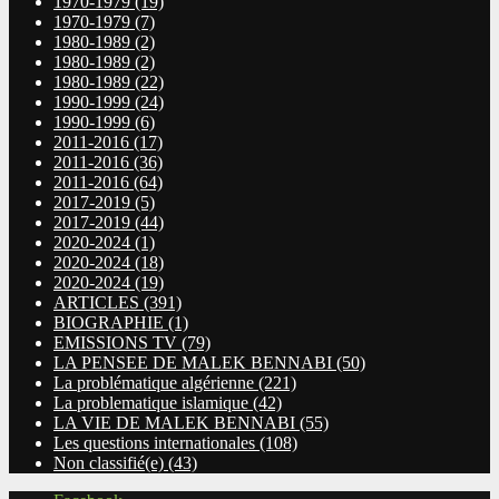
1970-1979
(19)
1970-1979
(7)
1980-1989
(2)
1980-1989
(2)
1980-1989
(22)
1990-1999
(24)
1990-1999
(6)
2011-2016
(17)
2011-2016
(36)
2011-2016
(64)
2017-2019
(5)
2017-2019
(44)
2020-2024
(1)
2020-2024
(18)
2020-2024
(19)
ARTICLES
(391)
BIOGRAPHIE
(1)
EMISSIONS TV
(79)
LA PENSEE DE MALEK BENNABI
(50)
La problématique algérienne
(221)
La problematique islamique
(42)
LA VIE DE MALEK BENNABI
(55)
Les questions internationales
(108)
Non classifié(e)
(43)