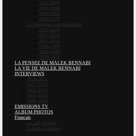
2011-2016
1990-1999
1980-1989
1970-1979
Les questions internationales
2020-2024
2017-2019
2011-2016
1990-1999
1980-1989
1970-1979
LA PENSEE DE MALEK BENNABI
LA VIE DE MALEK BENNABI
INTERVIEWS
2020-2022
2017-2019
2011-2016
2001-2010
1990-1999
EMISSIONS TV
ALBUM PHOTOS
Français
العربية
(
Arabe
)
English
(
Anglais
)