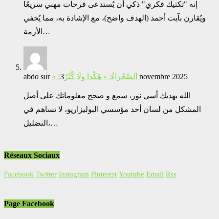
إنه "تكتيك فكري" ذكي أن يُستدعى فرحات مهني سريعًا
ويُقارن بآيت أحمد (الهدف واضح)، مع الإشادة به، مما يُخفي
الأزمة…
abdo
sur
« !اَلصَّحْرَاءُ: « هَكْذا وَلَا كْثَرْ
3 novembre 2025
الله يهديك أسي نور، سمع و صحح معلوماتك على أصل
المشكل من لسان أحد مؤسسي البوليزاريو، لا تساهم في
التضليل،…
Réseaux Sociaux
Facebook
Twitter
Instagram
Pinterest
Youtube
Email
Rss
Page Facebook