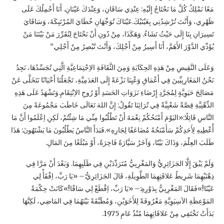
مَعًا نَمْلِكُ كُلَّ مَا نَحْتَاجُ إِلَيْهِ: عِنْدِي سَاقَانِ، وَعِنْدَكَ عَيْنَانِ. أَنَا أَحْمِلُكَ عَلَى
ظَهْرِي، وَأَنْتَ تُرْشِدُنِي بِعَيْنَيْكَ.عَيْنَاكَ تُوَجِّهَانِ خُطَايَ المُرْتَبِكَةَ، وَسَاقَايَ
تَسِيرَانِ بِنَا إِلَى حَيْثُ تَشَاءُ. وَهَكَذَا، مِنْ دُونِ أَنْ نَحْتَاجَ لِنُقَرِّرَ مَنْ بَيْنَنَا مَنْ
يُؤَدِّي الدَّوْرَ الأَهَمَّ، أَنَا أَسِيرُ مِنْ أَجْلِكَ، وَأَنْتَ تُبْصِرُ مِنْ أَجْلِي.”
وَعَلَى النَّقِيضِ مِنْ هَذِهِ الحِكَايَةِ وَمِنَ الثَّقَافَةِ الاِجْتِمَاعِيَّةِ الَّتِي تُجَسِّدُهَا، نَجِدُ
نَحْنُ المَغَارِبِيِّينَ فِي أَعْمَاقِ وَعْيِنَا نَزْعَةً إِلَى العَدَمِيَّةِ، تَجْعَلُنَا أَحْيَانًا نَتَخَلَّى عَنْ
مَصَالِحَ حَيَوِيَّةٍ لِمُجَرَّدِ إِرْضَاءِ نَزَوَاتِ الحَسَدِ أَوْ رُوحِ الاِنْتِقَامِ.وَتَشْهَدُ عَلَى هَذِهِ
الذِّهْنِيَّةِ قِصَّةٌ شَعْبِيَّةٌ فِي تُرَاثِنَا تَقُولُ: إِنَّ اللهَ تَعَالَى خَاطَبَ مَجْمُوعَةً مِنَ
النَّاسِ قَائِلًا:«اليَوْمَ أَمْنَحُكُمْ نِعْمَةَ أَنْ تَطْلُبُوا مِنِّي مَا شِئْتُمْ، لَكِنِ اِعْلَمُوا أَنَّ مَا
أُعْطِيهِ لِأَحَدِكُمْ سَأَمْنَحُهُ مُضَاعَفًا لِجَارِهِ».فَبَدَأَ النَّاسُ يَطْلُبُونَ مَا يَشْتَهُونَ: هَذَا
طَلَبَ العِلْمَ، وَذَاكَ بَيْتًا، وَآخَرُ سَيَّارَةً فَاخِرَةً، أَوْ مَبْلَغًا مِنَ المَالِ.
وَلَمْ يَبْقَ إِلَّا الجَزَائِرِيُّ وَالمَغْرِبِيُّ مُتَرَدِّدَيْنِ فِي طَلَبِهِمَا. وَبَعْدَ أَنْ مَرَّا فِي
ذِهْنَيْهِمَا شَرِيطُ عَلاقَتِهِمَا الطَّوِيلَةِ، قَالَ الجَزَائِرِيُّ:– «يَا رَبِّ، اِفْقَأْ لِي
عَيْنًا!»فَقَالَ المَغْرِبِيُّ بِدَوْرِهِ:– «يَا رَبِّ، اِقْطَعْ لِي سَاقًا!»كَانَتْ حِكْمَةُ
المَوْعِظَةِ الآسِيَوِيَّةِ مَعْرُوفَةً لِلأَخَوَيْنِ، وَمُطَبَّقَةً بَيْنَهُمَا فِي المَاضِي، لَكِنَّهَا
بَدَأَتْ تَخْتَفِي مِنْ عَلاقَاتِهِمَا مُنْذُ عَامِ 1975.