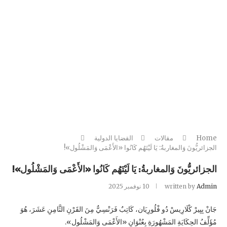
Home
مقالات
القضايا الدولية
الجزائريُّونَ وَالمغاربةُ: يَا لَيْتَهُم كَانُوا «الأَعْمَى وَالمَشْلُول»!
الجزائريُّونَ وَالمغاربةُ: يَا لَيْتَهُم كَانُوا «الأَعْمَى وَالمَشْلُول»!
Admin
written by
10 نوفمبر 2025
جَانْ بِيِيرْ كْلَارِيسْ دُو فْلُورِيَان، كَاتِبٌ فَرَنْسِيٌّ مِنَ القَرْنِ الثَّامِنِ عَشَرَ، هُوَ
مُؤَلِّفُ الحِكَايَةِ المَشْهُورَةِ بِعُنْوَانِ «الأَعْمَى وَالمَشْلُول».