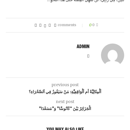
0
0 comments
ADMIN
previous post
اَلْمِثَالِيَّةُ أم اَلْوَاقِعِيَّةِ: مَنْ سَيَفُوزُ فِي اَلصَّحْرَاءِ؟
next post
الْجَزَائِرُ بَيْنَ “كَانُوسَّا” وَ”مَسَعْدَا”
YOU MAY ALSO LIKE