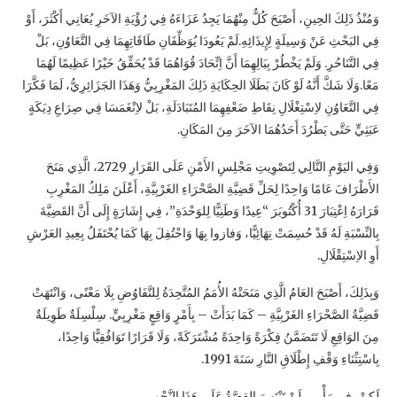
وَمُنْذُ ذَلِكَ الحِينِ، أَصْبَحَ كُلٌّ مِنْهُمَا يَجِدُ عَزَاءَهُ فِي رُؤْيَةِ الآخَرِ يُعَانِي أَكْثَرَ، أَوْ
فِي البَحْثِ عَنْ وَسِيلَةٍ لِإِيذَائِهِ.لَمْ يَعُودَا يُوَظِّفَانِ طَاقَاتِهِمَا فِي التَّعَاوُنِ، بَلْ
فِي التَّنَاحُرِ. وَلَمْ يَخْطُرْ بِبَالِهِمَا أَنَّ اِتِّحَادَ قُوَاهُمَا قَدْ يُحَقِّقُ خَيْرًا عَظِيمًا لَهُمَا
مَعًا.وَلَا شَكَّ أَنَّهُ لَوْ كَانَ بَطَلَا الحِكَايَةِ ذَلِكَ المَغْرِبِيُّ وَهَذَا الجَزَائِرِيُّ، لَمَا فَكَّرَا
فِي التَّعَاوُنِ لاِسْتِغْلَالِ نِقَاطِ ضَعْفِهِمَا المُتَبَادَلَةِ، بَلْ لاِنْغَمَسَا فِي صِرَاعِ دِيَكَةٍ
عَبَثِيٍّ حَتَّى يَطْرُدَ أَحَدُهُمَا الآخَرَ مِنَ المَكَانِ.
وَفِي اليَوْمِ التَّالِي لِتَصْوِيتِ مَجْلِسِ الأَمْنِ عَلَى القَرَارِ 2729، الَّذِي مَنَحَ
الأَطْرَافَ عَامًا وَاحِدًا لِحَلِّ قَضِيَّةِ الصَّحْرَاءِ الغَرْبِيَّةِ، أَعْلَنَ مَلِكُ المَغْرِبِ
قَرَارَهُ اِعْتِبَارَ 31 أُكْتُوبَرَ “عِيدًا وَطَنِيًّا لِلوَحْدَةِ”، فِي إِشَارَةٍ إِلَى أَنَّ القَضِيَّةَ
بِالنِّسْبَةِ لَهُ قَدْ حُسِمَتْ نِهَائِيًّا، وَفازوا بِهَا وَاحْتُفِلَ بِهَا كَمَا يُحْتَفَلُ بِعِيدِ العَرْشِ
أَوِ الاِسْتِقْلَالِ.
وَبِذَلِكَ، أَصْبَحَ العَامُ الَّذِي مَنَحَتْهُ الأُمَمُ المُتَّحِدَةُ لِلتَّفَاوُضِ بِلَا مَعْنًى، وَانْتَهَتْ
قَضِيَّةُ الصَّحْرَاءِ الغَرْبِيَّةِ – كَمَا بَدَأَتْ – بِأَمْرٍ وَاقِعٍ مَغْرِبِيٍّ. سِلْسِلَةٌ طَوِيلَةٌ
مِنَ الوَاقِعِ لَا تَتَضَمَّنُ فِكْرَةً وَاحِدَةً مُشْتَرَكَةً، وَلَا قَرَارًا تَوَافُقِيًّا وَاحِدًا،
بِاسْتِثْنَاءِ وَقْفِ إِطْلَاقِ النَّارِ سَنَةَ 1991.
لَكِنْ، فِي رَأْيِي، لَنْ تَنْتَهِيَ القِصَّةُ عَلَى هَذَا النَّحْوِ…