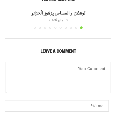
بُومَدْيَنَ و المساس بِرُمُوزِ الْجَزَائِرِ
18 مايو 2026
LEAVE A COMMENT