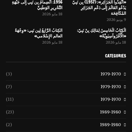
«أَنْقِذُوا الجَزَائِر»: (1957) بِن نَبِيّ
1956: انْضِمامُ بِن نَبِي إِلى جَبْهَةِ
يَدْعُو العَالَمَ إِلَى دَعْمِ الجَزَائِرِ
التَّحْرِيرِ الوَطَنِيِّ
المُكَافِحَة
18 مايو 2026
9 يونيو 2026
الْكِتَابُ الْخَامِسُ لِمَالِكِ بِنْ نَبِيّ:
الكِتابُ الرَّابِعُ لِبِن نَبِي: «وِجْهَةُ
«الْأَفْرُوآسِيَوِيَّةُ»
العالم الإِسْلامي»
18 مايو 2026
18 مايو 2026
CATEGORIES
(3)
1979-1970
(7)
1979-1970
(11)
1979-1970
(23)
1989-1980
(2)
1989-1980