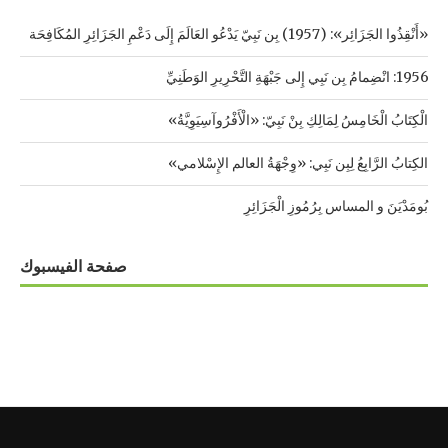
«أَنْقِذُوا الجَزَائِر»: (1957) بِن نَبِيّ يَدْعُو العَالَمَ إِلَى دَعْمِ الجَزَائِرِ المُكَافِحَة
1956: انْضِمامُ بِن نَبِي إِلى جَبْهَةِ التَّحْرِيرِ الوَطَنِيِّ
الْكِتَابُ الْخَامِسُ لِمَالِكِ بِنْ نَبِيّ: «الْأَفْرُوآسِيَوِيَّةُ»
الكِتابُ الرَّابِعُ لِبِن نَبِي: «وِجْهَةُ العالم الإِسْلامي»
بُومَدْيَنَ و المساس بِرُمُوزِ الْجَزَائِرِ
صفحة الفيسبوك