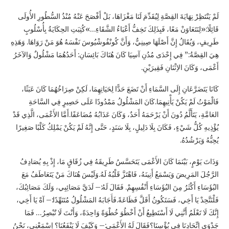
لَمْ يَنْتَظِرْ نِهَايَةَ القِصَّةِ لِيُقَدِّمَ لَنَا مَغْزَاهَا، بَلْ أَفْصَحَ عَنْهُ مُنْذُ السُّطُورِ الأُولَى
قَائِلًا:«لِنَتَعَاوَنْ مَعًا، فَبِذَلِكَ تَخِفُّ أَعْبَاءُ الشَّقَاءِ…»كُتِبَتِ الحِكَايَةُ بِأُسْلُوبٍ
طَرِيفٍ، وَيُقَالُ إِنَّ أَصْلَهَا صِينِيٌّ، وَأَنَّ كُونْفُوشْيُوسَ نَفْسَهُ هُوَ مَنْ رَوَاهَا. وَهَذِهِ
هِيَ القِصَّةُ:” فِي إِحْدَى مُدُنِ آسِيَا كَانَ هُنَاكَ بَائِسَانِ: أَحَدُهُمَا مَشْلُولٌ وَالآخَرُ
أَعْمَى، وَكَانَ الاِثْنَانِ فَقِيرَيْنِ.
كَانَا يَتَضَرَّعَانِ إِلَى السَّمَاءِ أَنْ تَضَعَ حَدًّا لِحَيَاتِهِمَا، لَكِنْ صِرَاخُهُمَا كَانَ عَبَثًا،
فَالْمَوْتُ لَمْ يَكُنْ يَأْتِيهِمَا.كَانَ المَشْلُولُ مَمْدُودًا عَلَى حَصِيرٍ فِي السَّاحَةِ
العَامَّةِ، يَتَأَلَّمُ دُونَ أَنْ يَرْحَمَهُ أَحَدٌ، وَكَانَ عَذَابُهُ مُضَاعَفًا.أَمَّا الأَعْمَى، الَّذِي قَدْ
يُؤْذِيهِ كُلُّ شَيْءٍ، فَكَانَ بِلَا دَلِيلٍ، بِلَا سَنَدٍ، حَتَّى إِنَّهُ لَمْ يَكُنْ يَمْلِكُ كَلْبًا صَغِيرًا
يُحِبُّهُ وَيَرْشُدُهُ.
وَذَاتَ يَوْمٍ، بَيْنَمَا كَانَ الأَعْمَى يَتَحَسَّسُ طَرِيقَهُ فِي زُقَاقٍ مَا، إِذْ بِهِ يُصَادِفُ
الرَّجُلَ المَرِيضَ وَيَسْمَعُ أَنِينَهُ، فَاهْتَزَّ قَلْبُهُ لَهُ.وَلَيْسَ هُنَاكَ مَنْ يَتَعَاطَفُ مَعَ
البُؤَسَاءِ أَكْثَرُ مِنَ البُؤَسَاءِ أَنْفُسِهِمْ. فَقَالَ لَهُ:– لَدَيَّ مَصَائِبِي، وَلَكَ مَصَائِبُكَ،
فَلْنَتَّحِدْ يَا أَخِي، فَسَتَكُونُ أَقَلَّ فَظَاعَةً.فَأَجَابَهُ المَشْلُولُ مُتَنَهِّدًا:– آهْ يَا أَخِي،
إِنَّكَ لَا تَعْلَمُ أَنَّنِي لَا أَسْتَطِيعُ أَنْ أَخْطُوَ خُطْوَةً وَاحِدَةً، وَأَنْتَ لَا تُبْصِرُ… فَمَا
جَدْوَى اِتِّحَادِنَا فِي بُؤْسِنَا؟فَقَالَ لَهُ الأَعْمَى:– وَكَيْفَ لَا يَنْفَعُنَا؟ اِسْمَعْنِي، نَحْنُ