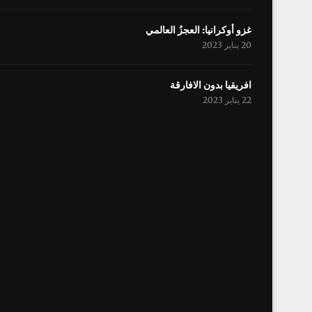
غزو أوكرانيا: العجزُ العالمي
20 يناير 2023
افریقيا بدون الافارقة
22 يناير 2023