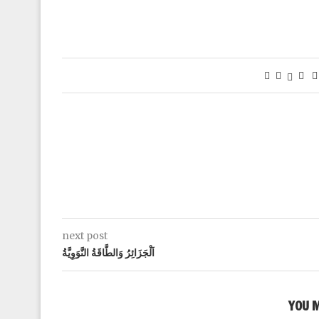
next post
اَلْجَزَائِرُ وَالطَّاقَةُ النَّوَوِيَّةُ
YOU M