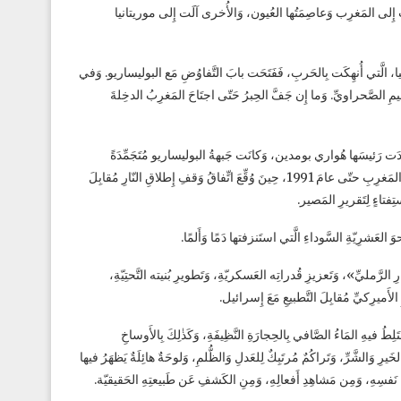
ت إِلى المَغرِب وَعاصِمَتُها العُيون، وَالأُخرى آلَت إِلى موريتانيا
لعَسكريّةُ الصَّحراويّةُ بَينَ عامَي 1975 وَ1979 ضِدَّ موريتانيا، الَّتي أُنهِكَت بِالحَربِ، فَفَتَحَت بابَ التَّفاوُضِ مَع البوليساريو. وَفي
يا عَن الإِقليمِ الصَّحراويِّ. وَما إِن جَفَّ الحِبرُ حَتّى اجتَاحَ المَغرِبُ الدخِلةَ
 قَد فَقَدَت رَئيسَها هُواري بومدين، وَكانَت جَبهةُ البوليساريو مُتَجَمِّدَةً
مَشلولَةً أَمامَ طائِراتِ «الميراج» الفَرنسيّةِ.استَمَرَّتِ المُقاوَمَةُ المُسَلَّحَةُ ضِدَّ المَغرِبِ حتّى عامَ 1991، حِينَ وُقِّعَ اتِّفاقُ وَقفِ إِطلاقِ النّارِ مُقابِلَ
ستِفتاءٍ لِتَقريرِ المَصير.
 العَشرِيّةِ السَّوداءِ الَّتي استَنزفتها دَمًا وَأَلمًا.
رِ الرَّمليِّ»، وَتَعزيزِ قُدراتِه العَسكريّةِ، وَتَطويرِ بُنيته التَّحتِيّةِ،
 الأَميرِكيِّ مُقابِلَ التَّطبيعِ مَعَ إِسرائيل.
ختَلِطُ فيهِ المَاءُ الصَّافي بِالحِجارَةِ النَّظِيفَةِ، وَكَذٰلِكَ بِالأَوساخِ
َيرِ وَالشَّرِّ، وَتَراكُمٌ مُرتَبِكٌ لِلعَدلِ وَالظُّلمِ، وَلوحَةٌ هائِلَةٌ يَظهَرُ فيها
مِن نَفسِهِ، وَمِن مَشاهِدِ أَفعالِهِ، وَمِنِ الكَشفِ عَن طَبيعتِهِ الحَقيقيّة.