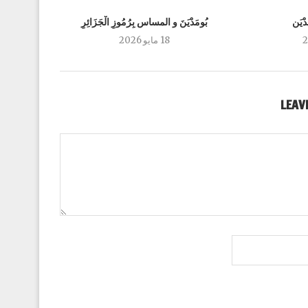
ْيَن
بُومَدْيَنَ و المساس بِرُمُوزِ الْجَزَائِرِ
18 مايو 2026
LEAV