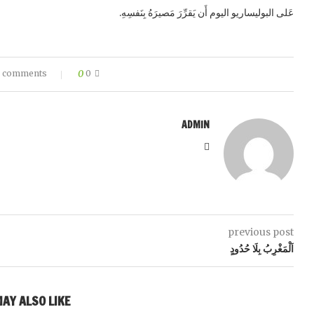
عَلى البوليساريو اليوم أَن يَقرِّرَ مَصيرَهُ بِنَفسِهِ.
0
0 comments
ADMIN
previous post
اَلْمَغْرِبُ بِلَا حُدُودٍ
AY ALSO LIKE