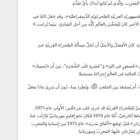
ِـ«الجمهوريّةِ العربيّةِ الصَّحراويّةِ الدِّيمقراطيّة»، وقَد جَعَلَ اللهُ في
أخير كانَ ليُضَحِّيَ بِالعالَمِ كُلِّه من أجل المَبادِئِ، بَينَما تْرامب لا
ِ، كانَ الأَفضَلُ والأَمثَلُ أَن تُحَلَّ مَسأَلَةُ الصَّحراءِ الغَربيّةِ عَبرَ
َينَ «عُصفورٍ في اليَدِ» وَ”عَشَرةٍ عَلَى الشَّجَرَة”، بَينَ أَن «يُمسِكَ»
وفُ الحالية في العالَمِ إِجرَاءَهُ مستحيلا.
 يُستَبعَدَ مِنَ المَلعَبِ كُلِّيًّا، وَيُطرَدَ مِنهُ، دُونَ أَن يَدرِيَ ماذا يَفعَلُ
وَمِمّا لَم يَنتَبِه إِلَيهِ كَثيرونَ، وَمِمّا طُمِسَ ذِكرُهُ مُنذُ زَمَنٍ طَويل، أَنَّ الغَزوَ المَغرِبيَّ لِلصَّحراءِ الغَربيّةِ قَد جَرى عَلى مَرحَلَتَين: الأُولى عامَ 1975،
وَالثّانية عامَ 1979. ففي عامِ 1975 كانَ الغَزوُ مُوجَّهًا نَحوَ الصَّحراءِ الغَربيّةِ بِمَعناها الحَرفيِّ، أَمّا عامَ 1979 فَكانَ نَحوَ إِقليمٍ موريتانيٍّ تَنَازَلَت عَنهُ
موريتانيا لِـ«الجمهوريّةِ العربيّةِ الصَّحراويّةِ الدِّيمقراطيّة» بِمُوجِبِ «اتِّفاقِ الجَزائر».قَبلَ تَوقيعِ «اتِّفاقِ مَدريد» عامَ 1975 بَينَ إِسبانيا وَالمَغرِب
َتَنازَعانِ عَلَيها: المَغرِبُ وَموريتانيا.