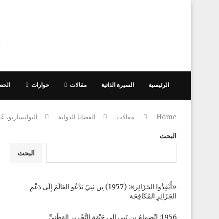
الرئيسية
السيرة الذاتية
مقالات
حوارات
الحص
Home
مقالات
القضايا الدولية
البوليساريو، عُم
البحث
البحث
«أَنْقِذُوا الجَزَائِر»: (1957) بِن نَبِيّ يَدْعُو العَالَمَ إِلَى دَعْمِ
الجَزَائِرِ المُكَافِحَة
1956: انْضِمامُ بِن نَبِي إِلى جَبْهَةِ التَّحْرِيرِ الوَطَنِيِّ