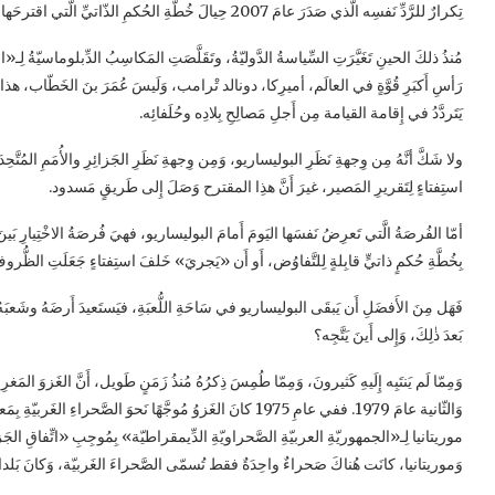
تِكرارٌ للرَّدِّ نَفسِه الَّذي صَدَرَ عامَ 2007 حِيالَ خُطَّةِ الحُكمِ الذّاتيِّ الَّتي اقترحَها المَغرِب، وَالَّذي لَم يُتَابَع آنذاكَ بِأَيِّ تَقدُّم.
مُنذُ ذلكَ الحينِ تَغَيَّرَتِ السِّياسةُ الدَّوليّةُ، وتَقَلَّصَتِ المَكاسِبُ الدِّبلوماسيّةُ ل
رَأسِ أَكبَرِ قُوَّةٍ في العالَم، أميرِكا، دونالد تْرامب، وَلَيسَ عُمَرَ بنَ الخَطّاب، هذا ال
يَتَردَّدُ في إِقامة القيامة مِن أَجلِ مَصالِحِ بِلادِه وحُلَفائِه.
ولا شَكَّ أنَّهُ مِن وِجهةِ نَظَرِ البوليساريو، وَمِن وِجهةِ نَظَرِ الجَزائِرِ والأُمَمِ المُتَّحِدَة
استِفتاءٍ لِتَقريرِ المَصير، غيرَ أَنَّ هذِا المقترح وَصَلَ إِلى طَريقٍ مَسدود.
أمّا الفُرصَةُ الَّتي تَعرِضُ نَفسَها اليَومَ أَمامَ البوليساريو، فهيَ فُرصَةُ الاخْتِيارِ ب
بِخُطَّةِ حُكمٍ ذاتيٍّ قابِلةٍ لِلتَّفاوُض، أَو أَن «يَجريَ» خَلفَ استِفتاءٍ جَعَلَتِ الظُّر
فَهَل مِنَ الأَفضَلِ أَن يَبقَى البوليساريو في سَاحَةِ اللُّعبَةِ، فيَستَعيدَ أَرضَهُ وشَعبَهُ، أَم
بَعدَ ذٰلِكَ، وَإِلى أَينَ يَتَّجِه؟
وَموريتانيا، كانَت هُناكَ صَحراءٌ واحِدَةٌ فقط تُسمّى الصَّحراءَ الغَربيّة، وَكانَ بَلدانِ ي