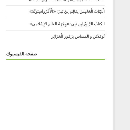
الْكِتَابُ الْخَامِسُ لِمَالِكِ بِنْ نَبِيّ: «الْأَفْرُوآسِيَوِيَّةُ»
الكِتابُ الرَّابِعُ لِبِن نَبِي: «وِجْهَةُ العالم الإِسْلامي»
بُومَدْيَنَ و المساس بِرُمُوزِ الْجَزَائِرِ
صفحة الفيسبوك