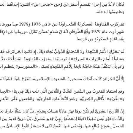
فَكانَ لا بُدَّ مِن إِجراءِ تَقسيمٍ أَسفَرَ عَن وُجودِ «صَحراءَين» اثنَتَين: إِحداهُما آلَ
وَعاصِمَتُها الدخلة.
تَمَركَزَتِ المُقاوَمَةُ ا
شَهرِ أوت عامَ 1979 وَقَّعَ الطَّرَفانِ اتِّفاقَ سَلامٍ تَضمَّنَ تَنَازُلَ موريتان
بِمُساعَدَةٍ عَسكريّةٍ مِن فَرنسا.
لَم تَتحَرَّكِ الأُمَمُ المُتَّحِدَةُ وَلا المُجتَمَعُ الدَّوليُّ تُجاهَ ذٰلِكَ، إِذ كانَتِ الجَزائرُ
وَعدٍ بِأَن تَتَكفَّلَ هَيئَةٌ خاصَّةٌ تابِعَةٌ لِلأُمَمِ المُتَّحِدَةِ تُسمّى «المينورسو» بِتَنظيمِ ا
إِلّا أَنَّ الجَزائرَ كانَت آنَذاكَ مَسحورةً بالشعوذة الإسلاموية، تَتَدَرَّجُ شَيئًا فَشَيئًا نَحوَ
وقدِ استَفادَ المَغرِبُ مِنِ السِّنينَ السِّتِّ وَالثَّلاثينَ الَّتي تَلَت ذٰلِكَ فِي بِنَاءِ «الجِدا
وَ«مَغْرَبَةِ» الأَقاليمِ الجَنوبِيّةِ، وَعَقدِ التَّحالُفاتِ الخارِجيّةِ، وَالحُصولِ عَلَى الدَّعمِ
إِنَّ التَّاريخَ البَشَرِيَّ لَم يَكُنْ يومًا نَهرًا هادِئًا يَنسابُ بِسَلامٍ، بَلْ كانَ سَيْلًا جارفًا يَ
وَالدِّماءِ.فَهُوَ لَيسَ تَنفِيذًا دَقيقًا لِمَخطَّطٍ إِلٰهِيٍّ جَديدٍ مُشرِق، بَلْ مَزيجٌ قَديمٌ مِنَ الخ
الجَميلُ بِصُورَةٍ مُبالَغٍ فيها، وَيُخفَى فيها القَبيحُ لِكَي لا يَشمَئِزَّ النَّوعُ الإِنسانيُّ 