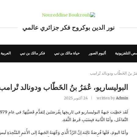
نور الدين بوكروح فكر جزائري عالمي
ص التلفزيونية
ألبوم الصور
حياة مالك بن نبي
فكر مالك بن نبي
العربية
َرُ بنُ الخَطّاب ودونالد تْرامب
البوليساريو، عُمَرُ بنُ الخَطّاب ودونالد تْرامب
Admin
written by
24 أكتوبر 2025
التَّفاعُل، وأمّا الثَّانية فبِسَبَبِ فَرطِ الثِّقةِ.
وأمّا اليومَ، فَلَها فُرصَةٌ ثالِثة.إنَّ الرَّدَّ الَّذي وَجَّهَتهُ الجَبهةُ إلى الأُمَمِ المُتَّح