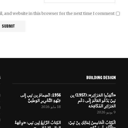
, and website in this browser for the next time I comment.
S
BUILDING DESIGN
«أَنْقِذُوا الجَزَائِر»: (1957) بِن
1956: انْضِمامُ بِن نَبِي إِلى
نَبِيّ يَدْعُو العَالَمَ إِلَى دَعْمِ
جَبْهَةِ التَّحْرِيرِ الوَطَنِيِّ
الجَزَائِرِ المُكَافِحَة
18 مايو 2026
9 يونيو 2026
الْكِتَابُ الْخَامِسُ لِمَالِكِ بِنْ نَبِيّ:
الكِتابُ الرَّابِعُ لِبِن نَبِي: «وِجْهَةُ