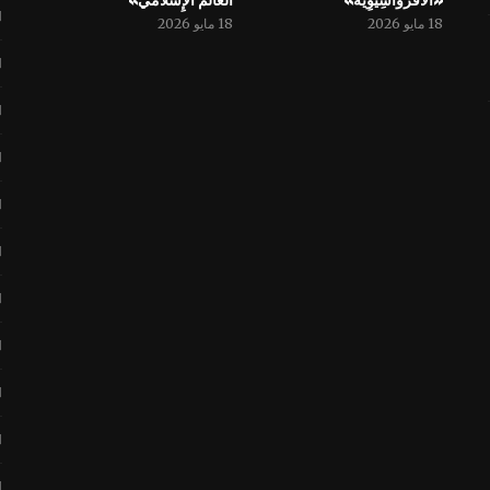
«الْأَفْرُوآسِيَوِيَّةُ»
العالم الإِسْلامي»
18 مايو 2026
18 مايو 2026