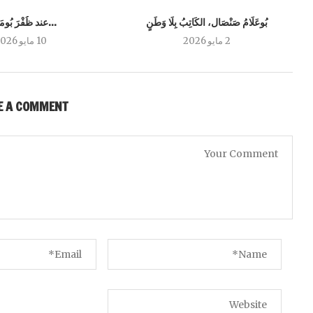
بُوعَلَامُ صَنْصَال، الكَاتِبُ بِلَا وَطَنٍ
…عند ظُفْرَ بُومَد
2 مايو 2026
10 مايو 2026
E A COMMENT