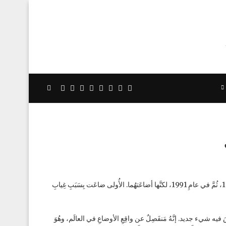
لَقَد حَظِيَت جَبهةُ البوليساريو في تَاريخِها بِفُرصَتَين لِتَقدُّمِ قَضيَّتِها: في عامِ 1979، ثُمَّ في عامِ 1991، لكنَّها أضاعَتهُما. الأُولى ضاعَت بِسَبَبِ غِيابِ
ِدَةِ لَيسَ فيه شيء جديد. إنَّهُ مَنفَصِلٌ عن واقِعِ الأوضاعِ في العالَم، وهُوَ