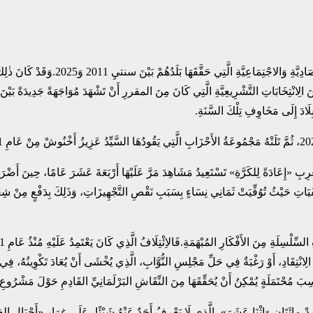
يُدِينُ المَغَارِبَةُ لِـ«الرَّبِيعِ العَرَبِيِّ
 مِنَ الِانْتِخَابَاتِ التَّشْرِيعِيَّةِ الَّتِي كَانَ مِنَ المقررِ أَنْ تَشْهَدَ مُوَاجَهَةً جَدِيدَةً بَ
بِ «إِعَادَةً لِلكَرَّةِ» تَسْتَعِيدُ مَشَاهِدَ مَرَّ عَلَيْهَا أَرْبَعَةَ عَشَرَ عَامًا، حِينَ أَضْرَم
تِ حَيْثُ تُوُفِّيَتْ ثَمَانِي نِسَاءٍ بِسَبَبِ نَقْصِ التَّجْهِيزَاتِ، وَذَلِكَ بِدَفْعٍ مِنْ شِعَا
تِقَادِ، أَوْ رَغْبَةٌ فِي حَلِّ مَجْلِسِ النُّوَّابِ، الَّذِي يُخْشَى أَنْ يُعَادَ تَكْوِينُهُ، فِي حَال
َ مُحْتَمَلَةٍ يُمْكِنُ أَنْ يُحَقِّقَهَا مِنَ النِّقَاشِ البَرْلَمَانِيِّ القَادِمِ حَوْلَ مَشْرُوعِ مُ
-مِائَتَانِ وَاثْنَا عَشَرَ»، الَّذِي لَا يَعْرِفُ أَحَدٌ عَنْهُ شَيْئًا، عَلَى غِرَارِ «أَجْيَالِ ا