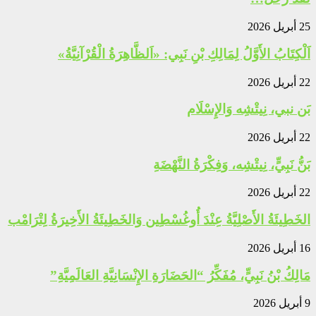
25 أبريل 2026
اَلْكِتَابُ الأَوَّلُ لِمَالِكِ بْنِ نَبِي: «اَلظَّاهِرَةُ الْقُرْآنِيَّةُ»
22 أبريل 2026
بَن نبي، نِيتْشِه وَالإِسْلَام
22 أبريل 2026
بَنُّ نَبِيٍّ، نِيتْشِه، وَفِكْرَةُ النَّهْضَةِ
22 أبريل 2026
الخَطِيئَةُ الأَصْلِيَّةُ عِنْدَ أُوغُسْطِين وَالخَطِيئَةُ الأَخِيرَةُ لِتْرَامْب
16 أبريل 2026
مَالِكُ بْنُ نَبِيٍّ، مُفَكِّرُ “الحَضَارَةِ الإِنْسَانِيَّةِ العَالَمِيَّةِ”
9 أبريل 2026