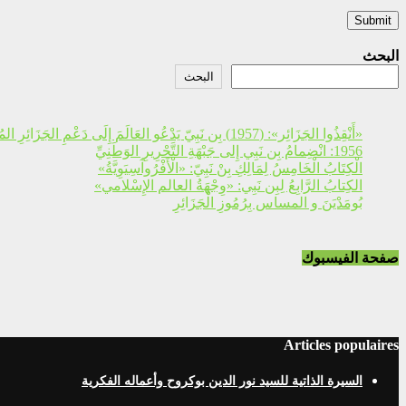
البحث
البحث
«أَنْقِذُوا الجَزَائِر»: (1957) بِن نَبِيّ يَدْعُو العَالَمَ إِلَى دَعْمِ الجَزَائِرِ المُكَافِحَة
1956: انْضِمامُ بِن نَبِي إِلى جَبْهَةِ التَّحْرِيرِ الوَطَنِيِّ
الْكِتَابُ الْخَامِسُ لِمَالِكِ بِنْ نَبِيّ: «الْأَفْرُوآسِيَوِيَّةُ»
الكِتابُ الرَّابِعُ لِبِن نَبِي: «وِجْهَةُ العالم الإِسْلامي»
بُومَدْيَنَ و المساس بِرُمُوزِ الْجَزَائِرِ
صفحة الفيسبوك
Articles populaires
السيرة الذاتية للسيد نور الدين بوكروح وأعماله الفكرية