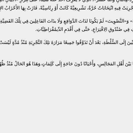
رِيَتْ فِيهِ انْتِخَابَاتٌ حُرَّةٌ، تَشْرِيعِيَّةً كَانَتْ أَوْ رِئَاسِيَّةً، فَازَتْ بِهَا الأَحْزَابُ الإِ
َقَظَةَ» وَ«التَّصْوِيتَ» لَمْ يَكُونَا لذَاتَ الدَّوَافِعِ وَلَا بذَاتَ الفَاعِلِينَ.فِي تِلْكَ القَضِيّ
ِي صُنْدُوقِ الِاقْتِرَاعِ، حَتَّى فِي أَقْدَمِ الدِّيمُقْرَاطِيَّاتِ.
نَ إِلَى السُّلْطَةِ، بَعْدَ أَنْ تَذَوَّقُوا جَمِيعًا مَرَارَةَ تلِكَ التَّجْرِبَةِ مُنْذُ مُدَّةٍ لَيْس
ا بَيْنَ أَهْلِ المَجَالِسِ، وَأَحْيَانًا دُونَ حَاجَةٍ إِلَى كَلِمَاتٍ.وَهَذَا هُوَ الحَالُ مُنْذُ ظُهُ