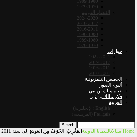
1989-1980
1979-1970
القضايا الدولية
2024-2020
2019-2017
2016-2011
1999-1990
1989-1980
1979-1970
حوارات
2022-2021
2019-2017
2016-2011
2010-2001
الحصص التلفزيونية
ألبوم الصور
حياة مالك بن نبي
فكر مالك بن نبي
العربية
English
(
الإنجليزية
)
Français
(
الفرنسية
)
Search
Home
مقالات
القضايا الدولية
المَغْرِبُ: الخَوْفُ مِنْ العَوْدَةِ إلى سنة 2011