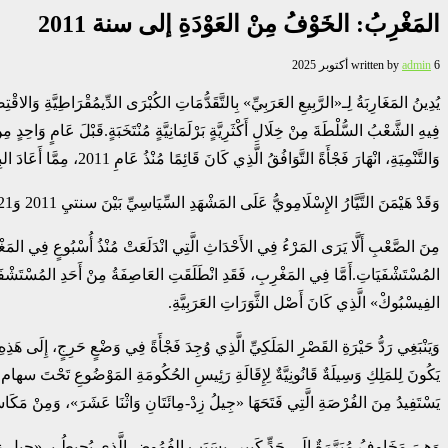
المَغْرِبُ: الخَوْفُ مِنْ العَوْدَةِ إلى سنة 2011
6 أكتوبر 2025
admin
written by
فِيهِ الشَّعْبُ السُّلْطَةَ مِنْ خِلَالِ أَكْثَرِيَّةٍ بَرْلَمَانِيَّةٍ مُنْتَخَبَةٍ.قَبْلَ عَامٍ وَاحِدٍ
وَالتَّنْمِيَةِ، انْهَارَ فَجْأَةً التَّوَافُقُ الَّذِي كَانَ قَائِمًا مُنْذُ عَامِ 2011، مِمَّا أَعَادَ البِلَادَ إِلَى مَخَاوِفِ تِلْكَ السَّنَةِ.
وَقَدْ هَيْمَنَ التَّيَّارُ الإِسْلَامِويُّ عَلَى المَشْهَدِ السِّيَاسِيِّ بَيْنَ سنتيِ 2011 وَ2021، ثُمَّ تَلَتْهُ مَجْمُوعَةُ الأَحْزَابِ الَّتِي يَقُودُهَا السَّيِّدُ عَزِيزُ أَخْنُوشْ مِنْ عَامِ 2021 إِلَى عَامِ 2026 (المفترض).
مِنَ الصَّعْبِ أَلَّا يَرَى المَرْءُ فِي الأَحْدَاثِ الَّتِي انْدَلَعَتْ مُنْذُ أُسْبُوعٍ فِي المَغْرِ
المُسْتَشْفَيَاتِ.أَمَّا فِي المَغْرِبِ، فَقَدِ انْطَلَقَتِ العَاصِفَةُ مِنْ أَحَدِ المُسْتَشْفَيَا
الفِيسْبُوكْ» الَّذِي كَانَ أَصْل الثَّوَرَاتِ العَرَبِيَّةِ.
يَكُونَ لِلمَلِكِ وَسِيلَةٌ قَانُونِيَّةٌ لِإِقَالَةِ رَئِيسِ الحُكُومَةِ المَوْضُوعِ تَحْتَ سهام الِانْ
يَسْتَفِيدُ مِنَ الفُرْصَةِ الَّتِي فَتَحَهَا «جِيلُ زِدْ-مِائَتَانِ وَاثْنَا عَشَرَ»، وَمِنْ مَكَاسِب
وَهِيَ مَخَاوِفُ مُبَرَّرَةٌ إِلَى حَدٍّ كَبِيرٍ، بِسَبَبِ الغُمُوضِ الَّذِي يُحِيطُ بِـ «جِيلِ زِدْ