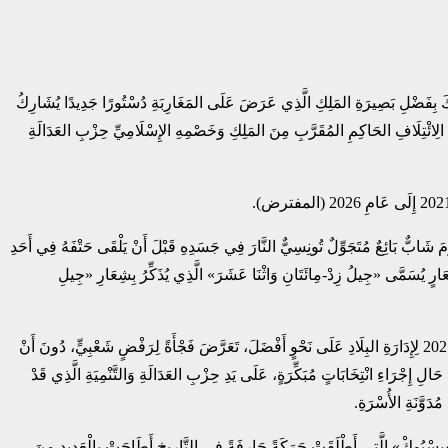
» بِالتَّقَدُّمَاتِ الكُبْرَى الدِّيمُقْرَاطِيَّةِ وَالاقْتِصَادِيَّةِ وَالاجْتِمَاعِيَّةِ الَّتِي حَقَّقَهَا بَلَدُهُمْ بَيْنَ سنتيِ 2011 وَ2025.وَقَدْ كَانَ ذٰلِكَ بِفَضْلِ بَصِيرَةِ المَلِكِ الَّذِي عَرَضَ عَلَى المَغَارِبَةِ دُسْتُورًا جَدِيدًا يُشَارِكُ
يْنَ الِائْتِلَافِ الحَاكِمِ المُقَرَّبِ مِنَ المَلِكِ وَخَصْمِهِ الإِسْلَامِيِّ حِزْبِ العَدَالَةِ
َ شَابٌّ بَائِعٌ مُتَجَوِّلٌ تُونِسِيٌّ النَّارَ فِي جَسَدِهِ قَبْلَ أَنْ يَلْقَى حَتْفَهُ فِي أَحَدِ
رٍ يُسَمَّى «جِيلُ زِدْ-مِائَتَانِ وَاثْنَا عَشَرَ» الَّذِي يُذَكِّرُ بِشِعَارِ «جِيلِ
وَيَنْبَغِي رَدُّ حَيْرَةِ القَصْرِ المَلَكِيِّ الَّذِي وُجِدَ فَجْأَةً فِي وَضْعٍ حَرِجٍ، إِلَى هَذِهِ السِّلْسِلَةِ مِنَ الأَفْكَارِ المُبْهَمَةِ.فَالاِئْتِلَافُ الَّذِي كَانَ يَعْتَمِدُ عَلَيْهِ مُنْذُ عَامِ 2021 لِإِدَارَةِ البِلَادِ عَلَى نَحْوٍ أَفْضَلَ، تَعَرَّضَ فَجْأَةً لِرَفْضٍ شَعْبِيٍّ، دُونَ أَنْ
ِ إِجْرَاءِ انْتِخَابَاتٍ مُبَكِّرَةٍ، عَلَى يَدِ حِزْبِ العَدَالَةِ وَالتَّنْمِيَةِ الَّذِي قَدْ
دَوَّنَةِ الأُسْرَةِ.
لفِيسْبُوكْ» الَّتِي أَطْلَقَتْ حَرَكَةً جَارِفَةً في التَّارِيخِ أَطَاحَتْ بِالْعَدِيدِ مِنَ