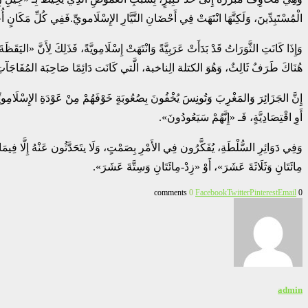
الْمُسْتَبِدِّينَ، وَلَكِنَّهَا انْتَهَتْ فِي أَحْضَانِ التَّيَّارِ الإِسْلَامويِّ.فَفِي كُلِّ مَكَانٍ أُجْ
وَإِذَا كَانَتِ الثَّوَرَاتُ قَدْ بَدَأَتْ عَرَبِيَّةً وَانْتَهَتْ إِسْلَامِويَّةً، فَذَلِكَ لِأَنَّ «الي
هُنَاكَ طَرَفٌ ثَالِثٌ، وَهُوَ الكتلة الِناخبة، الَّتي كَانَت دَائِمًا صَاحِبَة المُفَاجَآتِ ف
إِنَّ الجَزَائِرَ وَالمَغْرِبَ وَتُونِسَ يُخْفُونَ بِصُعُوبَةٍ خَوْفَهُمْ مِنْ عَوْدَةِ الإِسْلَامِويِّي
أَوِ اقْتِصَادِيَّةٍ، فَـ «إِنَّهُمْ سَيَعُودُونَ».
وَفِي دَوَائِرِ السُّلْطَةِ، يُفَكَّرُون فِي الأَمْرِ بِصَمْتٍ، وَلَا يتَحَدَّثُون عَنْهُ إِلَّا فِيمَ
مِائَتَانِ وَثَلَاثَةَ عَشَرَ»، أَوْ «زِدْ-مِائَتَانِ وَسِتَّةَ عَشَرَ».
0
Facebook
Twitter
Pinterest
Email
0 comments
admin