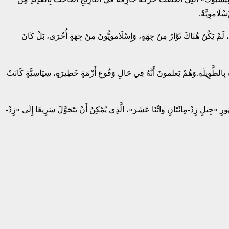
سْلَاموِيَّةُ.
َةِ، لَمْ يَكُنْ هُنَاكَ ثَوَّارٌ مِنْ جِهَةٍ، وَإِسْلَامويُّونَ مِنْ جِهَةٍ أُخْرَى، بَلْ كَانَ
َتْ بِالطَّوِيلَةِ.وَهُمْ يَعلمونَ أَنَّهُ فِي حَالِ وَقُوعِ أَزْمَةٍ خَطِيرَةٍ، سِيَاسِيَّةٍ كَانَتْ
ورِ «جِيلِ زِدْ-مِائَتَانِ وَاثْنَا عَشَرَ»، الَّذِي يُمْكِنُ أَنْ يَتَحَوَّلَ سَرِيعًا إِلَى «زِدْ-