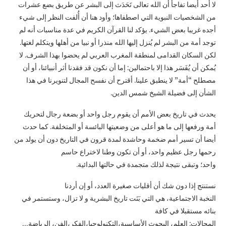
لا أحد أيضا تفاجأ أن الله تعالى تَحَدَث إلى البشر عن طريق بضع عشرات
من الشخصيات النبوية التي اصطفاها؛ وأود هنا أن أُلفت النظر إلى شيء
أجده غريبا بعض الشيء. يؤكد لنا القرآن الكريم في عدة مناسبات أنه لم
توجد أمة من البشر لم يُنزل إليها الله منذرا أو نبيا من أهلها ويتكلم لغتها.
لكن السكان القدامى لمنطقة المغرب العربي لم يحضوا بهذا الشرف. لا
يُمكن أن يُفَسَر هذا إلا باحتمالين: إما أن نكون قد فقدنا أثر أنبيائنا، أو أن
مصطلح “أمة” لا ينطبق علينا. أقترح أن نفسح المجال لتنويرنا في هذا
الشأن إلى فضيلة الشيخ شمس الدين.
يحدث في تاريخ بعض الأمم أن يقوم رجل واحد أو بضعة رجال لتحريك
أمة ورفعها إلى ما هو أعلى من وضعيتها البائسة أو المتخلفة. كما حدث
أيضا أن تسير أمم ضخمة وحاشدة لمدة قرون في التاريخ دون أن يولد من
رحمها رجل عظيم واحد، أو أن تكون وطنا لاختراع حاسم
واحد؛ وتبقى نتيجة لذلك متجمدة في حالتها البدائية.
نستنتج إذا دون شك أن أقليات صغيرة العدد، أو إن أردنا
النخبة الاجتماعية، هي التي بَنَت تاريخ البشرية و لا تزال، وستستمر في
بنائه مستقبلا في كافة
المجالات: العلم، البحوث الأساسية،التكنولوجيا،الفكر،الفن، الرياضة…