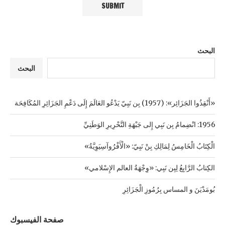
البحث
البحث
«أَنْقِذُوا الجَزَائِر»: (1957) بِن نَبِيّ يَدْعُو العَالَمَ إِلَى دَعْمِ الجَزَائِرِ المُكَافِحَة
1956: انْضِمامُ بِن نَبِي إِلى جَبْهَةِ التَّحْرِيرِ الوَطَنِيِّ
الْكِتَابُ الْخَامِسُ لِمَالِكِ بِنْ نَبِيّ: «الْأَفْرُوآسِيَوِيَّةُ»
الكِتابُ الرَّابِعُ لِبِن نَبِي: «وِجْهَةُ العالم الإِسْلامي»
بُومَدْيَنَ و المساس بِرُمُوزِ الْجَزَائِرِ
صفحة الفيسبوك