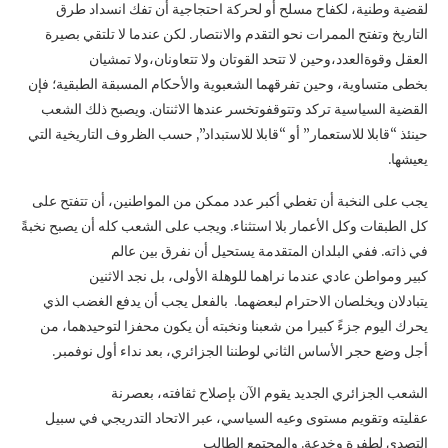
لقضية وطنية، لكفاح مسلح أو لحركة احتجاجية أن تفك انسداد طرق
التاريخ وتفتح الممرات نحو التقدم والانتصار. لكن عندما لا تلتقي بصيرة
العقل وقوةالعدد،وحين لا تتحد القوتان ولا تتعاونان،ولا تمشيان
بخطى متساوية، وحين تفرقهما الشعبوية والأحكام المسبقة الطبقية؛ فإن
القضية السياسية تركد وتتوقفوتخسر عندها الاثنتان. ويصبح ذلك الشعب
حينئذ “قابلا للاستعمار” أو “قابلا للاستبداد”, حسب الظروف التاريخية التي
يعيشها.
يجب على النخبة أن تغطي أكبر عدد ممكن من المواطنين، أن تتفتح على
كل الطبقات وكل الأعمار بلا استثناء. ويجب على الشعب كله أن يصبح نخبةً
في ذاته. ففي البلدان المتقدمة يستحيل أن نفرق بين عالم
كبير ومواطن عادي عندما نراهما للوهلة الأولى، بل نجد الاثنين
يتبادلان ويخلصان الاحترام لبعضهما. بالفعل يجب أن يدفع الغضب الذي
يحرك اليوم جزءً كبيرا من شعبنا ونخبته أن يكون محفزا لتوحيدهما، من
أجل وضع حجر الأساس الثاني لوطننا الجزائري، بعد نداء أول نوفمبر.
الشعب الجزائري الجديد يقوم الآن بإصلاح ثقافته، بعصرنة
عقليته وتقويم مستوى وعيه السياسي، عبر الاتحاد التدريجي في سبيل
التصدي لطفرة وخدعة. والمجتمع الطالب