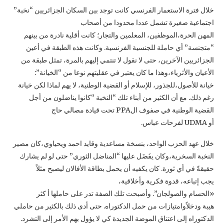
خلال فترة الاستعمار الفرنسي كانت توجد بين السكان الجزائريين “نخبة”
اجتماعية صغيرة تشمل عددا محدودا من أصحاب
المهن الحرة،الموظفين، المعلمين والتجار؛ كانت أقلية نادرة من بينهم
“متجنسة” أي حاملة للجنسية الفرنسية. وكانت هذه الطبقة في أعين
الجزائريين الآخرين، حتى لا نقول لا تنتمي إليهم بالمرة، تمثل طبقة من
الأعيان والأثرياء،وهذا ما كان يعتبر في عقليتهم نوعا من “الخيانة”:
خيانة للأصول،للجذور، للإسلام أو القضية الوطنية، لا يهم لماذا لكن خيانة
رغم ذلك. مع أن الكثير من أبناء تلك “النخبة “كانوا يناضلون من أجل
القضية الوطنية في صفوف الPPA تحت قيادة مصالي حاج
أو UDMA لفرحات عباس.
خلال عهد الحزب الواحد، بنسخة مساعدية وقايد احمد ويحياوي،كان مصير
النخبة السخرية،وكان يفَضَل عليها “المناضل الثوري” حتى لو لم يشارك
حقيقةً في أي ثورة. كان يكفيه أن يحمل بطاقة الأفالان ليصبح مثلاً
يجب إتباعه، قدوة فكرية وأخلاقية،
«الحسام والصولجان”. وأصبحت تلك الصفة تدر على حاملها أ كثر
هيبة ودخلاًوامتيازات من حمل الدكتوراه. حتى أدى ذلك بالكثير من حاملي
الدكتوراه إلى اعتناق الموضة الجديدة كي لا يؤول بهم الأمر إلى التشرد.