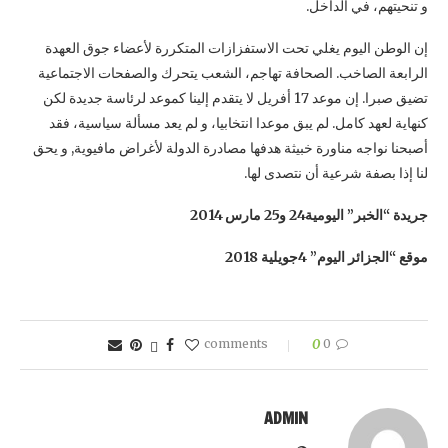
و تنحيتهم، في الداخل.
إن الوطن اليوم يغلي تحت الاستفزازات المتكررة لأعضاء جوق العهدة
الرابعة الصاخب. الصحافة تهاجم، الشعب يتحرك والصفحات الاجتماعية
تضيق صبرا. إن موعد 17 أفريل لا يتقدم إلينا كموعد لرئاسة جديدة لكن
كنهاية لعهد كامل. لم يبق موعدا انتخابيا، و لم يعد مسألة سياسية، فقد
أصبحنا نواجه مناورة خبيثة هدفها مصادرة الدولة لأغراض مافيوية, و يحق
لنا إذا بصفة شرعية أن نتصدى لها.
جريدة “الخبر” اليومية
24
و
25
مارس 2014
موقع
“
الجزائر اليوم
” 4جويلية 2018
0
0 comments
ADMIN