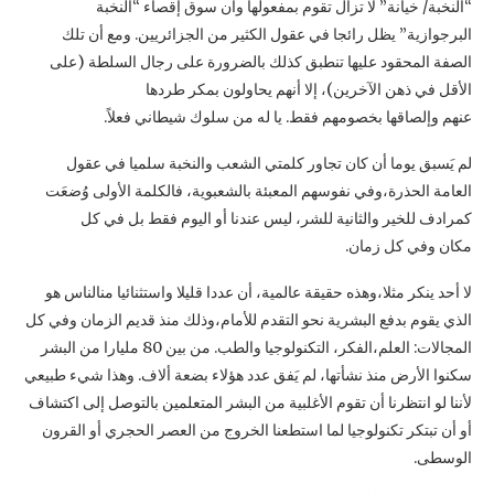
“النخبة/ خيانة” لا تزال تقوم بمفعولها وأن سوق إقصاء “النخبة
البرجوازية” يظل رائجا في عقول الكثير من الجزائريين. ومع أن تلك
الصفة المحقود عليها تنطبق كذلك بالضرورة على رجال السلطة (على
الأقل في ذهن الآخرين)، إلا أنهم يحاولون بمكر طردها
عنهم وإلصاقها بخصومهم فقط. يا له من سلوك شيطاني فعلاً.
لم يَسبق يوما أن كان تجاور كلمتي الشعب والنخبة سلميا في عقول
العامة الحذرة،وفي نفوسهم المعبئة بالشعبوية، فالكلمة الأولى وُضعَت
كمرادف للخير والثانية للشر، ليس عندنا أو اليوم فقط بل في كل
مكان وفي كل زمان.
لا أحد ينكر مثلا،وهذه حقيقة عالمية، أن عددا قليلا واستثنائيا منالناس هو
الذي يقوم بدفع البشرية نحو التقدم للأمام،وذلك منذ قديم الزمان وفي كل
المجالات: العلم،الفكر، التكنولوجيا والطب. من بين 80 مليارا من البشر
سكنوا الأرض منذ نشأتها، لم يَفق عدد هؤلاء بضعة ألاف. وهذا شيء طبيعي
لأننا لو انتظرنا أن تقوم الأغلبية من البشر المتعلمين بالتوصل إلى اكتشاف
أو أن تبتكر تكنولوجيا لما استطعنا الخروج من العصر الحجري أو القرون
الوسطى.