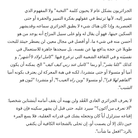
الجزائريون بشكل عام لا يحبون كلمة “النخبة” ولا المفهوم الذي
تشير إليه، لأنها ترتبط في عقولهم بفكرة التمييز والحقرة أو حتى
العنصرية. وإذا كان هناك شيء لا يطيق الجزائري سماعه،وقديشهر
السكين حينها، فهو أن يقال له ولو على سبيل المزاح أنه يوجد من هو
أحسن منه في شيء ما، أو أفضل في مجال معين. لن يضطر حينئذ للبحث
طويلا عن حجة يدافع بها عن نفسه، بل سيجدها جاهزة للاستعمال في
نفسيَته و في الثقافة الشعبية التي ترعرع فيها: “
كامل اولاد 9 أشهر
“, و
كذلك “
كلنا بشر
“, أو ربما “
كامل عند ربي كيف كيف
” الخ. يمكنه أن يكون
أميا أو متسولا أو حتى متشردا، لكنه في هبة المعركة لن يعترف بكونه أميا
“
الفاهم لهلا قرا
“, أو متسولا “
وين راه العيب
؟”, أو متشردا “
تبُون هو
السَبب
“.
لا يعرف الجزائري العادي العُقَد ولن يهيبه أن يقف أمامه أينشتاين شخصيا:
“
ألا تعرف من أكون
؟” سيرد عليه. حتى قبل أن يشهر سكينه فإن قوة
إقناعه ستزلزل أياً كان وتجعله يشك في قدراته العقلية، فلا يسع المرء
حين ذلك إلا أن يصمت أو، إن تحلى بالشجاعة الكافية أن يكتفي
بالرد:”افعل ما شأت”.