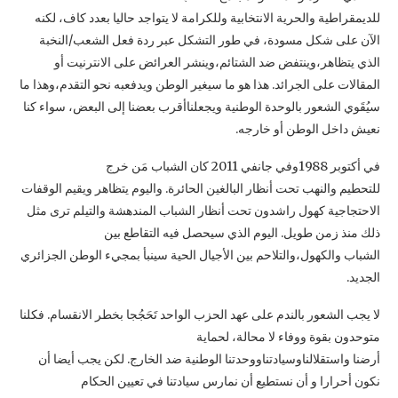
للديمقراطية والحرية الانتخابية وللكرامة لا يتواجد حاليا بعدد كاف، لكنه
الآن على شكل مسودة، في طور التشكل عبر ردة فعل الشعب/النخبة
الذي يتظاهر،وينتفض ضد الشتائم،وينشر العرائض على الانترنيت أو
المقالات على الجرائد. هذا هو ما سيغير الوطن ويدفعبه نحو التقدم،وهذا ما
سيُقَوي الشعور بالوحدة الوطنية ويجعلناأقرب بعضنا إلى البعض، سواء كنا
نعيش داخل الوطن أو خارجه.
في أكتوبر 1988وفي جانفي 2011 كان الشباب مَن خرج
للتحطيم والنهب تحت أنظار البالغين الحائرة. واليوم يتظاهر ويقيم الوقفات
الاحتجاجية كهول راشدون تحت أنظار الشباب المندهشة والتيلم ترى مثل
ذلك منذ زمن طويل. اليوم الذي سيحصل فيه التقاطع بين
الشباب والكهول،والتلاحم بين الأجيال الحية سينبأ بمجيء الوطن الجزائري
الجديد.
لا يجب الشعور بالندم على عهد الحزب الواحد تَحَجُجا بخطر الانقسام. فكلنا
متوحدون بقوة ووفاء لا محالة، لحماية
أرضنا واستقلالناوسيادتناووحدتنا الوطنية ضد الخارج. لكن يجب أيضا أن
نكون أحرارا و أن نستطيع أن نمارس سيادتنا في تعيين الحكام