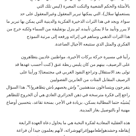
بالأمثلة والحكم الشعبية والنكت المعبرة (ليس تلك التي
يستعملها سلال)، التي يمكنها تبرير المعقول وغيرالمعقول على حد
سواء. ويجد في هذا التراث الذخيرة الفكرية والدينية التي يمكن بها تبرير ما
لا يبرر وتأييد ما لا يمكن تأييده. لم ينزل بوتفليقة من السماء ولكنه خرج من
هذا التراث الذهني وساهم في إثرائه ورفعه إلى مرتبة النموذج
الفكري والمثل الذي ستتبعه الأجيال الصاعدة.
رأينا في مسيرة حركة بركات الأخيرة، مواطنين عاديين يتظاهرون
على الرصيف، بينهم من كان يلبس ربطة عنق (كنت أحسب عهدها قد
تولى بعد الاستقلال وتراجع النفوذ الغربي في مجتمعنا)؛ ورأينا على
الرصيف المقابل المئات من العابرين الفضوليين
يتفرجون ويتساءلون مندهشين”
واش يخصهم باش يتظاهروا
؟”. هذا السؤال
راجع إلى فكرة مترسخة في ذهن الجزائري العادي هي أن الخروج للتظاهر
يُسَببُه حتما المطالبة بسكن، بزيادة في الأجر، بمنحة تقاعد، بتحسين أوضاع
مهنية أو بالتوصيل بغاز المدينة.
هذه العقلية المعادية لفكرة النخبة هي ما يحاول دعاة العهدة الرابعة
إيقاظه وحشدهوإطعامهوإغرائهوشرائه، لأنهم يعلمون جيدا أن فزاعة