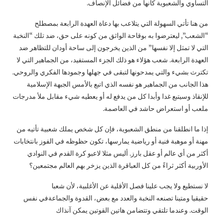
التساوي والشعبوية كأنها من فضائل الإنصاف.
من هنا تأتي السهولة التي يتلاعب بها دعاة العهدة الرابعة بمصطلح
“الشعب”, ليعترضوا به بوقاحة الواثق من كونه على حق، ضد تلك “النخبة
التي لا تمثل إلا نفسها” من الذين يخرجون إلى ساحة أودان للتظاهر ضد
العهدة الرابعة. شعب هؤلاء هو ذلك الجزء المستفيد، من الجماهير التي لا
تكترث بشيء والتي يمدحونها لتبقى في جهلها وجمودها الفكري والروحي.
هذا الجانب من الجماهير هو نفسه الذي اتبع بالأمس الجبهة الإسلامية
للإنقاذ وسيتبع غدا وأبدا كل من يدفع له أو يعطيه شيء مقابل ملأ مدرجات
ملعب أو استعراض حاشد في العاصمة.
إذا ما انطلقنا من منطق الشعبوية، فإن كل شخص يملك شعبية تأتيه من
مهنة أو موهبة فنية أو رياضية يمارسها، تكون حظوظه في الفوز بانتخابات
أكثر من أي عالم أو عقل بارز. أليس مثلا لاعبو كرة القدم في النوادي
الأوربية أكثر ثراءً من كل العباقرة الذين يزخر بهم العالم مجتمعين؟
لا نستطيع ولا يجب علينا فصل الأقلية عن الأغلبية، لأن شعبا
حقيقيا ومتينا تصنعه النخبة والعدد مع بعض، القدوة والجماعةفي نفس
الوقت. وعندما تلتقي وتتضامن هاتين القوتين يمكن آنذاك