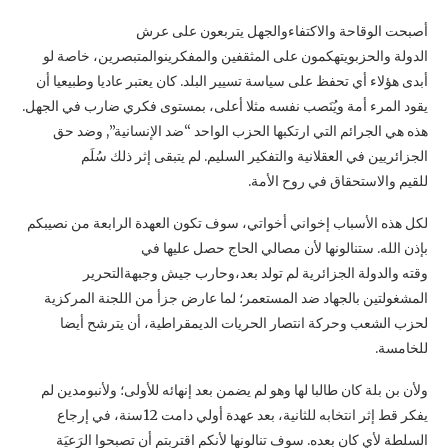
أصبحت الوقاحة والاكتفاءوالجهل يتربعون على عرش
الدولة والحزبويتهكمون على المثقفين والمفكرينوالمتبصرين، خاصة لو
أبدى هؤلاء أي تحفظ على سياسة تسيير البلد. كان يعتبر عاديا وطبيعيا أن
يقود المرء أمة ويُنَصب نفسه مثلا أعلى، بمستوى فكري ضارب في الجهل.
هذه هي الجرائم التي ارتكبها الحزب الواحد “ضد الإنسانية”, وضد حق
الجزائريين في العقلانية والتفكير السليم. لم يتبقى إثر ذلك سُلَم
للقيم والاستحقاق في روح الأمة.
لكل هذه الأسباب إخواني أخواتي، سوف تكون العهدة الرابعة من نصيبكم
بإذن الله. ستنالونها لأن مصالي الحاج حصل عليها في
وقته والدولة الجزائرية لم تولد بعد،وحارب جيش وجبهةالتحرير
المشغولتين بالجهاد ضد المستعمر؛ لما عارض جزأ من اللجنة المركزية
لحزب الشعب وحركة انتصار الحريات الديمقراطية، أن يترشح أيضا
للخامسة.
ولأن بن بلة كان طالبا لها وهو لم يضمن بعد إنهائه للأولى؛ ولأنبومدين لم
يفكر قط إثر انتخابه للثانية، بعد عهدة أولي دامت 12سنة، في إرجاع
السلطة لأي كان بعده. سوف تنالونها لأنكم اقتربتم أن تصبحوا الرَعيَة