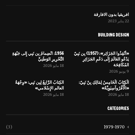
افریقيا بدون الافارقة
22 يناير 2023
BUILDING DESIGN
«أَنْقِذُوا الجَزَائِر»: (1957) بِن نَبِيّ
1956: انْضِمامُ بِن نَبِي إِلى جَبْهَةِ
يَدْعُو العَالَمَ إِلَى دَعْمِ الجَزَائِرِ
التَّحْرِيرِ الوَطَنِيِّ
المُكَافِحَة
18 مايو 2026
9 يونيو 2026
الْكِتَابُ الْخَامِسُ لِمَالِكِ بِنْ نَبِيّ:
الكِتابُ الرَّابِعُ لِبِن نَبِي: «وِجْهَةُ
«الْأَفْرُوآسِيَوِيَّةُ»
العالم الإِسْلامي»
18 مايو 2026
18 مايو 2026
CATEGORIES
(3)
1979-1970