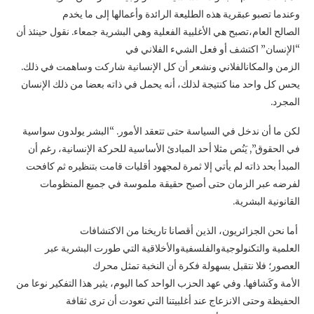
وعندما تصبو عبقرية هذه الطليعة الرائدة وأعمالها إلى ما يخدم
الصالح العام،تصبح هي الأغلبية الفعلية وهي البشرية جمعاء. نقول حينئذ أن
“الإنسان” اكتشف أو فعل الشيء الفلاني في
الزمن والمكانالفلاني ونشعر أن كل الإنسانية شاركت وساهمت في ذلك.
يحس كل واحد منا كنتيجة لذلك، أنه يحمل في ذاته بعضا من ذلك الإنسان
المجرد.
لكن ما أن ندخل في السياسة حتى تتعقد الأمور. “البشر يولدون سواسية
في الحقوق”, يَنُص مثلا أحد المبادئ الأساسية للحركة الإنسانية، رغم أن
المبدأ بحد ذاته لم يأتي إلا ثمرة لمجهود أقليات قامت بتنظيره ثم كافحت
لفرضه عبر الزمان حتى أصبح حقيقة ملموسة في جميع المنظومات
القانونية البشرية.
أما نحن الجزائريون، الذين أقصانا تاريخنا من الاكتشافات
العلمية والتكنولوجيةوالفلسفيةوالأخلاقية التي طورت البشرية عبر
العصور؛ فلا نتقبل بسهولة فكرة أن النخبة تمثل محرك
الأمة وكَشافها. وفي عهد الحزب الواحد كما اليوم، يثير هذا التفكير نوعا من
الحفيظة وحتى الانزعاج عند أغلبيتنا التي تعودت أن ترى ثقافة