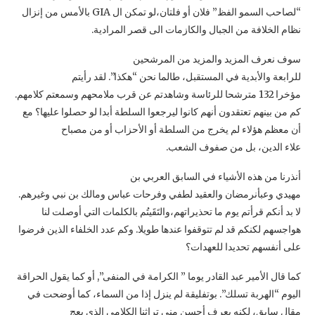
“لصاحب السمو الفظ” فلان أو فلتان،لو تمكن ال GIA بالأمس من إنزال
نظام الخلافة من الجبال والكازمات الى قصر المرادية.
سوف نعرف المزيد والمزيد من المرشحين
للرابعة والأبدية في المستقبل، طالما نحن “هكذا”. لقد رأيتم
مؤخرا 132 مترشحا للرئاسة وشاهدتم عن قرب ملامحهم وسمعتم كلامهم.
كم من بينهم تعتقدون أنهم كانوا ليرجعوا السلطة أبدا لو حصلوا عليها؟ مع
أن معظم هؤلاء لم يخرج من السلطة أو الأحزاب أو من مصباح
علاء الدين، بل من صفوف الشعب.
أنذرنا من هذه الأشياء في السابق العربي بن
مهيدي وعبأنرمضان والعقيد لطفي وفرحات عباس ومالك بن نبي وغيرهم.
لا بد أنكم قرأتم يوم ما تحذيراتهم،والتَقَيتُم بالكلمات التي أوصلت لنا
هواجسهم لكنكم قد لم تتوقفوا عندها طويلا. وكم عدد الخلفاء الذين فرضوا
على أنفسهم تحديدا للعهدات؟
كما قال الأمير عبد القادر يوما ” الكرامة في المنفى”, أو كما يقول الحراقة
اليوم “الهربة تسلك”. بوتفليقة لم ينزل إذا من السماء، كما أوضحت في
مقال سابق، لكنه يعرف أحسن مني تراثنا الكلامي الذي يعج