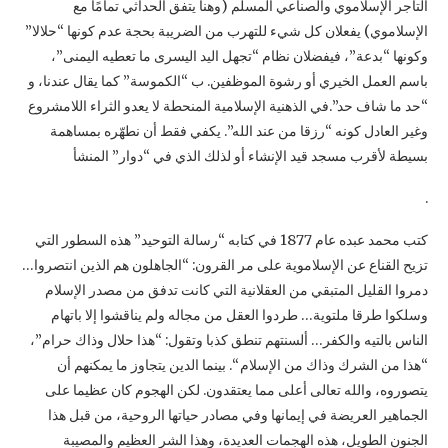
التاجر الإسلاموي والصناعي المسلم (وهنا يتفق الحداثي تمامًا مع
الإسلاموي) يفعلان كل شيء للتهرب من الضريبة بحجة عدم كونها “حلالا”
وكونها “بدعة”، فيفضلان نظام “تجهل اليد اليسرى ما تعطيه اليمنى”،
باسم العمل الخيري أو رشوة الموظفين. ب “الكموسة” كما يقال عندنا، و
“حد ما شاف حد”.في الذهنية الإسلامية المنحطة لا يعدو الثراء اللامشروع
وغير العادل كونه “رزقا من عند الله”. يكفي فقط أن نطهّره بمساهمة
بسيطة لأقرب مسجد قيد الإنشاء أو لذلك الذي في “دوار” المنشأ
.
كتب محمد عبده عام 1877 في كتابه “رسالة التوحيد” هذه السطور التي
تزيح القناع عن الإسلاموية على مر القرون: “الجاهلون هم الذين انتصروا…
دمروا القليل المتبقي من العقلانية التي كانت تدفق من مصدر الإسلام
وسلكوا طرقا ملتوية… طردوا العقل من مجاله ولم يناقشوا إلا باتهام
الناس بالتيه والكفر… ألسنتهم تنطق كذبا وتقول: “هذا حلال وذاك حرام”،
“هذا من الشرك وذاك من الإسلام “. بينما الدين يتجاوز ما يمكنهم أن
يتصوروه، والله تعالى أعلى مما يعتقدون. لكن الهجوم كان عظيما على
الجماهير العريضة في إيمانها وفي مصادر حياتها الروحية، من قبل هذا
الجنون الطويل، هذه الهجمات العديدة، وهذا الشر العظيم والمصيبة