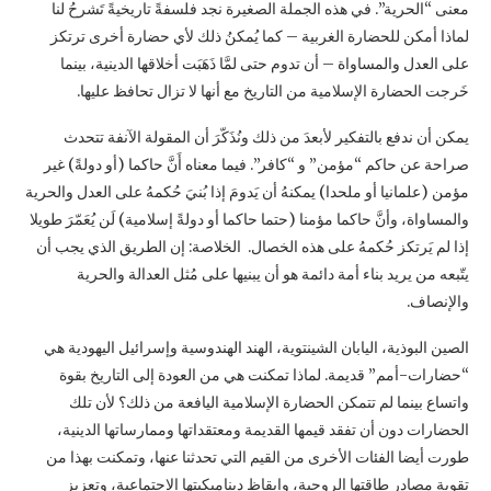
معنى “الحرية”. في هذه الجملة الصغيرة نجد فلسفةً تاريخيةً تَشرحُ لنا
لماذا أمكن للحضارة الغربية – كما يُمكنُ ذلك لأي حضارة أخرى ترتكز
على العدل والمساواة – أن تدوم حتى لمَّا ذَهَبَت أخلاقها الدينية، بينما
خَرجت الحضارة الإسلامية من التاريخ مع أنها لا تزال تحافظ عليها.
يمكن أن ندفع بالتفكير لأبعدَ من ذلك ونُذَكّرَ أن المقولة الآنفة تتحدث
صراحة عن حاكم “مؤمن” و “كافر”. فيما معناه أَنَّ حاكما (أو دولةً) غير
مؤمن (علمانيا أو ملحدا) يمكنهُ أن يَدومَ إذا بُنيَ حُكمهُ على العدل والحرية
والمساواة، وأنَّ حاكما مؤمنا (حتما حاكما أو دولةً إسلامية) لَن يُعَمّرَ طويلا
إذا لم يَرتكز حُكمهُ على هذه الخصال. الخلاصة: إن الطريق الذي يجب أن
يتّبعه من يريد بناء أمة دائمة هو أن يبنيها على مُثل العدالة والحرية
والإنصاف.
الصين البوذية، اليابان الشينتوية، الهند الهندوسية وإسرائيل اليهودية هي
“حضارات-أمم” قديمة. لماذا تمكنت هي من العودة إلى التاريخ بقوة
واتساع بينما لم تتمكن الحضارة الإسلامية اليافعة من ذلك؟ لأن تلك
الحضارات دون أن تفقد قيمها القديمة ومعتقداتها وممارساتها الدينية،
طورت أيضا الفئات الأخرى من القيم التي تحدثنا عنها، وتمكنت بهذا من
تقوية مصادر طاقتها الروحية، وإيقاظ ديناميكيتها الاجتماعية، وتعزيز