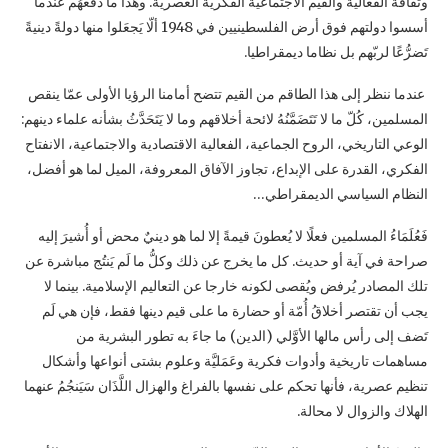
وثقافة الفعالية والقيم الاجتماعية الفكرية العصرية. وهذا ما دَفَعَهُم عندما
أسسوا دولتهم فوق أرض الفلسطينيين في 1948 ألّا يَجعَلوا منها دولةً دينيةً
تَضرُّعًا لربّهم بل نظاما ديمقراطيا.
عندما ننظر إلى هذا الطاقم من القيم تتضح أمامنا الرؤيا الأولى عمّا ينقص
المسلمين، كُلّ ما لا تَتَضَمَّنُهُ لائحة أخلاقهم وما لا يَتَحَدَّثُ بشأنه علماء دينهم:
الوعي التاريخي، الروح الجماعية، الفعالية الاقتصادية والاجتماعية، الانفتاح
الفكري، القدرة على الإبداع، تجاوز الآفاق المعروفة، الميل لما هو أفضل،
النظام السياسي الديمقراطي…
فَعُلَمَاءُ المسلمين فعلًا لا يُعطونَ قيمةً إلا لما هو دينيٌ محض أو أُشيرَ إليه
صراحة في آية أو حديث. كل ما يخرج عن ذلك وكلُّ ما لَم يَنتُج مباشرة عن
تلك المصادر يُرفض ويُقصى لكونه خارجا عن التعاليم الإسلامية. بينما لا
يجب أن تقتصر أخلاقُ أُمّة أو حضارة ما على قيم دينها فقط، فإن هي لَم
تَضف إلى رأس مالها الأوَّلي (الدين) ما جاءَ به تطور البشرية من
مساهمات تاريخية وأدوات فكرية وعَمَليَّة وعلوم بشتى أنواعها وأشكال
تنظيم عصرية، فأنها تحكم على نفسها بالفراغ والهزال اللَّذَان سَيَنجُمُ عنهما
الهلاك والزوال لا محالة.