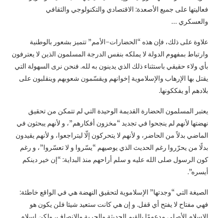
فعاليتها على جميع الأصعدة: الاقتصادي والتكنولوجي والثقافي
والعسكري …
علاوة على ذلك، فإن هذه “الحضارات-الأمم” تتميز بشعور بالوطنية
وارتباط بمفهوم الدولة لا يملكه بنفس الدرجة المسلمون الذين لا يعترفون
بأي ولاء حقيقي باستثناء ذلك الذي يدينون به لله. فنحن نرى السهولة التي
يقتل بها الإرهاب والإسلاموية إخوانهم ويقسّمون شعوبهم وينقلبون على
بلادهم أو يفككونها.
يعتبر المسلمون الحضارة القديمة الوحيدة التي لم تتمكن من تحقيق
نهضتها لأنهم لم ينجحوا في تجديد “مخزون أفكارهم”، و لأنهم يبحثون في
الماضي بدلاً من الحاضر، و لأنهم لا يتحركون إلّا ليتراجعوا، و لأنهم يقيدون
بدلًا من يحرّروا رغم الحديث الذي يوصيهم “يسّروا و لا تعسّروا”، و رغم
كون الرسول صلى الله عليه و سلم أراحهم منذ البداية: “إن خير دينكم
أيسره”.
الصيغة التي “وجدتها” الإسلاموية لتحقيق النهضة هي في الواقع خاطئة:
فهي مفتاح لا يفتح أي قفل. و إن هي كانت ستعيد شيئا فلن يكون هو
الإسلام الأصلي مدعومًا بالقيم الحديثة والحرية والإنصاف، ولكن إسلام