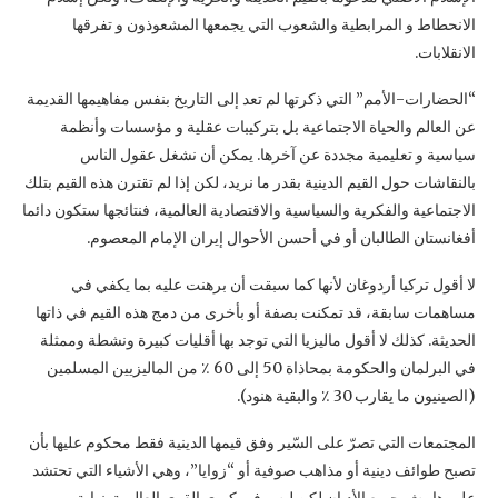
الانحطاط و المرابطية والشعوب التي يجمعها المشعوذون و تفرقها
الانقلابات.
“الحضارات-الأمم” التي ذكرتها لم تعد إلى التاريخ بنفس مفاهيمها القديمة
عن العالم والحياة الاجتماعية بل بتركيبات عقلية و مؤسسات وأنظمة
سياسية و تعليمية مجددة عن آخرها. يمكن أن نشغل عقول الناس
بالنقاشات حول القيم الدينية بقدر ما نريد، لكن إذا لم تقترن هذه القيم بتلك
الاجتماعية والفكرية والسياسية والاقتصادية العالمية، فنتائجها ستكون دائما
أفغانستان الطالبان أو في أحسن الأحوال إيران الإمام المعصوم.
لا أقول تركيا أردوغان لأنها كما سبقت أن برهنت عليه بما يكفي في
مساهمات سابقة، قد تمكنت بصفة أو بأخرى من دمج هذه القيم في ذاتها
الحديثة. كذلك لا أقول ماليزيا التي توجد بها أقليات كبيرة ونشطة وممثلة
في البرلمان والحكومة بمحاذاة 50 إلى 60 ٪ من الماليزيين المسلمين
(الصينيون ما يقارب 30 ٪ والبقية هنود).
المجتمعات التي تصرّ على السّير وفق قيمها الدينية فقط محكوم عليها بأن
تصبح طوائف دينية أو مذاهب صوفية أو “زوايا”، وهي الأشياء التي تحتشد