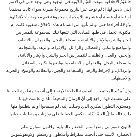
فالقيَمُ الأخلاقية سبقت القيَمَ الدّينية في الوجود وهي توجد حتى في الأمم
التي لا دين لها. إذ لم توجد عبرَ التاريخ مجموعةٌ بشرية سواء كانت مجتمعا
أو قبيلة أو عصبة أو عشيرة، إلا وحملت مجموعة قيم معنوية وأخلاق تُلهمُ
وتُوَجّهُ أفرادها حتى لو لم تأتيها من السماء. هذه الأخلاق، شفوية كانت أم
مكتوبة، تحمل في طيها المبادئ التي تتبعها تلك المجموعة للتمييز بين
الخير والشر، والإيثار والأنانية، والسخاء والبخل، والغفران والانتقام،
والتواضع والتكبر، والفضائل والرذائل، والإفراط والزهد، والشجاعة
والجبن، والعدل والظلم… للتمييز بين الخير والشر، والإيثار والأنانية،
والسخاء والبخل، والغفران والانتقام، والتواضع والتكبر، والفضائل
والرذائل، والإفراط والزهد، والشجاعة والجبن، والنظافة والوسخ، والحرية
والاضطهاد…
وإن لَم تُبد المجتمعات التقليدية الحاجة للارتقاء إلى أنظمة متطورة للحفاظ
على نفسها، فهذا راجع إلى أنَّ الزمانَ والمحيطَ اللَّذان عاشت فيهما،
ومستوى التطور الفكري الذي وصلت إليه، لم يسمحوا أو لم يتطلبوا منها
ذلك. فالفضائلُ العَامَّة كانت تكفي للحفاظ على توازنات ومتطلبات حياتها.
قانون حمورابي وضع أسس الحضارة البابلية، وقانون سولون نظم
الحضارة الأثينية حتى أنجبت سقراط وأفلاطون وأرسطو، وكونفوشيوس