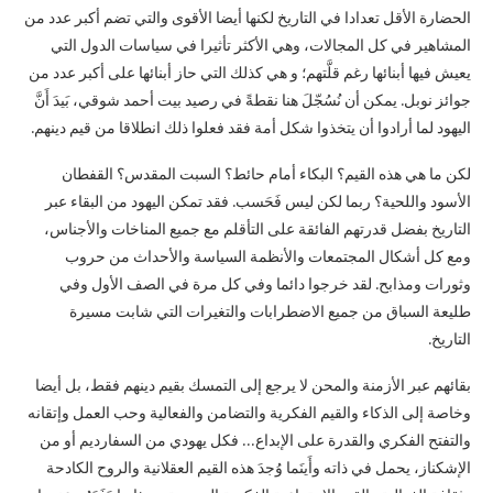
الحضارة الأقل تعدادا في التاريخ لكنها أيضا الأقوى والتي تضم أكبر عدد من
المشاهير في كل المجالات، وهي الأكثر تأثيرا في سياسات الدول التي
يعيش فيها أبنائها رغم قلَّتهم؛ و هي كذلك التي حاز أبنائها على أكبر عدد من
جوائز نوبل. يمكن أن نُسُجّلَ هنا نقطةً في رصيد بيت أحمد شوقي، بَيدَ أَنَّ
اليهود لما أرادوا أن يتخذوا شكل أمة فقد فعلوا ذلك انطلاقا من قيم دينهم.
لكن ما هي هذه القيم؟ البكاء أمام حائط؟ السبت المقدس؟ القفطان
الأسود واللحية؟ ربما لكن ليس فَحَسب. فقد تمكن اليهود من البقاء عبر
التاريخ بفضل قدرتهم الفائقة على التأقلم مع جميع المناخات والأجناس،
ومع كل أشكال المجتمعات والأنظمة السياسة والأحداث من حروب
وثورات ومذابح. لقد خرجوا دائما وفي كل مرة في الصف الأول وفي
طليعة السباق من جميع الاضطرابات والتغيرات التي شابت مسيرة
التاريخ.
بقائهم عبر الأزمنة والمحن لا يرجع إلى التمسك بقيم دينهم فقط، بل أيضا
وخاصة إلى الذكاء والقيم الفكرية والتضامن والفعالية وحب العمل وإتقانه
والتفتح الفكري والقدرة على الإبداع… فكل يهودي من السفارديم أو من
الإشكناز، يحمل في ذاته وأَينَما وُجدَ هذه القيم العقلانية والروح الكادحة