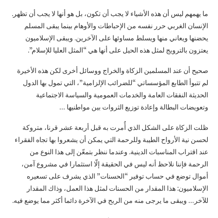
ما يهمهم ليس أن هذه الأشياء لا يجب أن تكون، بل هو أنها لا يجب أن تظهر.
الإنسان الغربي حرر نفسه من الإحباطات والأوهام بينما يبقى المسلم
يحضنها ويعاني منها ويسلط مساوئها على الآخرين. ويبقى الإسلاميون
يعتزون بالترويج لمثل هذه الحيل على أنها هي “المثل العليا للإسلام”.
صحيح أن عند المسلمين الزكاة والخراج ووسائل أخرى لكن هذه الأخيرة
لم تتبوأ الطابع المؤسساتي “للضرائب الإلزامية”، التي تمول بها الدول
الحديثة النفقات العامة والخدمات العمومية والسياسة الاجتماعية
وتعويضات البطالة وإعادة توزيع الثروات بين مواطنيها …
ظلت الزكاة على الشكل الذي أُمرت به قبل أربعة عشر قرنا، متروكة
لحسن نية الأرواح الطيبة وللرحمة التي يمكن أن يشعروا بها تجاه الفقراء
عند اقتراب المناسبات الدينية. وعندما ننظر بتمعّن إلى هذا النوع من
الرحمة فإننا نلاحظ أنه ليس في الحقيقة إلّا استثمارا في مشروع آمن،
أموال توضع في حساب توفير “الحسنات” الذي يشرف على تسعيره
الإسلاميون: هذا المقدار من الحسنات لمثل هذا العمل، وذاك المقدار
للآخر… ويبقى ما يرجى منه من الربح في الآخرة دائما أكثر مما يوضع فيه.