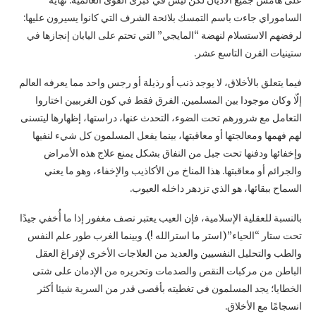
على هامش جميع الأديان لكن ليس في كبرى القوى العالمية. نهاية
الساموراي جاءت باسم التمسك بلائحة الشرف التي كانوا يسيرون عليها:
لرفضهم الاستسلام لنهضة “المايجي” التي تحتم على اليابان إنجازها في
ستينيات القرن التاسع عشر.
فيما يتعلق بالأخلاق، لا يوجد ذنب أو رذيلة أو رجس واحد مما يعرفه العالم
إلّا وكان موجودا بين المسلمين. الفرق فقط في كون الغربيين اختاروا
التعامل مع شرورهم تحت الضوء، التحدث عنها، دراستها، إظهارها ليتسنى
لهم فهمها ومعالجتها أو معاقبتها، بينما يفعل المسلمون كل شيء لنفيها
وإخفائها ودفنها تحت جبل من النفاق بشكل يمنع علاج هذه الأمراض
والجرائم أو معاقبتها. هذا المناخ من الأكاذيب والإخفاء، وهو ما يعني
السماح ببقائها، هو الذي تزدهر داخله العيوب.
بالنسبة للعقلية الإسلامية، فإن العيب يعتبر نصف مغفور إذا ما أُخفي جيدًا
تحت ستار “الحياء”(استر ما استرالله !). وبينما الغرب طور علم النفس
والطب والتحليل النفسيين والعديد من العلاجات الأخرى لإفراغ العقل
الباطن من مركبات النقص والصدمات وتحريره من الإدمان على شتى
الخطايا؛ يجد المسلمون في تغطيته بأقصى قدر من السرية شيئا أكثر
انسجامًا مع الأخلاق.