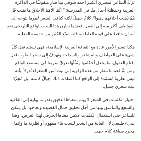
تَرَكَ الشاعر المصري الكبير أحمد شوقي بيتاً صار منقوشًا في الذاكرة
العربية وحفظتهُ أجيال منّا في المدرسة: ” إنَّمَا الأُمَمُ الأَخلاقُ ما بَقيَت فَإن
هُمُ ذَهبَت أخلاقهم ذهبوا”. كلامٌ جميلٌ لكنه كباقي الشعر عُموما يتوجه إلى
العواطف أكثر منه إلى العقل. فعندما نقارن هذا البيت بالواقع التاريخي نجد
أنه إن حافظ على قوته العاطفية فإنه ضيّع الكثير من حقيقته الفعلية.
هكذا تسير الأمور عادة مع الثقافة العربية الإسلامية، فهي تَستَند قبل كلّ
شيء على العواطف والمشاعر والسذاجة وتَهدفُ إلى سحر القلوب قبل
إقناع العقول، ما يجعل أحكامها ومُثُلَهَا تغرقُ سريعا في مستنقع الواقع.
ومن ثَمَّ فعندما ننظر من هذه الزاوية إلى بيت أمير الشعراء نُدركُ بأنه
ليس نظريةً مُستَندةً إلى الواقع كما اعتقَدَت ذلك أجيالٌ كاملة، بل مُجرَّدَ
بيت شعري جميل.
اختيار الكلمات في الشعر لا يهتم بمعناها الدقيق بقدر ما يوليه إلى القافية
والسجع والتناسق بينها من أجل تحقيق جمال القصيدة ونجاحها. بل يمكن
للشاعر حتى استعمال الكلمات عكس معناها الحرفي لهذا الغرض، وهذا
شيء طبيعي لأن الغاية من الشعر ليست بناء مفهوم أو نظرية ما وإنما
مجردَ صياغة كلام جميل.