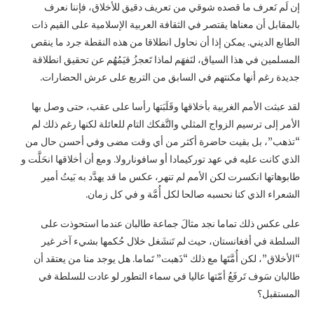
إن لَم نَعرف ما قصده شوقي من تعريف دقيق للأخلاق، فإننا نعرف
بالمقابل أن معناها يقتصر في الثقافة العربية الإسلامية على القيم ذات
الطابع الديني. يمكن إذا أن نحاول انطلاقا من هذه النقطة جرد ما ينقص
المسلمين في هذا السياق، لنَفهَم لماذا تَعجزُ قيَمُهُم عن تحقيق انطلاقة
جديدة رغم أنها مكنتهم في السابق من التربع على عرش الحضارات.
لقد عبثت الأمم الغربية بأخلاقها وقَلَبَتها رأسا على عقب، حتى وصل بها
الأمر إلى ترسيم الزواج المثلي والتَّفكك التام للعائلة لكنها رغم ذلك لم
“تذهب”، بل بقيت حاضرة أكثر من أي وقت مضى وفي أحسن حال من
الذي كانت عليه في عهد توركيمادا أو سافونارولا. ومع أن أخلاقها انحَلَّت و
طابوهاتها انكسرت لكن الأمم لم تنهر، عكس ما قد يهدَّد به بَيتُ أمير
الشعراء الذي كنا نحسبه صالحا لكل أُمَّة و في كل زمان.
على عكس ذلك تماما نجد مثالَ جماعة طالبان عندما استحوذت على
السلطة في أفغانستان، حيث لم تَنشَغل خلال حُكمها بشيء آخر غير
“الأخلاق”، لكن أُمَّتَها مع ذلك “ذَهبت” تَماما. هل يوجد منا من يعتقد أن
طالبان سَوف تَرفَعُ أمّتها عاليا في سماء التطور لو عادت للسلطة في
المستقبل؟