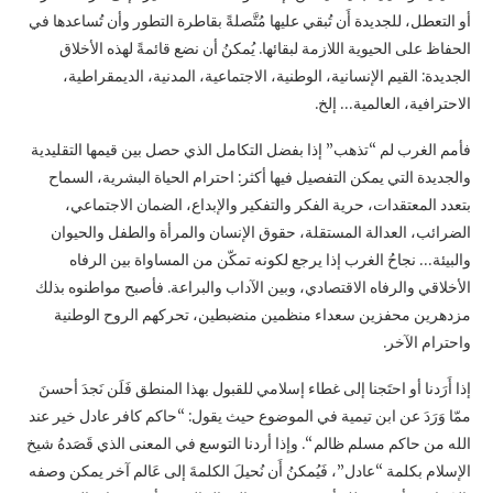
أو التعطل، للجديدة أَن تُبقي عليها مُتَّصلةً بقاطرة التطور وأن تُساعدها في
الحفاظ على الحيوية اللازمة لبقائها. يُمكنُ أن نضع قائمةً لهذه الأخلاق
الجديدة: القيم الإنسانية، الوطنية، الاجتماعية، المدنية، الديمقراطية،
الاحترافية، العالمية… إلخ.
فأمم الغرب لم “تذهب” إذا بفضل التكامل الذي حصل بين قيمها التقليدية
والجديدة التي يمكن التفصيل فيها أكثر: احترام الحياة البشرية، السماح
بتعدد المعتقدات، حرية الفكر والتفكير والإبداع، الضمان الاجتماعي،
الضرائب، العدالة المستقلة، حقوق الإنسان والمرأة والطفل والحيوان
والبيئة… نجاحُ الغرب إذا يرجع لكونه تمكّن من المساواة بين الرفاه
الأخلاقي والرفاه الاقتصادي، وبين الآداب والبراعة. فأصبح مواطنوه بذلك
مزدهرين محفزين سعداء منظمين منضبطين، تحركهم الروح الوطنية
واحترام الآخر.
إذا أَرَدنا أو احتَجنا إلى غطاء إسلامي للقبول بهذا المنطق فَلَن نَجدَ أحسنَ
ممّا وَرَدَ عن ابن تيمية في الموضوع حيث يقول: “حاكم كافر عادل خير عند
الله من حاكم مسلم ظالم “. وإذا أردنا التوسع في المعنى الذي قَصَدهُ شيخ
الإسلام بكلمة “عادل”، فَيُمكنُ أَن نُحيلَ الكلمةَ إلى عَالم آخر يمكن وصفه