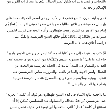
بالمُحايد، وأقصد بذلك أنه سَبَقَ عَصرَ الجدال الذي بدأ منذ قرابة القرن بين
الإسلام والحداثة.
ففي بداية القرن التاسع عشر، قام الأبُ الروحي لمصر الحديثة محمد علي
بإرسال مجموعة من ثلاثين طالبا مصريا في سفر تكويني لفرنسا، يُؤَطّرُهُم
إمام من الأزهر هو الشيخ رفعت طهطاوي. وأَقام الوفد في فرنسا لخمس
سنوات من 1826 إلى 1831 تَعَلَّمَ خلالها الشيخ الفرنسية وانكبَّ على
دراسة أخلاق هذه الأمة الغربية.
ثُمَّ كتب بعد عودته إلى مصر كتابا اسمه “تخليص الإبريز في تلخيص باريز”
جاء فيه ما يلي: “ما يسمونه عندهم ويَتَمَنَّونَهُ من الحرية هو ما نسميه عندنا
العدالة والمساواة… المبدأ الثابت في الحياة الفرنسية هو البحث عن
الجمال وليس الأبهة والتفاخر بالغنى والغرور… مثابرة الفرنسيين على
تنظيف بيوتهم وملابسهم شيء رائع…المسرح عندهم مدرسة عمومية
يتعلم فيها العالم والجاهل…”
ما نلاحظه ببالغ الانتباه في كلام الشيخ طهطاوي هو قوله أن كلمة “الحرية”
عند الفرنسيين مُرادفةٌ للعدالة و المساواة عند المسلمين. يُمكنُ إذا أن
نستنتجَ أن كلمة “عادل” التي استعملها ابن تيمية في حديثه تحمل نفس