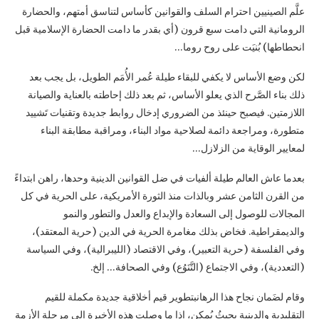
علَّم الصينيين احترام السلف والقوانين كأساس لتناسق أمتهم، والحضارة
الرومانية التي دامت سبع قرون (أي بقدر ما دامت الحضارة الإسلامية قبل
انحطاطها) بُنيَت على روح روما…
لكن وضع الأساس لا يكفي للبقاء طيلة عُمر الأُمَم الطويل، بل يجب بعد
ذلك بناء الصَّرح الذي يعلو الأساس، ثم بعد ذلك إحاطته بالعناية والصيانة
اللازمتين. فيصبح حينئذ من الضروري إدخال روابط جديدة وتقنيات تَشييد
متطورة، ومراجعة دائمة لصلاحية مواد البناء، ومراقبة مطابقة البناء
لمعايير الوقاية من الزلازل…
بعدما عاش العالم طيلة ألفيات في ضل القوانين الدينية وحدها، راهن ابتداءً
من القرن الثامن عشر وبالذات منذ الثورة الأمريكية، على الحرية في كل
المجالات للوصول إلى السعادة والإبداع والعدل والتطور والنمو
والديمقراطية. فخاض بذلك مغامرة الحرية في الدين (حرية المعتقد)،
وفي الفلسفة (حرية التعبير)، وفي الاقتصاد (الليبرالية)، وفي السياسة
(التعددية)، وفي الاجتماع (التَّنَوُع) وفي الصحافة… إلخ.
وقام لضَمان نجاح هذا الرهانبتطوير قيم أخلاقية جديدة مكملة للقيم
التقليدية والدينية بحيثُ يُمكن، إذا ما وصلت هذه الأخيرة إلى مرحلة الأزمة