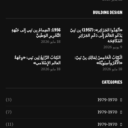
BUILDING DESIGN
«أَنْقِذُوا الجَزَائِر»: (1957) بِن نَبِيّ
1956: انْضِمامُ بِن نَبِي إِلى جَبْهَةِ
يَدْعُو العَالَمَ إِلَى دَعْمِ الجَزَائِرِ
التَّحْرِيرِ الوَطَنِيِّ
المُكَافِحَة
18 مايو 2026
9 يونيو 2026
الْكِتَابُ الْخَامِسُ لِمَالِكِ بِنْ نَبِيّ:
الكِتابُ الرَّابِعُ لِبِن نَبِي: «وِجْهَةُ
«الْأَفْرُوآسِيَوِيَّةُ»
العالم الإِسْلامي»
18 مايو 2026
18 مايو 2026
CATEGORIES
(3)
1979-1970
(7)
1979-1970
(11)
1979-1970