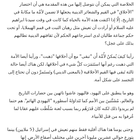
الخلاصة التي يمكن أن نتوصل إليها من هذه المقدمة هي أن اختصار
“الأخلاق” في القيم والشعائر الدينية يجعلها لا تضمن لأمَّة ما مكانةً في
التاريخ، إلّا إذا اكتفت هذه الأمة بالحياة كما كانت في وقت سيدنا ابراهيم
عليه السلام أو أرادت أن تعيش مثل رهبان التبت في قمم الهيملايا، أو تحت
حكم جماعة طالبان لدى استرجاعهم الحكم لأن ثقافتهم الدينية تطالبهم
بذلك على عجل؟
رأينا كيفَ يُمكنُ لأُمَّة أَن “تبقى” مع أن أخلاقها “ذهبت”، ورأينا أيضا الأمة
التي ذهبت رغم أنها استَثمَرَت كلَّ شيء في أخلاقها، لكن هناك أيضا حالة
ثالثة تَبقى فيها القيم الأخلاقية (بالمعنى الديني) وتَستَمرَّ دون أن تحتاج إلى
التجسد على شكل أمة.
وهو ما ينطبق على اليهود، فاليهود عاشوا تائهين بين حضارات التاريخ
والعالم، مُشَتَّتينَ بين الأمم كما تَتَداوَلهُ أسطورة “اليهودي الهائم”. هم حتما
لم يريدوا ذلك لكنه كانَ قَدَرَهُم ربما بسبب لعنة سُلّطَت عليهم عقابا لما
عُرفوا به من قتل للأنبياء.
وحتى يومنا هذا هناك أقلية فقط منهم تعيش في إسرائيل (5 ملايين) بينما
يتوزع حوالي عشرين مليونا آخرين على مختلف أصقاع الأرض. إنها