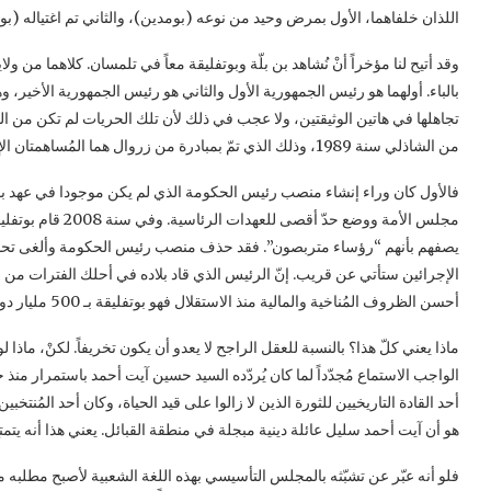
اللذان خلفاهما، الأول بمرض وحيد من نوعه (بومدين)، والثاني تم اغتياله (ب
بالباء. أولهما هو رئيس الجمهورية الأول والثاني هو رئيس الجمهورية الأخير، وه
تجاهلها في هاتين الوثيقتين، ولا عجب في ذلك لأن تلك الحريات لم تكن من الق
من الشاذلي سنة 1989، وذلك الذي تمّ بمبادرة من زروال هما المُساهمتان الإيجابيتان الوحيدتان في الدستور منذ سنة 1963.
فالأول كان وراء إنشاء منصب رئيس الحكومة الذي لم يكن موجودا في عهد بومدي
مجلس الأمة ووضع حدّ
يصفهم بأنهم “رؤساء متربصون”. فقد حذف منصب رئيس الحكومة وألغى تحديد ال
الإجرائين ستأتي عن قريب. إنّ الرئيس الذي قاد بلاده في أحلك الفترات من النا
أحسن الظروف المُناخية والمالية منذ الاستقلال فهو بوتفليقة بـ 500 مليار دولار من المداخيل بين سنة 2000 وسنة 2010.
ماذا يعني كلّ هذا؟ بالنسبة للعقل الراجح لا يعدو أن يكون تخريفاً. لكنْ، ماذا 
الواجب الاستماع مُجدّداً لما كان يُردّده السيد حسين آيت أحمد باستمرار 
أحد القادة التاريخيين للثورة الذين لا زالوا على قيد الحياة، وكان أحد المُنت
هو أن آيت أحمد سليل عائلة دينية مبجلة في منطقة القبائل. يعني هذا أنه يتمت
فلو أنه عبّر عن تشبّثه بالمجلس التأسيسي بهذه اللغة الشعبية لأصبح مطلبه م