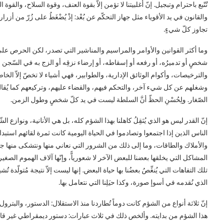
تُتّبع باحترام وتبجيل. إنّ أغلبيتنا لا تؤمن إلاّ بقوة العنف، وقوة السلاح، والق
والقانون في يد الأقوياء مثل جهاز التحكّم عن بُعْد: إذْ يُضْغَطُ على زُرّ من أ
تجاوز كلّ شيءٍ.
وما أكثر القوانين والأوامر والمراسيم والمناشير التي تصدر، لكن الحرص على ت
شخصٍ أو تدميرُه، أو رفعه أو إسقاطه، أو إرضاء نزقِه أو الزج به في السّجن إذا 
والترخيصات، وأكوام الوثائق الإدارية، والطوابير، فهي أشياء لا تخصّ إلاّ ال
وشغلهم عن كل شيء آخر، والتحكم فيهم، والقضاء عليهم، وتركيعهم كما يُقال في 
الصّغار. ولِحُسْنِ الحظّ أنَّ السلطة ليست في يد كلّ شخصٍ وطول الزمن.
إنّ القدر ليس هو الذي يُثقِلُ كاهلنا بهذا الشؤم كله، بل هي الأنانية، ونوازع
الناس الذين إذا اجتمعوا وتصادموا في الحياة اليومية كانت ثمرة لقائهم استبدادا
والأملاك والطاقات، وما إلى ذلك من الشرور التي نعاني منها ونتشكى منها جميعاً.
المشاكل التي يخلقها بعضنا للبعض الآخر لا شعورياًّ، وإنّها آلاف الهموم الصغير
تلك التفاهات التي يُنغِّصُ بعضُنا بها حياة البعض. إنها ليست إلاّ نتيجة مُتولّدة ت
الذي نُقدمه في أسوإ صورة، وكذا حيَلِنا التي نتعامل بها.
إنّ ثلاثة أنواع من الشؤم كانت دوماً تُطاردنا منذ الاستقلال: الدستور، والبترول 
هذا الشؤم من بدايته. وألخص ذلك في ثلاث عبارات: دستور ديمقراطي غير قابل