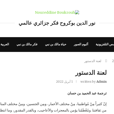
نور الدين بوكروح فكر جزائري عالمي
ص التلفزيونية
ألبوم الصور
حياة مالك بن نبي
فكر مالك بن نبي
العربية
2
لعنة الدستور
لعنة الدستور
Admin
written by
1 أبريل 2022
ترجمة عبد الحميد بن حسان
إنّ كثيراً مِنْ مُواطنينا، مِنْ مختلف الأعمار، ومِن الجنسين، ومِنْ مختلف ا
من ثقافتنا. ومُعْظَمُنا يؤمن بالمعجزات والأعاجيب، وبالقدر المقدور، وما انت