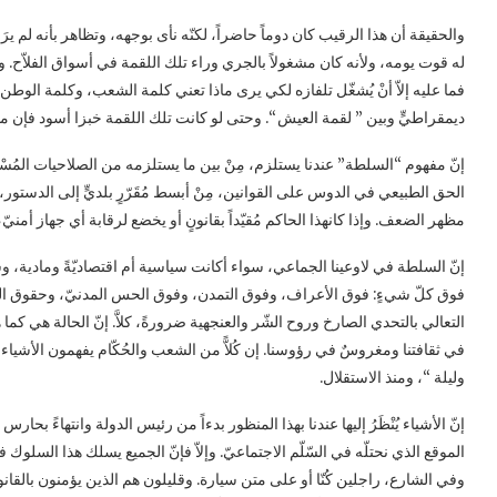
والحقيقة أن هذا الرقيب كان دوماً حاضراً، لكنّه نأى بوجهه، وتظاهر بأنه لم يرَ 
له قوت يومه، ولأنه كان مشغولاً بالجري وراء تلك اللقمة في أسواق الفلاّح. و” تلك
فما عليه إلاّ أنْ يُشغّل تلفازه لكي يرى ماذا تعني كلمة الشعب، وكلمة الوطن،
ديمقراطيٍّ وبين ” لقمة العيش “. وحتى لو كانت تلك اللقمة خبزا أسود فإن 
إنّ مفهوم “السلطة” عندنا يستلزم، مِنْ بين ما يستلزمه من الصلاحيات المُسْندة
الحق الطبيعي في الدوس على القوانين، مِنْ أبسط مُقَرّرٍ بلديٍّ إلى الدستور، كُل
مظهر الضعف. وإذا كانهذا الحاكم مُقيّداً بقانونٍ أو يخضع لرقابة أي جهاز أمنيّ، 
إنّ السلطة في لاوعينا الجماعي، سواء أكانت سياسية أم اقتصاديّةً ومادية، وسوا
فوق كلّ شيءٍ: فوق الأعراف، وفوق التمدن، وفوق الحس المدنيّ، وحقوق الغ
التعالي بالتحدي الصارخ وروح الشّر والعنجهية ضرورةً، كلاَّ. إنّ الحالة هي ك
في ثقافتنا ومغروسٌ في رؤوسنا. إن كُلاًّ من الشعب والحُكّام يفهمون الأشياء ب
وليلة “، ومنذ الاستقلال.
إنّ الأشياء يُنْظَرُ إليها عندنا بهذا المنظور بدءاً من رئيس الدولة وانتهاءً 
الموقع الذي نحتلّه في السّلّم الاجتماعيّ. وإلاّ فإنّ الجميع يسلك هذا السلو
وفي الشارع، راجلين كُنّا أو على متن سيارة. وقليلون هم الذين يؤمنون بالقا