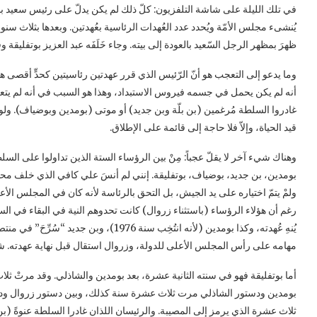
يُنشىء مجلس الأمّة ويُحدد عدد العُهدات الرئاسية بعُهدتين. وبعدها بثلاث سنو
ظهرَ بمظهر الرجل السّعيد بالعودة إلى بيته. وجاء خَلَفَه عبد العزيز بوتفليقة وقام بتعديل دستور 1996، و
وما يدعو إلى التعجب هو أنّ الرّئيس الذي قرر عهدتين رئاسيتين كحدٍّ أقصى 
أنه لم يكن يحمل في جسمه فيروس الاستبداد، وهذا هو السبب في أنه لم يتعرّ
غادروا السلطة مُرغمين (بن بلّة وبن جديد) أو موتى (بومدين وبوضياف). ولولا
قيد الحياة، وإلاّ فلا حاجة إلى قائمة على الإطلاق.
وهناك شيء آخر لا يقلّ عجباً: مِنْ بين الرؤساء الستة الذين تداولوا على السلطة 
بومدين، بن جديد، بوضياف، بوتفليقة. إنني لم أنسَ علي كافي الذي خلف محمد ب
ولمْ يتمّ اختياره على يد الجيش، بل التحق بالرئاسة لأنه كان في المجلس الأعلى
رغم أن هؤلاء الرؤساء (باستثناء زروال) كانت تحدوهم النية في البقاء في السل
يُنهِ عُهدته، وكذا بومدين (لأنه انتُخِب سنة
مهامه على رأس المجلس الأعلى للدولة، وزروال استقال قبل نهاية عهدته. شيء
أما بوتفليقة فهو في سنته الثانية عشرة، بعد بومدين والشاذلي. وقد مرتْ ث
بومدين ودستور الشاذلي مرت ثلاث عشرة سنة كذلك، وبين دستور زروال ودستور
ثلاث عشرة الذي يرمز إلى المصيبة. والرئيسان اللذان غادرا السلطة عنوةً (بن ب