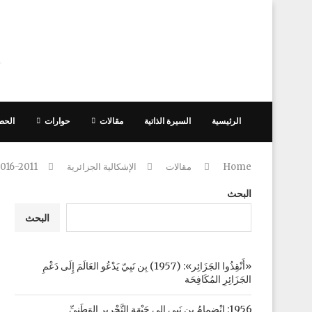
الرئيسية
السيرة الذاتية
مقالات
حوارات
الحص
Home
مقالات
الإشكالية الجزائرية
016-2011
البحث
البحث
«أَنْقِذُوا الجَزَائِر»: (1957) بِن نَبِيّ يَدْعُو العَالَمَ إِلَى دَعْمِ
الجَزَائِرِ المُكَافِحَة
1956: انْضِمامُ بِن نَبِي إِلى جَبْهَةِ التَّحْرِيرِ الوَطَنِيِّ