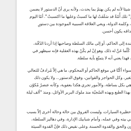
شيئا لأنه لم يكن يهتمّ بما يحدث، ولأنه يرى أنّ الدستور لا يضمن
 أُمّةٌ قد سَلَفَتْ لها ما كسبتْ وعليها ما اكتسبتْ “. أمّا اليوم
 وكلمة الدولة، ويعي العلاقة السببية الموجودة بين دستورٍ
مذاقه يكون أحسن.
 إلى الحاكم، أو إلى مالك السلطة وصاحبها إذا أردنا الدّقّة،
ّما عَنَّ له ذلك. وهو إنْ لم يكُنْ بهذه العقلية فإنه سيظهر في
فهذا يعني أنه لا يتمتّع بأية سلطة.
ء أكُنّا في موقع الحاكم أو المحكوم، ما هي إلاّ مُرادفٌ للتعالي
ير، وكل الحواجز والقوانين، وفوق الدستور… ولا يكون ذلك
ما هي بكل بساطة، والأمور تجري هكذا بعفوية، وكأنه عنصرٌ مُكوّن
هذا الطبع وبهذه السّجيّة منذ ملوك البربر الأوائل، ومنذ “ألف ليلة
بحارس حظيرة السيارات. وليست الفروق بين حالة وحالة أخرى إلاّ بسبب
ك في بيته وفي عمله، وأمام شبابيك الإدارة، وفي دهاليز السلطة،
نون والحق والقدوة الحسنة. وعلى نقيض ذلك فإنّ القدوة السيئة