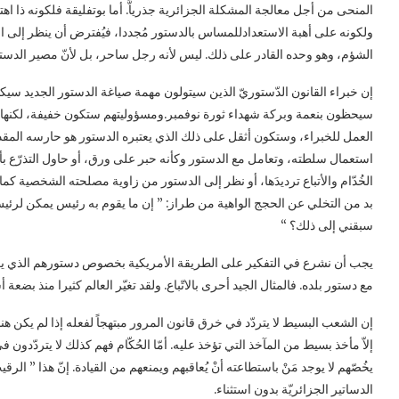
المنحى من أجل معالجة المشكلة الجزائرية جذرياًّ. أما بوتفليقة فلكونه ذا اهتمام
ولكونه على أهبة الاستعدادللمساس بالدستور مُجددا، فيُفترض أن ينظر إلى الأشيا
الشؤم، وهو وحده القادر على ذلك. ليس لأنه رجل ساحر، بل لأنّ مصير الدستور م
إن خبراء القانون الدّستوريّ الذين سيتولون مهمة صياغة الدستور الجديد سي
سيحظون بنعمة وبركة شهداء ثورة نوفمبر.ومسؤوليتهم ستكون خفيفة، لكنها س
العمل للخبراء، وستكون أثقل على ذلك الذي يعتبره الدستور هو حارسه المقد
استعمال سلطته، وتعامل مع الدستور وكأنه حبر على ورق، أو حاول التذرّع بأنّ
بد من التخلي عن الحجج الواهية من طراز: ” إن ما يقوم به رئيس يمكن لرئيس آ
سبقني إلى ذلك؟ “
يجب أن نشرع في التفكير على الطريقة الأمريكية بخصوص دستورهم الذي يعو
مع دستور بلده. فالمثال الجيد أحرى بالاتّباع. ولقد تغيّر العالم كثيرا منذ بضعة 
إن الشعب البسيط لا يتردّد في خرق قانون المرور مبتهجاً لفعله إذا لم يكن
إلاّ مأخذ بسيط من المآخذ التي تؤخذ عليه. أمّا الحُكّام فهم كذلك لا يتردّدون
يخُصّهم لا يوجد مَنْ باستطاعته أنْ يُعاقبهم ويمنعهم من القيادة. إنّ هذا ” الر
الدساتير الجزائريّة بدون استثناء.