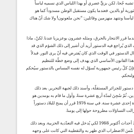
 تشبه جُحا، لكن بزيٍّ عصري أو بهذا اللباس الذي نسميه لباساً
 الثورية أو بالدين. فعندما يكون مستقبل الوطن مسدوداً كما هو
ليأسنا ونتنهد منهزمين وقائلين: “نحن ملعونون! ولا شك أنّ هناك
 قرر الانتحار بالحرق، ومثله عشرون بوعزيزيا عندنا. لكنْ، ماذا
 الذي يُراجع فيه الدستور أريد أن أشير إلى ذلك الشؤم الذي قد
ل الدستور في الوقت الذي كان يُفترض فيه أنْ يرى النور. فبدلاً
 هذا القانون الأساسي الذي يهدف إلى وضع خطّة للتنظيم
فإنّ كلّ رئيس جمهورية تُسوّل له نفسه المساس بالدستور سيُحكم
ولنحكم.
ستور للجزائر المستقلّة، وأسند ذلك لجبهة التحرير. بعد ذلك
ثُمّ سُجِنَ لمدّة أربع عشرة سنةً. وأول ما قام به بومدين هو
تجميد ذلك الدستور غير الشرعي وراح يُسيّرُ البلاد خارج أي إطارٍ دستوريّ لمدة إحدى عشرة سنة. في سنة 1976 قرر أن يمنح للبلاد دستوراً
الت التساؤلات مطروحة حولها إلى يومنا.
في سنة 1989 قام خَلَفُهُ الشاذلي بن جديد بمراجعة دستور 1976 تحت ضغط أحداث أكتوبر 1988 لكي يُدخل فيه التعدّدية الحزبية. وبعد ذلك
مْ ننْسَ الاضطراب الذي ظهر به والتقطيبة التي كانت على وجهه