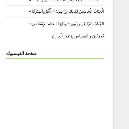
الْكِتَابُ الْخَامِسُ لِمَالِكِ بِنْ نَبِيّ: «الْأَفْرُوآسِيَوِيَّةُ»
الكِتابُ الرَّابِعُ لِبِن نَبِي: «وِجْهَةُ العالم الإِسْلامي»
بُومَدْيَنَ و المساس بِرُمُوزِ الْجَزَائِرِ
صفحة الفيسبوك