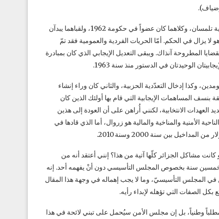
وضياف).
وقد أتيح لنا مؤخراً أنْ نُشاهد بن بلّة وبوتفليقة معاً في تلمسان. كلاهما من ولاية تلمسان، وكلاهما كان عضواً في حكومة 1962، ولقباهما يبدآن
و لا يزال في الحكم. أمّا الحريات الفردية والعمومية فقد تمّ
ضايا المطروحة آنذاك. ويبقى التعديل الإيجابي الذي كان بمبادرة
ن، وكذا إدخال التعدّدية الحزبية، والثاني كان وراء إنشاء
 أقصى للعهدات الرئاسية. وفي سنة 2008 قام بوتفليقة بنسف المساهمات الإيجابية التي قام بها أولئك الذين كان
عهدات الانتخابية، لكنني أُراهن على أن العودة إلى هذين
حية الأمنية والمناخية والمالية هو زروال، أما الذي قادها في
لو كانت مشاكل الجزائر كلّها آتية من هذا؟ إنني أعتقد أنه من
منذ خمسين سنة بخصوص المجلس التأسيسي دون أنْ يفهمه أحد. إنه
خبين في المجلس التأسيسيّ، وما لا يجب إهماله في وجهة هذا المقال
ع بكل الصفات التي تؤهله لإبداء رأيه.
طلباً وطنياً، بل إن مجلس الأمن سيُحمل على تبني لائحة في هذا