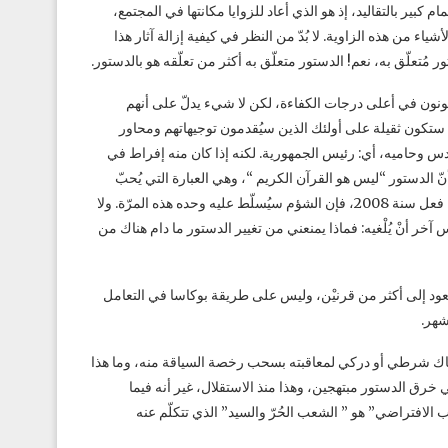
 كبير بالتقاليد، إذ هو الذي أعاد للزوايا مكانتها في المجتمع،
ء من هذه الزاوية. لا بُدّ من النظر في كيفية إزالة آثار هذا
ُتعلّق به، نعم! الدستور متعلّق به أكثر من تعلّقه هو بالدستور.
كونون في أعلى درجات الكفاءة، لكن لا شيء يدلّ على أنهم
تكون ثقيلة على أولئك الذين سيُقدمون توجيهاتهم ومحاور
س وحاميه، أي: رئيس الجمهورية. لكنه إذا كان منه إفراط في
 الدستور “ليس هو القرآن الكريم “، وهي العبارة التي يُحبّ
الخُدّام والأتباع ترديدَها، أو نظر إلى الدستور من زاوية مصلحته الشخصية كما فعل سنة 2008، فإن الشؤم سيُسلّط عليه وحده هذه المرّة. ولا
خر أنْ يُلْغيه: فماذا يمنعني من تغيير الدستور ما دام هناك من
د إلى أكثر من قرنيْن، وليس على طريقة بوكاسا في التعامل
أشهر.
 هناك شرطي أو دركي لمعاقبته بسحب رخصة السياقة منه، وما هذا
 في خرق الدستور مبتهجين، وهذا منذ الاستقلال، غير أنه فيما
قيب الافتراضي” هو ” الشعب الحُرّ والسيد” الذي تتكلّم عنه