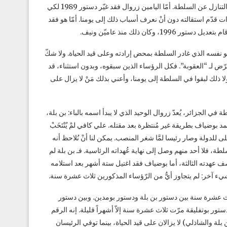
في تلك الليلة على شاشة التلفزيون: كلّ ذلك لم يكن يدلّ على رئيس سعيد بالتنازل عن السلطة. أمّا اليامين زروال فقد غيّر دستور 1989 لكي
ات قدّم استقالته دون أنْ نعرف أسباب ذلك إلى يومنا. أمّا هو فقد
كان ذلك منذ عاميّن ونيف.
هو نفسه الذي غادر السلطة بمحض إرادته وعلى قيد الحياة. ولا شكّ
ض لـ “العقوبة”. فكل الرؤساء الذين سبقوه، وبدون استثناء، قد
 ذلك لبقوا في السلطة إلى يومنا، وأعني بذلك مَنْ لا يزال على
في الجزائر، يُعدّ زروال الوحيد الذي لا يبدأ اسمه بالباء: بن بلة،
وضياف بطريقة غير مُنتظرة بعد مقتله. علي كافي لمْ يُنْتَخَبْ
 للدولة وصار رئيسا لمَّا شغر المنصب. يمكن لنا أنْ نُلاحظ أنه
طة، فلا أحد منهم وصل إلى نهاية عُهداته الرئاسية. فـ بن بلة لم
 1976)، وبن جديد “سُرِّحَ” في منتصف عهدته الثالثة، أما بوضياف فقد اغتيل ستة أشهر بعد استلامه
 آخر: لم يتجاوز أيٌّ من الرّؤساء المذكورين ثلاث عشرة سنة.
لاث عشرة سنة بين دستور بن بلة ودستور بومدين. وبين دستور
 بوتفليقة مرّت ثلاث عشرة سنة إلاّ أشهراً قليلة. إنه الرقم
لة والشاذلي) لا يزالان على قيد الحياة، بينما توفي الرئيسان