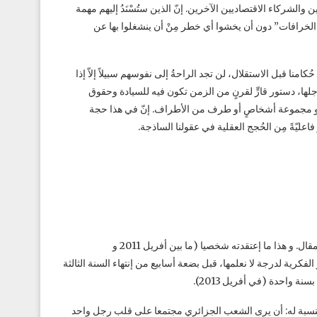
لشركاء الاقتصاديين الآخرين. إنّ الذين ستُسْنَدُ إليهم مهمة
” الخرافات” دون أن يخشوا أي خطر مِنْ أن ينشغلوا بها عن
منا قبل الاستقلال، لن تجد الراحةُ إلى نفوسهم سبيلاً إلاّ إذا
من أجلها، دستور قارٍّ لقرنٍ من الزمن تكون فيه للسيادة وحقوق
 أو مجموعة أشخاصٍ أو طرف من الأطراف. إنّ في هذا حجة
عليّةً مِن الحُجج العقلية في عقولنا الساذجة.
كان يبدو أن حالة بوتفليقة تُنافي منطق ” لعنة الدستور” الموصوف في هذا المقال. و هذا ما إعتقدته شخصيا (ما بين أفريل 2011 و
ة و الفكرية لدرجة لا نعلمها، قبل بضعة أسابيع من إنتهاء السنة الثالثة
 واحدة (في أفريل 2013).
بالنسبة له: أن يرى الشعب الجزائري مجتمعا على قلب رجل واحد