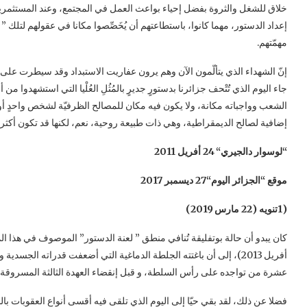
خلاق للشغل والثروة بفضل إحياء بواعث العمل في المجتمع، وعند المستثمرين وا
إعداد الدستور، مهما كانوا، باستطاعتهم أن يُخَصِّصوا مكانا في عقولهم لتلك 
مهمّتهم.
إنّ الشهداء الذي يتألّمون الآن وهم يرون عفاريت الاستبداد وقد سيطرت على حُكا
جاء اليوم الذي تُتْحف جزائرنا بدستورٍ جديرٍ بالمُثُلِ العُلْيا التي استشهدوا 
الشعب وواجباته مكانة، ولا يكون فيه مكان للمصالح الظرفيّة لشخص واحدٍ
إضافية لصالح الديمقراطية، وهي ذات طبيعة روحية، نعم، لكنها قد تكون أكثر فا
“
لوسوار دالجيري
“
24 أفريل 2011
موقع
“
الجزائر اليوم
“27 ديسمبر 2017
(1
تنويه
(
22
مارس
2019
)
أفريل 2013)، إلى أن باغتته الجلطة الدماغية التي أضعفت قدراته الجسدي
عشرة من تواجده على رأس السلطة، و قبل إنقضاء العهدة الثالثة المسروقة بسنة
فضلا عن ذلك، لقد بقي حيّا إلى اليوم الذي تلقى فيه أقسى أنواع العقوبات 