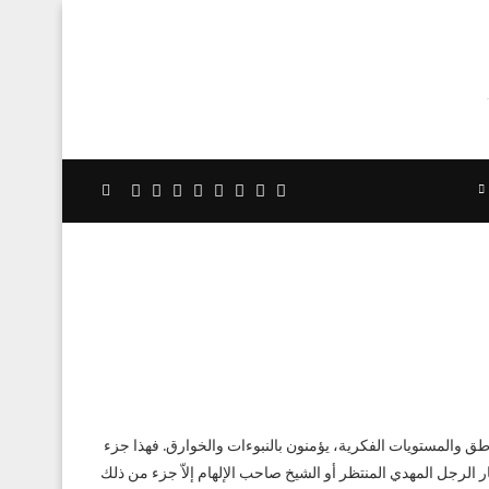
لمناطق والمستويات الفكرية، يؤمنون بالنبوءات والخوارق. فهذا جزء
ظار الرجل المهدي المنتظر أو الشيخ صاحب الإلهام إلاّ جزء من ذلك