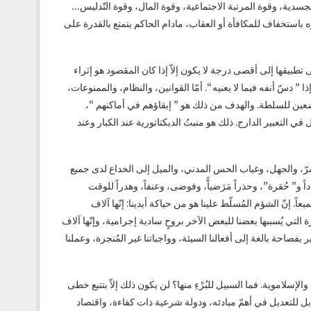
وة الجسدية، وقوة المرتبة الاجتماعية، وقوة المال، وقوة التّدليس…
زراره باستخفاف للمكافأة أو العقاب، مادام الحاكم يتمتع بالقدرة على
طبيقها إلى أقصى درجة لا يكون إلاّ إذا كان المقصود هو إثراء
” دسّ أنفه فيما لا يعنيه “. أمّا القوانين، والنظام، والممنوعات،
خاضعين للسلطة. والهدف من ذلك هو ” إبقاؤهم في أماكنهم “،
التعبير الدارج. ذلك هو منبتُ الديكتاتورية عند الكبار وعند
 الشّرّ، والجهل، وغياب الحس المدني، والميل إلى الخداع لدى جميع
ً و” حُقرة”، وحذراً مَرَضياًّ، وفوضى، وعنفاً، وهدراً للوقت
 إنّ الشؤم المُسلّط علينا هو من حياكة أيدينا: إنّها آلاف
ة التي يُسببها بعضنا للبعض الآخر بروحٍ سادية إجرامية، وإنّها آلاف
ُشير بفصاحة بالغة إلى أفعالنا السيئة، وواجباتنا غير المُنجزة، وعملنا
والإسلاموية. فما السبيل للبُرْءِ منها؟ لن يكون ذلك إلاّ بتتبع خطى
 للتعديل في أهمّ مبادئه، ودولة شرعية ذات كفاءة، واقتصاد