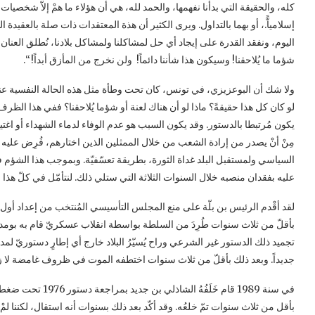
كله، والحقيقة التي بدأنا نفهمها، والحمد لله، هي أن هؤلاء ما همْ إلاّ شخصيات
إسلامياًّ.، أو بهما بالتداول. ويرى الكثير أن هذة المعتقدات ذات صلة بالعقيدة
اليوم، ونفقد القدرة على إيجاد أي حل لمشاكلنا ولمشاكل بلادنا، نُطلق العنان 
شؤما ما يُلاحقنا! وسيكون هذا شأننا دائماً! ولن نخرج من المأزق أبداً! “.
ولا شك أن البوعزيزي، في تونس، كان تحت وطأة مثل هذه الحالة النفسية عندما
لو كان كل هذا حقيقةً؟ ماذا لو أن هناك لعنة أو شؤما يُلاحقنا؟ ففي هذا الظرف
يكون مُرتبطا بالدستور. وقد يكون السبب هو عدم الوفاء لدماء الشهداء أو اغتيا
مِنْ أنْ يصدر من إرادة الشعب من خلال الممثلين الذين اختارهم، فُرِض عليه
السياسي ولمستقبل البلد غداة الثورة، بطريقة تعسّفيّة. وبموجب هذا الشؤم 
عليه بفقدان منصبه خلال السنوات الثلاثة التي ستلي ذلك. لنتأمّل في كلّ هذا 
لقد أقْدم الرئيس بن بلّة على منع المجلس التأسيسي المُنتخب من إعداد أول د
بأقلّ من ثلاث سنوات طُرِدَ من السلطة بواسطة انقلاب عسكريّ قام به بومدين، 
جديداً. وبعد ذلك بأقلّ من ثلاث سنوات اختطفه الموت في ظروف غامضة لا ز
بأقل من ثلاث سنوات تمّ خلعُه. وقد أكّد بعد ذلك بسنوات أنه استقال، لكننا ل