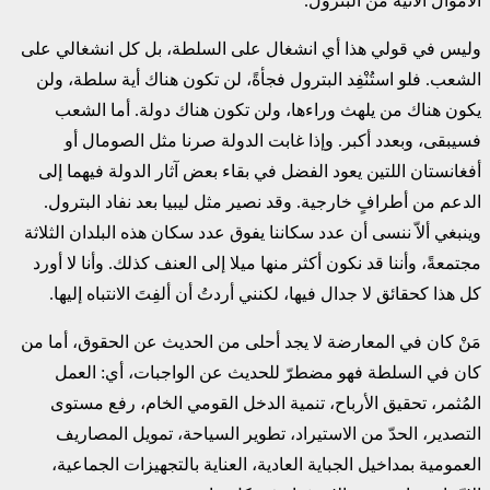
الأموال الآتية من البترول.
وليس في قولي هذا أي انشغال على السلطة، بل كل انشغالي على
الشعب. فلو استُنْفِد البترول فجأةً، لن تكون هناك أية سلطة، ولن
يكون هناك من يلهث وراءها، ولن تكون هناك دولة. أما الشعب
فسيبقى، وبعدد أكبر. وإذا غابت الدولة صرنا مثل الصومال أو
أفغانستان اللتين يعود الفضل في بقاء بعض آثار الدولة فيهما إلى
الدعم من أطرافٍ خارجية. وقد نصير مثل ليبيا بعد نفاد البترول.
وينبغي ألاّ ننسى أن عدد سكاننا يفوق عدد سكان هذه البلدان الثلاثة
مجتمعةً، وأننا قد نكون أكثر منها ميلا إلى العنف كذلك. وأنا لا أورد
كل هذا كحقائق لا جدال فيها، لكنني أردتُ أن ألفِتَ الانتباه إليها.
مَنْ كان في المعارضة لا يجد أحلى من الحديث عن الحقوق، أما من
كان في السلطة فهو مضطرّ للحديث عن الواجبات، أي: العمل
المُثمر، تحقيق الأرباح، تنمية الدخل القومي الخام، رفع مستوى
التصدير، الحدّ من الاستيراد، تطوير السياحة، تمويل المصاريف
العمومية بمداخيل الجباية العادية، العناية بالتجهيزات الجماعية،