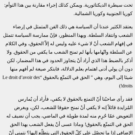
تحت سيطرة الديكتاتورية. ويمكن كذلك إجراء مقارنة بين هذا التوأم:
كوريا الجنوبية وكوريا الشمالية.
يعتقد الكثير عندنا أن السياسة هي ذلك الفن المتمثل في إرضاء
الشعب وانتقاد السلطة. وبهذا المنظور، فإنّ ممارسة السياسة تتمثل
في إفهام الشعب أنْ لا شيء عليه وليس له إلاّ الحقوق، وفي الكلام
عن السلطة واتّهامها بأنها لم تمنح الشعب ما يكفي من الحقوق. ولا
أذكر بالضبط هذا الذي أراد أنْ يتجاوز الحدود في هذا المضمار، لكن
دون أن يولي أدنى اهتمام بعلم الدلالة، فابتكر صيغة لم أفهم منها
شيئا إلى اليوم، وهي ” الحق في التمتّع بالحقوق “Le droit d’avoir des
droits!)
فقد رأى صاحبُنا أنّ التمتع بالحقوق لا يكفي، فأراد أن يُمارس
المُزايدة قائلاً إنه لا يكفي أنْ نمنح حقوقا للشعب، لكن، وبغرض
التعويض عمّا حُرِم منه لمدة طويلة في الماضي، يجب أن نضيف له
الحق في التمتّع بالحقوق! وماذا عسى أنْ يفعل الشعب بهذا الحق
الإضافي إذا ما تحصّل على كلّ الحقوق التي يتطلّع إليها؟ نتمنى أنّ