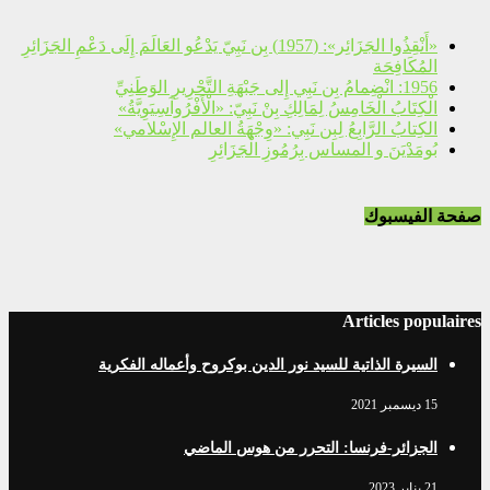
«أَنْقِذُوا الجَزَائِر»: (1957) بِن نَبِيّ يَدْعُو العَالَمَ إِلَى دَعْمِ الجَزَائِرِ
المُكَافِحَة
1956: انْضِمامُ بِن نَبِي إِلى جَبْهَةِ التَّحْرِيرِ الوَطَنِيِّ
الْكِتَابُ الْخَامِسُ لِمَالِكِ بِنْ نَبِيّ: «الْأَفْرُوآسِيَوِيَّةُ»
الكِتابُ الرَّابِعُ لِبِن نَبِي: «وِجْهَةُ العالم الإِسْلامي»
بُومَدْيَنَ و المساس بِرُمُوزِ الْجَزَائِرِ
صفحة الفيسبوك
Articles populaires
السيرة الذاتية للسيد نور الدين بوكروح وأعماله الفكرية
15 ديسمبر 2021
الجزائر-فرنسا: التحرر من هوس الماضي
21 يناير 2023