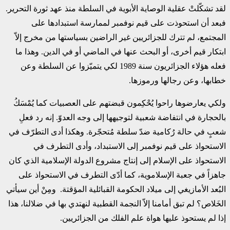
لقد تشكّلتْ عقلية الوصاية الأبوية في السلطة منذ عهد ثورة التحرير.
فبعد أن استحوذت على قيم نوفمبر لممارسة استبدادها على
المجتمع، لم تترك للجزائريين غير الراضين بسياستها من مخرج إلاّ
ابتكار قيم أخرى، أو البحث عنها في الماضي أو في الدين. وهذا ما
فعله هؤلاء الجزائريون سنة 1989 لكي يتميّزوا عن السلطة وعن
خطابها، وعن رجالها ورموزها.
ولكي يعارضوها راحوا يُحْكِمون قبضتهم على العصبيات كما يُمْسَكُ
بالحجارة في انتفاضة شعبية لتوجيهها إلى وجه العدوّ. إنه رد فعلِ
شعبٍ في حالة رُكامية ضدّ سلطة مُتحجّرة. وهكذا أدى التطرّف في
الاستحواذ على قيم نوفمبر إلى الاستبداد، وأدى التطرف في
الاستحواذ على الإسلام إلى إنتاج مشروع الدولة الإسلامية الذي كان
جاهزاً في جعبة الإسلاموية، كما أدّى التطرف في الاستحواذ على
البُعد الأمازيغي إلى ميلاد الحكومة القبائلية المؤقتة. ومِنْ أين سيأتي
الخَلاص؟ لم تبق أمامنا إلاّ النجمة القطبية لنهتدي بها في ضلالنا، هذا
إذا لم يستحوذ عليها هواة علم الفلك من الجزائريين.