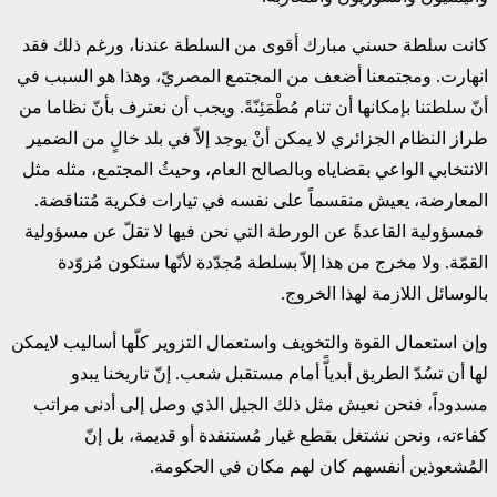
كانت سلطة حسني مبارك أقوى من السلطة عندنا، ورغم ذلك فقد
انهارت. ومجتمعنا أضعف من المجتمع المصريّ، وهذا هو السبب في
أنّ سلطتنا بإمكانها أن تنام مُطْمَئِنّةً. ويجب أن نعترف بأنّ نظاما من
طراز النظام الجزائري لا يمكن أنْ يوجد إلاّ في بلد خالٍ من الضمير
الانتخابي الواعي بقضاياه وبالصالح العام، وحيثُ المجتمع، مثله مثل
المعارضة، يعيش منقسماً على نفسه في تيارات فكرية مُتناقضة.
فمسؤولية القاعدةً عن الورطة التي نحن فيها لا تقلّ عن مسؤولية
القمّة. ولا مخرج من هذا إلاّ بسلطة مُجدّدة لأنّها ستكون مُزوّدة
بالوسائل اللازمة لهذا الخروج.
وإن استعمال القوة والتخويف واستعمال التزوير كلّها أساليب لايمكن
لها أن تسُدّ الطريق أبدياًّ أمام مستقبل شعب. إنّ تاريخنا يبدو
مسدوداً، فنحن نعيش مثل ذلك الجيل الذي وصل إلى أدنى مراتب
كفاءته، ونحن نشتغل بقطع غيار مُستنفدة أو قديمة، بل إنّ
المُشعوذين أنفسهم كان لهم مكان في الحكومة.