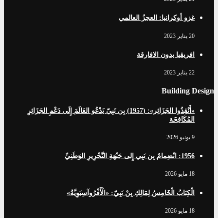
غزو أوكرانيا: العجزُ العالمي
20 يناير 2023
افریقيا بدون الافارقة
22 يناير 2023
Building Design
«أَنْقِذُوا الجَزَائِر»: (1957) بِن نَبِيّ يَدْعُو العَالَمَ إِلَى دَعْمِ الجَزَائِرِ
المُكَافِحَة
9 يونيو 2026
1956: انْضِمامُ بِن نَبِي إِلى جَبْهَةِ التَّحْرِيرِ الوَطَنِيِّ
18 مايو 2026
الْكِتَابُ الْخَامِسُ لِمَالِكِ بِنْ نَبِيّ: «الْأَفْرُوآسِيَوِيَّةُ»
18 مايو 2026