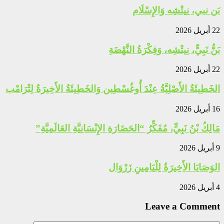
بَن نبي، نِيتْشِه وَالإِسْلَام
22 أبريل 2026
بَنُّ نَبِيٍّ، نِيتْشِه، وَفِكْرَةُ النَّهْضَةِ
22 أبريل 2026
الخَطِيئَةُ الأَصْلِيَّةُ عِنْدَ أُوغُسْطِين وَالخَطِيئَةُ الأَخِيرَةُ لِتْرَامْب
16 أبريل 2026
مَالِكُ بْنُ نَبِيٍّ، مُفَكِّرُ “الحَضَارَةِ الإِنْسَانِيَّةِ العَالَمِيَّةِ”
9 أبريل 2026
الوَصَايَا الأَخِيرَةُ لِلْيَامِينِ زَرْوَال
4 أبريل 2026
Leave a Comment