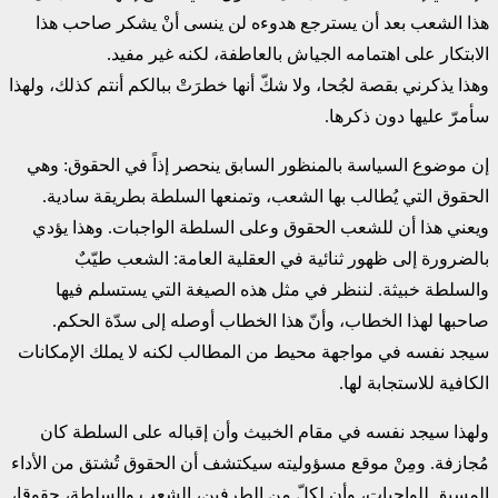
هذا الشعب بعد أن يسترجع هدوءه لن ينسى أنْ يشكر صاحب هذا
الابتكار على اهتمامه الجياش بالعاطفة، لكنه غير مفيد.
وهذا يذكرني بقصة لجُحا، ولا شكّ أنها خطرَتْ ببالكم أنتم كذلك، ولهذا
سأمرّ عليها دون ذكرها.
إن موضوع السياسة بالمنظور السابق ينحصر إذاً في الحقوق: وهي
الحقوق التي يُطالب بها الشعب، وتمنعها السلطة بطريقة سادية.
ويعني هذا أن للشعب الحقوق وعلى السلطة الواجبات. وهذا يؤدي
بالضرورة إلى ظهور ثنائية في العقلية العامة: الشعب طيّبٌ
والسلطة خبيثة. لننظر في مثل هذه الصيغة التي يستسلم فيها
صاحبها لهذا الخطاب، وأنّ هذا الخطاب أوصله إلى سدّة الحكم.
سيجد نفسه في مواجهة محيط من المطالب لكنه لا يملك الإمكانات
الكافية للاستجابة لها.
ولهذا سيجد نفسه في مقام الخبيث وأن إقباله على السلطة كان
مُجازفة. ومِنْ موقع مسؤوليته سيكتشف أن الحقوق تُشتق من الأداء
المسبق للواجبات، وأن لكلّ من الطرفين، الشعب والسلطة، حقوقا،