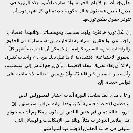
بدأ يوجّه أصابع الاتهام بالخيانة. وإذا سارت الأمور بهذه الوتيرة في
هذين البلدين فستكون هناك حكومة جديدة في كل شهر دون أن
تتوفر حقوق يمكن توزيعها.
إنّ لكلّ ثورة هدفيْن: أولهما سياسي ومؤسساتي، وثانيهما اقتصادي
واجتماعي. والحقوق السياسية (انتخابات نزيهة، مساواة في الحقوق
والواجبات، حرية التعبير، كرامة…) لا يمكن أن تلد تسعة أشهر كلّ
الحقوق الاجتماعية الاقتصادية. لا بدّ قبل ذلك من أداء واجبات كثيرة،
ولا بُدّ أن يُعاد تحريك عجلة الاقتصاد، وأنْ يرجع الناس إلى أنشطتهم،
وأن يصير التسيير أكثر فاعليّةً، وأنْ تؤسس العدالة الاجتماعية على
قوانين جديدة، إلخ.
وعلى مدى أبعد ستُحدد الثورة آليات اختيار المسؤولين الذين
سيعطون الاقتصاد فاعلية أكثر، وكذا آليات مراقبة سياستهم. إنّ
الرؤساء القادمين في هذين البلدين لن يكون بإمكانهم أنْ يستحوذوا
على ملايير الدولارات مثلاً، وتلك هي الإمكانيات والوسائل التي
ستبقى في خدمة الحقوق الاجتماعية للمواطنين.