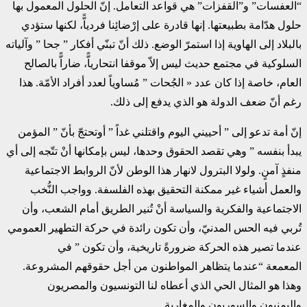
“العفسات” و”القفزات” هي قواعد التعامل. إنّ الحلول المعمول بها
حلول هدّامة بطبيعتها. إنها قادرة على إرْضائِنا فردياًّ، لكنها ستؤدي
بالبلاد إلى الهاوية إذا استمرّ الوضع. ذلك أنّ تبنّي أفكار ” جحا ” وآلياته
السلوكية في مجتمع حديث ليس إلاّ موقفا انتحارياًّ، ضاراًّ بالصالح
العام، خاصة إذا كان عدد « الجُحات ” مُساوياً لعدد أفراد الأمّة. هذا
رغم أنّ ضعف الدولة هو الذي يدفع إلى ذلك.
إنّ أمة تدعو إلى ” أحييني اليوم واقتلني غداً ” أوتحتجّ بأنّ ” المؤمن
يبدأ بنفسه ” وهي تقصد الحقوق وحدها، ليس بإمكانها أنْ تتّجه إلى أي
منفذٍ آمنٍ. ولولا البترول لانهار هذا الوطن لأنّ الروابط الاجتماعية
والعمل أشياء غير ممكنة التحقيق بهذه الفلسفة. وواجب النُّخب
الاجتماعية والفكرية والسياسة أنْ تُنير الطريق أمام الشعب، وأن
تُربي فيه الحس المدنيّ، وأن تكون رائدة في حركة التطهير العمومي
عندما تصير هذه الحركة ضرورةً تاريخية، وأن تكون ” في
المعمعة “عندما يتظاهر المواطنون من أجل حقوقهم المشروعة.
وهذا هو المثال الحي الذي أعطاه لنا التونسيون والمصريون
واليمنيون والسوريون والمغاربة.