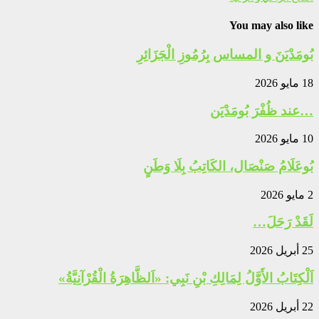
You may also like
بُومَدْيَنَ و المساس بِرُمُوزِ الْجَزَائِرِ
18 مايو 2026
…عند ظُفْرَ بُومَدْيَن
10 مايو 2026
بُوعَلَامُ صَنْصَال، الكَاتِبُ بِلَا وَطَنٍ
2 مايو 2026
لَقَدْ رَحَلَ…
25 أبريل 2026
اَلْكِتَابُ الأَوَّلُ لِمَالِكِ بْنِ نَبِي: «اَلظَّاهِرَةُ الْقُرْآنِيَّةُ»
22 أبريل 2026