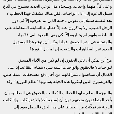
وعلى كلٍّ منهما واجبات. ويشحذه هذا الوعي الجديد فيشرع في اتّباع
سبيل الدعوة إلى أداء الواجبات. لكن هناك مشكلا، فهذا الخطاب لا
يجد لنفسه سبيلا إلى نفوس ناخبيه الذين لم يعرفوه إلاّ في دور
الرجل الطيب، ولا يتذكرون عنه إلاّ خطاباته السابقة المتحاملة على
السلطة، وإنهم لم يختاروه إلاّ لكي يفي بالوعود التي قدّمها،
والمتمثلة في نشر الحقوق. فماذا يمكن أن يتوقع هذا المسؤول
الجديد غير المظاهرات والشغب، إن لم نقل الثورة؟
مِنْ أين يمكن أن تأتي الحقوق إن لم تكن من الأداء المسبق
للواجبات؟ فالحقوق والواجبات أشبه شيء بنظام التقاعد، إذ على
العُمال أن يساهموا باشتراكاتهم من أجل دفع مستحقات المتقاعدين.
والفرنسيون الذين ابتكروا هذه الحيلة يسمونها “نظام التوزيع”. وقد
والنتيجة المنطقية لهذا الخطاب المُطالب بالحقوق هي المطالبة بأن
يأخذ المتقاعدون منحتهم دون أن يُساهم أحدٌ بالاشتراكات. وإذا كانت
الدولة قد تمكّنتْ من الحفاظ على هذا الحق فالفضل يعود إلى