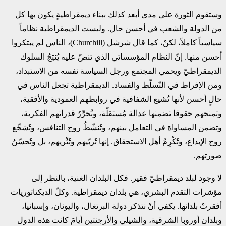
وستقوم الثورة على مدى أبعد كذلك ببناء ديمقراطيةٍ يكون بها كل
من الدولة والشعب في أحسن حال. وليست الديمقراطية نظاماً
سياسياً كاملاً، لكنْ، كما قال شرشل (Churchill)، الناس لم يبتكروا
أحسن منها. إنّ النظام المؤسساتي الذي تنصّ عليه يُنتِجُ السلوك
الديمقراطيّ ويحمي المجتمع ورجل السياسة نفسه من الاستبداد،
ومن الإفراط في التّسلّط والفساد. الديمقراطية تجعل الناس في
حالٍ أحسن لأنها تُشيع الشفافية في روابطهم العمودية والأفقية،
وتمنحهم حقوقا تضمنها عدالة مُستقلّة، وتُحرِّرُ قدراتهم الفكرية،
وتضمن المساواة في التعامل بينهم، وتُنشّطُ روح التنافس، وتُشجِّع
روح الإبداع، وتُكْرِمُ أهل الاستحقاق. إنها تُربّيهم وتُثْريهم، بل وتُحسّنُ
صورتهم.
لا وجود لبلد ديمقراطيّ فقير. فكل البلدان الغنية، بالنظر إلى
مؤشرات التقدم البشري، هي بلدان ديمقراطية. وكلّ الديكتاتوريات
أفقرتْ بلدانها. يكفي أنْ نتذكر دولة البرتغال، واليونان، وإسبانيا،
وبلدان أوروبا الشرقية، والشيلي والأرجنتين أيامَ كانت هذه الدول