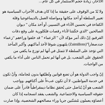
الادّخار، زيادة حجم الاستثمار في كل عام…
ولا بُدّ من الوقوف على حقيقة ما إذا كان هدف الأحزاب السياسية هو
تغيير السلطة أو أخذ مكانها ومواصلة العمل بالديماغوجيا وقلة
الكفاءة في تحسين الأداء في التسيير، أو أخذ مكان ” ديوان
الصالحين “الذي حَكَمَنا لأداء رقصات فلكلورية على وقع دقات
القرقبو. إنّ ذلك أمر مؤكد لأن ” الزعماء ” قد خلفوا وراءهم “زعماء
جددصغارا”(Zaimillons) يلتهبون شوقا لأخذ أماكنهم. وأكبر المآخذ
التي تؤخذ على السلطة لا تتمثل في أنها لم توزع ما يكفي من
الحقوق على الشعب، بل في أنها لم تحمل الناس على أداء ما يكفي
من الواجبات.
إنّ واجب الدولة هو أن تضع قوانين وتُطبّقها بدون مُجاملة، وأنْ تكون
في خدمة المواطنين، لا أن تكون عبءاً على أكتافهم. وواجب
الشعب هو أنْ يُناضل حتى يُحقق نظاما ديمقراطياًّ قادراً على ضمان
حقوقه السياسية والاجتماعية. والشعب يفقد انسجامه إذا كان
أعضاؤه يعملون مُشتّتين جريا وراء مصالحهم الشخصية، وإذا صارت