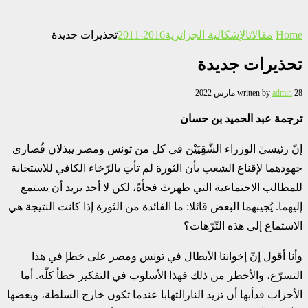
Home
مقالات
الإشكالية الجزائرية
2016-2011
تحذيرات جديدة
تحذيرات جديدة
28 مارس 2022
admin
written by
ترجمة
عبد الحميد بن حسان
إنّ رئيسيْ الوزراء الشَّقِيَيْن في كل من تونس ومصر يبذلان قُصارى
جهودهما لإقناع الشعب بأن الثورة لم تأتِ بالرّخاء الكافي للاستجابة
للمطالب الاجتماعية التي ظهرتْ فجأةً، لكن لا أحد يريد أن يستمع
إليهما. يُجيبهما البعض قائلا: ما الفائدة من الثورة إذا كانت النتيجة هي
الاستماع إلى هذه التّرّهات؟
وأنا أقول إنّ إخواننا الأبطال في تونس ومصر على خطإ في هذا
التسرّع، والأخطر من ذلك فهذا الأسلوب في التفكير خطأ كلّه. أما
الأحزاب فدأبها أن تزيد النارالتهابا عندما تكون خارج السلطة، وبعضها