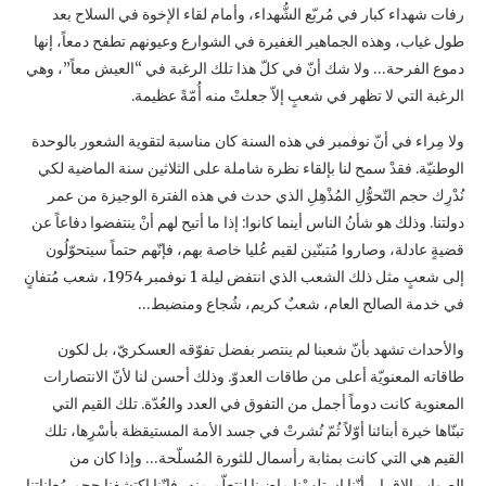
رفات شهداء كبار في مُربّع ‏الشُّهداء، وأمام لقاء الإخوة في السلاح بعد
طول غياب، وهذه الجماهير الغفيرة في الشوارع وعيونهم ‏تطفح دمعاً، إنها
دموع الفرحة… ولا شك أنّ في كلّ هذا تلك الرغبة في “العيش معاً”، وهي
الرغبة ‏التي لا تظهر في شعبٍ إلاّ جعلتْ منه أُمّةً عظيمة.‏
ولا مِراء في أنّ نوفمبر في هذه السنة كان مناسبة لتقوية الشعور بالوحدة
الوطنيّة. فقدْ سمح لنا بإلقاء ‏نظرة شاملة على الثلاثين سنة الماضية لكي
نُدْرِك حجم التّحوُّلِ المُذْهِلِ الذي حدث في هذه الفترة ‏الوجيزة من عمر
دولتنا. وذلك هو شأنُ الناس أينما كانوا: إذا ما أتيح لهم أنْ ينتفضوا دفاعاً عن
قضيةٍ ‏عادلة، وصاروا مُتبنّين لقيم عُليا خاصة بهم، فإنّهم حتماً سيتحوّلُون
إلى شعبٍ مثل ذلك الشعب الذي ‏انتفض ليلة 1 نوفمبر 1954، شعب مُتفانٍ
في خدمة الصالح العام، شعبٌ كريم، شُجاع ومنضبط…‏
والأحداث تشهد بأنّ شعبنا لم ينتصر بفضل تفوّقه العسكريّ، بل لكون
طاقاته المعنويّة أعلى من ‏طاقات العدوّ. وذلك أحسن لنا لأنّ الانتصارات
المعنوية كانت دوماً أجمل من التفوق في العدد والعُدّة. ‏تلك القيم التي
تبنّاها خيرة أبنائنا أوّلاً ثُمّ نُشرتْ في جسد الأمة المستيقظة بأسْرِها، تلك
القيم هي التي ‏كانت بمثابة رأسمال للثورة المُسلّحة… وإذا كان من
الصواب الإقرار بأنّنا استلهمْنا ماضينا لنتعلّم ‏منه، فإنّنا اكتشفنا حجم مُعاناتنا