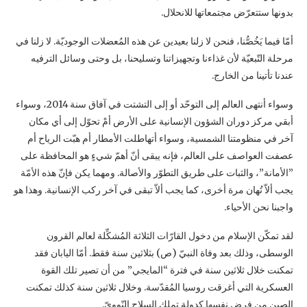
بدونها ستتعرّض ‏مجتمعاتها للانحلال.‏
أمّا فيما يَخُصُّنا، فنحن لا زلنا بعيدين عن هذه المُعضلات الوجوديّة. لا زلنا في
مرحلة التّبعيّة لأن ‏غذاءنا وتجهيزاتنا وتسليحنا، بل وحتى وسائل الترفيه
عندنا تأتينا من الخارج.‏
وسواء أنتهى العالم إلى التوحّد أو إلى التشتت في آفاق سنة 2014، وسواء
أبقي مركز دوران ‏الشؤون الإنسانية على الأرض أمْ تحوّل إلى أي مكان
آخر في منظومتنا الشمسية، وسواء أتهاطلت ‏الأمطار أم هبّت الرياح أم
عصفت العواصف على العالم، فإنه يبقى أنّ أهمّ شيءٍ هو المحافظة على
‏‏”الأمانة”، والثبات على طريق التطوّر والأصالة. ومهما يكن فإنّ هذه الأمّة
يجب ألاّ تُهان مرة ‏أخرى، كما يجب ألاّ تبقى في آخر ركب الإنسانية. وهذا هو
واجبنا نحن الأحياء.‏
لقد تمكّن الإسلام من دخول القارّات الثلاثة المُشكِّلة لعالم القرون
الوسطى، وذلك بعد وفاة النبيّ (ص) ‏بثلاثين سنة فقط. أمّا اليابان فقد
تمكنت خلال ثلاثين سنة في فترة “المايجي” من أن تصير تلك القوة
‏العسكرية التي أغرقت روسيا المُقدّسة. وخلال ثلاثين سنة كذلك تمكنت
الصين من فرض نفسها ‏كدولة تملك السلاح النّوويّ.‏