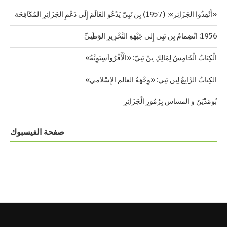
«أَنْقِذُوا الجَزَائِر»: (1957) بِن نَبِيّ يَدْعُو العَالَمَ إِلَى دَعْمِ الجَزَائِرِ المُكَافِحَة
1956: انْضِمامُ بِن نَبِي إِلى جَبْهَةِ التَّحْرِيرِ الوَطَنِيِّ
الْكِتَابُ الْخَامِسُ لِمَالِكِ بِنْ نَبِيّ: «الْأَفْرُوآسِيَوِيَّةُ»
الكِتابُ الرَّابِعُ لِبِن نَبِي: «وِجْهَةُ العالم الإِسْلامي»
بُومَدْيَنَ و المساس بِرُمُوزِ الْجَزَائِرِ
صفحة الفيسبوك