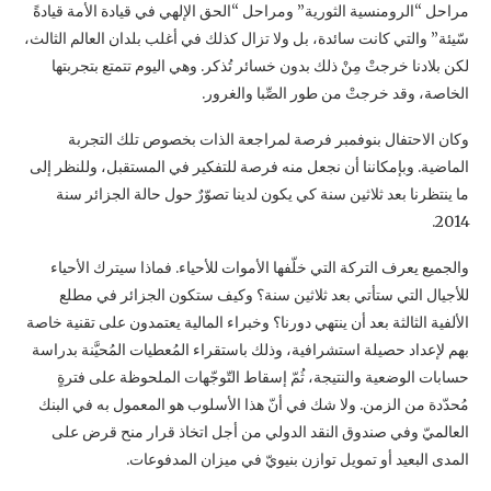
مراحل “الرومنسية الثورية” ومراحل “الحق الإلهي في قيادة الأمة قيادةً
سّيئة” ‏والتي كانت سائدة، بل ولا تزال كذلك في أغلب بلدان العالم الثالث،
لكن بلادنا خرجتْ مِنْ ذلك بدون ‏خسائر تُذكر. وهي اليوم تتمتع بتجربتها
الخاصة، وقد خرجتْ من طور الصِّبا والغرور.
وكان ‏الاحتفال بنوفمبر فرصة لمراجعة الذات بخصوص تلك التجربة
الماضية. وبإمكاننا أن نجعل منه ‏فرصة للتفكير في المستقبل، وللنظر إلى
ما ينتظرنا بعد ثلاثين سنة كي يكون لدينا تصوّرٌ حول حالة ‏الجزائر سنة
2014.‏
والجميع يعرف التركة التي خلّفها الأموات للأحياء. فماذا سيترك الأحياء
للأجيال التي ستأتي بعد ‏ثلاثين سنة؟ وكيف ستكون الجزائر في مطلع
الألفية الثالثة بعد أن ينتهي دورنا؟ وخبراء المالية ‏يعتمدون على تقنية خاصة
بهم لإعداد حصيلة استشرافية، وذلك باستقراء المُعطيات المُحيَّنة بدراسة
‏حسابات الوضعية والنتيجة، ثُمّ إسقاط التّوجّهات الملحوظة على فترةٍ
مُحدّدة من الزمن. ولا شك في ‏أنّ هذا الأسلوب هو المعمول به في البنك
العالميّ وفي صندوق النقد الدولي من أجل اتخاذ قرار منح ‏قرض على
المدى البعيد أو تمويل توازن بنيويّ في ميزان المدفوعات.‏