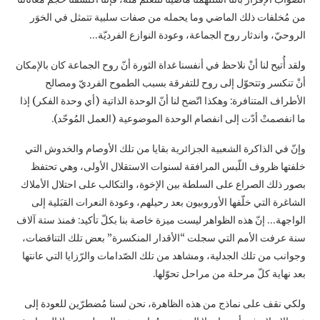
من مُخلفات ذلك الماضي وما يحمله من صفات سلبية تتمثل في الخوَر
‏الروحيّ، واندثار روح الجماعة، وعودة النوازع الفرديّة…‏
ولقد أُتيح لنا أنْ نلاحظ في أنفسنا غداة الثورة أنّ روح الجماعة كان بالإمكان
أنْ تنكسر وتتحوّل إلى ‏روح للتفرقة بسبب الطموح الفرديّ ومصالح
الأطراف المتنافرة: وهكذا اتّضح لنا أنّ الوحدة الذاتية ‏‏(أي وحدة الفكر) إذا
ما انفصمتْ أدّت إلى انفصام الوحدة الموضوعية (العمل المُوحّد).‏
وإنّ في الذاكرة الشعبية الجزائرية بقايا من تلك الأوصام والخدوش التي
خلفتها ظروف اللّبس ‏المرافقة لسنوات الاستقلال الأولى، وهي تحتفظ
بصور ذلك الصراع على السلطة بين الإخوة، ‏والتكالب على احتلال الأملاك
الشاغرة التي خلّفها الأوروبيون بعد رحيلهم، وعودة النعرات القبَلية ‏إلى
الواجهة… إنّ هذه الظواهر ليست ميزة خاصة بنا بكلّ تأكيد: فمنذ ستة آلاف
سنة عرفت الأمم ‏التي سجلت “الأقدار المنكسرة” بعض تلك التناقضات،
وجوانب من تلك الجدلية، ومشاهد من تلك ‏الصّدامات والرّزايا التي عانتها
بعد نهاية كلّ مرحلة من مراحل تحوّلها.‏
ولكي نقف على نماذج من هذه الظاهرة، نحن لسنا مُضطرّين للعودة إلى