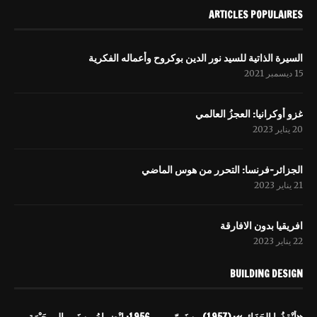
ARTICLES POPULAIRES
السيرة الذاتية للسيد نور الدين بوكروح وأعماله الفكرية
15 ديسمبر 2021
غزو أوكرانيا: العجزُ العالمي
20 يناير 2023
الجزائر-فرنسا: التحرر من هوس الماضي
21 يناير 2023
افریقيا بدون الافارقة
22 يناير 2023
BUILDING DESIGN
«أَنْقِذُوا الجَزَائِر»: (1957) بِن نَبِيّ
1956: انْضِمامُ بِن نَبِي إِلى جَبْهَةِ