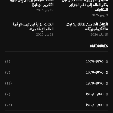
يَدْعُو العَالَمَ إِلَى دَعْمِ الجَزَائِرِ
التَّحْرِيرِ الوَطَنِيِّ
المُكَافِحَة
18 مايو 2026
9 يونيو 2026
الْكِتَابُ الْخَامِسُ لِمَالِكِ بِنْ نَبِيّ:
الكِتابُ الرَّابِعُ لِبِن نَبِي: «وِجْهَةُ
«الْأَفْرُوآسِيَوِيَّةُ»
العالم الإِسْلامي»
18 مايو 2026
18 مايو 2026
CATEGORIES
(3)
1979-1970
(7)
1979-1970
(11)
1979-1970
(2)
1989-1980
(23)
1989-1980