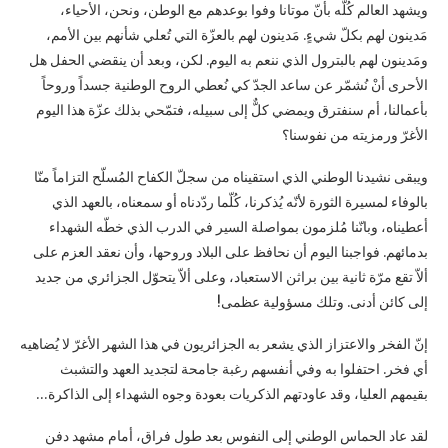
ويشهد العالم كُلُّه بأنّ موتانا وفوا بوعدهم مع الوطن، ونحن، الأحياء،
مَدينون لهم بكلّ شيءٍ. مَدينون ‏لهم بالعزّة التي تُعلي شأنهم بين الأمم،
ومَدينون لهم بالبترول الذي ننعم به اليوم. لكن، وبعد أن ‏ينقضي الحفل هل
الأحرى أنْ نُشمّر عن ساعد الجدّ كي نُعطي الروح الوطنية جسداً وروحاً
بأعمالنا، ‏أم سنفترق ويمضي كلٌّ إلى سبيله، فتمّحي بذلك عزّة هذا اليوم
الأغرّ ورمزيته من نفوسنا؟
ويبقى نشيدنا الوطني الذي استقيناه من سجلّ الكفاح المُسلّح التزاماً منّا
بالوفاء لمسيرة الثورة لأنّه ‏يُذكرنا، كُلّما ردّدناه أو سمعناه، بالعهد الذي
أعطيناه، وبانّنا مُلزمون بمواصلة السير في الدرب الذي ‏خطّه الشهداء
بدمائهم. فواجبنا اليوم أن نحافظ على البلاد وروحها، وأن نعقد العزم على
ألاّ تقع مرّة ‏ثانية بين براثن الاستعباد، وعلى ألاّ يتحوّل الجزائري من جديد
إلى كائن أدنى. وتلك مسؤولية ‏عظمى!‏
إنّ الفخر والاعتزاز الذي يشعر به الجزائريون في هذا الشهر الأغرّ لا يُضاهيه
أي فخر. احتفلوا به ‏وفي أنفسهم رغبة جامحة لتجديد العهد والتشبث
بقيمهم العليا، وقد عاودتهم الذكريات بعودة وجوه ‏الشهداء إلى الذاكرة…‏
لقد عاد الحماس الوطني إلى النفوس بعد طول فراق، أمام مشهد دفن