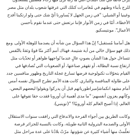
للزج بأبناء ‏وطنهم في مُغامرات كتلك التي عرفتها شعوب بلدان مثل مصر
وغينيا أو الشيلي: “في زمن الجهل لا ‏يُساورنا أيّ شك حتى ولو ارتكبنا أفدح
الأخطاء، أمّا في زمن الأنوار فإننا نرتعش حتى عندما نقوم ‏بأحسن
الأعمال”. مونتيسكيو.‏
هل أمامنا مُستقبل؟ إنّ هذا السؤال من شأنه أن يصدمنا للوهلة الأولى. ومع
ذلك فهو سؤال خالي من ‏أية شتيمة. فهناك أمم أكثر منّا قوةً وثقةً بالنّفس
تتساءل حول هذا الشأن بصوتٍ عالٍ عندما تُواجهها ‏ظواهر أو تحدّيات مثل
ارتفاع نسبة البطالة، أو تقهقر صناعتها، أو الصعوبات التي تُصادفها في
‏القيام بتحوّلات تكنولوجية فرضها تسارع عجلة التاريخ وظهور منافسين جدد
على طاولة المنافسة ‏والتباري. كانت هذه الأمم تطرح السؤال نفسه أمس
أمام مشهد انكماش‎‎إمبراطورياتهم قبل أن يدركوا ‏ويقولوا لبعضهم البعض،
وكأنهم يعزون أنفسهم: “ما مدى أهمية أن أوروبا فقدت حقا تفوقها على
‏العالم، إذا أصبح العالم كله أوروبيًا؟ “(توينبي).‏
وكانت الطريق بين أجواء الفرحة والاندفاع التي رافقت سنوات الاستقلال
الأولى والصدمة البترولية ‏الثانية طويلة، وكانت بالنسبة للجزائر فرصة
تعلّمتْ منها أشياء كثيرة عن شؤونها. مرّتْ بلادُنا على ‏عدة مراحل مثل