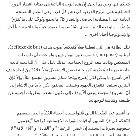
يتحكم فيها ‏وجودهم الحيّ. إنّ هذه الوحدة الذاتية هي بمثابة انتصار الروح
الجماعية على الروح الفردية في ذهن ‏كلّ فرد، وهي انتصار المصلحة
العامة على المصلحة الخاصة، وانتصار كلّ ما يجمع ويُوحِّد على ما ‏يُفرِّقُ
ويُشتِّت. والوحدة الذاتية تتغذى ممّا نُسميه العقيدة حيناً، والدافعية حيناً آخر،
والإيديولوجيا أحيانا ‏أخرى… ‏
تلك الطاقة هي التي تعطينا فعلاً مُنعكساً صوب هدف (‏réflexe de but‏)،
أو غاية (‏purpose‏) حسب ‏تعبير البيولوجيين. ولو حدث أن ذاب ذلك
المنعكس وذابت معه الروح الجماعية، فذلك دليل على أنّ ‏الدافعية كانت
خاصة بمرحلة مُحدّدة، كمرحلة تحقيق الاستقلال مثلاً. فلا بُدّ مِنْ إيجاد هدف
آخر ‏بأسرع ما يمكن لكي يُقترح ويتّخذ شكل مشروعٍ مجتمع مثلاً، وإلاّ فإنّ
البنزين سينفد، فتتفرّق الجهود ‏ويتشتت المجتمع. لكن لا بدّ من الانتباه إلى
أنّ مشروع المجتمع ينبغي ألاّ يهدف إلى تكبيل الشعب ‏بنظريات أجنبية عن
طبيعته ومُنافية لتوجهاته.‏
ما أعظم عدد الضّحايا الذين قُتِلوا بسبب أخطاء الحُكّام الذين ينقصهم
التّحكم في فنّ التسيير أو قيادة ‏الثورات الاجتماعية فراحوا “يُعدِمون”
شعوبهم بضربات السيف. إنّ عصر “الزعماء” و “القادة” و ‏‏”آباء الأمّة” لا
يزال قائماً في تلك البلدان التي ما زلنا نرى فيها رجالاً مُغفّلين يستعدّون