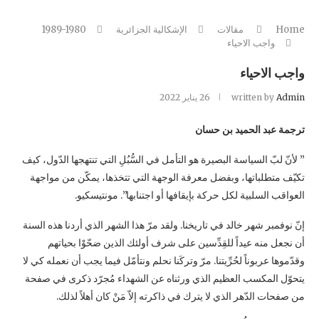
Home
مقالات
الإشكالية الجزائرية
1989-1980
واجب الاحياء
واجب الاحياء
Admin
written by
26 يناير 2022
ترجمة عبد الحميد بن حسان
‏” لأنّ لبّ السياسة البصيرة هو التأمل في السُّبُلِ التي تنتهجها الدّول، كيف
تكيّف متطلباتها، وبفضل ‏معرفة الوجهة التي تتخذها، يمكّن من مواجهة
العواقب السلبية لكل حركة بإيقافها أو اجتنابها”. ‏مونتيسكيو.‏
إنّ نوفمبر شهر خالد في تاريخنا. ولقد مرّ هذا الشهر الذي أردنا هذه السنة
أن نجعل منه عيداً للقِدِّسين ‏على شرف أولئك الذين ضحّوْا بحياتهم
وقدّموها عربوناً لحُرِّيتنا. مرّ وتركَنا نحلم ونتأمّل فيما يجب ‏أن نعمله كي لا
يتحوّل المكسب العظيم الذي ورثناه عن الشهداء مُجرّد ذكرى في صفحة
من صفحات ‏الدّهر الذي لا يترك في ذاكرته إلاّ مَنْ كان أهلاً لذلك.‏