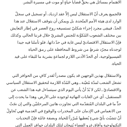
الاهتمام ‏بمسائل هي بحقٍّ قضايا حياةٍ أو موت في مسيرة البشر.‏
فالجميع يعرف أنّ الاستقلال ليس إلاّ عقد ازدياد، أو تسجيل في سجلّ
الوارد لدى هيئة الأمم المتّحدة. ‏بل ويمكن أن يتوقف الاستقلال عند هذا
الحدّ، فيبقى مجرد إجراء شكليّ تستسيغه روح العصر في ‏إطار التعايش
بين مختلف الشعوب المُكوِّنة للجنس البشريّ خلال قرننا الحالي. وكذلك
فإنّ الاستقلال ‏الاقتصاديّ ليس غاية في حدّ ذاتها، فلو تأملنا فيه جيدا
لوجدناه مجرّد شرطٍ من شروط المحافظة على ‏رمق الحياة
الفيسيولوجية، أي الحدّ الأدنى اللازم لجماعةٍ بشرية ما للبقاء على قيد
الحياة.‏
والاستقلال بهذين الوجهين قد يكون مصدراً لقدر كافٍ من الحوافز التي
تشغل الشعب لمدّة مُعيّنة ـ ‏وهي المُدّة اللازمة لتحقيق الاستقلال السياسي
والاقتصاديّ ـ لكن لا بُدّ أنْ يأتي اليوم الذي سيتساءل ‏فيه هذا الشعب عن
المستقبل، أي عن الغايات النهائية لوجوده على الأرض. وهذا ما يحدث إلى
حدٍّ ما ‏في البلدان المُتقدّمة التي تجاوزت هاتين المرحلتيْن والتي إن نجَتْ
من الانغماس في الإدمان على ‏المخدرات والوقوع في العدمية فهي تُحاولُ
أنْ تتشبّث بأيّ شيءٍ يُعطيها مُبرّراً للحياة. وبصفة عامّة ‏فإنّ التحديات
التكنولوجية وآفاق غزو الفضاء يُتيحان لتلك البلدان حوافز العمل التي