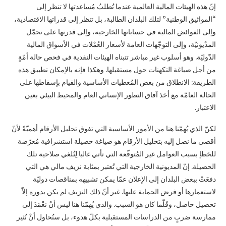
إنّ هذه الهيئات المالية العالمية عندما تُطلبُ مُساعدتها لا تنظر إلى
“المواثيق الوطنية” لتلك البلدان ‏الطالبة، بل تنظر إلى قدراتها الاقتصادية،
وإلى الفوائض المالية في حساباتها الخارجية، وإلى قدرتها ‏على تحمّل
المدْيونيّة، وإلى التوجّهات العامة لأسعار العُمْلات في الأسواق المالية
الدّوليّة. وهو أسلوب ‏غير مباشر تتبناه الهيئات النقدية في فحص حالة أمّةٍ
من أجل صياغة التكهنات حول مستقبلها. وهكذا ‏فإنه بالإمكان تطبيق هذه
الطريقة: الانطلاق من بعض المُعطيات الأساسية والقيام بإسقاطها على
‏الحالة العامّة مع أخذ آفاق التطور الإنساني العام والمحيط البيئي بعين
الاعتبار.‏
لكنّ الذي يُهمّنا هنا من الأمور الأساسية التي تفوق تحليل الأرقام أهميّةً لأنّ
أقصى ما نصل إليه ‏بتحليل الأرقام هو صياغة حصيلة استشرافية مُعرّضة
للخطإ بسبب العوامل غير المُتوقّعة التي تأتي ‏غالبا لِتُلغي صلاحية تلك
الحصيلة. إنّ المديونية الخارجية التي تُعتبر بمثابة نزيف مالي هي التي
‏دفعَتْ ببعض البلدان إلى الإعلان عمّا يمكن تشبيهه بمناقصات دوليّة
لاستعمارها أو فرض الحماية ‏عليها. غير أنّ ذلك النزيف لم يكن بدوره إلاّ
تحصيل حاصل، وقَلّما كان هو السبب. والذي يُهمّنا هنا ‏ليس أنْ نعْمَدَ إلى
ممارسة ضربٍ من الدراسات المستقبلية بكلّ هدوء، بل سنُحاول أنْ نُثير