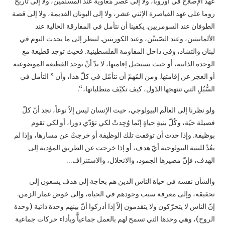
عهد الإصلاح في أوروبا، ‏ولا إلى عصر مُعاوية عند المسلمين، ولا إلى تاريخ
روما على عهد القياصرة الإثني عشر، ولا إلى ‏اليونان القديمة، ولا إلى قصة
الطوفان عند السومريين. يكفينا أن نتأمل في المفارقة الحالية عند
‏الألمانيتين، وعند الصّينيْن، وعند الكوريتين. لننظر إلى ما يحدث اليوم في
لبنان والتشاد، وفي داخل ‏المقاومة الفلسطينية. فحيث توجد قطيعة مع
الوحدة الذاتية، أو حيث يستحيل إقامتها، لا بدّ أنْ توجد ‏القطيعة الموضوعية
أو العجز عن إقامتها. ومن المُهمّ أن نتأمّل في كلّ هذا، وأن ” التأمل في
السُّبُلِ ‏التي تنتهجها الدّول، كيف تكيّف متطلباتها، “.‏
ولو نظرنا إلى العالَم البيولوجي، حيث الإنسان ليس إلاّ نوعاً، نجد أنّ كلّ
فصيلة حيّة، وكُلّ بنيةِ حياةٍ ‏إنّما وُجِدتْ لكي تؤدّي دورا، أو لكي تقوم
بوظيفة. وإذا حدث أن توقفت تلك الوظيفة أو خرجتْ عن ‏مسارها، وإذا لم
يعُدْ للبنية البيولوجية أيّ هدف، أو إذا خرجت عن الطريق المؤدية إلى
الهدف، فإنّ ‏مصيرها الجمود، والانحلال، والاستنزاف…‏
والشأن نفسه في حياة الناس الذين هم بحاجة إلى هدف يسعون إلى
تحقيقه، وإلى معرفة سبب وجودهم ‏في الحياة، وإلى خوض غمار الزمن.
إنّ الناس لا يتحرّكون ولا يتقدمون إلاّ إذا أدركوا أنّ بينهم وحدة ‏ذاتية (وحدة
الروح)، وهي وحدها التي تسمح لهم بالعمل جماعياًّ وبأداء حركات جماعية