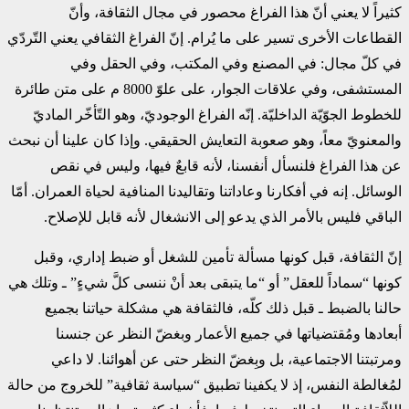
كثيراً لا يعني أنّ هذا الفراغ محصور في مجال الثقافة، وأنّ
القطاعات الأخرى تسير على ما يُرام. إنّ الفراغ الثقافي يعني التّردّي
في كلّ مجال: في المصنع وفي المكتب، وفي الحقل وفي
المستشفى، وفي علاقات الجوار، على علوّ 8000 م على متن طائرة
للخطوط الجوّيّة الداخليّة. إنّه الفراغ الوجوديّ، وهو التّأخّر الماديّ
والمعنويّ معاً، وهو صعوبة التعايش الحقيقي. وإذا كان علينا أن نبحث
عن هذا الفراغ فلنسأل أنفسنا، لأنه قابعٌ فيها، وليس في نقص
الوسائل. إنه في أفكارنا وعاداتنا وتقاليدنا المنافية لحياة العمران. أمّا
الباقي فليس بالأمر الذي يدعو إلى الانشغال لأنه قابل للإصلاح.
إنّ الثقافة، قبل كونها مسألة تأمين للشغل أو ضبط إداري، وقبل
كونها “سماداً للعقل” أو “ما يتبقى بعد أنْ ننسى كلَّ شيءٍ” ـ وتلك هي
حالنا بالضبط ـ قبل ذلك كلّه، فالثقافة هي مشكلة حياتنا بجميع
أبعادها ومُقتضياتها في جميع الأعمار وبغضّ النظر عن جنسنا
ومرتبتنا الاجتماعية، بل وبِغضّ النظر حتى عن أهوائنا. لا داعي
لمُغالطة النفس، إذ لا يكفينا تطبيق “سياسة ثقافية” للخروج من حالة