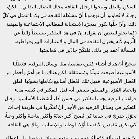
السكن والنقل وتتيحوا لرجال الثقافة مجال النضال النقابي… لكنْ،
رجاءً، لا تُحاولوا أن توهِمونا أنّ مشكلة الثقافة في بلادنا تتمثل في كلّ
ذلك، وأنّ حلّها يكون بمجرّد الاستجابة للمطالب الاجتماعية والمهنية
(كما يحلو للبعض أن يقول). إنّ في هذا التفكير تبسيطاً زائداً عن
اللُّزوم لأنه يختزل الثقافة في المال والاعتبارات البيروقراطية.
المسألة أعقد مِن ذلك، فلنكُنْ جادّين في مُعالجتها.
صحيحٌ أنْ هناك أشياء كثيرة تنقصنا، مثل وسائل الترفيه. فعُطَلُنا
الأسبوعية أصبحت مُمِلّةً ومُستثقلة. لكن هناك ما هو أهمّ وأخطر من
العُطل الأسبوعية. فقبل تلك العُطل أسابيع بكاملها يشوبُها القلق
والحياة المُرّة. والمنطق يقتضي أنه قبل التفكير في كيفية ملءِ
فراغنا بالترفيه يجب التفكير في حسن أداء أنشطتنا الأساسية. وقبل
التفكير في وسائل الترفيه من الأجدر أنْ تُفكّروا في طريقة إحداث
تحوّلٍ جذريّ في حياتنا كي نُصبح أكثر جديّةً وأكثر إنتاجيةً وأكثر وعياً،
كي نكون مُفيدين: لأنفسنا أوّلا، لوطننا وللإنسانية. وتلك هي الثقافة.
إنّ هذه المسألة لا تُعالَجُ بتحسين مستوى وسائل ترفيهنا، بل بإعطاء