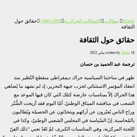
Home
مقالات
الإشكالية الجزائرية
1989-1980
حقائق حول
الثقافة
حقائق حول الثقافة
18 يناير 2022
admin
written by
ترجمة عبد الحميد بن حسان
ظهر في ساحتنا السياسية حراك ديمقراطي منقطع النّظير منذ
انعقاد المؤتمر الاستثنائي لحزب جبهة التحرير، إذ لم نشهد ما يُضاهي
هذا الحراك إلاّ بمناسبات عارضة كتلك التي كان فيها الموعد مع
الشعب في مناقشة الميثاق الوطنيّ. أمّا اليوم فقد أزيحت السُّتُر
وراح الناس يُعبّرون عن آرائهم ويتحدّثون عن الحصيلة ويُطالبون
بالمُحاسبة. إنّ السّياسة في المجلس الشعبي الوطنيّ، وكذا في
اللجنة المركزية، وفي المناسبات الكبرى، لمْ تَعُدْ تعني “ذلك الفنّ