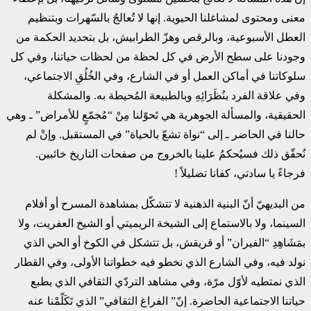
معنى ومحتوى لمشاغلنا الحيوية. إنها لا تُعالجُ بالسّهرات وبتنظيم
العطل الأسبوعية، وبالرقص وهزّ الطرابيش، بل بتحديد الحكمة من
وجودنا على سطح الأرض في كل لحظة من لحظات حياتنا، وفي كل
سلوكاتنا في أماكن العمل أو في الشارع، وفي الخُلُقِ الاجتماعي،
وفي علاقة الفرد بنُظَرَائِهِ وبالطبيعة المُحيطة به. والمشكلة
الحقيقية، والمسألة الجوهرية هي تَحوّلنا مِنْ “مُجمّعٍ للأمراض” ـ وهي
حالنا في الحاضر ـ إلى “نواة تشعّ بالحياة” في المستقبل. وإنْ لم
نُحقّق ذلك فسيُحكمُ علينا بالخروج من صفحات التاريخ خائبين.
فرجاءً يا سادتي، كفانا تضليلاً !
من البديهيّ أنّ البنية الذهنية لا تتشكّل بمشاهدة المسرح أو أفلام
السينما، ولا بالاستماع إلى الشيخة الريميتي أو الشيخ العفريت، ولا
بمَشَاهِدِ “الفيران” أو قريقش، بل تتشكل في الكوخ أو الحي الذي
نولد فيه، وفي الشارع الذي نخطو فيه خطواتنا الأولى، وفي القطار
الذي نمتطيه لأوّل مرّة، وفي مشاهد التردّي الثقافي الذي يطبع
حياتنا الاجتماعية الحاضرة. إنّ” الفراغ الثقافي” الذي تَكَلّمْنا عنه