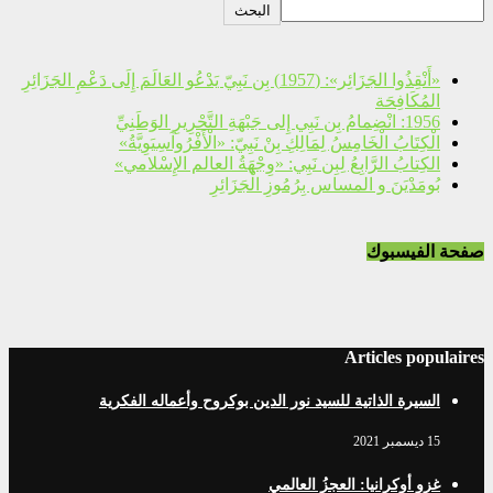
البحث
«أَنْقِذُوا الجَزَائِر»: (1957) بِن نَبِيّ يَدْعُو العَالَمَ إِلَى دَعْمِ الجَزَائِرِ
المُكَافِحَة
1956: انْضِمامُ بِن نَبِي إِلى جَبْهَةِ التَّحْرِيرِ الوَطَنِيِّ
الْكِتَابُ الْخَامِسُ لِمَالِكِ بِنْ نَبِيّ: «الْأَفْرُوآسِيَوِيَّةُ»
الكِتابُ الرَّابِعُ لِبِن نَبِي: «وِجْهَةُ العالم الإِسْلامي»
بُومَدْيَنَ و المساس بِرُمُوزِ الْجَزَائِرِ
صفحة الفيسبوك
Articles populaires
السيرة الذاتية للسيد نور الدين بوكروح وأعماله الفكرية
15 ديسمبر 2021
غزو أوكرانيا: العجزُ العالمي