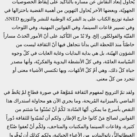
يُحاول إبعاد النقاش عن مساره بالتأكيد على إيقاظ الخصوصيات
الجهويّة، وبعضها الآخر يُحاول التهوين من أهمية القضية باختزالها في
عملية توزيع الكتاب على يد الشركة الوطنية للنشر والتوزيع SNED،
وفي تسيير قاعات السينما، وفي القوانين المهنية، وفي اللوحات
الفنّيّة والفولكلور، إلخ. ولا بُدّ من التّأكيد على أنّ الأمور اتّخذتْ مساراً
خاطئاً منذ اللحظة التي بدأنا نتجاهل فيها أنّ الثقافة ليست من
الشؤون الهيّنة، بل هي بداية البدايات وغاية الغايات في كلّ وجوه
السّياسة العامّة، وفي كلّ الأنشطة اليدوية والفكريّة، وأنها مصدر
حياة كلّ ذلك، وهي أمّ كلّ الأمّهات، وبها تكتسي الأشياء معنى أو
تتجرد من كلّ معنى.
ولقد تمّ الترويج لمفهوم الثقافة مُمَوَّهةً في صورة قطاعٍ لمْ يَحْظَ في
الماضي بالميزانية المُريحة، وما يجري الآن هو محاولة استدراك هذا
النقص بأسرع ما يمكن. أيّها السّادة: لكُمْ أنْ تَسُنّوا ما شئتم من
القوانين لصالح مَنْ كانوا خارج الإطار، ولكم أن تُشيّدوا للثقافة دُوراً
كثيرة، وقاعات السينما والمكتبات والمتاحف، ولكُم أنْ تُعفوا صُنّاع
الغيطاتوالزُّرناتوالبنادير من الأعباء الجبائية، ولكم كذلك أن تُوفّروا