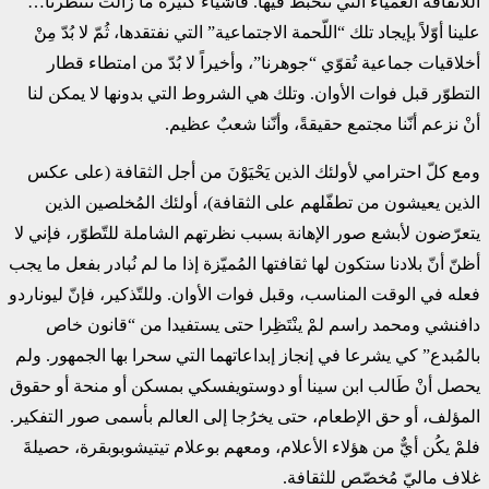
اللاّثقافة العمياء التي نتخبط فيها. فأشياء كثيرة ما زالت تنتظرنا…
علينا أوّلاً بإيجاد تلك “اللّحمة الاجتماعية” التي نفتقدها، ثُمّ لا بُدّ مِنْ
أخلاقيات جماعية تُقوّي “جوهرنا”، وأخيراً لا بُدّ من امتطاء قطار
التطوّر قبل فوات الأوان. وتلك هي الشروط التي بدونها لا يمكن لنا
أنْ نزعم أنّنا مجتمع حقيقةً، وأنّنا شعبٌ عظيم.
ومع كلّ احترامي لأولئك الذين يَحْيَوْنَ من أجل الثقافة (على عكس
الذين يعيشون من تطفّلهم على الثقافة)، أولئك المُخلصين الذين
يتعرّضون لأبشع صور الإهانة بسبب نظرتهم الشاملة للتّطوّر، فإني لا
أظنّ أنّ بلادنا ستكون لها ثقافتها المُميّزة إذا ما لم نُبادر بفعل ما يجب
فعله في الوقت المناسب، وقبل فوات الأوان. وللتّذكير، فإنّ ليوناردو
دافنشي ومحمد راسم لمْ ينْتَظِرا حتى يستفيدا من “قانون خاص
بالمُبدع” كي يشرعا في إنجاز إبداعاتهما التي سحرا بها الجمهور. ولم
يحصل أنْ طَالب ابن سينا أو دوستويفسكي بمسكن أو منحة أو حقوق
المؤلف، أو حق الإطعام، حتى يخرُجا إلى العالم بأسمى صور التفكير.
فلمْ يكُن أيٌّ من هؤلاء الأعلام، ومعهم بوعلام تيتيشوبوبقرة، حصيلةَ
غلاف ماليّ مُخصّص للثقافة.