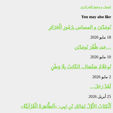
اصول و وجهة الجزائري
You may also like
بُومَدْيَنَ و المساس بِرُمُوزِ الْجَزَائِرِ
18 مايو 2026
…عند ظُفْرَ بُومَدْيَن
10 مايو 2026
بُوعَلَامُ صَنْصَال، الكَاتِبُ بِلَا وَطَنٍ
2 مايو 2026
لَقَدْ رَحَلَ…
25 أبريل 2026
اَلْكِتَابُ الأَوَّلُ لِمَالِكِ بْنِ نَبِي: «اَلظَّاهِرَةُ الْقُرْآنِيَّةُ»