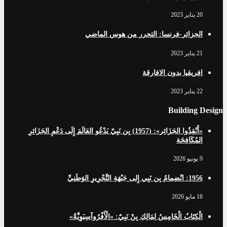
20 يناير 2023
الجزائر-فرنسا: التحرر من هوس الماضي
21 يناير 2023
افریقيا بدون الافارقة
22 يناير 2023
Building Design
«أَنْقِذُوا الجَزَائِر»: (1957) بِن نَبِيّ يَدْعُو العَالَمَ إِلَى دَعْمِ الجَزَائِرِ
المُكَافِحَة
9 يونيو 2026
1956: انْضِمامُ بِن نَبِي إِلى جَبْهَةِ التَّحْرِيرِ الوَطَنِيِّ
18 مايو 2026
الْكِتَابُ الْخَامِسُ لِمَالِكِ بِنْ نَبِيّ: «الْأَفْرُوآسِيَوِيَّةُ»