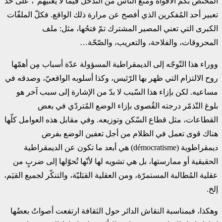
المختص بكمّ الأفواه ومنع الناس من التّدخّل فيما لا يعنيهم”، على حدّ
تعبير أحد المُفكرين الذي أفصح عن مرارة ذلك الواقع. فكلّ الملفّات
الكبرى التي تعني المصير المشترك تمّ فتحُها، مثل: ملف
المحروقات، والفلاحة، والتعريب، والصّحّة…
ووراء هذا التّوجّه إلى الديمقراطية المسؤولة عدّة أسباب مِن أهمّها
روح الالتزام التي ظهر بها الرّئيس، وكذا أسلوبه الواقعيّ، وصدقه في
مساعيه. لكن بإزاء هذا السّبب لا بدّ من الإشارة إلى سبب آخر هو
بلوغ التّذمّر درجته القُصوى بإزاء الوضع المُتردّي في بعض
القطاعات، مثل قطاع السّكن وتوزيعه. وفي مقابل هذه العوامل كلّها
هناك قوى تعمل في الظلام من أجل تعفين الوضع بفرض
ديمقراطوية (démocratisme) هي أبعد ما تكون عن الديمقراطية
الحقيقية أو ممارستها، بل هي تشويه لها لأنّها تُحوّلها إلى ضربٍ من
عقلية المُطالبة المستمرّة، ومن العقلية القبَليّة، والتنكّر لجميع القيَم،
إلخ.
وهكذا، فبمناسبة النقاش الدائر حول الثقافة ارتفعت أصواتٌ بعضُها