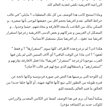
الزراعية الافريقية تكفي لتغذية العالم كله.
وماذا استنتج كاتب هذا الوصف من كل تلك المعطيات ؟ مایلي:”في غالب
خرائط العالم، تقدم افريقيا بحجم اقل من حقيقتها ليوحى بأنها صغيرة…و
التمكن بذلك من التلاعب بأدمغة الأفارقة و مخادعتهم، حيثما وجدوا… و
المشكل ان الغربيين و شركاتهم و بعض الدمى الافريقية زعزعوا استقرار
افريقيا منذ عقود… ان افريقيا تمثل مستقبل الانسانية”.
هكذا اذن؟ لم تزعزع هذه الاطراف كلها سوى “استقرارها” ؟ و فقط ”
لعقود” ؟ اذن ماذا عن الوقت الباقي؟ أي آلاف السنين التي لم يكن فيها
الغرب موجودا لزعزعة “استقرار” افريقيا؟ ماذا فعل الافارقة بقارتهم و
“استقرارهم” و باستقلالهم الذي منح لهم في غالب الأحيان؟
إن اللوحة التي يرسمها هذا النص في صورة فردوسية وكانها ناتجة عن
فترة طويلة من التطور لكي تينع كأنها فاكهة شهية، أو كأنها خلقا جديدا من
الخالق ما فتئ العالم يكتشفه للتو.
يمكننا أيضا أن نرى في هذا الوصف كشفا عن الكامن المعدنى والزراعي
لكوكب جديد تم اكتشافه مؤخرا.