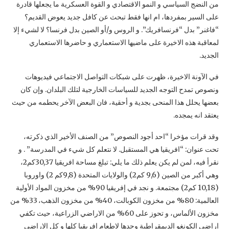
من النضج السياسي و النمو الاقتصادي و القوة العسكرية ما يجعلها قادرة
على السير بمفردها، ام انها فقط تبحث عن كافل جديد يعوض القديم؟
“فاغنر” بدل “فرنسافريك”. و الروس و/أو الصين بدل فرنسا؟ لا لشيء إلا
لمعاقبة هذه الاخيرة على ماضيها الاستعماري و حاضرها الاستعماري
الجديد.
في الآونة الاخيرة، ظهرت على شبكات التواصل الاجتماعي فيديوهات
ونصوص تمدح التوجه الجديد للسياسات الخارجية لتلك البلدان. وإن كان
بعضها يحلل هذا المنحى بجدية و أحقية، فان البعض الآخر يحطمه من حيث
يعتقد انه يمجده.
وقد قرات مؤخرا “احد أجود النصوص” من الصنف الأخير الذي ذكرته،
تحت عنوان: “افريقيا هي المستقبل. لا نتعلم كل شيء في المدرسة” . و
نقرأ فيه، لمن لم يكن يعلم ذلك ما يلي: تبلغ مساحة افريقيا 30,37كم2،
وهي أكبر من الصين (9,6 كم2) والولايات المتحدة (9,8كم 2) واوروبا
(10,18 كم2) مجتمعة. و نجد في إفريقيا 90% من مخزون المواد الأولية
العالمية: 80% من مخزون الكوبالت، 40% من مخزون الذهب، 33% من
مخزون الألماس، و تحوز على 60% من الاراضي الزراعية، حيث تكفي
اراضي الكونغو الديمقراطية وحدها لاطعام افريقيا كلها و كل الاراضي