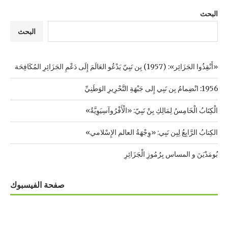
البحث
البحث
«أَنْقِذُوا الجَزَائِر»: (1957) بِن نَبِيّ يَدْعُو العَالَمَ إِلَى دَعْمِ الجَزَائِرِ المُكَافِحَة
1956: انْضِمامُ بِن نَبِي إِلى جَبْهَةِ التَّحْرِيرِ الوَطَنِيِّ
الْكِتَابُ الْخَامِسُ لِمَالِكِ بِنْ نَبِيّ: «الْأَفْرُوآسِيَوِيَّةُ»
الكِتابُ الرَّابِعُ لِبِن نَبِي: «وِجْهَةُ العالم الإِسْلامي»
بُومَدْيَنَ و المساس بِرُمُوزِ الْجَزَائِرِ
صفحة الفيسبوك