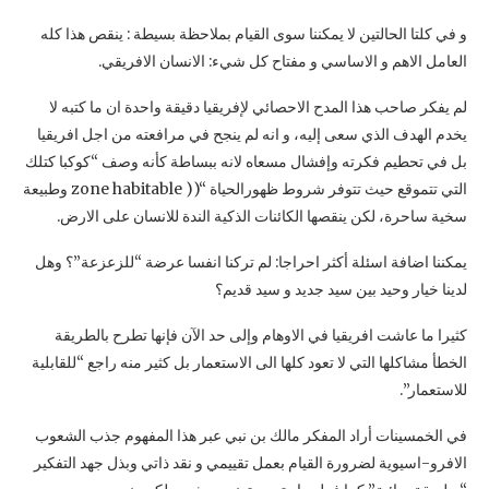
و في كلتا الحالتين لا يمكننا سوى القيام بملاحظة بسيطة : ينقص هذا كله
العامل الاهم و الاساسي و مفتاح كل شيء: الانسان الافريقي.
لم يفكر صاحب هذا المدح الاحصائي لإفريقيا دقيقة واحدة ان ما كتبه لا
يخدم الهدف الذي سعى إليه، و انه لم ينجح في مرافعته من اجل افريقيا
بل في تحطيم فكرته وإفشال مسعاه لانه ببساطة كأنه وصف “كوكبا كتلك
التي تتموقع حيث تتوفر شروط ظهورالحياة “(( zone habitable وطبيعة
سخية ساحرة، لكن ينقصها الكائنات الذكية الندة للانسان على الارض.
يمكننا اضافة اسئلة أكثر احراجا: لم تركنا انفسا عرضة “للزعزعة”؟ وهل
لدينا خيار وحيد بين سيد جديد و سيد قديم؟
كثيرا ما عاشت افريقيا في الاوهام وإلى حد الآن فإنها تطرح بالطريقة
الخطأ مشاكلها التي لا تعود كلها الى الاستعمار بل كثير منه راجع “للقابلية
للاستعمار”.
في الخمسينات أراد المفكر مالك بن نبي عبر هذا المفهوم جذب الشعوب
الافرو-اسيوية لضرورة القيام بعمل تقييمي و نقد ذاتي وبذل جهد التفكير