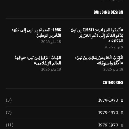
BUILDING DESIGN
«أَنْقِذُوا الجَزَائِر»: (1957) بِن نَبِيّ
1956: انْضِمامُ بِن نَبِي إِلى جَبْهَةِ
يَدْعُو العَالَمَ إِلَى دَعْمِ الجَزَائِرِ
التَّحْرِيرِ الوَطَنِيِّ
المُكَافِحَة
18 مايو 2026
9 يونيو 2026
الْكِتَابُ الْخَامِسُ لِمَالِكِ بِنْ نَبِيّ:
الكِتابُ الرَّابِعُ لِبِن نَبِي: «وِجْهَةُ
«الْأَفْرُوآسِيَوِيَّةُ»
العالم الإِسْلامي»
18 مايو 2026
18 مايو 2026
CATEGORIES
(3)
1979-1970
(7)
1979-1970
(11)
1979-1970