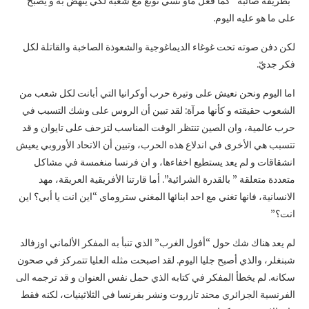
“بطريقة صائبة” كما فعل ماو تسي تونع مع شعبه لكي ينهض به و يصبح
على ما هو عليه اليوم.
لكن دفن صوته تحت غوغاء الديماغوجية والشعوذة الصاخبة والقاتلة لكل
فكر جديّ.
اما اليوم ونحن نعيش على وتيرة حرب أوكرانيا التي أبانت لكل شعب من
الشعوب حقيقته و كأنها مرآة: لقد تبين أن الروس على وشك التسبب في
حرب عالمية، وان الصين تنتظر الوقت المناسب لتزحف على تايوان و قد
تتسبب هي الأخرى في اندلاع هذه الحرب، وتبين أن الاتحاد الأوروبي يعيش
انشقاقات و لم يعد يستطيع اخفاءها، و ان فرنسا منغمسة في مشاكل
متعددة متعلقة ” بالقدرة الشرائية”. أما قارتنا الأفريقية العريقة، مهد
الانسانية، فانها تغني مع احد ابنائها المغني ستروماي “اين انت يا أبي؟ این
انت؟”
لم يعد هناك شك حول “أفول الغرب” الذي تنبأ به المفكر الألماني اوزفالد
شبنغلر، والذي أصبح جليا اليوم. لقد اصبحت مثله العليا تتمركز في صحون
سكانه. لم يخطأ المفكر في كتابه الذي حمل نفس العنوان و قد ترجمه الى
الفرنسية الجزائري محند تازروت ونشر بفرنسا في الثلاثينيات، لكنه فقط