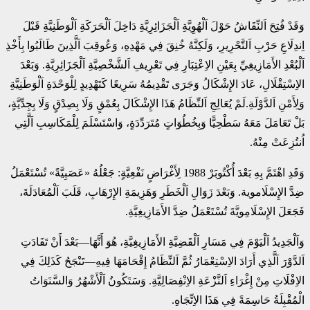
وَقَدْ فُتِحَ اَلنِّقَاشُ حَوْلَ اَلْهُوِيَّةِ اَلْجَزَائِرِيَّةِ دَاخِلَ اَلْحَرَكَةِ اَلْوَطَنِيَّةِ قَبْلَ
اِندِلَاعِ حَرْبِ اَلتَّحْرِيرِ، وَلَكِنَّهُ خُنِقَ فِي مَهْدِهِ، وَعُوقِبَ اَلَّذِينَ طَالَبُوا بِأَخْذِ
اَلْبُعْدِ الأَمَازِيغِيِّ بِعَيْنِ الاِعْتِبَارِ فِي تَعْرِيفِ اَلشَّخْصِيَّةِ اَلْجَزَائِرِيَّةِ. وَبَعْدَ
الاِسْتِقْلَالِ، عَادَ الإِشْكَالُ وَجَرَى تَقْدِيمُهُ سَرِيعًا كَتَهْدِيدٍ لِلْوَحْدَةِ اَلْوَطَنِيَّةِ
وَلِأَمْنِ اَلدَّوْلَةِ.لَمْ يُعَالِجِ اَلنِّظَامُ هَذَا الإِشْكَالَ بِعُمْقٍ وَلَا بِصِدْقٍ وَلَا بِجِدِّيَّةٍ،
بَلْ تَعَامَلَ مَعَهُ سَطْحِيًّا وَبِخُطُوَاتٍ مُتَرَدِّدَةٍ، وَاسْتَسْلَمَ لِلْمَكَاسِبِ اَلَّتِي
اُنتُزِعَتْ مِنْهُ.
وَقَدِ اهْتَمَّ بِهِ بَعْدَ أُكْتُوبَرْ 1988 لِأَغْرَاضٍ نَفْعِيَّةٍ: جَعْلُهُ «عَصَبِيَّةً» تُسْتَعْمَلُ
ضِدَّ الإِسْلَاموية. وَبَعْدَ زَوَالِ اَلْخَطَرِ وَهَزِيمَةِ الإِرْهَابِ، قَلَبَ اَلْمُعَادَلَةَ،
فَجَعَلَ الإِسْلَامِويَّةَ تُسْتَعْمَلُ ضِدَّ الأَمَازِيغِيَّةِ.
وَاَلْجَدِيدُ اَلْيَوْمَ فِي مَسَارِ اَلْقَضِيَّةِ الأَمَازِيغِيَّةِ، هُوَ أَنَّهَا—بَعْدَ أَنْ تَفَادَتِ
اَلدَّوْرَ اَلَّذِي أَرَادَ الاِسْتِعْمَارُ ثُمَّ اَلنِّظَامُ إِقْحَامَهَا فِيهِ—تَنْجَحُ كَذَلِكَ فِي
الاِفْلَاتِ مِنْ إِغْرَاءِ اَلنَّزْعَةِ الاِنْفِصَالِيَّةِ. وَسَتَكُونُ اَلْأَشْهُرُ وَالسَّنَوَاتُ
الْمُقْبِلَةُ حَاسِمَةً فِي هَذَا الاِتِّجَاهِ.