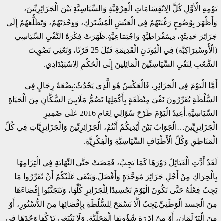
يَوْمِهِ الْأَوَّلِ كُلَّ الِانْقِسَامَاتِ الْعِرْقِيَّةِ وَالسِّيَاسِيَّةِ بَيْنَ الْجَزَائِرِيِّينَ،
وَأَظْهَرَ بِوُضُوحٍ رَغْبَتَهُمْ فِي الْعَيْشِ الْمُشْتَرَكِ، وَوَحْدَتَهُمْ، وَتَطَلُّعَهُمْ إِلَى
جَزَائِرَ حَدِيثَةٍ، دِيمُقْرَاطِيَّةٍ وَاجْتِمَاعِيَّةٍ.ظَهَرَتْ فِكْرَةُ النَّفْيِ السِّيَاسِي
(الْأُوسْتِرَاكِيَّة) فِي الْيُونَانِ الْقَدِيمَةِ قَبْلَ 25 قَرْنًا، وَتَعْنِي تَصْوِيتَ
الشَّعْبِ لِنَفْيِ السِّيَاسِيِّينَ الْمَائِلِينَ إِلَى الْحُكْمِ الِاسْتِبْدَادِي.
أَمَّا الْيَوْمَ فِي الْجَزَائِرِ، فَالْعَكْسُ هُوَ الَّذِي يَحْدُثُ:بِضْعَةُ رِجَالٍ فِي
السُّلْطَةِ يُقَرِّرُونَ نَفْيَ مِنْطَقَةٍ بِأَكْمَلِهَا تَضُمُّ مَلَايِينَ السُّكَّانِ مِنَ الْحَيَاةِ
السِّيَاسِيَّةِ.أُعِيدُ الْيَوْمَ طَرْحَ سُؤَالِي لِعَامِ 2016 عَلَى ضَمِيرِ
الْجَزَائِرِيِّينَ…الْجَوَابُ بَيْنَ أَيْدِيكُمْ أَنْتُمْ، الْجَزَائِرِيِّينَ وَالْجَزَائِرِيَّاتِ فِي كُلِّ
الْمَنَاطِقِ وَكُلِّ الْأَطْيَافِ السِّيَاسِيَّةِ وَالْفِكْرِيَّةِ.
لَقَدْ أَدَّتِ الْقَبَائِلُ دَوْرَهَا كَمَا يَجِبُ، فَمَضَتْ حَتَّى النِّهَايَةِ فِي الْتِزَامِهَا
بِالْحِرَاكِ مِنْ أَجْلِ جَزَائِرَ مُوَحَّدَةٍ وَأَفْضَلَ.وَيَبْقَى عَلَيْكُمْ أَنْ تُقَرِّرُوا مَا
يَجِبُ فِعْلُهُ حَتَّى تَكُونَ الْيَوْمَ تَجْسِيدًا لِلْجَزَائِرِ كُلِّهَا، وَتَتَجَنَّبُوا إِقْصَاءَهَا
مِنَ الْجسد الْوَطَنِيِّ.يَجِبُ أَلَّا نَسْمَحَ لِلسُّلْطَةِ بِإِقْصَائِهَا مِنَ الدُّسْتُورِ، أَوْ
مِنَ الْبَرْلَمَانِ، أَوْ مِنْ إِدَارَةِ شُؤُونِهَا الْمَحَلِّيَّةِ. وَلَا يَنْبَغِي تَرْكُهَا وَحْدَهَا فِي