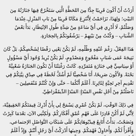
أَرَدْتُ أَنْ أَكُونَ قَرِيبًا جِدًّا مِنَ اللحَظَّةِ الَّتِي سَتَخْرُجُ فِيهَا جَنَازَتُهُ مِنَ
البَيْتِ؛ وَلِهَذَا، تَزَاحَمْتُ لِأَنْتَزِعَ مَكَانًا قَرِيبًا مِنْ بَابِ المَنْزِلِ.عِنْدَمَا
وَصَلْتُمْ، لَا أَدْرِي فِي أَيِّ سَاعَةٍ مِنْ شِدَّةِ طُولِ الاِنْتِظَارِ، بَدَأَ بَعْضُ
الشَّبَابِ – وَكُنْتُ مِنْ بَيْنِهِمْ – يَرْشُقُونَكُمْ بِالحِجَارَةِ.
هَذَا الفِعْلُ، رَغْمَ عُنْفِهِ وَظُلْمِهِ، لَمْ يَكُنْ يَعْنِي رَفْضًا لِشَخْصِكُمْ، بَلْ كَانَ
نَتِيجَةَ عَمَى شَبَابٍ مَفْجُوعٍ وَمَصْدُومٍ، لَمْ يَكُنْ يُرِيدُ وُجُودَ أَيِّ مَسْؤُولٍ
أَوْ سِيَاسِيٍّ فِي جَنَازَةِ مُتَمَرِّدِهِ. كَانَتْ رَغْبَتُنَا أَنْ تَكُونَ الجَنَازَةُ شَعْبِيَّةً
بَحْتَةً. وَلأَكُونَ صَرِيحًا، أَنَا شَخْصِيًّا لَمْ أَشُكَّ لَحْظَةً فِي صِدْقِ نِيَّتِكُمْ فِي
تَقْدِيمِ آخِرِ تَحِيَّةٍ لِثَائِرِنَا. أَعْلَمُ أَنَّكُمَا – حَتَّى وَإِنْ كُنْتُمْ مُنْفَصِلِينَ –
نَاضَلْتُمْ مِنْ أَجْلِ نَفْسِ المَبْدَإِ: المَبْدَإِ الدِّيمُقْرَاطِيِّ.
فِي ذَلِكَ الوَقْتِ، لَمْ يَكُنْ عُمْرِي يَسْمَحُ لِي بِأَنْ أُدْرِكَ قِيمَتَكُمُ الحَقِيقِيَّةَ،
لِأَنِّي لَمْ أَكُنْ قَادِرًا عَلَى فَهْمِ عُمْقِ أَفْكَارِكُمْ. وَلٰكِنَّنِي الآنَ، بَعْدَمَا كَبِرْتُ
وَنَضَجْتُ، بَدَأْتُ أُتَابِعُ فِيدْيُوهَاتِكُمْ عَلَى شَبَكَاتِ التَّوَاصُلِ الإجتماعي،
وَأَقْرَأُ لَكُمْ، وَأُحَاوِلُ فَهْمَكُمْ. وَحِينَها أَدْرَكْتُ أَيَّ رَجُلٍ أَنْتُمْ. وَإِذْ أَعْلَمُ