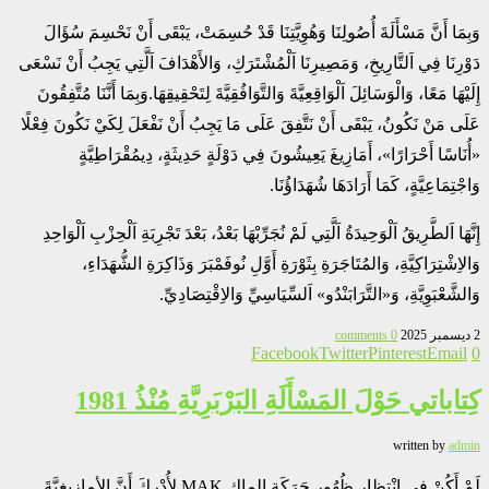
وَبِمَا أَنَّ مَسْأَلَةَ أُصُولِنَا وَهُوِيَّتِنَا قَدْ حُسِمَتْ، يَبْقَى أَنْ نَحْسِمَ سُؤَالَ
دَوْرِنَا فِي اَلتَّارِيخِ، وَمَصِيرِنَا اَلْمُشْتَرَكِ، وَالأَهْدَافَ اَلَّتِي يَجِبُ أَنْ نَسْعَى
إِلَيْهَا مَعًا، وَالْوَسَائِلَ اَلْوَاقِعِيَّةَ وَالتَّوَافُقِيَّةَ لِتَحْقِيقِهَا.وَبِمَا أَنَّنَا مُتَّفِقُونَ
عَلَى مَنْ نَكُونُ، يَبْقَى أَنْ نَتَّفِقَ عَلَى مَا يَجِبُ أَنْ نَفْعَلَ لِكَيْ نَكُونَ فِعْلًا
«أُنَاسًا أَحْرَارًا»، أَمَازِيغَ يَعِيشُونَ فِي دَوْلَةٍ حَدِيثَةٍ، دِيمُقْرَاطِيَّةٍ
وَاجْتِمَاعِيَّةٍ، كَمَا أَرَادَهَا شُهَدَاؤُنَا.
إِنَّهَا اَلطَّرِيقُ اَلْوَحِيدَةُ اَلَّتِي لَمْ نُجَرِّبْهَا بَعْدُ، بَعْدَ تَجْرِبَةِ اَلْحِزْبِ اَلْوَاحِدِ
وَالاِشْتِرَاكِيَّةِ، وَالمُتَاجَرَةِ بِثَوْرَةِ أَوَّلِ نُوفَمْبَرَ وَذَاكِرَةِ الشُّهَدَاءِ،
وَالشَّعْبَوِيَّةِ، وَ«التَّرَابَنْدُو» اَلسِّيَاسِيِّ وَالاِقْتِصَادِيِّ.
2 ديسمبر 2025
0 comments
Facebook
Twitter
Pinterest
Email
0
كِتاباتي حَوْلَ المَسْأَلَةِ البَرْبَرِيَّةِ مُنْذُ 1981
written by
admin
لَمْ أَكُنْ فِي انْتِظارِ ظُهُورِ حَرَكَةِ الماك MAK لِأُدْرِكَ أَنَّ الأمازيغِيَّةَ