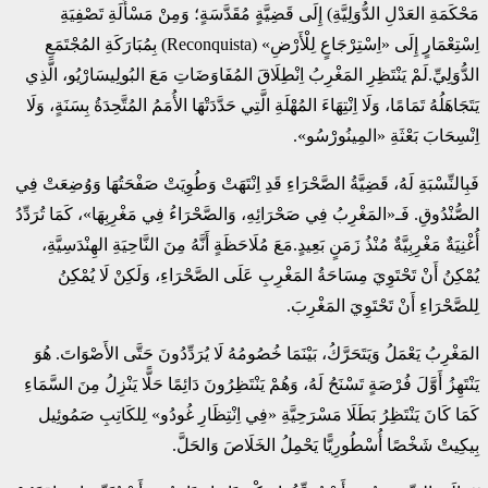
مَحْكَمَةِ العَدْلِ الدُّوَلِيَّةِ) إِلَى قَضِيَّةٍ مُقَدَّسَةٍ؛ وَمِنْ مَسْأَلَةِ تَصْفِيَةِ
اِسْتِعْمَارٍ إِلَى «اِسْتِرْجَاعٍ لِلْأَرْضِ» (Reconquista) بِمُبَارَكَةِ المُجْتَمَعِ
الدُّوَلِيِّ.لَمْ يَنْتَظِرِ المَغْرِبُ اِنْطِلَاقَ المُفَاوَضَاتِ مَعَ البُولِيسَارْيُو، الَّذِي
يَتَجَاهَلُهُ تَمَامًا، وَلَا اِنْتِهَاءَ المُهْلَةِ الَّتِي حَدَّدَتْهَا الأُمَمُ المُتَّحِدَةُ بِسَنَةٍ، وَلَا
اِنْسِحَابَ بَعْثَةِ «المِينُورْسُو».
فَبِالنِّسْبَةِ لَهُ، قَضِيَّةُ الصَّحْرَاءِ قَدِ اِنْتَهَتْ وَطُوِيَتْ صَفْحَتُهَا وَوُضِعَتْ فِي
الصُّنْدُوقِ. فَـ«المَغْرِبُ فِي صَحْرَائِهِ، وَالصَّحْرَاءُ فِي مَغْرِبِهَا»، كَمَا تُرَدِّدُ
أُغْنِيَةٌ مَغْرِبِيَّةٌ مُنْذُ زَمَنٍ بَعِيدٍ.مَعَ مُلَاحَظَةٍ أَنَّهُ مِنَ النَّاحِيَةِ الهِنْدَسِيَّةِ،
يُمْكِنُ أَنْ تَحْتَوِيَ مِسَاحَةُ المَغْرِبِ عَلَى الصَّحْرَاءِ، وَلَكِنْ لَا يُمْكِنُ
لِلصَّحْرَاءِ أَنْ تَحْتَوِيَ المَغْرِبَ.
المَغْرِبُ يَعْمَلُ وَيَتَحَرَّكُ، بَيْنَمَا خُصُومُهُ لَا يُرَدِّدُونَ حَتَّى الأَصْوَاتَ. هُوَ
يَنْتَهِزُ أَوَّلَ فُرْصَةٍ تَسْنَحُ لَهُ، وَهُمْ يَنْتَظِرُونَ دَائِمًا حَلًّا يَنْزِلُ مِنَ السَّمَاءِ
كَمَا كَانَ يَنْتَظِرُ بَطَلَا مَسْرَحِيَّةِ «فِي اِنْتِظَارِ غُودُو» لِلكَاتِبِ صَمُوئِيل
بِيکِيتْ شَخْصًا أُسْطُورِيًّا يَحْمِلُ الخَلَاصَ وَالحَلَّ.