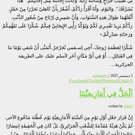
لِي طبيب جَرَّاحٍ وَسَأَلْتُهُ رَأْيَهُ. وَكَانَتْ إِجَابَتُهُ مِثْلَ إِجَابَتِكُمْ: “هٰذَا
يُشَرِّفُكَ”. وَاليَوْمَ، وَأَنَا أَقْرَأُ رَدَّكُمْ، أَشْعُرُ بِأَنَّ كَاهليّ تَحَرَّرَا مِنْ حَمْلٍ
أَثْقَلَهُمَا طِوَالَ هَذِهِ السَّنَوَاتِ، وَأَنَّ ضَمِيرِي اِرْتَاحَ مِنْ شُعُورِ الذَّنْبِ.
رَدُّكُمْ يَزِيدُ تَقْدِيرِي لَكُمْ وَيُؤَكِّدُ رَأْيِي الإِيجَابِيَّ فِيكُمْ. شُكْرًا عَلَى تَفَهُّمِكُمْ
وَرَحَابَةِ صَدْرِكُمْ.»
شُكْرًا لِعَظَمَةِ رُوحِكَ، أَخِي إسـقمي نْجَرْجَرْ..أَتَمَنَّى أَنْ نلتقي يَوْمًا مَا
فِي القَبَائِلِ… أَوْ فِي أَيِّ مَكَانٍ آخَر لأسلم عليك على الطريقة
الجزائرية…
3 ديسمبر 2025
0 comments
Facebook
Twitter
Pinterest
Email
0
اَلْحَلُّ فِي أَمَازِيغِيَّتِنَا
written by
admin
إِنَّ قَرَارَ جَعْلِ أَوَّلِ يَوْمٍ مِنَ اَلسَّنَةِ اَلْأَمَازِيغِيَّةِ يَوْم عُطْلة مَدْفُوع الأجر،
لَمْ يَكُنْ هَدِيَّةً مُقَدَّمَةً لِلشَّعْبِ اَلْجَزَائِرِيِّ، بَلْ كَانَ فِي اَلْحَقِيقَةِ اِنتِصَارًا
خَالِصًا لِلْقَضِيَّةِ اَلْأَمَازِيغِيَّةِ اَلَّتِي حَمَلَتْهَا أَسَاسًا مِنْطَقَةُ اَلْقَبَائِلِ، حَيْثُ