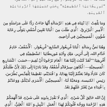
“مُورِيطَانِيَا ٱلسَّطِيفِيَّة” بِحَسَبِ تَسْمِيَتِهَا ٱلرُّومَانِيَّةِ
ٱلْقَدِيمَةِ.
وَمَا يَلْفِتُ ٱلِٱنْتِبَاهَ فِي هَذِهِ ٱلرِّسَالَةِ أَنَّهَا جَاءَتْ رَدًّا عَلَى مَرَاسَلَةٍ مِنَ
ٱلْأَمِيرِ ٱلْبَرْبَرِيِّ، ٱلَّذِي طَلَبَ مِنَ ٱلْبَابَا تَعْيِينَ أُسْقُفٍ يَتَوَلَّى رِعَايَةَ
شُؤُونِ ٱلْمَسِيحِيِّينَ فِي أَرَاضِيهِ.
وَهُنَا نَصُّ رِسَالَةِ ٱلْبَابَا غْرِيغُوَار السَّابِع:”غْرِيغُوَار، ٱلْأُسْقُفُ، خَادِمُ
خُدَّامِ الله، إِلَى أَنَزِير، مَلِكِ وِلَايَةِ مُورِيطَانِيَا ٱلسَّطِيفِيَّةِ فِي
أَفْرِيقِيَا:””لَقَدْ كَتَبْتَ إِلَيْنَا هَذَا ٱلْعَامَ تَرْجُونَا أَنْ نُقِيمَ—حَسَبَ ٱلتَّشَارِيعِ
ٱلْمَسِيحِيَّةِ—ٱلْكَاهِنَ سِيرْفَانْدِ أُسْقُفًا، وَقَدْ بَادَرْنَا إِلَى ذَلِكَ لِأَنَّ طَلَبَكُمْ
كَانَ عَادِلًا.وَقَدْ بَعَثْتُمْ إِلَيْنَا بِهَدَايَا، وَٱفْتَدَيْتُم- تَعْظِيمًا لِلْقِدِّيسِ بُطْرُسَ،
رَئِيسِ ٱلكنيسة، وَمَحَبَّةً لَنَا- ٱلْمَسِيحِيِّينَ ٱلْأُسَرَى لَدَيْكُمْ، وَوَعَدْتُمْ
بِٱفْتِدَاءِ مَنْ يُعْثَرُ عَلَيْهِمْ بَعْدُ.
إِنَّ الله خَالِقَ كُلِّ شَيْءٍ، ٱلَّذِي لَا نَقْدِرُ بِدُونِهِ عَلَى شَيْءٍ، قَدْ أَلْهَمَكُمْ
هَذِهِ ٱلرَّحْمَةَ وَوَجَّهَ قُلُوبَكُمْ لِهَذَا ٱلْعَمَلِ ٱلنَّبِيلِ.وَٱللهُ ٱلْعَلِيُّ، ٱلَّذِي