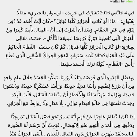
written by
admin
فِي 4 جَانْفِي 2016 نَشَرْتُ فِي جَرِيدَةِ «لوسوار دالجيري» مَقَالًا
بِعُنْوَانِ: « مَاذَا لَوْ كَانَتِ الْجَزَائِرُ كُلُّهَا قَبَائِلَ؟».كَانَ آيْتْ أَحْمَد قَدْ دُفِنَ
لِتَوِّهِ فِي عَيْنِ الْحَمَّامِ. وَبَعْدَ أَنْ أَشَرْتُ إِلَى أَنَّ «الْمِثَالَ يَأْتِينَا كَثِيرًا مِنْ
الْقَبَائِلِ الَّتِي تُعْطِينَا دَوْرِيًّا دُرُوسًا عَمِيقَةَ التَّأَمُّلِ»، خَتَمْتُ مَقَالِي
بِعِبَارَةٍ:«لَوْ كَانَتِ الْجَزَائِرُ كُلُّهَا قَبَائِلَ، كَمْ كَانَ سَيَبْقَى النِّظَامُ الْحَاكِمُ
عَلَى قَيْدِ الْحَيَاةِ؟»بَعْدَ ثَلَاثِ سَنَوَاتٍ انْفَجَرَ الْحِرَاكُ الشَّعْبِي الَّذِي قَطَعَ
رَأْسَ «النِّظَامِ» لَكِنَّهُ تَرَكَ الْجَسَدَ سَلِيمًا.
وَبِفَضْلِ الْهُدُوءِ الَّذِي فَرَضَهُ وَبَاءُ كُورُونَا، تَمَكَّنَ الْجَسَدُ خِلَالَ عَامٍ وَاحِدٍ
مِنْ أَنْ يَزْرَعَ لِنَفْسِهِ رَأْسًا مَدَنِيًّا جَدِيدًا، وَرَأْسًا عَسْكَرِيًّا جَدِيدًا، وَدُسْتُورًا
جَدِيدًا، وَبَرْلَمَانًا مُهَيَّأً سَلَفًا.وَالْأَخْطَرُ أَنَّ مِنْطَقَةَ الْقَبَائِلِ، قَلْبَ الْبِلَادِ،
وَجَدَتْ نَفْسَهَا فِي حَالَةِ انْعِدَامِ توازْنٍ، بِلَا مَدَارٍ وَلَا رَوَابِطَ مَعَ الْجَزَائِرِ.
إِذَا كَانَ النِّظَامُ عَاجِزًا عَنْ فَهْمِ أَنَّهُ يَسِيرُ نَحْوَ فَصْلِ الْقَبَائِلِ تَدْرِيجِيًّا
وَدَفْعِهَا فِي الْمَدَى الْبَعِيدِ نَحْوَ الِانْفِصَالِ، فَيَجِبُ أَنْ نَرْسُمَ لَهُ الصُّورَةَ
التالية:لَقَدْ ظَهَرَتِ الْجَزَائِرُ بِدُونِ الْقَبَائِلِ لِلْعِيَانِ…أَلْغَى الْحِرَاكُ مُنْذُ