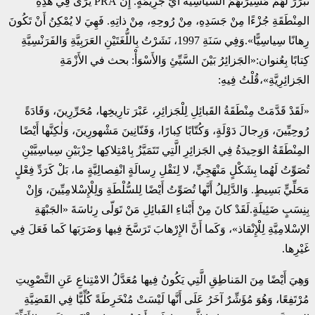
تُبَرِّرَ لَهُمْ مَسِيرَتُهُمُ السِّياسِيَّةُ أَيَّ جَرِيمَةٍ. إِنَّ PRA يَرَى فِي هٰذِهِ
المِنْطَقَةِ جُزْءًا مِنْ جَسَدِهِ، مِنْ رُوحِهِ، مِنْ ذاتِهِ. فَهِيَ لا يُمْكِنُ أَنْ تَكُونَ
رِهانًا سِياسِيًّا».وَفِي سَنَةِ 1997، نَشَرْتُ بِاللُّغَتَيْنِ العَرَبِيَّةِ وَالفَرَنْسِيَّةِ
كِتابًا بِعُنوان:«الجَزائِرُ بَيْنَ السَّيِّئِ وَالأَسْوَأْ: بحث في الأَزْمَةِ
الجَزائِرِيَّةِ»،قُلْتُ فِيهِ:
«لَقَدْ قَدَّمَتْ مِنْطَقَةُ القَبائِلِ لِلْجَزائِرِ، عَبْرَ تارِيخِها، مُحَرِّرِينَ، وَقَادَةً
رُوحِيِّينَ، وَرِجالَ دَوْلَةٍ، وَكُتّابًا كِبارًا، وَفَنّانِينَ مَشْهورِينَ، وَلٰكِنَّها أَيْضًا
المِنْطَقَةُ الوَحِيدَةُ فِي الجَزائِرِ الَّتِي تَتَمَيَّزُ بِامْتِلاكِها حِزْبَيْنِ سِياسِيَّيْنِ
تُصَوِّتُ لَهُما بِشَكْلٍ مَنْهَجِيٍّ، لا لِنَقْلِ رِسالَةٍ انْفِصالِيَّةٍ ما، بَلْ كَرَدِّ فِعْلٍ
مَحَلِّيٍّ بَسِيطٍ. وَالدَّلِيلُ أَنَّها تُصَوِّتُ أَيْضًا لِلسُّلْطَةِ وَلِلْإِسْلامِيِّينَ، وَإِنْ
بِنِسَبٍ ضَئِيلَةٍ.لَقَدْ كانَ مِنْ أَبْناءِ القَبائِلِ مَنْ تَوَلّى رِئاسَةَ «الجَبْهَةِ
الإسْلامِيَّةِ لِلْإِنْقاذ»، وَكَما أَنَّ الإِرْهابَ تَرَسَّخَ فِيها وَضَرَبَها كَما فَعَلَ فِي
غَيْرِها.
وَهِيَ أَيْضًا مِنَ المَناطِقِ الَّتِي يَكُونُ فِيها مُعَدَّلُ الامْتِناعِ عَنِ التَّصْوِيتِ
مُرْتَفِعًا، وَهُوَ مُؤَشِّرٌ آخَرُ عَلَى أَنَّها لَيْسَتْ مُنْخَرِطَةً كُلِّيًّا فِي القَضِيَّةِ