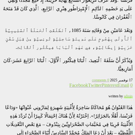
فَرَنْسَا”.وَقَدْ عَرَفَ غْرِيغُوَار السَّابِعُ نِهَايَةً حَزِينَةً، إِذْ خُلِعَ مُجَدَّدًا وَنُفِيَ
عَلَى يَدِ خَصْمِهِ ٱلدَّائِمِ ٱلْإِمْبِرَاطُورِ هِنْرِي ٱلرَّابِعِ، ٱلَّذِي كَانَ قَدْ مَنَحَهُ
ٱلْغُفْرَانَ فِي كَانُوسَّا.
وَبَعْدَ عَامَيْنِ مِنْ وَفَاتِهِ سَنَةَ 1085، ٱنْطَلَقَتِ ٱلْحَمْلَةُ ٱلصَّلِيبِيَّةُ
ٱلْأُولَى بِهُجُومٍ عَلَى مَدِينَةٍ سَاحِلِيَّةٍ تُونِسِيَّةٍ مِنْ قِبَلِ سُفُنٍ
حَرْبِيَّةٍ إِيطَالِيَّةٍ، فِي عَهْدِ ٱلْبَابَا فِيكْتُور ٱلثَّالِث.
وَيُذْكَرُ أَنَّ سَلَفَهُ ٱلْبَعِيدَ، ٱلْبَابَا فِيكْتُور ٱلْأَوَّلَ- ٱلْبَابَا ٱلرَّابِعَ عَشَرَ-كَانَ
أَمَازِيغِيًّا.
17 نوفمبر 2025
0 comments
Facebook
Twitter
Pinterest
Email
0
written by
admin
هٰذَا العُنْوَانُ هُوَ مُحَاكَاةٌ سَاخِرَةٌ لِأُغْنِيَةٍ شَهِيرَةٍ لِمَازُونِي عُنْوَانُهَا «وَدَاعًا
فَرَنْسَا، أَهْلًا بالجَزَائِرُ!». اِخْتَرْتُهُ لِأَنَّ هُنَاكَ اِحْتِمَالًا كَبِيرًا أَنْ تُرَدَّدَ هٰذِهِ
الأُغْنِيَةُ قَرِيبًا فِي مُخَيَّمَاتِ الصَّحْرَاوِيِّينَ بِتِنْدُوفَ – مَعَ بَعْضِ التَّعْدِيلَاتِ
اللَّفْظِيَّةِ – بَعْدَ أَنْ دَعَا المَلِكُ مُحَمَّدٌ السَّادِسُ أَبْنَاءَ الصَّحْرَاءِ إِلَى