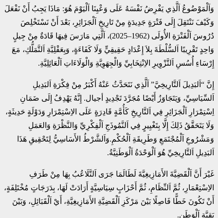
وَاَلْمَوْضُوعُ اَلَّذِي يَفْرِضُ نَفْسَهُ عَلَى وَعْيِنَا اَلْيَوْمَ هُوَ: مَاذَا يَجِبُ أَنْ نَفْعَلَ
وَكَيْفَ نَنْتَقِلَ إِلَى فَتْرَةٍ جَدِيدَةٍ مِنْ تَارِيخِ اَلْجَزَائِرِ، بَعْدَ أَنْ نَسْتَخْلِصَ
دُرُوسَ اَلْفَتْرَةِ الأُولَى (1962–2025)، اَلَّتِي مَارَسَ فِيهَا قَادَةٌ مِنْ جِيلٍ
وَاحِدٍ تَقْرِيبًا اَلسُّلْطَةَ بِلاَ إِعْدَادٍ حَقِيقِيٍّ وَلَا كَفَاءَةٍ، وَبِعَقْلِيَّةِ اَلتَّمَلُّكِ، مَعَ
إِرْسَاءِ أُسُسِ اَلتَّزْوِيرِ الاِنْتِخَابِيِّ وَالْجِهَوِيَّةِ وَالْوَلَاءَاتِ اَلْعَائِلِيَّةِ.
إِنَّ “اَلبَدِيلَ اَلتَّارِيخِيَّ” اَلَّذِي نَتَحَدَّثُ عَنْهُ أَكْبَرُ مِنْ فِكْرَةِ اَلبَدِيلِ
اَلسِّيَاسِيِّ، وَيَتَجَاوَزُ أَيْضًا مُجَرَّدَ تَجْدِيدٍ أجيال. إِنَّهُ يَهْدِفُ إِلَى ضَمَانِ
اِسْتِمْرَارِ اَلْجَزَائِرِ فِي اَلتَّارِيخِ كَأُمَّةٍ قَادِرَةٍ عَلَى الاِسْتِمْرَارِ وَدَوْلَةٍ حَدِيثَةٍ،
وَلَا يَتَحَقَّقُ ذَلِكَ إِلَّا بِتَغْيِيرٍ فِي اَلنَّمُوذَجِ اَلْفِكْرِيِّ وَالنَّظْرَةِ وَالعَمَلِ
وَمَشْرُوعِ اَلْمُجْتَمَعِ وَطَرِيقَةِ اَلْحُكْمِ.وَاَلشَّرْطُ الأَسَاسِيُّ لِتَحْقِيقِ هَذَا
اَلبَدِيلِ اَلتَّارِيخِيِّ هُوَ اَلْوَحْدَةُ اَلْوَطَنِيَّةُ.
غَيْرَ أَنَّ اَلْقَضِيَّةَ الأَمَازِيغِيَّةَ لَطَالَمَا جَرَى اَلتَّلَاعُبُ بِهَا مِنْ طَرَفِ
الاِسْتِعْمَارِ، ثُمَّ اَلنِّظَامِ، ثُمَّ أَحْزَابٍ سِيَاسِيَّةٍ أَرَادَتْ لَهَا، بِدَرَجَاتٍ مُخْتَلِفَةٍ،
أَنْ تَكُونَ خَطًّا فَاصِلًا بَيْنَ مَرْكَزِ اَلْقَضِيَّةِ الأَمَازِيغِيَّةِ، أَيْ اَلْقَبَائِلِ، وَبَيْنَ
بَقِيَّةِ اَلْوَطَنِ.