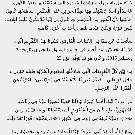
لَا أَتَعَامَلُ باستهزاء مَعَ هَذِهِ الْمُبَادَرَةِ الَّتِي سَتَسْتَغِلُّهَا بَعْضُ الدُّوَلِ،
عَاجِلًا أَوْ آجِلًا، لِاسْتِخْدَامِهَا ضِدَّ الْجَزَائِرِ. عَلَى الْعَكْسِ، سَأَمْنَحُهَا كَامِلَ
أَهَمِّيَّتِهَا لِأَنَّ الْكَثِيرَ مِنَ الْمُؤَشِّرَاتِ تَقُولُ لِي إِنَّهَا قَدْ تَكُونُ قَاتِلَةً لِبِلَادِنَا.
لَيْسَ فَوْرًا، وَلَكِنْ عِنْدَمَا تَلْتَقِي بِأَحْدَاثٍ أُخْرَى كَامِنَةٍ.
سَأَتَحَدَّثُ عَنْ هَذَا فِي الكتابات الْقَادِمَةِ، مُبْتَدِئًا بِهَذَا التَّكْرِيمِ الَّذِي
قَدَّمْتُهُ لِحُسَيْنِ آيْتْ أَحْمَدْ فِي جَرِيدَةِ لوسوار دالجيري بتَارِيخَ 29
دِيسَمْبَرْ 2015. و كَانَ هو قَدْ تُوُفِّيَ يَوْمَ 23.
مِنْ بَيْنِ كُلِّ التَّعْرِيفَاتِ الَّتِي صَادَفْتُهَا لِمَفْهُومِ الْحُرِّيَّةِ طيلة حَيَاتِي و
خِلَالَ قِرَاءَاتِي ، أُفَضِّلُ تَعْرِيفًا اكْتَشَفْتُهُ فِي مُرَاهَقَتِي:”الْحُرِّيَّةُ هِيَ
الْقُدْرَةُ عَلَى الرَّحِيلِ.”
لَمْ أَعْرِفْ آيْتْ أَحْمَدْ كَثِيرًا. تَبَادَلْنَا حَدِيثًا قَصِيرًا مَرَّةً فِي رِئَاسَةِ
الْجُمْهُورِيَّةِ يَوْمَ كَانَ مِنَ الْمُفْتَرَضِ أَنْ يَسْتَقْبِلَنَا بُوضْيَافْ (مَارِسْ
1992)، وَمَرَّةً ثَانِيَةً فِي رُومَا فِي أُكْتُوبَرْ 1994، لِنَخْتَلِفَ فَوْرًا بَعْدَ ذَلِكَ.
وَمَعَ ذَلِكْ، أَعْتَقِدُ أَنَّنِي أَعْرِفُ جَيِّدًا أَفْكَارَهُ وَمَسَارَهُ وَشَخْصِيَّتَهُ وَمَا