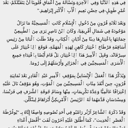
فِي هَذِهِ ٱلدُّنْيَا وَفِي ٱلْآخِرَةِ.وَنَسْأَلُهُ مِنْ أَعْمَاقِ قُلُوبِنَا أَنْ يَتَقَبَّلَكُمْ- بَعْدَ
عُمْرٍ طَوِيلٍ-فِي حِضْنِ نَعِيمِ ٱلْأَبِ ٱلْأَكْبَرِ إِبْرَاهِيمَ.”
وَبَعْدَ ثَلَاثَةِ قُرُونٍ مِنْ دُخُولِ ٱلْإِسْلَامِ كَانَتِ ٱلْمَسِيحِيَّةُ مَا تَزَالُ
مَوْجُودَةً فِي شَمَالِ أَفْرِيقِيَا، وَكَانَ ٱبْنُ نَاصِرٍ يَرَى مِنَ ٱلطَّبِيعِيِّ
حِمَايَتَهَا بِاعْتِبَارِهَا دِينًا مِنْ أَدْيَانِ ٱلْكِتَابِ. وَقَدْ طَلَبَ ٱلْبَابَا مِنْ رَئِيسِ
أَسَاقِفَةِ قرْطَاجَ ٱخْتِيَارَ كَاهِنٍ لِهَذِهِ ٱلْمَهَمَّةِ، فَوَقَعَ ٱلِٱخْتِيَارُ عَلَى
سِيرْفَانْد، وَقَبِلَ ٱلْأَمِيرُ هَذَا ٱلِٱخْتِيَارَ، بَلْ قَامَ أَيْضًا بِٱفْتِدَاءِ جَمِيعِ
ٱلْأُسَرَى ٱلْمَسِيحِيِّينَ فِي ٱلْجَزَائِرِ وَأَرْسَلَهُمْ إِلَى رُومَا.
وَيُذَكِّرُ هَذَا ٱلْعَمَلُ ٱلْإِنْسَانِيُّ بِمَوْقِفِ ٱلْأَمِيرِ عَبْدِ ٱلْقَادِرِ بَعْدَ ثَمَانِيَةِ
قُرُونٍ، حِينَ أَنْقَذَ مِئَاتِ ٱلْمَسِيحِيِّينَ مِنَ ٱلْمَوْتِ، وَهُوَ مَوْقِفٌ نَالَ عَلَيْهِ
اِعْتِرَافًا عَالَمِيًّا وَعِدَّةَ تَكْرِيمَاتٍ، مِنْهَا وِسَامُ جُوقَةِ ٱلشَّرَفِ فِي فَرَنْسَا،
وَمِسْدَسَانِ قَدَّمَهُمَا لَهُ ٱلرَّئِيسُ ٱلْأَمْرِيكِيُّ أَبْرَاهَامْ لِينْكُلْن.
وَقَدْ ذَكَرَهُ ٱلشَّاعِرُ آرْثُر رَامْبُو فِي أَحَدِ نُصُوصِهِ وَاصِفًا إِيَّاهُ بِـ “يُوغُرْطَةَ
ٱلْعَصْرِ ٱلْحَدِيث”، كَمَا أَطْلَقَ عَلَيْهِ آخَرُونَ لَقَبَ “أَفْضَلِ أَعْدَاءِ