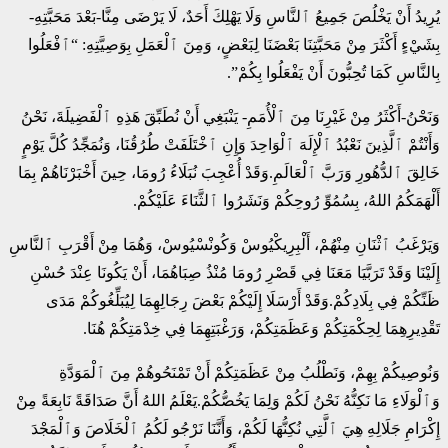
يُرِيدُ أَنْ يَخْلُصَ جَمِيعُ ٱلنَّاسِ وَلَا يَهْلِكَ أَحَدٌ، لَا يَرْضَى مِنَّا-بَعْدَ مَحَبَّتِهِ-
بِشَيْءٍ أَكْثَرَ مِنْ مَحَبَّتِنَا بَعْضَنَا لِبَعْضٍ، وَمِنَ ٱلْعَمَلِ بِوَصِيَّتِهِ: “ٱفْعَلُوا
بِالنَّاسِ كَمَا تُحِبُّونَ أَنْ يَفْعَلُوا بِكُمْ”.
وَنَحْنُ-أَكْثَرُ مِنْ غَيْرِنَا مِنَ ٱلْأُمَمِ- يَنْبَغِي أَنْ نُطَبِّقَ هَذِهِ ٱلْفَضِيلَةَ، نَحْنُ
وَأَنْتُمْ ٱلَّذِينَ نَعْبُدُ ٱلْإِلَهَ ٱلْوَاحِدَ وَإِنِ ٱخْتَلَفَتْ طُرُقُنَا، وَنُمَجِّدُ كُلَّ يَوْمٍ
خَالِقَ ٱلدُّهُورِ وَرَبَّ ٱلْعَالَمِ.وَقَدْ أُعْجِبَ نُبَلَاءُ رُومَا، حِينَ أَخْبَرْنَاهُمْ بِمَا
أَلْهَمَكُمُ اللهُ، بِسُمُوِّ رُوحِكُمْ وَنَشَرُوا ٱلثَّنَاءَ عَلَيْكُمْ.
وَيَرْغَبُ ٱثْنَانِ مِنْهُمْ، أَلْبِرِيكْيُوسْ وَكُونْسْيُوسْ، وَهُمَا مِنْ أَقْرَبِ ٱلنَّاسِ
إِلَيْنَا وَقَدْ تَرَبَّيَا مَعَنَا فِي قَصْرِ رُومَا مُنْذُ صِبَاهُمَا، أَنْ يَكُونَا عِنْدَ حُسْنِ
ظَنِّكُمْ فِي بِلَادِكُمْ.وَقَدْ أَرْسَلَا إِلَيْكُمْ بَعْضَ رِجَالِهِمَا لِيُبَلِّغُوكُمْ مَدَى
تَقْدِيرِهِمَا لِحِكْمَتِكُمْ وَعَظَمَتِكُمْ، وَرَغْبَتِهِمَا فِي خِدْمَتِكُمْ هُنَا.
وَنُوصِيكُمْ بِهِمْ، وَنَطْلُبُ مِنْ عَظَمَتِكُمْ أَنْ تَمْنَحُوهُمْ مِنَ ٱلْمَوَدَّةِ
وَٱلْوَلَاءِ مَا نَكِنُّهُ نَحْنُ لَكُمْ وَلِمَا يَخُصُّكُمْ.يَعْلَمُ اللهُ أَنَّ صَدَاقَةً نَابِعَةً مِنْ
إِكْرَامِ جَلَالِهِ هِيَ ٱلَّتِي نُكِنُّهَا لَكُمْ، وَأَنَّنَا نَرْجُو لَكُمُ ٱلْخَلَاصَ وَٱلْمَجْدَ