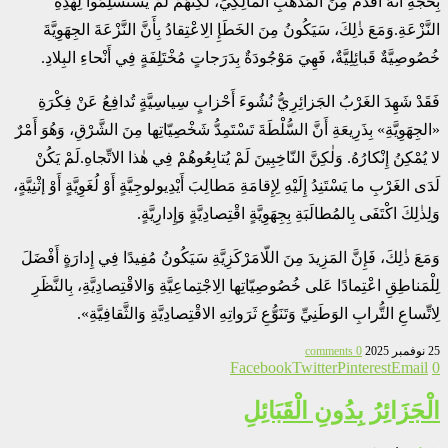
بِحُجَّةِ أَنَّهُ أَقْدَمُ مِنَ المَذْهَبِ المالِكِيِّ، لَكِنَّهُمْ لَمْ يَسْتَسْلِمُوا لِهٰذِهِ
النَّزْعَةِ.وَمَعَ ذٰلِكَ، سَيَكُونُ مِنَ الخَطَإِ الِاعْتِقادُ بِأَنَّ النَّزْعَةَ الجِهَوِيَّةَ
خُصُوصِيَّةٌ قَبائِلِيَّةٌ، فَهِيَ مَوْجُودَةٌ بِدَرَجاتٍ مُخْتَلِفَةٍ فِي أَنْحاءِ البِلادِ.
فَقَدْ شَهِدَ الغَرْبُ الجَزائِرِيُّ نُشُوءَ أَحْزابٍ سِياسِيَّةٍ تُدافِعُ عَنْ فِكْرَةِ
«الجِهَوِيَّةِ» بِذَرِيعَةِ أَنَّ السُّلْطَةَ تَسْتَمِدُّ شَخْصِيّاتِها مِنَ الشَّرْقِ، وَهُوَ أَمْرٌ
لا يُمْكِنُ إِنْكارُهُ. وَلٰكِنَّ النّاخِبِينَ لَمْ يُتابِعُوهُمْ فِي هٰذا الاتِّجاهِ.لَمْ يَكُنْ
لَدَى الغَرْبِ ما يَسْتَنِدُ إِلَيْهِ لِإِقامَةِ مَطالِبَ أَيْدِيولوجِيَّةٍ أَوْ لُغَوِيَّةٍ أَوْ إثْنِيَّةٍ،
وَلِذٰلِكَ اكْتَفَى بِالمُطالَبَةِ بِجِهَوِيَّةٍ اقْتِصادِيَّةٍ وَإِدارِيَّةٍ.
وَمَعَ ذٰلِكَ، فَإِنَّ المَزِيدَ مِنَ اللّامَرْكَزِيَّةِ سَيَكُونُ مُفِيدًا فِي إِدارَةٍ أَفْضَلَ
لِلْمَناطِقِ اعْتِمادًا عَلى خُصُوصِيّاتِها الِاجْتِماعِيَّةِ وَالاقْتِصادِيَّةِ، بِالنَّظَرِ
لِاتِّساعِ التُّرابِ الوَطَنِيِّ وَتَنَوُّعِ ثَرَواتِهِ الاقْتِصادِيَّةِ وَالثَّقافِيَّةِ».
25 نوفمبر 2025
0 comments
Facebook
Twitter
Pinterest
Email
0
الْجَزَائِرُ بِدُونِ الْقَبَائِلِ