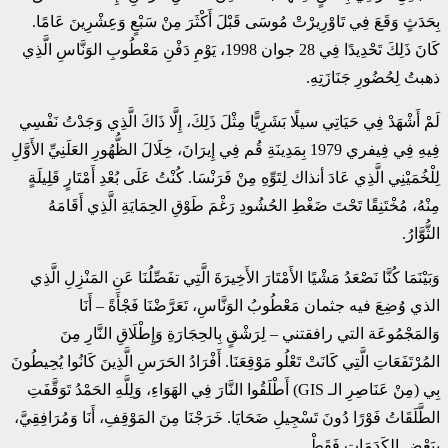
بِحَدَثٍ وَقَعَ فِي تَاوْرِيرْتْ مُوسَى قَبْلَ أَكْثَرَ مِنْ سَبْعٍ وَعِشْرِينَ عَامًا.
كَانَ ذَلِكَ تَحْدِيدًا فِي 28 جوان 1998، يَوْمِ دَفْنِ مَعْطُوبِ الوَنَّاسِ الَّذِي
ذهبتُ لِحُضُورِ جَنَازَتِهِ.
لَمْ أَشْهَدْ فِي حَيَاتِي سيلًا بَشَرِيًّا مِثْلَ ذَلِكَ، إِلَّا ذَاكَ الَّذِي وَجَدْتُ نَفْسِي
فِيهِ فِي فِيفري 1979 بِمَدِينَةِ قُم فِي إِيرَانَ، خِلَالَ الظُّهُورِ العَلَنِيِّ الأَوَّلِ
لِلْخُمَيْنِي الَّذِي عَادَ أنذاك لِتَوِّهِ مِنْ فَرَنْسَا. كُنْتُ عَلَى بُعْدِ أَمْتَارٍ قَلِيلَةٍ
مِنْهُ، مُخْتَنِقًا تَحْتَ ضَغْطِ الحُشُودِ رَغْمَ طَوْقِ الحِمَايَةِ الَّذِي أَقَامَهُ
الثُّوَّارُ.
وَبَيْنَمَا كُنَّا نَصْعَدُ مَشْيًا الأَمْتَارَ الأَخِيرَةَ الَّتِي تفَصِّلُنَا عَنِ المَنْزِلِ الَّذِي
الذي وُضِعَ فيه جثمان مَعْطُوبُ الوَنَّاسِ، تَعَرَّضْنَا فَجْأَةً – أَنَا
وَالمَجْمُوعَة التي رافقتني – لِرَشْقٍ بِالحِجَارَةِ وَإِطْلَاقِ النَّارِ مِنَ
المُرْتَفَعَاتِ الَّتِي كَانَتْ تَعْلُو مَوْقِعَنَا. أَفْرَادُ الحَرَسِ الَّذِينَ كَانُوا يُحِيطُونَ
بِي (مِنْ عَنَاصِرِ الـ GIS) أَطْلَقُوا النَّارَ فِي الهَوَاءِ، وَلِلَّهِ الحَمْدُ تَوَقَّفَتِ
الطَّلَقَاتُ فَوْرًا دُونَ تَسْجِيلِ ضَحَايَا. خَرَجْنَا مِنَ المَوْقِفِ، أَنَا وَمُرَافِقِيَّ،
بِبَعْضِ الكَدَمَاتِ فَقَطْ.