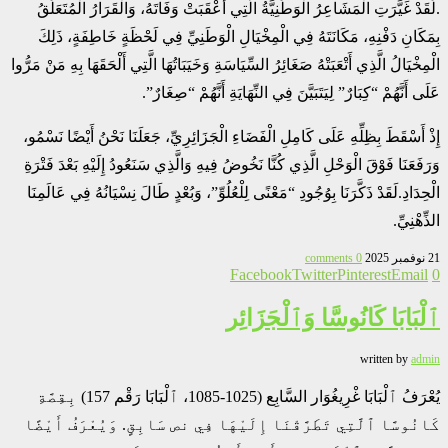
.لَقَدْ غَيَّرَتِ الْمَشَاعِرُ الْوَطَنِيَّةُ الَّتِي أَعْقَبَتْ وَفَاتَهُ، وَالْقَرَارُ الْمُتَعَلِّقُ
بِمَكَانِ دَفْنِهِ، مَكَانَتَهُ فِي الْمِخْيَالِ الْوَطَنِيِّ فِي لَحْظَةٍ خَاطِفَةٍ، ذَلِكَ
الْمِخْيَالُ الَّذِي أَتْعَبَتْهُ صَغَائِرُ السِّيَاسَةِ وَخَيَبَاتُهَا الَّتِي أَلْحَقَهَا بِهِ مَنْ مَرُّوا
عَلَى أَنَّهُمْ “كِبَارٌ” لِيَتَبَيَّنَ فِي النِّهَايَةِ أَنَّهُمْ “صِغَارٌ”.
إِذْ أَسْقَطَ بِظِلِّهِ عَلَى كَامِلِ الْفَضَاءِ الْجَزَائِرِيِّ، جَعَلَنَا نَحْنُ أَيْضًا نَسْمُو،
وَرَفَعَنَا فَوْقَ الْوَحْلِ الَّذِي كُنَّا نَخُوضُ فِيهِ وَالَّذِي سَنَعُودُ إِلَيْهِ بَعْدَ فَتْرَةِ
الْحِدَادِ.لَقَدْ ذَكَّرَنَا بِوُجُودِ “مَعْنًى لِلْعُلُوِّ”، وَبُعْدٍ طَالَ نِسْيَانُهُ فِي عَالَمِنَا
الذِّهْنِيِّ.
21 نوفمبر 2025
0 comments
Facebook
Twitter
Pinterest
Email
0
ٱلْبَابَا كَانُوسَّا وَٱلْجَزَائِر
written by
admin
يُعْرَفُ ٱلْبَابَا غْرِيغُوَار السَّابِع (1025-1085، ٱلْبَابَا رَقْم 157) بِقِصَّةِ
كَانُوسَّا ٱلَّتِي تَطَرَّقْنَا إِلَيْهَا فِي نص سَابِقٍ. وَيُعْرَفُ أَيْضًا