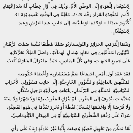
الِاسْتِعْدَادِ لِلْعَوْدَةِ إِلَى الوَطَنِ الأُمِّ، وَذٰلِكَ فِي أَوَّلِ خِطَابٍ لَهُ بَعْدَ اِعْتِمَادِ
الأُمَمِ المُتَّحِدَةِ القَرَارَ رَقْمَ 2729، مُعْلِنًا فِي الوَقْتِ نَفْسِهِ يَوْمَ 31
أُكْتُوبَرَ عِيدًا لِـ«الوَحْدَةِ الوَطَنِيَّةِ»، إِلَى جَانِبِ عِيدِ العَرْشِ وَعِيدِ
الِاسْتِقْلَالِ.
وَبَيْنَمَا اِلْتَزَمَتِ الجَزَائِرُ وَالبُولِيسَارْيُو صَمْتًا مُطْبَقًا يُشْبِهُ صَمْتَ الرُّهْبَانِ
التِّبْتِيِّينَ المُتَأَمِّلِينَ فِي مَعَابِدِ شِمَالِ الهِمَالَايَا، وَاصَلَ المَلِكُ تَحَرُّكَاتِهِ
عَلَى جَمِيعِ الجَبَهَاتِ، وَفِي كُلِّ المَيَادِينِ، حَيْثُ مَا تَزَالُ المَبَارَاةُ تُلْعَبُ.
فَقَدْ عَقَدَ أول أَمْسِ اِجْتِمَاعًا ضَمَّ مُسْتَشَارِيهِ وَأَعْضَاءَ حُكُومَتِهِ
المَكْلَّفِينَ بِالداخِلِيَّةِ وَالشُّؤُونِ الخَارِجِيَّةِ، إِلَى جَانِبِ مَسْؤُولِي الأَحْزَابِ
السِّيَاسِيَّةِ المُمَثَّلَةِ فِي البَرْلَمَانِ، لِلبَحْثِ فِي آلِيَّةِ تَرْحِيلِ سُكَّانِ
مُخَيَّمَاتِ تِنْدُوفَ إِلَى المَغْرِبِ.لَمْ يَتْرُكِ المَغْرِبُ يَوْمًا وَلَا شَهْرًا وَلَا سَنَةً
وَلَا فُرْصَةً إِلَّا وَاغْتَنَمَهَا لِيُسَجِّلَ نُقْطَةً أَوْ يُحْرِزَ تَقَدُّمًا فِي هٰذِهِ القَضِيَّةِ،
سَوَاءٌ عَلَى رُقْعَةِ الشَّطْرَنْجِ السِّيَاسِيَّةِ أَوْ فِي المِيدَانِ الدِّبْلُومَاسِيِّ.
لَقَدْ تَمَكَّنَ مِنْ تَحْوِيلِ قَضِيَّةٍ وُصِفَتْ بِأَنَّهَا غَيْرُ عَادِلَةٍ (بِنَاءً عَلَى رَأْيِ