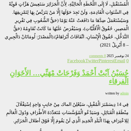
الْمُسْتَقْبَلِ، لَا إِلَى اللَّحْظَةِ الْحَالِيَّةِ، لِأَنَّ الْجَزَائِرَ سَتَعِيشُ هَزَّاتٍ قَوِيَّةً
فِي السَّنَوَاتِ الْقَادِمَةِ، وَلَنْ تَجِدَ حَوْلَهَا إِلَّا مَنْ يَتَرَبَّصُ بِهَا لِتَمْزِيقِهَا.
وَسَيُسْتَعْمَلُ ضِدَّهَا مَا دَافَعَتْ عَنْهُ يَوْمًا (حَقُّ الشُّعُوبِ فِي تَقْرِيرِ
الْمَصِيرِ، حُقُوقُ الْأَقَلِّيَّاتِ)، وَسَيُفْرَضُ عَلَيْهَا مَا كَانَتْ تُقَاوِمُهُ (حَقُّ
التَّدَخُّلِ، حُقُوقُ الْإِنْسَانِ، اتِّفَاقَاتُ أَبْرَاهَامْ).(الْمَصْدَرُ: لُومَاتَانْ دَالْجِيرِي
– 8 أَبْرِيلْ 2021)
24 نوفمبر 2025
0 comments
Facebook
Twitter
Pinterest
Email
0
حُسَيْنُ آيْتْ أَحْمَدْ وَفَرْحَاتْ مْهَنِّي… الأَخَوَانِ
الْفرقاء
written by
admin
فِي 14 دِيسَمْبَرَ الْمُقْبِلِ، سَيُعْلِنُ الماك مِنْ جَانِبٍ وَاحِدٍ اِسْتِقْلَالَ
مِنْطَقَةِ الْقَبَائِلِ، وَسَيَدْعُو الْمُؤَسَّسَاتِ مُتَعَدِّدَةَ الأَطْرَافِ وَدُوَلَ الْعَالَمِ
لِلِاعْتِرَافِ بِهَذَا الْبَلَدِ الْجَدِيدِ الَّذِي لَنْ يَقُومَ إِلَّا فَوْقَ أطلال الْجَزَائِرِ.