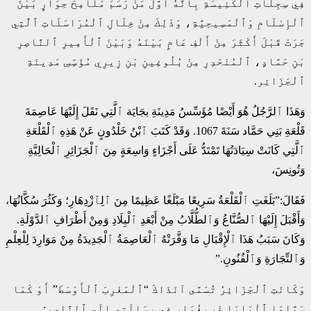
فِي سِجِلَّاتِ ٱلْكَنِيسَةِ بِأَنَّهُ أَوَّلُ مَنْ رَسَمَ مَلَامِحَ حِوَارٍ بَيْنَ
ٱلْإِسْلَامِ وَٱلْمَسِيحِيَّةِ، وَذَلِكَ مِنْ خِلَالِ ٱلْمُرَاسَلَاتِ ٱلَّتِي
جَرَتْ قَبْلَ أَكْثَرَ مِنْ أَلْفِ عَامٍ بَيْنَهُ وَبَيْنَ ٱلْأَمِيرِ ٱلنَّاصِرِ
بْنِ حَمَّادٍ، ٱلْمُنْحَدِرِ مِنْ بُلُوغِينِ بْنِ زِيرِي مُؤَسِّسِ مَدِينَةِ
ٱلْجَزَائِر.
وَهَذَا ٱلرَّجُلُ هُوَ أَيْضًا مُؤَسِّسُ مَدِينَةِ بجَايَة ٱلَّتِي نَقَلَ إِلَيْهَا عَاصِمَةَ
قَلْعَةِ بَنِي حَمَّاد سَنَةَ 1067. وَقَدْ كَتَبَ ٱبْنُ خَلْدُونٍ عَنْ هَذِهِ ٱلْقَلْعَةِ
ٱلَّتِي كَانَتْ سِيَادَتُهَا تَمْتَدُّ عَلَى أَجْزَاءٍ وَاسِعَةٍ مِنَ ٱلْجَزَائِرِ ٱلْحَالِيَّةِ
وَتُونِسَ،
فَقَالَ:”بَلَغَتِ ٱلْقَلْعَةُ سَرِيعًا مَبْلَغًا عَظِيمًا مِنَ ٱلِٱزْدِهَارِ؛ وَكَثُرَ سُكَّانُهَا،
وَأَقْبَلَ إِلَيْهَا ٱلصُّنَّاعُ وَٱلطُّلَّابُ مِنْ أَبْعَدِ ٱلْبِلَادِ وَمِنْ أَطْرَافِ ٱلدَّوْلَةِ.
وَكَانَ سَبَبُ هَذَا ٱلْإِقْبَالِ مَا وَفَّرَتْهُ ٱلْعَاصِمَةُ ٱلْجَدِيدَةُ مِنْ مَوَارِدَ لِلْعِلْمِ
وَٱلتِّجَارَةِ وَٱلْفُنُونِ.”
وَكَانَتِ ٱلْجَزَائِرُ تُسَمَّى آنَذَاكَ “ٱلْمَغْرِبَ ٱلْأَوْسَطَ” أَوْ كَمَا
سَمَّاهَا ٱلْبَابَا غْرِيغُوَار فِي رِسَالَتِهِ إِلَى ٱلنَّاصِرِ: