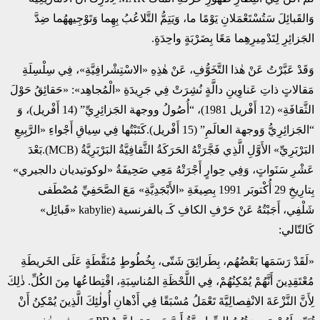
وَالقَبائِلَ سَتُسْتَعْمَلانِ يَوْمًا ما، وَيَتِمُّ التَّلاعُبُ بِهِما وَتَوْجِيههُما ضِدَّ
الجَزائِرِ لِتَدْمِيرِهِما مَعًا بِضَرْبَةٍ واحِدَةٍ.
وَقَدْ عَبَّرْتُ عَنْ هٰذا التَّخَوُّفِ، عَنْ هٰذِهِ «الاسْتِشْرافِيَّةِ»، فِي سِلْسِلَةِ
مَقالاتٍ ذاتِ عَناوِينِ دالَّةٍ نُشِرَتْ فِي جَرِيدَةِ «الْمُجاهِد»: «حَقائِقُ حَوْلَ
الثَّقافَةِ» (12 أَفْريل 1981)، “أُصُولُ ووجهة الجَزائِرِيِّ” (14 أَفْريل)، وَ
“الجَزائِرِيُّ وَوجهة العالَمِ” (15 أَفْريل).كَتَبْتُها فِي سِياقِ أَجْواءِ «الرَّبِيعِ
البَرْبَرِيِّ» الأَوَّلِ الَّذِي فَجَّرَتْهُ الحَرَكَةُ الثَّقافِيَّةُ البَرْبَرِيَّةُ (MCB).بَعْدَ
عَشْرِ سَنَواتٍ، وَفِي حِوارٍ أَجْرَتْهُ مَعِي صَحِيفَةُ «لوكوتيديان دالجيري»
بِتارِيخِ 29 أُكْتوبَر 1991 بِصِيغَةِ «الأَبْجَدِيَّةِ» مَعَ الصَّحَفِيِّ مُصْطَفى
شَلْفِي، أَجَبْتُهُ عَنْ حَرْفِ الكافِ كَـ بالفرنسية (kabylie «قَبائِل»
كَالتّالي:
«لَقَدْ رَسَمَها بَعْضُهُم، بِطَرائِقَ شَتّى، بِخُطُوطٍ مُنَقَّطَةٍ عَلَى الخَريطَةِ
مُعْتَقِدِينَ أَنَّهُمْ يُمْكِنُهُمْ، فِي اللَّحْظَةِ المُناسِبَةِ، اقْتِطاعُها مِنَ الكُلِّ. ذٰلِكَ
لِأَنَّ النَّزْعَةَ الانْفِصالِيَّةَ تَعْمَلُ مُسْبَقًا فِي أَذْهانِ أُولٰئِكَ الَّذِينَ يُمْكِنُ أَنْ