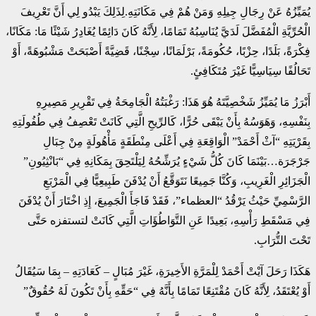
يُمَيِّزُهُ عَنْ رِجَالِ جِيلِهِ وَمَنْ هُمْ فِي مَكَانَتِهِ.لِذَلِكَ يَبْدُو لِي أَنَّ تَعْرِيفَ
الْحُرِّيَّةِ الْمُفَضَّلَ لَدَيَّ يُنَاسِبُهُ تَمَامًا، لِأَنَّهُ كَانَ دَائِمًا يُغَادِرُ شَيْئًا مَا: مَكَانًا،
فِكْرَةً، بَلَدًا، حِزْبًا، حُكُومَةً، بَرْلَمَانًا، سِجْنًا، قَضِيَّةً أَصْبَحَتْ مَشْبُوهَةً، أَوْ
تَحَالُفًا سِيَاسِيًّا غَيْرَ مُتَكَافِئٍ.
أَبْرَزُ مَا يُمَيِّزُ شَخْصِيَّتَهُ هُوَ هَذَا: رَغْبَتُهُ الْجَامِحَةُ فِي تَقْرِيرِ مَصِيرِهِ
بِنَفْسِهِ، وَهَوَسُهُ بِأَنْ يَبْقَى حُرًّا، كَالرِّيحِ الَّتِي كَانَتْ تَعْصِفُ فِي طُفُولَتِهِ
بِقَرْيَتِهِ “آثْ أَحْمَدْ” الْوَاقِعَةِ فِي أَعْلَى مِنْطَقَةٍ مَأْهُولَةٍ مِنْ جِبَالِ
جَرْجَرَة…بَيْنَمَا كَانَ كُلُّ شَيْءٍ يُرَشِّحُهُ لِيَلْتَحِقَ بِمَكَانِهِ فِي “بَانْثِيُونِ”
الْجَزَائِرِ الْغَرِيبِ، وَكُنَّا جَمِيعًا نَتَوَقَّعُ أَنْ يُدْفَنَ طَبِيعِيًّا فِي الْمَرْبَعِ
الرَّسْمِيِّ حَيْثُ يَرْقُدُ “العظماء”، فَقَدْ فَاجَأَ الْجَمِيعَ، إِذِ اخْتَارَ أَنْ يُدْفَنَ
فِي مَسْقَطِ رَأْسِهِ، بَعِيدًا عَنِ التَّوَاطُؤَاتِ الَّتِي كَانَتْ لتستفزه حَتَّى
تَحْتَ التُّرَابِ.
هَكَذَا رَحَلَ آيْتْ أَحْمَدْ لِلْمَرَّةِ الأَخِيرَةِ، غَيْرَ مُبَالٍ – كَعَادَتِهِ – بِمَا سَيُقَالُ
أَوْ يُعْتَقَدُ، لِأَنَّهُ كَانَ مُقْتَنِعًا تَمَامًا بِأَنَّهُ فِي “حَقِّهِ بِأَنْ تَكُونَ لَهُ حُقُوقٌ”