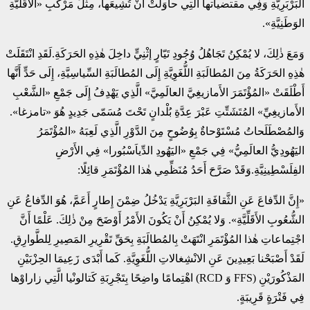
البَرْبَرِيَّةِ وَفِي مقتضياتها الَّتِي حاوَلَتْ أَنْ تُشِيعَها، مِثْلَ مَرْكَبِ «الأَقَلِّيَّةِ
الوَطَنِيَّةِ».
وَمَعَ ذٰلِكَ، لا يُمْكِنُ تَجَاهُلُ وُجُودِ تَيّارٍ إثْنِيٍّ داخِلَ هٰذِهِ الحَرَكَةِ.لَقَدِ انْتَقَلَتْ
هٰذِهِ الحَرَكَةُ مِنَ المُطالَبَةِ اللُّغَوِيَّةِ إِلَى المُطالَبَةِ السِّياسِيَّةِ، إِلَى حَدٍّ أَنَّها
أَطْلَقَتْ «المُؤْتَمَرَ الأَمازيغِيَّ العالَمِيَّ» الَّذِي يَهْدِفُ إِلَى جَمْعِ «الشَّعْبِ
الأَمازيغِيِّ» المُتَشَتِّتِ عَبْرَ عِدَّةِ بُلْدانٍ تَحْتَ مُسَمّى جَدِيدٍ هُوَ «تامزغا».
وَالمُصْطَلَحاتُ مُسْتَوْحاةٌ بِوُضُوحٍ مِنَ الدَّوْرِ الَّذِي لَعِبَهُ «المُؤْتَمَرُ
اليَهُودِيُّ العالَمِيُّ» فِي جَمْعِ «اليَهُودِ الدِّياَسْبُورا» فِي الأَرْضِ
الفِلَسْطِينِيَّةِ.وَقَدْ صَرَّحَ أَحَدُ مُنَظِّمِي هٰذا المُؤْتَمَرِ قائِلًا:
«إِنَّ الدِّفاعَ عَنِ الثَّقافَةِ البَرْبَرِيَّةِ يَدْخُلُ ضِمْنَ إِطارٍ أَعَمَّ، هُوَ الدِّفاعُ عَنِ
الشُّعُوبِ الأَقَلِّيَّةِ». وَلا يُمْكِنُ أَنْ يَكُونَ الأَمْرُ أَوْضَحَ مِنْ ذٰلِكَ. عَلْمًا أَنَّ
اجْتِماعاتِ هٰذا المُؤْتَمَرِ انْتَهَتْ بِالمُطالَبَةِ بِحَقِّ تَقْرِيرِ المَصِيرِ لِلطَّوارِقِ.
لَقَدْ أَصْبَحْنا بَعِيدِينَ عَنِ الانْشِغالاتِ اللُّغَوِيَّةِ. كَما أَبْدَى زَعِيمَا الحِزْبَيْنِ
المَذْكُورَيْنِ (FFS وَ RCD) اهْتِمامًا واضِحًا بِتَجْرِبَةِ كَتالونْيا الَّتِي زاراوْها
فِي فَتْرَةٍ قَرِيبَةٍ.