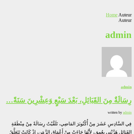
Home
Auteur
Auteur
admin
admin
رِسَالَةٌ مِنَ القَبَائِلِ، بَعْدَ سَبْعٍ وَعِشْرِينَ سَنَةً…
written by
admin
فِي السَّادِسِ عَشَرَ مِنْ أُكْتُوبَرَ المَاضِي، تَلَقَّيْتُ رِسَالَةً مِنْ مِنْطَقَةِ
القَبَائِلِ هَزَّتْنِي بِعُمقٍ، لِأَنَّهَا جَاءَتْ مِنْ أَعْمَاقِ الزَّمَنِ، إِذْ كَانَتْ تَتَعَلَّقُ