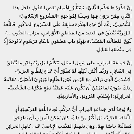
إِنَّ فِكْرَةَ «الحُكْمِ الذَّاتِيِّ» تَسْتَأْثِرُ بِاهْتِمامِ بَعْضِ العُقُولِ داخِلَ هٰذا
التَّيّارِ، مِمَّنْ يَرَوْنَ فِيهَا وَسِيلَةً لِمُواجَهَةِ «المَشْرُوعِ الإسْلامِيِّ»
الشُّمُولِيِّ، رَغْمَ أَنَّ هٰذِهِ الفِكْرَةَ سابِقَةٌ عَلَى المَشْرُوعِ المَذْكُورِ. فَاللُّغَةُ
البَرْبَرِيَّةُ تُنْطَقُ فِي العَدِيدِ مِنَ المَناطِقِ (الأَوْراسِ، مِزابِ، الجَنُوبِ…)
لَكِنَّ المُطالَبَةَ المُتَشَدِّدَةَ بِهُوِيَّةٍ ذاتِ مَضْمُونٍ بِالكادِ مَرْسُومٍ لا تُوجَدُ إِلّا
فِي مِنْطَقَةِ القَبائِلِ.
إِنَّ جَماعَةَ المِزابِ، عَلى سَبِيلِ المِثالِ، تَتَكَلَّمُ البَرْبَرِيَّةَ بِقَدْرِ ما تُنْطَقُ
فِي القَبائِلِ، وَرُبَّما أَكْثَرَ، لَكِنَّها لَمْ تُطَوِّرْ أَيَّ عَداءٍ لِلطّابِعِ العَرَبِيِّ-
الإسْلامِيِّ الَّذِي تَراكَمَ مَعَ الزَّمَنِ فَوْقَ الطّابِعِ البَرْبَرِيِّ الأَصْلِيِّ، مُقَدِّمَةً
بِذٰلِكَ صُورَةً لِما يُمْكِنُ أَنْ تَكُونَ عَلَيْهِ عَمَلِيَّةُ دَمْجِ مُكَوِّناتِ الشَّخْصِيَّةِ
الجَزائِرِيَّةِ: الإِسْلامِ، العُرُوبَةِ، وَالأَمازيغِيَّةِ.
وَلا يُوجَدُ لَدَى جَماعَةِ المِزابِ أَيُّ مُرَكَّبٍ تُجاهَ اللُّغَةِ الفَرَنْسِيَّةِ أَوِ
الثَّقافَةِ الغَرْبِيَّةِ. بَلْ أَكْثَرُ مِنْ ذٰلِكَ، كانَ يُمْكِنُ لِلْمِزابِ أَنْ يَطْرَحُوا
مُطالَبَةً خاصَّةً بِهِمْ، وَهِيَ تَعْمِيمُ المَذْهَبِ الإِباضيِّ عَلى كامِلِ الجَزائِرِ