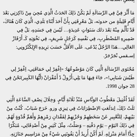
مَا أَثَّرَ فِيَّ فِي الرِّسَالَةِ لَمْ يَكُنْ ذَلِكَ الحَدَثُ الَّذِي مُحِيَ مِنْ ذَاكِرَتِي بَعْدَ
أَيَّامٍ قَلِيلَةٍ من حدوثه، بَلْ مَعْرِفَتِي بِأَنَّ أَحَدَ أَبْنَاءِ بَلَدِي، الَّذِي كَانَ هُنَاكَ،
قَدْ تَأَلَّمَ مِنْهُ بَعْدَ ذلك سَنَوَاتٍ عَدِيدَةٍ… لَيْسَ فِي جَسَدِهِ، بَلْ فِي
ضَمِيرِهِ المُضْطَرِبِ، فِي نَفْسِهِ كَرَجُلٍ شَرِيفٍ، فِي نَخْوَتِهِ كَـ أَرْقَازْ
العَالِي…هَذَا الرَّجُلُ يُدْعَى، عَلَى الأَقَلِّ حَسَبَ بَرِيدِهِ الإِلِكْتْرُونِي:
إسـقمي نْجَرْجَرْ.
مُحْتَوَى الرِّسَالَةِ الَّتِي كَانَ مَوْضُوعُهَا: «اِغْفِرْ لِي حَمَاقَتِي، اِغْفِرْ لِي
طَيْشَ شَبَابِي!»، جَاءَ فِيهَا مَا يَلِي:أَزُولْ دْ أَمُقْرَانْ (أَيُّهَا الكَبِير)نَحْنُ فِي
28 جوان 1998.
لَقَدْ اُغْتِيلَ مَعْطُوبُ الوَنَّاسِ مُنْذُ ثَلَاثَةِ أَيَّامٍ. وَخِلَالَ نِصْفِ السَّاعَةِ الَّتِي
تَلَتْ ذَلِكَ، اِندَلَعَتِ الاِضْطِرَابَاتُ فِي تِيزِي وزو. خَرَجَ شَبَابٌ، كُنْتُ مِنْ
بَيْنِهِمْ، لِلتَّعْبِيرِ عَنْ سَخَطِهِمْ وَحُزْنِهِمْ لِفَقْدَانِ رَمْزِهِمْ وَأَهَمِّ قُدْوَةٍ لَهُمْ.
فِي ذَلِكَ اليَوْمِ – يَوْمِ دَفْنِهِ – وَصَلْتُ، مِثْلَ كَثِيرٍ مِنْ أَصْدِقَائِي، مُبَكِّرًا
جِدًّا أَمَامَ مَنْزِلِهِ. لَمْ أَكُنْ أُرِيدُ أَنْ يَفُوتَنِي شَيْءٌ مِنْ مَرَاسِيمِ جَنَازَتِهِ.