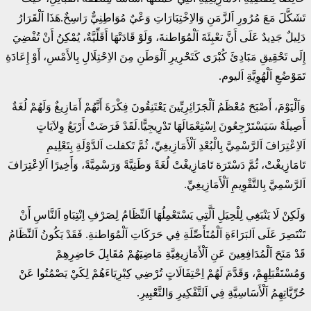
تَشَكَّلَ مَعَ مُرُورِ اَلزَّمَنِ وَالاِخْتِبَارَاتِ وَعْيٌ مُوَاطِنِيٌّ رَاسِخٌ.هَذَا اَلْقَرَارُ
دَلِيلٌ جَدِيدٌ عَلَى أَنَّ تعْبِئَةَ اَلْمُوَاطنةَ، وَلَوْ قَادَتْهَا أَقَلِّيَّةٌ، يُمْكِنُ أَنْ تُفْضِيَ
إِلَى تَحْقِيقِ مَبَادِئَ كُبْرَى كَتَحْرِيرِ اَلْوَطَنِ مِنَ الاِحْتِلَالِ بِالأَمْسِ، أَوْ إِعَادَةِ
تَمَوْضُعِ اَلْهُوِيَّةِ اَليوم.
وَاَلْيَوْمَ، أَصْبَحَ مُعْظَمُ اَلْجَزَائِرِيِّينَ يَعْتَنِقُونَ فِكْرَةَ أَنَّهُمْ أَمَازِيغٌ وَلَهُمْ لُغَةٌ
أَصِيلَةٌ سَيَسْتَرْجِعُونَ اِسْتِعْمَالَهَا تَدْرِيجِيًّا.لَقَدْ فَرَضَتْ أَرْبَعُ وِلاَيَاتٍ
اَلاِعْتِرَافَ اَلرَّسْمِيَّ بِالْبُعْدِ اَلْأَمَازِيغِيِّ، ثُمَّ تَكفلت اَلدَّوْلَةِ بِتَعْلِيمِ
تَامَازِيغْتْ، ثُمَّ دَسْتَرَة تَامَازِيغْتْ لُغَةً وَطَنِيَّةً وَرَسْمِيَّةً، وَأَخِيرًا اَلاِعْتِرَافَ
اَلرَّسْمِيَّ بِالتَّقْوِيمِ اَلْأَمَازِيغِيِّ.
وَلَكِنْ لَا يَنْبَغِي لِلْحِيَلِ اَلَّتِي يَسْتَعْمِلُهَا اَلنِّظَامُ لِصَرْفِ اِنْتِبَاهِ اَلنَّاسِ أَنْ
تَنْتَصِرَ عَلَى اَلبَرَاءَةِ اَلْمُتَأَصِّلَةِ فِي حَرَكَاتِ اَلْمُوَاطنةِ. فَقَدْ يَكُونُ اَلنِّظَامُ
قَدْ مَنَحَ اَلْمُدَافِعِينَ عَنِ اَلْأَمَازِيغِيَّةِ مَاضِيَهُمْ مُقَابِلَ حَاضِرِهِمْ
وَمُسْتَقْبَلِهِمْ، وَقَدَّمَ لَهُمْ اِحْتِفَالَاتٍ تُرْضِي كِبْرِيَاءَهُمْ لِكَيْ يَصْمُتُوا عَنْ
حُرِّيَّاتِهِمُ اَلْأَسَاسِيَّةِ فِي اَلتَّفْكِيرِ وَالتَّعْبِيرِ.