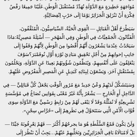
مُوَاجَهَةٍ خَطِيرَةٍ مَعَ الدَّوْلَةِ تُهَدِّدُ مُسْتَقْبَلَ الْوَطَنِ.عَلَيْنَا جَمِيعًا رَفْضُ
فِكْرَةِ أَنْ تَنْزَلِقَ الْجَزَائِرُ يَوْمًا إِلَى حَرْبٍ اِنْفِصَالِيَّةٍ.
سَيَطْرَحُ أَهْلُ الْقَبَائِلِ — الْقِوَى الْحَيَّةُ، السِّيَاسِيُّونَ، الْمُثَقَّفُونَ،
الْفَنَّانُونَ، الْجَمْعِيَّاتُ فِي الْوَطَنِ وَفِي الْمَهْجَرِ — أَسْئِلَةً مَصِيرِيَّةً:مَاذَا
سَيَحْدُثُ عِنْدَمَا يَشْعُرُونَ أَنَّهُمْ أُقْصُوا مِنَ الْوَطَنِ لِأَنَّهُمْ وَقَفُوا إِلَى
جَانِبِ إخوانِهِمْ مِنْ أَجْلِ تَحْقِيقِ مَبَادِئِ ثَوْرَةِ أَوَّلِ نُوفَمْبَرَ؟سَوْفَ
يَنْغَلِقُونَ عَلَى أَنْفُسِهِمْ، وَيُنَظِّمُونَ شُؤُونَهُمْ بَعِيدًا عَنِ الدَّوْلَةِ، وَيَحْلُمُونَ
بِمُسْتَقْبَلٍ آخَرَ، وَيَسْعَوْنَ لِبِنَائِهِ كَبَدِيلٍ عَنِ الْمَصِيرِ الْمَفْرُوضِ عَلَيْهِمْ.
وَسَيَتَشَكَّلُ لَدَيْهِمْ وَعْيٌ جَدِيدٌ مَعَ مُرُورِ الْوَقْتِ يَجْعَلُ كُلَّ قَبَائِلِيٍّ — فِي
الدَّاخِلِ أَوِ الْخَارِجِ — يَشْعُرُ بِأَنَّهُ غَيْرُ مُعْنًى بِقَوَانِين تُصَاغُ فِي مُؤَسَّسَةٍ
تَشْرِيعِيَّةٍ لَا تُمَثِّلُهُ.وَقَدْ لَا يَبْقَى لَهُمْ مِنْ رَابِطٍ رَسْمِيٍّ مَعَ الدَّوْلَةِ سِوَى
قُوَّاتِ الْأَمْنِ الَّتِي سَتَتَحَوَّلُ فِي نَظَرِهِمْ إِلَى «حُرَّاسِ سِجْنٍ».
وَلَنْ يَكُونَ قَمْعُ السُّلْطَةِ هُوَ مَا يجرحُهُمْ أَكْثَرَ — فَهُمْ يَعْرِفُونَهُ جَيِّدًا —
بَلْ لَامُبَالَاةُ بَاقِي الْجَزَائِرِيِّينَ وَتَخَلِّيهِمْ عَنْهُمْ…يَجِبُ أَنْ نَنْظُرَ إِلَى