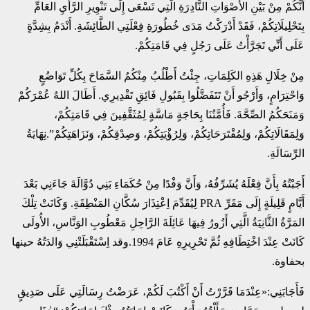
أَنَّكُمْ مِنْ بَيْنِ الأَصْوَاتِ النَّادِرَةِ الَّتِي تَسْعَى إِلَى تَنْوِيرِ الرَّأْيِ العَامِّ
بِتَحْلِيلَاتِكُمْ، فَقَدْ أَدْرَكْتُ مَدَى خُطُورَةِ فِعْلَتِي الطَّائِشَةِ. أَنْدَمُ بِشِدَّةٍ
عَلَى أَنِّي تَجَرَّأْتُ عَلَى رَجُلٍ فِي قَامَتِكُمْ.
مِنْ خِلَالِ هَذِهِ الكَلِمَاتِ، جِئْتُ أَطْلُبُ مِنْكُمُ السَّمَاحَ بِكُلِّ تَوَاضُعٍ
وَاحْتِرَامٍ، وَأَرْجُو أَنْ تَتَفَضَّلُوا بِقَبُولِ فَائِقِ تَقْدِيرِي. أَطَالَ اللهُ عُمْرَكُمْ
وَمَنَحَكُمُ الصِّحَّةَ. فَأُمَّتُنَا بِحَاجَةٍ مَاسَّةٍ لِمُثَقَّفِينَ فِي قَامَتِكُمْ،
وَلِمَقَالَاتِكُمْ، وَلِمُقْتَرَحَاتِكُمْ، وَلِرُؤْيَتِكُمْ، وَصِدْقِكُمْ، وَنَزَاهَتِكُمْ”.نِهَايَةُ
الرِّسَالَةِ.
أَجَبْتُهُ بِأَنَّ فِعْلَهُ يُشَرِّفُهُ، وَأَنَّ وَفْدًا مِنْ حُكَمَاءِ بَنِي دُوَّالَةَ جَاءَنِي بَعْدَ
أَيَّامٍ قَلِيلَةٍ إِلَى مَقَرِّ PRA لِيُقَدِّمَ اِعْتِذَارَ سُكَّانِ المَنْطِقَةِ. وَكَانَتْ تِلْكَ
المَرَّةُ الثَّانِيَةُ الَّتِي أَزُورُ فِيهَا عَائِلَةَ الرَّاحِلِ مَعْطُوبِ الوَنَّاسِ، الأُولَى
كَانَتْ عِنْدَ اخْتِطَافِهِ ثُمَّ تَحْرِيرِهِ عَامَ 1994.وقد اِسْتَقْبَلَتْنِي وَالدَتُهُ حينها
بحفاوة.
فَأَجَابَنِي:«عِنْدَمَا قَرَّرْتُ أَنْ أَكْتُبَ لَكُمْ، عَرَضْتُ رِسَالَتِي عَلَى صَدِيقٍ