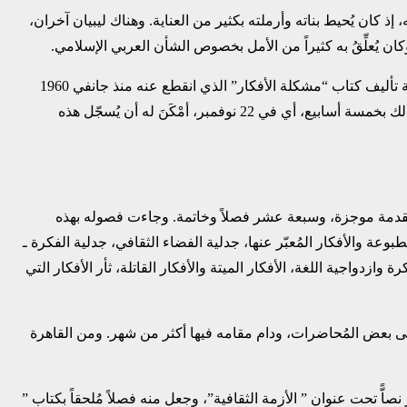
إذ كان يُحيط بناته وأرملته بكثير من العناية. وهناك ليبيان ‏آخران،
ن يُعلِّقُ به كثيراً من الأمل بخصوص الشأن العربي ‏الإسلامي.‏
عُيّنَ مالك بن نبي عضواً في معهد الدراسات الإسلامية بالقاهرة من طرف جمال عبد الناصر في شهر ‏سبتمبر سنة 1970. وعاد الكاتب لمواصلة تأليف كتاب “مشكلة الأفكار” الذي انقطع عنه منذ جانفي ‏‏1960
بالقاهرة. وقد أنهى تحرير الفصل الأول بتاريخ 4 أكتوبر 1970، وما إنْ حلّ الرابع عشر من ‏ذات الشهر والسنة حتى كان في الفصل الرابع. وبعد ذلك بخمسة أسابيع، أي في 22 نوفمبر، أمْكَنَ له ‏أن يُسجّل هذه
ُ من مقدمة موجزة، وسبعة عشر فصلاً وخاتمة. وجاءت فصوله ‏بهذه
بوعة والأفكار المُعبّر عنها، جدلية الفضاء الثقافي، ‏جدلية الفكرة ـ
وازدواجية اللغة، الأفكار الميتة والأفكار ‏القاتلة، ثأر الأفكار التي
 بعض المُحاضرات، ودام مقامه فيها أكثر من شهر. ومن القاهرة
ًّ تحت عنوان ” الأزمة الثقافية”، وجعل منه فصلاً ‏مُلحقاً بكتاب ”