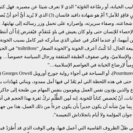
انه ” خط أنابيب الخيانة، أو رضّاعة ‏الخَوَنَة” الذي لا نعرف شيئا عن مصيره. ف
) الذي لا يُريد أيُّ أحدٍ أنْ يُصدّقه؟ كلاّ. لا شيء من كلِّ ذلك.‏
شجاعته، وصفاء سريرته، ‏وإصراره على تحمل وزر رسالته إلى نهايتها، إنها
للإنسان ‏حتى ولو كان يعيش في بلدٍ مُتقدِّمٍ. فيُفترض إذاً أن أنتظر ا
 عن أبيهما، ‏أو عندما أفكر في عملي الذي سأتركه غير كامل بسبب الخونة ا
1956 بالقاهرة، حرموني من ك
ربي والإسلاميّ، وفي صفوف الطبقة المثقفة ورجال السياسة خصوصاً… ويت
اًّ لإرضاع الخيانة في العواصم الإسلامية…” ‏
لرضاع ‏والذين يؤدون نفس العمل ويقومون بنفس المهام من طنجة إلى جاكرتا
ات، أنْ يُخصص كتاباً للخونة. إنه لَمِن الظُّلْمِ تركُ ثغرة بهذا الحجم في أدب
ِما مِنْ شأنه أن يكون جديراً بأن يكون جزءاً من ذلك العمل، هذا من جهة،
ن المؤلمة ولا أيام بانجلاداش التعيسة”.‏
” في ظلّ الظروف القاسية التي ‏أعمل فيها، وفي الوقت الذي قد أُطرَد