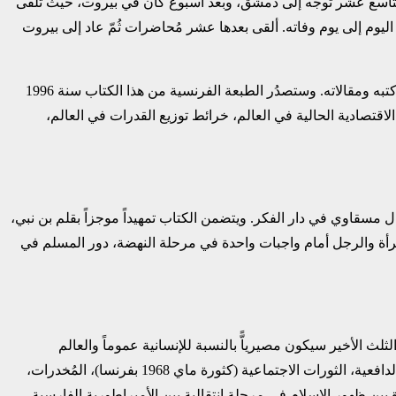
التاسع عشر توجه إلى دمشق، وبعد أسبوع كان في ‏بيروت، حيث تلقّى
فزيون بعد ذلك اليوم إلى يوم وفاته. ألقى بعدها عشر ‏مُحاضرات ثُمّ عاد إلى بيروت
صدر كتاب “المسلم في عالم الاقتصاد” باللغة العربية في بيروت بتاريخ 18 ماي 1972. وهو يتضمن ‏تجميعاً لأفكاره الاقتصادية التي طرحها في كتبه ومقالاته. وستصدُر الطبعة الفرنسية من هذا الكتاب سنة ‏‏1996
في 07 مارس ‏‏1972، ومن ثلاثة أجزاء، وهي: أسس العلاقات الاقتصادية الحالية في العالم، خرائط توزيع القدرات ‏في العالم،
بمناقشة، والتي ألقاها في دمشق سنة 1972، لكنه لم ‏يُنشر إلاّ سنة 2005 بمبادرة من عمر كمال مسقاوي في دار الفكر. ويتضمن الكتاب تمهيداً موجزاً بقلم ‏بن نبي،
المرأة والرجل أمام واجبات واحدة في مرحلة النهضة، دور ‏المسلم في
ثلث الأخير سيكون مصيرياًّ بالنسبة للإنسانية عموماً والعالم
‏الإسلامي خصوصاً. وهو يرى أنّ الحضارة الغربية تمُرّ بأزمة وجودية يُجسِّدُها ظهور أمراض أخلاقية ‏تُنْذِرُ بِقُرْبِ أُفولِها، ومِن تلك الأمراض: نقص الدافعية، الثورات الاجتماعية (كثورة ماي 1968 ‏بفرنسا)، المُخدرات،
ازاة بين ظهور الإسلام في مرحلة ‏انتقالية بين الأمبراطورية الفارسية