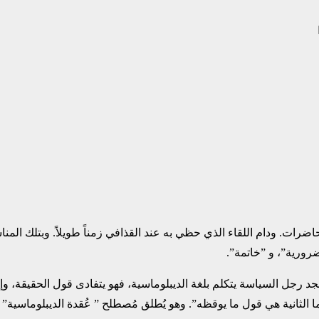
في شهر جوان 1970 لإلقاء سلسلة من المحاضرات. ودام اللقاء الذي حظي ‏به عند القذافي زمناً 
جل السياسة يتكلم بلغة ‏الديبلوماسية، فهو يتفادى قول الحقيقة، وإن تحدّث
ر، بينما الثانية هي قول ما ‏يوقظه”. وهو يُطلق مُصطلح ” عُقدة الديبلوماسي