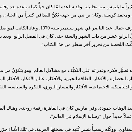
 ما يلتمس منه تحاليله. وقد ‏ساعده لمّا كان حياًّ كما ساعده بعد وفاته، 
حمد كويسة. وكان بن ‏نبي من جهته يُكِنُّ للقذافي كثيراً من الحنان، وكا
ْتُ اللحظةَ من ‏تحرير آخر سطر من هذا الكتاب”.‏
ز فيه تطوُّر فكره وقدراته على ‏التكيُّفِ مع مشاكل العالم. وهو يتكوّن
 الحضارة والأفكار، ‏الطاقة الحيوية والأفكار، عالم الأفكار، الأفكار المط
ديناميكية ‏الاجتماعية، الأفكار والمسار الثوري، الفكرة والسياسة، الفكرة 
د الوهاب حمودة. وفي مارس كان ‏في القاهرة رفقة زوجته. وهناك ألقى
لاً جديداً حول “رسالة الإسلام ‏في العالم”.‏
ووكّله رسمياًّ بنشر ‏كُتبه في نسختها العربية. في تلك الأثناء حرّر نصا