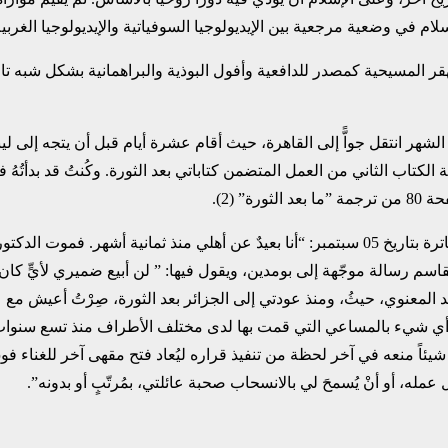
 المسيحية كمصدر للدافعية ‏وأفول البوذية والبراهمانية بشكل شبه تام، س
وان 1972. وفي الرابع عشر من ذات الشهر انتقل جواًّ إلى القاهرة، ‏حيث أقام عشرة أيام 
الثاني من العمل ‏المتضمن كتاباتي بعد الثورة. وكُنتُ قد بدأتُهُ في بيت
(2).‏
قاسم رسالة موجّهة ‏إلى بومدين، ويقول فيها: ” لن أبيع ضميري لأيٍّ ك
المعنوي، ‏حيثُ، ومنذ عودتي إلى الجزائر بعد الثورة، صِرْتُ أعيش مع ع
 أي ‏شيء بالمساعي التي قمت بها لدى مختلف الأطراف منذ تسع سنوات. 
ئاً منعه في آخر لحظة من تنفيذ قراره ليُعاد فتح مقهى آخر للغناء فوق رأ
 أو أنْ يُسمحَ لي بالانسحاب صحبة عائلتي، بمُرتّبٍ أو بدونه”.‏