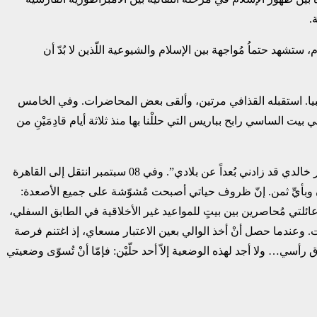
تشهد حتماُ مُواجهة بين الإسلام والشيوعية اللّذين لا بُدّ أن
قبل أن يتجه إلى ليبيا. استقبله القذافي مرتين، وألقى بعض المحاضرات. وفي ‏الخامس
 الساسي رابح بباريس التي حللْنا بها منذ ثلاثة أيام ‏قادِمَيْنِ من
عاد ثانية إلى بيروت في أواخر شهر أوت. وسجل هذه الملاحظة في دفاترة بتاريخ 05 سبتمبر: “أنا ‏بعيدٌ عن أهلي منذ ثمانية أشهر. فموت الدكتور خالدي قد زادني بُعداً عن بلادي”. وفي 08 سبتمبر انتقل ‏إلى القاهرة
ان وبأيِّ ثمن. إنّ ظروف حياتي أصبحت مُشوّشة ‏على جميع الأصعدة:
ائلتي مُحاصرين بين بيتٍ للمواعيد غير ‏الأخلاقية في الطابق السفلي،
وعندما حصل أنْ أخذ الوالي ‏بعين الاعتبار مسعاي، إذ اغتنم فرصة
سي… ولا أجد لهذه ‏الوضعية إلاّ أحد حلّيْن: فإمّا أنْ تُسوّى وضعيتي