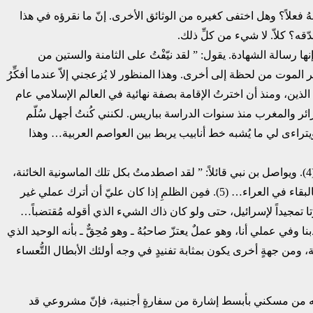
هل كتبهُ فعلاً؟ وهل اختفى كغيره من الوثائق الأخرى. إنّ ما ‏نقرؤه في هذا
 رسالة الشهادة. يقول: ” لقد نيّفْتُ على الثامنة ‏والستين من
لموت من لحظة إلى أخرى. وهذا المنظور لا ‏يُزعجني إلاّ عندما أفكِّرُ
لذين، ومنذ أن اخترتُ الإقامة بصفة ‏نهائية في العالم الإسلامي عام
ل وسائل العمل، بما في ذلك النوم. ‏وبطبيعة الحال، أنا كُنتُ أعرف الخونة و”الخونة الصغار “‏traîtrillons‏” في الجزائر والمغرب منذ ‏سنوات الدراسة بباريس. لكنني كُنتُ أجهل سُلّم
راءى لي ما ‏يُشبه خط أنابيب يربط بين العواصم العربية… وهذا
يُخيّلُ إلينا ونحن نقرأ هذه السطور أننا مُقبِلون على ما يُشبه ” العفن” (‏Pourritures‏)، أو السباحة في ‏أجواء رواية جورج أورويل ‏Georges Orwell‏ (4). ويواصل بن نبي قائلاً: ” لقد اصطدمتُ بكل ‏تلك الماسونية الخائنة،
وعلى طول خط أنابيب الخيانة أو معظمه. وأنا أعرف ما أنا مَدينٌ لها به حتى في ‏هذه اللحظة التي لم يَعُدْ لي فيها أمل ممدود، وبناتي مُهدّدات بالبقاء في العراء… (5). فمِن الظلمِ إذا كان ‏عليّ أن أترك عملي غير
 تمجيداً لإسرائيل، حتى ولو كان ‏ذاك الشيء الذي أقوله مُقتضباً…
نا وفي عملي أنا، وهو ‏عملٌ يعتزّ صاحبُهُ ـ وهو مُحِقٌّ ـ بأنه الوحيد الذي
 ‏ومن جهةٍ أخرى يكون بمثابة تفنيدٍ في وجه أولئك الأبطال التُّعساء
ُ فيه من مسكني بأبسط إشارة من سفارةٍ أجنبية، فإنّ مشروعي قد