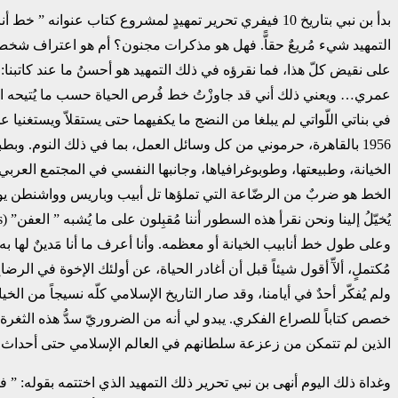
بدأ بن نبي بتاريخ 10 فيفري تحرير تمهيدٍ لمشروع كتاب عنو
التمهيد شيء مُريعٌ حقاًّ. فهل هو مذكرات مجنون؟ أم هو اعتراف شخصٍ فاقِدٍ للأمل؟ أمْ ‏هو شهادة دافيد فانسان (3
على نقيض كلّ هذا، فما نقرؤه في ذلك التمهيد هو أحسنُ ما عند كاتبنا: 
عمري… ويعني ذلك أني قد جاوزْتُ خط فُرص الحياة حسب ما يُتيحه الإحصاء 
في بناتي اللّواتي لم يبلغا من النضج ما يكفيهما حتى يستقلاّ ويستغنيا
الخيانة، وطبيعتها، وطوبوغرافياها، وجانبها النفسي في ‏المجتمع الع
الخط هو ضربٌ من الرضّاعة التي تملؤها تل ‏أبيب وباريس وواشنطن يومي
مُكتملٍ، ألآّ أقول شيئاً قبل أن أغادر الحياة، عن أولئك الإخوة في ا
ولم يُفكّر أحدٌ في أيامنا، وقد صار التاريخ الإسلامي كلّه نسيجاً من ‏الخيان
خصص كتاباً للصراع الفكري. يبدو لي أنه من ‏الضروريّ سدُّ هذه الثغرة ب
الذين لم تتمكن من زعزعة سلطانهم ‏في العالم الإسلامي حتى أحداث جوا
وغداة ذلك اليوم أنهى بن نبي تحرير ذلك التمهيد الذي اختتمه بقوله: 