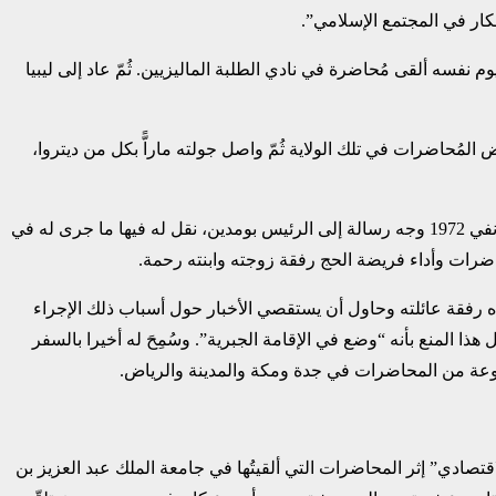
كار في المجتمع الإسلامي”.‏
بار اليوم”. وفي اليوم نفسه ألقى مُحاضرة في نادي الطلبة الماليزيين. ‏ثُمّ عاد إلى ليبيا
اله. ألقى بعض المُحاضرات في تلك الولاية ثُمّ واصل جولته ماراًّ بكل من ‏ديتروا،
وعند عودته إلى الجزائر في أواخر شهر نوفمبر ألقى مُحاضرة في قسنطينة حول ” دور المُسلم في ‏الثلث الأخير من القرن 20″. وبتاريخ 01 جانفي 1972 وجه رسالة إلى الرئيس بومدين، نقل له فيها ‏ما جرى له في
رات وأداء فريضة الحج رفقة زوجته وابنته ‏رحمة.‏
اه رفقة عائلته وحاول أن يستقصي الأخبار حول أسباب ذلك ‏الإجراء
المنع بأنه “وضع في الإقامة الجبرية”. وسُمِحَ له ‏أخيرا بالسفر
ادي” إثر المحاضرات التي ألقيتُها في جامعة الملك عبد ‏العزيز بن