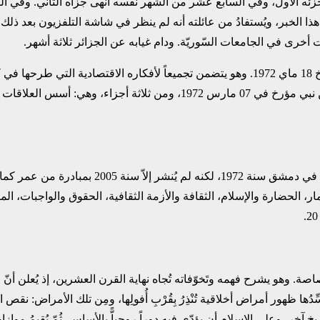
جزئه الأول، وفي ‏السابع عشر من الشهر نفسه أنهى جزأه الثاني. وفي 
). وقد أصيب بصدمة عنيفة إثر هذا الخبر، ‏ويُستفادُ من عائلته أنه لم ينظر في شاشة التل
خرى في الجامعات السّوريّة. ودام غيابه عن الجزائر ثلاثة أشهر.‏
وكَتَبَ تمهيدها كاتب هذه السطور. وهو كتاب يتكون من مُقدمة بقلم بن نبي مؤرخ 
هذا كتاب جَمَعَ فيه بن نبي المُحاضرات المتبوعة 
ر، الحضارة والإسلام، ‏الثقافة والأزمة الثقافية، الحقوق والواجبات، 
وهو يشرح فهمه وتَخوّفاته ‏تُجاه نهاية القرن العشرين، إذ يُعلن أنّ ال
يخ ‏آخر، وعلى الإسلام أن يؤدّي فيه دوراً روحياًّ بالأساس. ثُمّ يُقيمُ مو