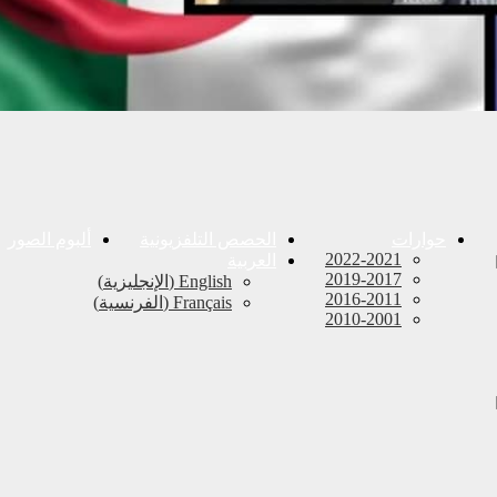
حوارات
الحصص التلفزيونية
ألبوم الصور
2022-2021
العربية
2019-2017
English
(
الإنجليزية
)
2016-2011
Français
(
الفرنسية
)
2010-2001