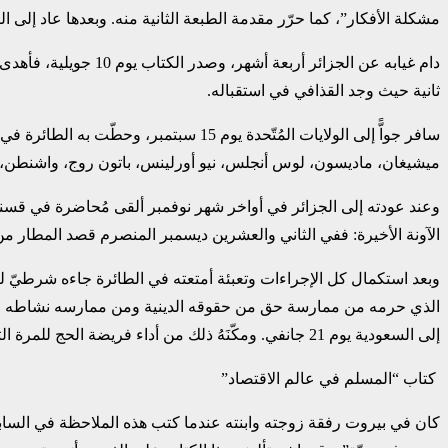
مشكلة الأفكار”، كما حرّر مقدمة الطبعة الثانية منه. وبعدها عاد إلى ا
دام غيابه عن الجزائر
ثانية حيث وجد القذافي في استقباله.‏
سافر جواًّ إلى الولايات المُتّحدة يوم 
ميشيغان، ماديسون، لوس أنجلس، نيو أورلينس، باتون روج، واشنطن، و
الآونة الأخيرة: ففي الثاني والعشرين ديسمبر المنصرم قصد المطار من
وبعد استكمال كل الإجراءات وتعبئة أمتعته في الطائرة جاءه شرطيّ ليُ
الذي حرمه من ممارسة حق من حقوقه الدينية ومن ممارسه نشاطه الثقافي.
إلى السعودية يوم 21 جانفي. ومكّنَهُ ذلك من أداء فريضة الحج للمرة الثالثة، وكانت الأولى ‏سنة 1954 والثانية سنة 1961. وألقى بالمناسبة مجموعة من المحاضرات في جدة ومكة والمدينة ‏والرياض.‏
‏ كتاب “المسلم في عالم الاقتصاد” ‏
كان في بيروت رفقة زوجته وابنته عندما كتب هذه الملاحظة في السابع 