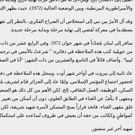
والأمبراطورية البيزنطية، وبين الوضعية الحالية (1972)، حيث ‏يظهر الإسلام في وضعية مرجعية بين الإيديولوجيا السوفياتية والإيديولوجيا الغربية. ‏
وقد آل الأمرُ ببن نبي إلى استخلاص أن الصراع الفكري، بالنظر إلى تقهقر
‏يصطدما في معركة تُفضي إلى نهاية مرحلة وبداية مرحلة جديدة.‏
سافر إلى لبنان مُجدّداً في شهر ج
من جويلية كتب هذه الملاحظة في دفاتره: ” شرعتُ بالأمس في ترجمة الكتاب 
ليبيا”. وأضاف قائلاً في التاسع والعشرين من ذات الشهر: “أنا في الصفحة 80 من ترجمة ‏‏”ما بعد الثورة” 
لحضور اجتماع المؤتمر الإسلامي. ولمّا عاد إلى الجزائر قدّم لشريف بل
السكن، الوظيفة، العمل الثقافي، إلخ. لكن الأهم من كل ذلك هو الصعيد 
ومقهى لا يكُفّ عن الغناء في الطابق العلوي، دون أن أتمكن من تغيير
غلق مقهى الغناء، فاتخذ قراراً بمنح المسكن لأسرة شهيد شريفة، ‏لكن شي
كمواطنٍ وككاتب من حقه أن يعيش في ظروف تُساعده ‏على استكمال عمله،
تمهيد آخر غير منشور.‏