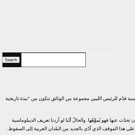
Search
طويلاً. وبتلك المناسبة قدّم للرئيس الليبي مجموعة من الوثائق تتكون من “نبذة ‏تاريخية
 عنها فهو يُموِّهُها. والحالُ أنّنا لو أردنا تعريف ‏الديبلوماسية
ة” على هذا الموقف الذي أدّى بالعديد من البلدان ‏العربية إلى السقوط.‏