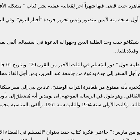
لقاهرة حيث قضى ‏فيها شهراً آخر لِمُعاينة عملية نشر كتاب ” مشكلة الأف
 أربعة أشهر، وصدر الكتاب يوم 10 جويلية، فأهدى أول نسخة منه لأمين ‏منصور رئيس تحرير جريدة “أخ
15 سبتمبر، وحطّت به الطائرة في شيكاغو حيث وجد الطلبة الذين ‏وجهوا له الدعوة في استقب
فيلاديلفيا…‏
 أجل السفر إلى ‏جدة بدعوة من جامعة عبد العزيز، ومن أجل إلقاء محاض
خبره بأنه ممنوع من مُغادرة ‏التراب الوطنيّ. عاد بن نبي إلى مقر سكن
 وهو يقول في ‏الرسالة الموجهة إلى بومدين أنه مُضطرّ إلى تأويل هذا 
من مارس: ” جاءتني فكرة ‏كتاب جديد بعنوان “المسلم في الفضاء الاقتص