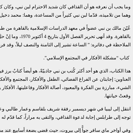
وما يجب أن نعرفه هو أن القذافي كان شديد الاحترام لبن نبي، وكان كثيراً
وهما من تلاميذه، قدّما لبن نبي كثيراً من المساعدة، وهما: محمد دخيل وم
الملاحظة في دفاتره: ” الساعة تشير إلى الثامنة والنصف ليلاً، وقد فرغ
‏ كتاب “مشكلة الأفكار في المجتمع الإسلامي”.‏
هذا الكتاب، الذي هو أحد أكثر كُتب بن نبي جاذبيّةً، هو أيضاً كتابٌ بر
العناوين: إجابتان عن الفراغ الفضائي، الطفل والأفكار، المجتمع والأفكار،
الشيء، مبارزة بين الفكرة والمعبود، أصالة الأفكار وفاعليتها، الأفكار وال
وقعتْ خيانتها. ‏
انتقل إلى ليبيا في شهر ديسمبر رفقة شريف بلقاسم وعمار طالبي وعب
‏توجه إلى طرابلس إجابة لدعوة القذافي، والتقى به مراراً، كما قدّم له عم
وفي أواخر ماي سافر جواًّ إلى بيروت، حيث قضى بضعة أسابيع عند مسقاوي، 