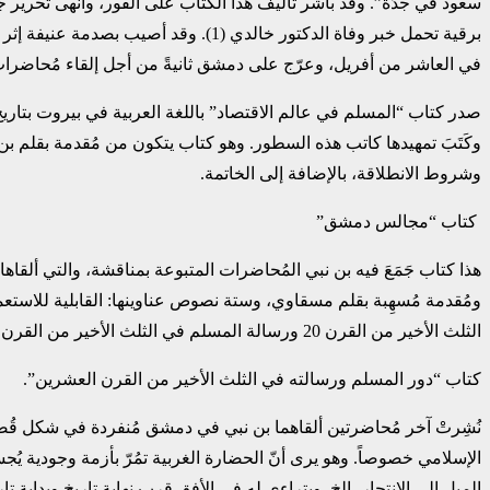
سعود في جدّة”. وقد باشر تأليف هذا الكتاب على الفور، وأنهى تحرير 
برقية تحمل خبر وفاة الدكتور خالدي (1
في العاشر من أفريل، وعرّج على دمشق ثانيةً من أجل إلقاء مُحاضرات ‏أ
وشروط الانطلاقة، بالإضافة إلى الخاتمة.‏
‏ كتاب “مجالس دمشق” ‏
ومُقدمة مُسهِبة بقلم مسقاوي، وستة نصوص عناوينها: القابلية للاستعما
الثلث الأخير من القرن 20 ورسالة المسلم في الثلث الأخير من القرن 20.‏
كتاب “دور المسلم ورسالته في الثلث الأخير من القرن العشرين”.‏
نُشِرتْ آخر مُحاضرتين ألقاهما بن نبي في دمشق مُنفردة في شكل قُصاصة. 
الميل إلى الانتحار، إلخ. ويتراءى له في الأفق قرب نهاية تاريخ وبداية تار