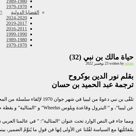
1989-1980
1979-1970
القضايا الدولية
2024-2020
2019-2017
2016-2011
1999-1990
1989-1980
1979-1970
حياة مالك بن نبي (32)‏
admin
written by
23 نوفمبر 2022
بقلم نور الدين بوكروح
ترجمة عبد الحميد بن حسان
تلقّى بن نبي دعوةً من ليبيا 
عن ليبيا”، و ” البترول وقاعدة ويلوس ‏Wheelus‏” و “المثالية” و يقظة ضرورية”، و ‏‏”خاتمة”.‏
ومما جاء في النص الوارد تحت عنوان “المثالية”: ” في عالمنا العربي نجد ر
بمُقابَلَتِها مع السياسة لقُلنا عن الأولى إنها فن قولِ ما يُنوِّمُ الضمي