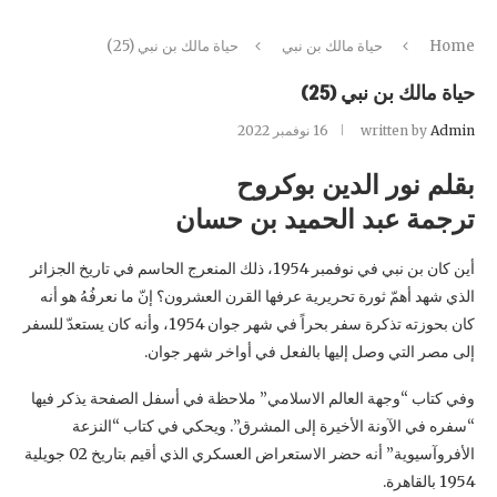
Home
حياة مالك بن نبي
حياة مالك بن نبي (25)‏
حياة مالك بن نبي (25)‏
Admin
written by
16 نوفمبر 2022
بقلم نور الدين بوكروح
ترجمة عبد الحميد بن حسان
أين كان بن نبي في نوفمبر 1954، ذلك المنعرج الحاسم في تاريخ الجزائر
الذي شهد أهمّ ثورة ‏تحريرية عرفها القرن العشرون؟ إنّ ما نعرفُهُ هو أنه
كان بحوزته تذكرة سفر بحراً في شهر جوان ‏‏1954، وأنه كان يستعدّ للسفر
إلى مصر التي وصل إليها بالفعل في أواخر شهر جوان.‏
وفي كتاب “وجهة العالم الاسلامي” ملاحظة في أسفل الصفحة يذكر فيها
“سفره في الآونة الأخيرة إلى ‏المشرق”. ويحكي في كتاب “النزعة
الأفروآسيوية” أنه حضر الاستعراض العسكري الذي أقيم بتاريخ ‏‏02 جويلية
1954 بالقاهرة.‏