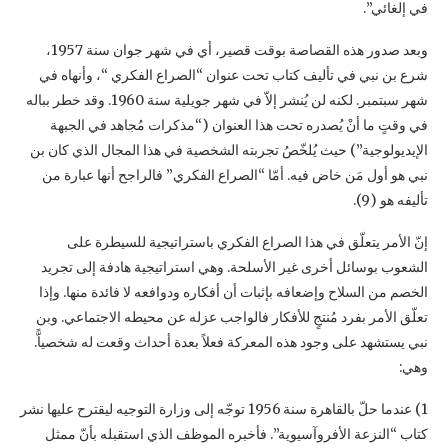
في إلغائي”. ‏
وبعد صدور هذه القصاصة بوقت قصير، أي في شهر جوان سنة 1957،
شرع بن نبي في تأليف كتاب ‏تحت عنوان “الصراع الفكري “، وأنهاه في
شهر سبتمبر. لكنه لن يُنشر إلاّ في شهر جويلية سنة ‏‏1960. وقد خطر بباله
في وقتٍ ما أنْ يُصدره تحت هذا العنوان (“مذكرات مُجاهد في الجبهة
‏الإيديولوجية”) حيث يُلخّصُ تجربته الشخصية في هذا المجال الذي كان بن
نبي هو أول مَن خاض فيه. ‏أمّا “الصراع الفكري” فالراجح أنها عبارة من
تأليفه هو (9).‏
إنّ الأمر يتعلّق في هذا الصراع الفكري باستراتيجية للسيطرة على
الشعوب بوسائل أخرى غير ‏الأسلحة. وهي استراتيجية هادفة إلى تجريد
الخصم من السلاح وإضعافه بإثبات أن أفكاره ودوافعه لا ‏فائدة منها. وإذا
تعلّق الأمر بفرد مُنتجٍ للأفكار فالواجب عزله عن محيطه الاجتماعي. وبن
نبي يستشهد ‏على وجود هذه المعركة فعلاً بعدة أحداث وقعت له شخصياًّ.
وهي:‏
‏1) عندما حلّ بالقاهرة سنة 1956 توجّه إلى وزارة التوجيه ليقترح عليها نشر
كتاب “النزعة ‏الأفروآسيوية”. فأخبره الموظف الذي استقبله بأنّ ممثل