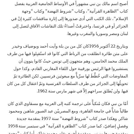
أصبح اسم مالك بن نبي مشهوراً في الأوساط الجامعية العربية بفضل
كتاب “الظاهرة القرآنية”، وكتاب ‏‏”شروط النهضة” وكتاب “وجهة
الإسلام”، تلك الكتب التي أدى صدورها إلى إثارة مناقشات كثيرة إنْ ‏في
الجزائر أو في فرنسا، واخترقتْ أصداءُ تلك النقاشات الآفاق لتصل إلى
لبنان ومصر وسوريا ‏والمغرب وغيرها.‏
وبتاريخ 22 أكتوبر 1956كان كل من بن بلة وآيت أحمد وبوضياف وخيدر
على متن طائرة انطلقت ‏من الرباط التي كانوا قد استُقبِلوا فيها من طرف
الملك محمد الخامس، وهم متجهون إلى تونس حيثُ ‏كانوا ينوون أن
يستشيروا فيها الرئيس بورقيبة حول اللقاء المغاربي القادم، وكذا حول
المفاوضات التي ‏خُطِّطَ لها سرِّياًّ مع مبعوثين فرنسيين. لكن الطائرة تمّ
تحويلُها إلى الجزائر من طرف السلطات الفرنسية ‏وتمّ اعتقال كل من كان
فيها. ولن يُطلق سراحهم إلاّ في شهر مارس سنة 1962.‏
أمّا بن نبي فكان مُنكباًّ على ترجمة كتبه إلى العربية مع مسقاوي الذي كان
طالباً شاباًّ في جامعة القاهرة، ‏ومع المصرييْن عبد الصبور شاهين ومحمود
شاكر. وهكذا صدر كتاب “شروط النهضة” سنة 1957 ‏بمقدمة جديدة
وفصلٍ إضافيّ، كما صدر كتاب “الظاهرة القرآنية” في سبتمبر سنة 1958
بمقدمة حررها ‏بن نبي ومقدمة أخرى بقلم محمود شاكر. أما كتاب “وجهة