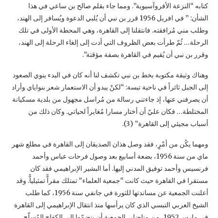
كتابه “النزعة الأفروآسيوية”. ومما جاء بقلم صالح بن ساعي في هذا
الشأن: ” ‏في افريل 1956 قرر بن نبي أن يُلبي الدعوة ويُسافر إلى الهند،
وطلب مني مُرافقته. فانتقلنا إلى ‏القاهرة، وهي المحطة الأولى في تلك
الرحلة… ثُمّ طرأت بعض الظروف التي أدت إلى إلغاء الرحلة ‏إلى الهند،
وقرر بن نبي أن يُقيم في القاهرة بصفة مؤقتة”.‏‎ ‎
وهناك وثيقة مكتوبة بخط بن نبي تكشف لنا أنه كان في البدء ينوي الصعود
إلى الجبل ثائراً في ناحية ‏تبسة: “لكنْ يبدو أن الاستعمار شعر بنواياي وأراد
أن يصرفني عنها، إذ جاءتني رسالة من مُراسل ‏مجهول من بلدية مسكيانة
المختلطة… فكان عليّ أن أختار مسارا مُغايراً لحياتي. وكان ذلك من
أسباب ‏مجيئي إلى القاهرة” (3).‏
ومهما يكُن من أمْرٍ، فقد وصل هذان الصديقان إلى القاهرة في مطلع شهر
ماي من سنة 1956، بضعة ‏أسابيع بعد وصول فرحات عباس وأحمد
فرنسيس وأحمد توفيق المدني إليها. أما البشير الإبراهيمي فقد ‏كان
مستقرا في القاهرة حيث كانت “جمعية العلماء” تمتلك مقراًّ تمثيلياًّ. وقد
أعلنت الجمعية عن ‏مساندتها للثورة في جانفي سنة 1956، كما طلب
الشيخ العربي التبسي الذي كان يرأسها منذ انتقال ‏الإبراهيمي إلى القاهرة
في مارس 1952، من مناضلي الجمعية أن ينضمّوا إلى الكفاح المُسلّح.‏