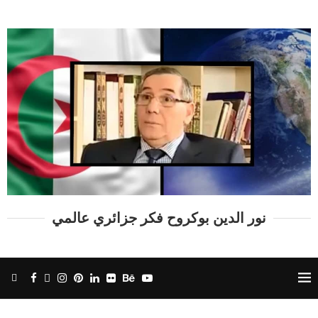
نور الدين بوكروح فكر جزائري عالمي