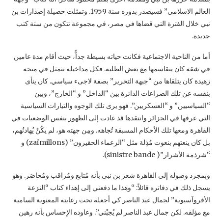
العالم الاسلامي” فسيصدر بدوره سنة 1959. ‏وتمثلت حصيلة إصدارات بن
نبي خلال الفترة التي قضاها في مصر، في مجموعة تتكون من ستة كتب
‏جديدة. ‏
أما من الناحية الاجتماعية فكانت حياته بسيطة جداًّ، حيث أقام مدة عامين
في شقة كان يتقاسمها مع بعض ‏الطلبة. فكل مداخيله تتمثل في منحة
زهيدة كان يتلقاها من “جبهة التحرير” بصفة لاجىء سياسي. كان ‏ينأى
بنفسه عن تلك الصراعات الدائرة بين “الداخل” و “الخارج”، وبين
“السياسيين” و “العسكريين”. ‏فهو يرى تلك الوجوه والتيارات السياسية
التي عرفها في الجزائر وانتقدها قد عادت إلى الظهور بنفس ‏الوضعيات في
القاهرة ومعها تلك الأحكام المسبقة تُجاهه. ومِن جهته هو، لم يكُنْ يُهادنُهم،
بل كان ينعتهم ‏بنعوت مُذِلة مثل “الزعماء الحقيرون” (‏zaïmillons‏) و
“شرذمة الأشرار”(‏sinistre bande ‎‏). ‏
وبمجرد وصوله إلى القاهرة شعر بن نبي بأنه مُتابع ومُراقب ومُحاصَر. وهو
يسجل ذلك في دفاتره ‏قائلاً: “وهذا ما دفعني إلى إهداء كتاب “النزعة
الأفروآسيوية” لجمال عبد الناصر كي أجعله تحت ‏رعايته المعنوية السامية
مع مؤلفه. لكن جمال عبد الناصر لم يُجبْني”. وعاوده الإحساس بأنه رهين