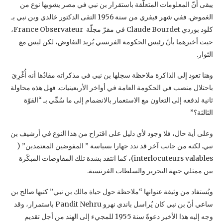
يبقى أنّ المعلومات المتعلّقة باستقرار بن نبي في مصر يشوبها نوع من
الغموض. ففي شهر فيفري من ‏سنة 1956 التقى الدكتور خالدي وبن نبي بـ
كلود بوردي ‏Claude Bourdet‏ في مقرّ مجلّة ‏France ‎Observateur ‎،
حيث أخبرهما بأنّ رئيس الحكومة الفرنسي يُريد التفاوض، لكن ليس مع
الثوار.‏
وهنا تعود إلى الذاكرة ملاحظة سجلها بن نبي في مذكراته مفادُها أنه أُغْرِيَ
باحتلال منصب في الحكومة ‏العامة في أواخر الأربعينيات. فهل هذه محاولة
ثانية لدفعه إلى التعاون مع الاستعمار بالانضمام إلى ما ‏سُمِّي بـ “القوّة
الثالثة؟” ‏
وعلى أية حال، فلا وجود لأي دليل على اقتراح من هذا النوع في أرشيف بن
interlocuteurs valables‏)، كما انتقد بشدة تلك ‏المفاوضات المبكّرة
بين ممثلي جبهة التحرير والسلطات الفرنسية.‏
ويُستفاد من وثيقة عنوانها “ملاحظة حول حياة مالك بن نبي” كتبها صالح بن
ساعي أنّ بن نبي كان ‏يُراسل باندي نهرو ‏Pandit Nehru‏ باستمرار، وقد
وجه إليه هذا الأخير دعوةً سنة 1955 للمجيء ‏إلى الهند من أجل تقديم