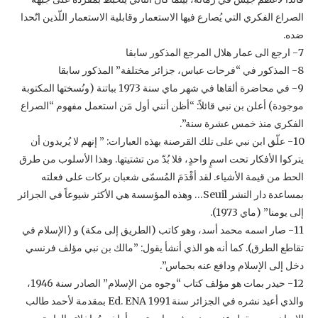
الصراع الفكري التي يُصارع فيها الاستعمار وقابلية الاستعمار اللّذين ‏اتّحدا
ضده.‏
‏9-‏ في محاضرة ألقاها في شهر ماي سنة 1973 بباتنة (ونُسختها المكتوبة
موجودة) أعلن بن نبي قائلاً: “أظن أنني ‏أول مَن استعمل مفهوم “الصراع
الفكري منذ خمس عشرة سنة”.‏
‏10-‏ علّق ابن نبي على تلك القرصنة بهذه العبارات: ” إنهم لا يُريدون أن
يتركوا الأفكار تحت اسمٍ واحدٍ، فلا بُدّ من ‏تشتيتها. وهذا الأسلوب من طرق
الحط من قيمة الأشياء. لقد أقْدَمَ المُسمّى شعبان بركات على فعلته
بمساعدة دار ‏النشر ‏Seuil‏… وهذه المؤسسة هي الأكثر شيوعاً في الجزائر
إلى يومنا” (ماي 1973).‏
‏11-‏ صار اسمه محمد أسد، وهو كاتب (الطريق إلى مكة) و (الإسلام في
تقاطع الطرق). كما أنه هو الذي أنشأ يقول: ‏‏”مالك بن نبي مؤلف فرنسي
دخل إلى الإسلام ودافع عنه بحماس”.‏
‏12-‏ حيدر بمات هو مؤلف كتاب “وجوه من الإسلام” الصادر سنة 1946،
والذي أعيد نشره في الجزائر سنة 1991 ‏Ed. ENA‏ بمقدمة لأحمد طالب