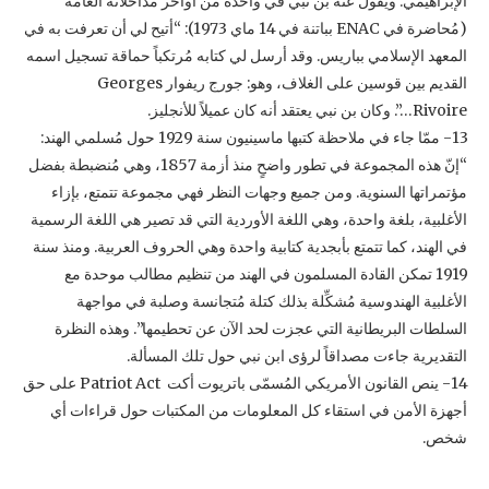
الإبراهيمي. ويقول عنه بن نبي في واحدة من أواخر مُداخلاته العامة
(مُحاضرة ‏في ‏ENAC‏ بباتنة في 14 ماي 1973): “أتيح لي أن تعرفت به في
المعهد الإسلامي بباريس. وقد أرسل لي كتابه ‏مُرتكباً حماقة تسجيل اسمه
القديم بين قوسين على الغلاف، وهو: جورج ريفوار ‏Georges
Rivoire‏…”. وكان بن ‏نبي يعتقد أنه كان عميلاً للأنجليز.‏
‏13-‏ ممّا جاء في ملاحظة كتبها ماسينيون سنة 1929 حول مُسلمي الهند:
“إنّ هذه المجموعة في تطور واضحٍ منذ أزمة 1857، وهي ‏مُنضبطة بفضل
مؤتمراتها السنوية. ومن جميع وجهات النظر فهي مجموعة تتمتع، بإزاء
الأغلبية، بلغة واحدة، وهي اللغة الأوردية ‏التي قد تصير هي اللغة الرسمية
في الهند، كما تتمتع بأبجدية كتابية واحدة وهي الحروف العربية. ومنذ سنة
1919 تمكن القادة ‏المسلمون في الهند من تنظيم مطالب موحدة مع
الأغلبية الهندوسية مُشكِّلة بذلك كتلة مُتجانسة وصلبة في مواجهة
السلطات البريطانية ‏التي عجزت لحد الآن عن تحطيمها”. وهذه النظرة
التقديرية جاءت مصداقاً لرؤى ابن نبي حول تلك المسألة.‏
‏14-‏ ينص القانون الأمريكي المُسمّى باتريوت أكت ‏Patriot Act ‎‏ على حق
أجهزة الأمن في استقاء كل المعلومات من ‏المكتبات حول قراءات أي
شخص.‏