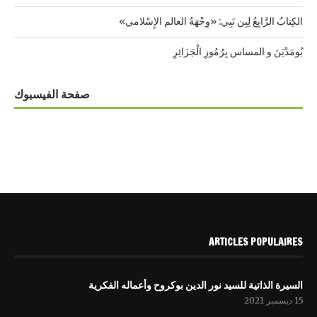
الكِتابُ الرَّابِعُ لِبِن نَبِي: «وِجْهَةُ العالم الإِسْلامي»
بُومَدْيَنَ و المساس بِرُمُوزِ الْجَزَائِرِ
صفحة الفيسبوك
ARTICLES POPULAIRES
السيرة الذاتية للسيد نور الدين بوكروح وأعماله الفكرية
15 ديسمبر 2021