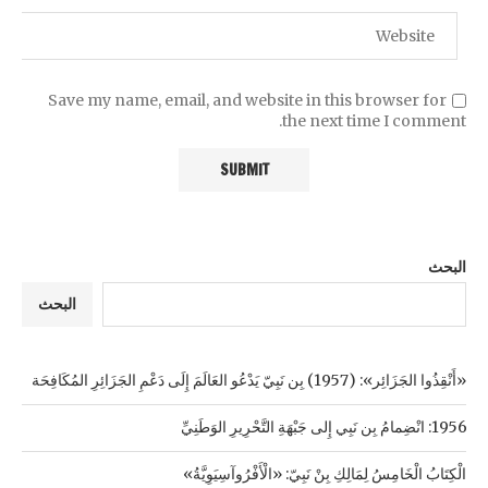
Save my name, email, and website in this browser for
the next time I comment.
البحث
البحث
«أَنْقِذُوا الجَزَائِر»: (1957) بِن نَبِيّ يَدْعُو العَالَمَ إِلَى دَعْمِ الجَزَائِرِ المُكَافِحَة
1956: انْضِمامُ بِن نَبِي إِلى جَبْهَةِ التَّحْرِيرِ الوَطَنِيِّ
الْكِتَابُ الْخَامِسُ لِمَالِكِ بِنْ نَبِيّ: «الْأَفْرُوآسِيَوِيَّةُ»