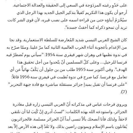
على حَدْوِ رغبته المزدَوَجة في السعي إلى الحقيقة ‏والعدالة الاجتماعية.
أرجو أن يكون هذا التكريم كفيلاً بتذكير الجيل الجديد بهذا الرجل الذي
سيُحْرَمُ ‏أبناؤه حتى من قراءة اسمه على نصب قبره، لأن قوى الشر كانت
تريد أن تمحو ذكراه كما أخفتْ ‏جسده”. ‏
كان الشيخ العربي التبسي شديد المُعارضة للسلطة الاستعمارية. وقد نجا
من الإعدام بأعجوبة أثناء ‏الحرب العالمية الثانية كما مرّ علينا. وممّا صرّح به
في ندوة نظمها في وهران شهر فيفري سنة 1954: ‏‏”سيأتي يوم تُضطرّ فيه
فرنسا للرحيل… وعلى كلّ المسلمين أنْ يتّحدوا من أجل تحقيق هذا
الهدف”. ‏وفي أكتوبر سنة 1955 طلب من بن جلول أن يَكُفّ نهائياًّ عن أي
تعامل مع فرنسا. كما صرح في ندوة ‏نُظمت في فيفري سنة 1956 قائلاً:
“على فرنسا أن تقبل بمبدإ جزائر مستقلة مباشرة مع قادة جبهة ‏التحرير”
(7).‏
ويروي فرحات عباس في مذكراته أنّ العربي التبسي زاره قبل مغادرة
الجزائر، واستودعه الله بهذه ‏الكلمات: “لستُ أدري إنْ كُتِبَ لنا أن نلتقي
لاحقاً. ولذلك فأنا أنصحك بألاّ تنسى أبداً أنّ الجزائر مسلمة. ‏فالجزائريون
يُقاتلون باسم الإسلام ويموتون راضين بذلك. ولا تَعُدْ إلى هذه الأرض إلاّ بعد