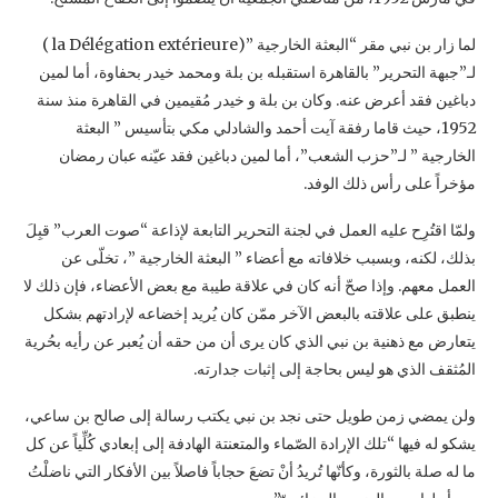
لما زار بن نبي مقر “البعثة الخارجية‎ ‎‏”(‏‎ la Délégation extérieure‏)
لـ”جبهة التحرير” بالقاهرة ‏استقبله بن بلة ومحمد خيدر بحفاوة، أما لمين
دباغين فقد أعرض عنه. وكان بن بلة و خيدر مُقيمين في ‏القاهرة منذ سنة
1952، حيث قاما رفقة آيت أحمد والشادلي مكي بتأسيس ” البعثة
الخارجية‎ ‎‏” لـ”حزب ‏الشعب”، أما لمين دباغين فقد عيّنه عبان رمضان
مؤخراً على رأس ذلك الوفد.‏
ولمّا اقتُرِح عليه العمل في لجنة التحرير التابعة لإذاعة “صوت العرب” قبِلَ
بذلك، لكنه، وبسبب ‏خلافاته مع أعضاء ” البعثة الخارجية‎ ‎‏”، تخلّى عن
العمل معهم. وإذا صحّ أنه كان في علاقة طيبة مع ‏بعض الأعضاء، فإن ذلك لا
ينطبق على علاقته بالبعض الآخر ممّن كان يُريد إخضاعه لإرادتهم بشكل
‏يتعارض مع ذهنية بن نبي الذي كان يرى أن من حقه أن يُعبر عن رأيه بحُرية
المُثقف الذي هو ليس ‏بحاجة إلى إثبات جدارته.‏
ولن يمضي زمن طويل حتى نجد بن نبي يكتب رسالة إلى صالح بن ساعي،
يشكو له فيها “تلك الإرادة ‏الصّماء والمتعنتة الهادفة إلى إبعادي كُلِّياً عن كل
ما له صلة بالثورة، وكأنّها تُريدُ أنْ تضعَ حجاباً فاصلاً ‏بين الأفكار التي ناضلْتُ