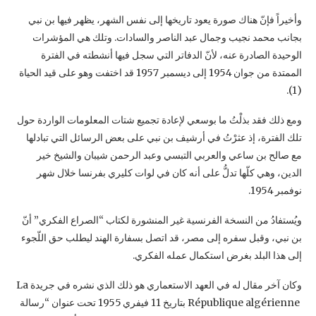
وأخيراً فإنّ هناك صورة يعود تاريخها إلى نفس الشهر، يظهر فيها بن نبي
بجانب محمد نجيب وجمال ‏عبد الناصر والسادات. وتلك هي المؤشرات
الوحيدة الصادرة عنه، لأنّ الدفاتر التي سجل فيها أنشطته ‏في الفترة
الممتدة من جوان 1954 إلى ديسمبر 1957 قد اختفت وهو على قيد الحياة
(1).‏
ومع ذلك فقد بذلْتُ ما بوسعي لإعادة تجميع شتات المعلومات الواردة حول
تلك الفترة، إذ عثرْتُ في ‏أرشيف بن نبي على بعض الرسائل التي تبادلها
مع صالح بن ساعي والعربي التبسي وعبد الرحمن ‏شيبان والشيخ خير
الدين، وهي كلّها تدلُّ على أنه كان في لوات كليري بفرنسا خلال شهر
نوفمبر ‏‏1954.‏
ويُستفادُ من النسخة الفرنسية غير المنشورة لكتاب “الصراع الفكري” أنّ
بن نبي، وقبل سفره إلى ‏مصر، قد اتصل بسفارة الهند ليطلب حق اللّجوء
إلى هذا البلد بغرض استكمال عمله الفكري.‏
وكان آخر مقال له في العهد الاستعماري هو ذلك الذي نشره في جريدة ‏La
République ‎algérienne ‎‏ بتاريخ 11 فيفري 1955 تحت عنوان “رسالة