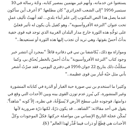
يستغنوا عن خدماته، وأنهم غير ‏مهتمين بمصير كتابه، وجّهَ رسالة في 10
سبتمبر 1956 “إلى الشعب الجزائري” كان مطلعها: “لا ‏أعرف أين سأكون
عندما يصل هذا النص المكتوب إلى علم أبناء بلدي… لقد أنهيتُ تأليف عملٍ
تحت ‏عنوان “النزعة الأفروآسيوية”، وهو كفيل بأن يكون له تأثير فعليّ
على توجُّهِ هذه الثورة خارج مدار ‏البلدان الغربية الذي توجد فيه قوى خفية
بدأتُ أحسّ بقوتها، وهي تريد أن تجذب إليها هذه الثورة أو ‏تستعيدها…”‏
وموازاة مع ذلك، يُكاشفنا بن نبي في دفاتره قائلاً: “بمجرد أنِ انتشر خبر
وجود كتاب “النزعة ‏الأفروآسيوية” بدأتُ أحسّ بالخطر يُحدّق بي. وكما
سجّلْتُ ذلك بتاريخ 22 جوان 1956 في دفتري ‏اليومي، فقد صرْتُ أشعر
بأني مثل حبّة غُبار بين قوى عظيمة…”‏
وكثيرا ما استخدم بن نبي صورة حبة الغبار أو الذرة في كتاباته المنشورة
وغير المنشورة، كي يُبرِز ‏عدم توزن القوى بينه وبين الأحداث التي وقع في
دوامتها، فوجوده على سطح الأرض لا يُسوِّغُهُ، في ‏نظره، إلاّ كونه “شاهداً”.
يقول في أحد مقالاته: “الشاهد… قد يكون ذرّةً، لكنها ذرّة ضرورية لأنها
تُمكّن ‏عجلة التاريخ الإنساني من مواصلة حركتها. فكلّ الموجودات وكلّ
الأحداث هي قِطَعٌ أو ذرات فيما قُدِّر ‏لهذا العالم” (6).‏