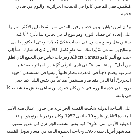
مُنعّمين. ففي الماضي كانوا في الجمعية الجزائرية، واليوم في فنادق
‏فخمة”.‏
وكان لمين دباغين و بن خدة وتوفيق المدني من المُتحاملين الأكثر إصراراً
على إبعاده عن قضايا ‏الثورة. وهو يبوح لنا في دفاتره بما يأتي: “أنا مُنذ
سنتين مِثل رصيدٍ مشلول في حساب بنكيّ مُجمّد”. ‏وحتى الدكتور خالدي
وصالح بن ساعي لمْ يُراسلاه منذ عامٍ كامل. فالأول كان قد شارك جنباً إلى
جنب ‏مع ألبير كامو ‏Albert Camus‏ وفرحات عباس في التجمع الذي نُظِّمَ
من أجل”‏‎ ‎الهدنة المدنية” في ‏نادي الترقّي ثُمّ غادر الجزائر بصفة غير
شرعية ليصبح لاجئاً في المغرب وصار طبيباً رئيسيا في ‏مستشفى “جبهة
التحرير”. أمّا الثاني فقد صار مستثمراً صناعياًّ في نفس البلد، كما جعل
ثروته في خدمة ‏الثورة. في حين كان حمودة بن ساعي يعيش معيشة ضنكاً
في باتنة.‏
على الساحة الدولية سُجِّلت القضية الجزائرية في جدول أعمال هيئة الأمم
المتحدة لتُناقَش بتاريخ 30 ‏جانفي 1957. وكان مؤتمر باندونغ هو الهيئة
الدولية الأولى التي اعتُرِفَ فيها بحق الشعب الجزائري ‏في تقرير مصيره
منذ شهر أفريل سنة 1955. وجاءت الخطوة الثانية في مسار تدويل القضية