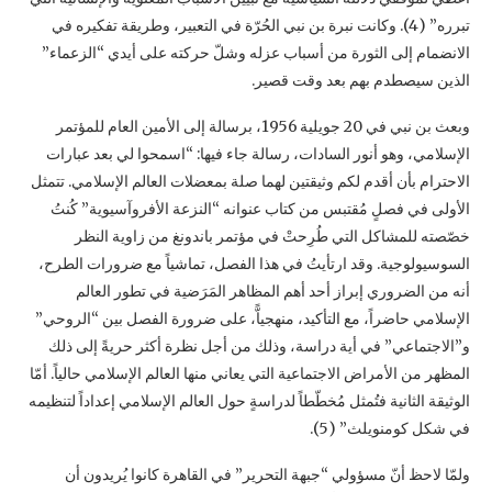
تبرره” (4). وكانت نبرة بن نبي الحُرّة في التعبير، وطريقة تفكيره في
الانضمام إلى الثورة من ‏أسباب عزله وشلّ حركته على أيدي “الزعماء”
الذين سيصطدم بهم بعد وقت قصير.‏
وبعث بن نبي في 20 جويلية 1956، برسالة إلى الأمين العام للمؤتمر
الإسلامي، وهو أنور السادات، ‏رسالة جاء فيها: “اسمحوا لي بعد عبارات
الاحترام بأن أقدم لكم وثيقتين لهما صلة بمعضلات العالم ‏الإسلامي. تتمثل
الأولى في فصلٍ مُقتبس من كتاب عنوانه “النزعة الأفروآسيوية” كُنتُ
خصّصته ‏للمشاكل التي طُرِحتْ في مؤتمر باندونغ من زاوية النظر
السوسيولوجية. وقد ارتأيتُ في هذا الفصل، ‏تماشياً مع ضرورات الطرح،
أنه من الضروري إبراز أحد أهم المظاهر المَرَضية في تطور العالم
‏الإسلامي حاضراً، مع التأكيد، منهجياًّ، على ضرورة الفصل بين “الروحي”
و”الاجتماعي” في أية ‏دراسة، وذلك من أجل نظرة أكثر حريةً إلى ذلك
المظهر من الأمراض الاجتماعية التي يعاني منها العالم ‏الإسلامي حالياً. أمّا
الوثيقة الثانية فتُمثل مُخطّطاً لدراسةٍ حول العالم الإسلامي إعداداً لتنظيمه
في شكل ‏كومنويلث” (5). ‏
ولمّا لاحظ أنّ مسؤولي “جبهة التحرير” في القاهرة كانوا يُريدون أن