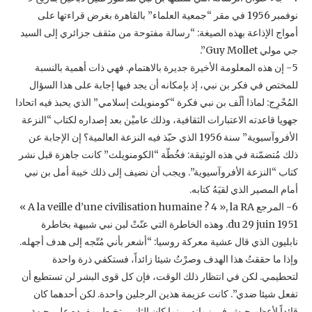
نوفمبر 1956 في مقر “جمعية العلماء” ‏بالقاهرة بغرض قراءتها على
أمواج الإذاعة بهذه الصيغة: “رسالة مفتوحة من مثقف جزائري إلى السيد
جي مولي ‏Guy Mollet‏”.‏
‏5-‏ إن هذه المعلومة الأخيرة جديرة بالاهتمام. فهي ذات أهمية بالنسبة
للمختص في فكر بن نبي، إذ بإمكانه أن يجد فيها ‏إجابة على هذا السؤال
المُحْرِج: لماذا ألّف بن نبي فكرة “كومنويلث إسلامي” الذي يحبذ فيه اتحادا
جهويا قاعدته ‏الاعتبارات الثقافية، وذلك عاميْن بعد إصداره لكتاب “النزعة
الأفروآسيوية” سنة 1956 الذي حبّذ فيه النزعة ‏العالمية؟ إن الإجابة عن
ذلك مُتضمّنة في هذه الوثيقة: فخُطّة “الكومنويلث” كانت جاهزة قبل نشر
كتاب “النزعة ‏الأفروآسيوية”. ويجب أن نضيف إلى ذلك خيبة أمل بن نبي
أمام المصير الذي لقيَهُ كتابه.‏
‏6-‏ المرجع ‏‎« A la veille d’une civilisation humaine ? 4 », la RA
du 29 juin 1951‎‏. وهذه الخاطرة ‏التي عنّتْ لبن نبي شبيهة بخاطرة
نابليون الذي قال عشية معركة روسيا: “أشعر بأني مُتّجه إلى هدف أجهله.
وإذا ما ‏حققتُ هذا الهدف وصرْتُ شيئا زائداً، فستكفي ذرة واحدة
لتحطيمي. لكن في انتظار ذلك الوقت، فإن كل قوى البشر ‏لن تستطيع أن
تفعل شيئا ضدي”. كانت عزيمة هذين الرجلين واحدة. لكن أحدهما كان
قائداً لأعظم جيش في زمانه، ‏بينما كان الثاني يتخبط بمفرده على جبهة