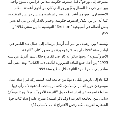
مفتوحة إلى بورجو”، قبل سقوط حكومة ‏منداس فرانس بأسبوع واحد.
وبن نبي في هذا المقال يذُمُّ بورجو الذي كان من أقوى أعمدة النظام
‏الاستعماري، وهو من أشد المُعارضين لسياسة منديس فرانس المتفتحة،
كما أنه الرأس المُدبّر لسقوط ‏حكومته. وجدير بالذكر أن بن نبي قد نشر
بعض أعماله في أسبوعية “‏L’Action‏” التونسية ما بين ‏سنتي 1954 و
1955.‏
ويُستفادُ مِن أرشيف بن نبي أنه أرسل برسالة إلى جمال عبد الناصر في
أواخر سنة 1956، أي بعد ‏فترة وجيزة من صدور كتاب “النزعة
الأفروآسيوية”، وفيها يذكر أنه كان في القاهرة خلال شهر أفريل ‏من سنة
1955 “مِن أجل جمع المادة الضرورية لتأليف ذلك الكتاب”. وهذا يعني أنه
سافر إلى مصر ‏للمرة الثانية خلال مطلع سنة 1955.‏
لمّا عاد إلى باريس تلقّى دعوةً من جامعة لندن للمشاركة في إعداد عمل
موسوعيّ حول العالم الإسلاميّ، ‏لكنه لم يستجب للدعوة لأنه رأى فيها
محاولة لصرفه عن إنجاز عمله حول “النزعة الأفروآسيوية”. ‏وهذا موظّفٌ
سامي من الجامعة العربية (وقد ذكر اسمه) يقترح عليه إعداد كتاب حول
الحضارة العربية، ‏لكنه رفض الاقتراح لذات الأسباب (2).‏