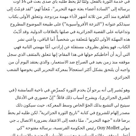
في خدمة الثورة بالفعل. ‏ولمّا لمْ يحظ طلبه بأي صدى بعث في 14 اوت
برسالة إلى “السادة أعضاء بعثة جبهة التحرير”، مُعلناً ‏لهم: “لقد قدِمْتُ إلى
القاهرة منذ أكثر من ثلاثة أشهر لأداء مهمة مزدوجة. وتتعلق الأولى بكتاب
سيدلكم ‏عنوانه (“النزعة الأفروآسيوية”) على طبيعة الموضوع المطروح
وتداعياته على القضية الجزائرية في ‏صلتها بالعلاقات الدولية. وقد أدّيتُ
هذه المهمّة الأولى لكونها مُتعلقة بي شخصياًّ. أما الباقي، وأعني نشر
‏الكتاب، فهو يتعلق بظروف مستقلة عن إرادتي. أمّا مهمتي الثانية فهي
التي أريد أن أخاطبكم حولها في ‏هذا المقام: إنها تتعلق بالمثقف الذي سجل
موقفه منذ زمن بعيد في الصراع ضد الاستعمار، والذي يعتقد ‏اليوم أن من
واجبه أن يلتحق بشكل أكثر استعجالاً بمعركة التحرير التي يخوضها الشعب
الجزائري.‏
وهو يُشير إلى أنه يرجو أنْ يخدم الثورة كممرِّضٍ في ناحية النمامشة (في
الشرق الجزائري)، ويشرح ‏أسباب ذلك قائلاً: “إنّ حضوري في الأدغال
سيتيح لي التشبع بذلك الجوّ الخاص وسط المعركة، حيث ‏سيكون ذلك
مصدر إلهام للشروع في كتابة “تاريخ الثورة الجزائرية”. لكن طلبه لم يحظَ
برضا قادة ‏‏”جبهة التحرير”، ممّا دفعه إلى الاعتقاد بضرورة الاتصال بـ جي
مولي ‏Guy Mollet‏ رئيس الحكومة ‏الفرنسية، برسالة مفتوحة “كي
أعطي لموقفي دلالته السياسية مع تبيين الأسباب المعنوية والإنسانية ‏التي