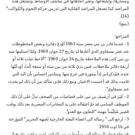
ومسارها، وإشعاعها، وتغيُّر اتجاهاتها في ‏مختلف الأوساط. وتشتغل هذه
المراصد كما تشتغل المراصد الفلكية التي تدرس حركة النجوم ‏والكواكب”
(14).‏
‏(يتبع)‏
المراجع:‏
‏1-‏ عندما غادر بن نبي مصر سنة 1963 أوْدعَ دفاتره وبعض المخطوطات
عند عمر مسقاوي الذي أعادها له بتاريخ ‏‏27 جوان 1969. ولمّا استلمها منه
بن نبي كتب هذه الملاحظة بتاريخ 24 جوان 1969: “ألاحظ غياب ثلاثة أو
‏أربعة دفاتر ملاحظات. فبين يديّ ثلاثة من بين ستة أو سبعة كُنتُ أودعْتُها
عنده. فمُذكراتي إذاً مبتورة في جزءٍ ‏منها. وينتابني إحساس بأن اليد التي
قامت بذلك قد أحسنت الاختيار. ومع ذلك فإني متأكد من أن ذلك لم يحدث
عند ‏مسقاوي”.‏
‏2-‏ عُثِرَ في أرشيف بن نبي على قصاصات من الصحف تدلّ على أنّ ذلك
الموظف السامي قد تمّ اعتقاله على يد ‏المخابرات المصرية بعد ذلك بوقت
قصير مُتلبِّساً بتهمة “التعاون مع العدو”.‏
‏3-‏ ارجع الى ” رسالة الى اعضاء البعثة الخارجية لجبهة التحرير” المؤرخة
في 14 اوت 1956‏
‏4-‏ جاء عنوان الرسالة التي سلّمها بن نبي للدكتور لمين دباغين بتاريخ 5