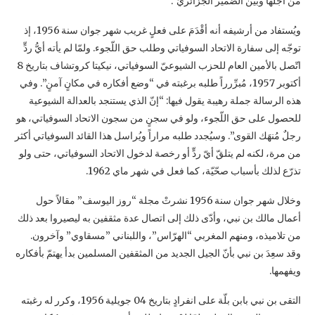
من أجلها وبين الضمير الجزائريّ”.‏
ويُستفاد من أرشيفه أنه أقْدَمَ على فعلٍ غريب شهر جوان سنة 1956، إذ
توجّه إلى سفارة الاتحاد ‏السوفياتي وطلب حق اللّجوء. ولمّا لم يأته أيُّ ردٍّ
اتّصل بالأمين العام للحزب الشيوعيّ السوفياتي، نيكيتا ‏كروتشاف بتاريخ 8
أكتوبر 1957، مُبرِّرراً طلبه برغبته في “وضع أفكاره في مكانٍ آمنٍ”. وفي
هذه ‏الرسالة جملة رهيبة يقول فيها: “إنّ الذي يستنجد بالعدالة الشيوعية
للحصول على حق اللّجوء، ولو في ‏سجنٍ من سجون الاتحاد السوفياتي، هو
رجلٌ مُنهَك القوى”. وسيُجدد طلبه مراراً ويُراسل هذا القائد ‏السوفياتي أكثر
من مرة، لكنه لم يتلقّ أيّ ردٍّ أو رخصة لدخول الاتحاد السوفياتي، حتى ولو
تذرّع لذلك ‏بأسباب صحّيّة، كما فعل في شهر ماي 1962. ‏
وخلال شهر جوان سنة 1956 نشرتْ مجلة “روز اليوسف” مقالاً حول
أعمال مالك بن نبي، وأدّى ذلك ‏إلى اتصال عدة مثقفين به ليصيروا بعد ذلك
من تلاميذه، ومنهم المغربي “الهرّاس”، واللبناني ‏‏”مسقاوي” وآخرون.
وقد سعِدَ بن نبي بأنّ الجيل الجديد من المثقفين المسلمين بدأ يهتمّ بأفكاره
ويفهمها.‏
التقى بن نبي بابن بلّة على انفرادٍ بتاريخ 04 جويلية 1956، وكرر له رغبته