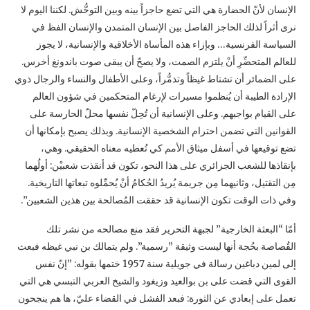
الإنسان لأنّ الحضارة هي التي ‏تضع حاجزاً بينه وبين التوحُّش. لكننا اليوم لا
نرى أثراً لذلك الحاجز الفاصل بين الإنسان المتمدن ‏والإنسان الفظ في
السياسة الفرنسية… وبإزاء هذه المأساة الأخلاقية والإنسانية، لا يجوز
للعالم المتحضِّرِ ‏أنْ يلتزم الصمت، ولا يصحّ أن يبقى صوت باندونغ أخرس.
على الضمائر أن تشتاط غيظاً وتذمُّراً، ‏وعلى الأطفال والنساء والرجال ذوي
الإرادة الطيبة أن يُنظموا مسيرات لإرغام المتحكمين في شؤون ‏العالم
على القيام بواجبهم. وعلى الإنسانية أن تُحِلّ نفسها محلّ الحارسة على
القوانين التي تضمن احترام ‏الشخصية الإنسانية. وبذلك يصبح بإمكانها أن
تضع توقيعها في أسفل ميثاق الأمم كي تُعطيه معناه ‏الحقيقي. وهي،
بإنقاذها للشعب الجزائري على هذا النحو، تكون قد أنقذت شعبيْن: أولُهما
مِن التقتيل، ‏وثانيهما مِن جريمة يُريدُ الحُكامُ أنْ يُحمِّلوه تبعاتها التاريخية.
وفي ذات الوقت تكون الإنسانية قد حققت ‏المُصالحة بين هذين الشعبين”.‏
أمّا “البعثة الخارجية” لجبهة التحرير فقد منع مصالحه من نشر تلك
القُصاصة بحُجة أنها ليست وثيقة ‏‏”رسمية”. ولم يتمالك بن نبي غيظه فبعث
إلى لمين دباغين رسالة في جويلية سنة 1957 ختمها بقوله: ‏‏”إنّ نفس
القوى التي قضت على بن بوالعيد وزيغود والشيخ العربي التبسي هي التي
تعمل على إبعادي ‏عن الثورة: فبعد الفشل في القضاء عليّ، ها هم ينجحون