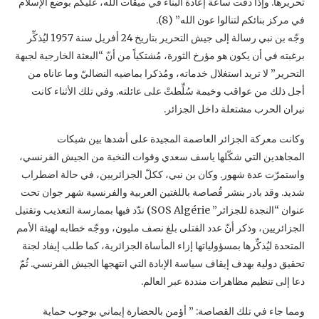
تحريرها. ‏وإذا دقّت ساعة إعادة البناء في ميقات الله، عليكم بوضع الإسلام
في مركز بنائكم لتنالوا عون الله” (8).‏
وجّه بن نبي رسالة إلى جيش التحرير بتاريخ 24 أفريل سنة 1957 ليُذكِّر
برغبته في أن يكون هو ‏مؤرخ الثورة، مُشتكياً من أنّ “البعثة الخارجية لجبهة
التحرير” لا تريد استغلال خدماته، ومُذكرا ‏بماضيه النضاليّ وما عاناه من
أجل ذلك من عواقب وخيمة سُلِّطتْ على عائلته. وفي تلك الأثناء كانت
‏نيران الحرب مشتعلة داخل الجزائر.‏
وكانت معركة الجزائر العاصمة المجيدة على أشدها بين شبكات
المجاهدين التي شكّلها ياسف سعدي ‏وقوات النخبة من الجيش الفرنسي،
واستمرّت عدة شهور. وكان بن نبي، ككلّ الجزائريين، في حالة ‏اضطراب
شديد. وقد بادر بنشر قُصاصة باللغتين العربية والفرنسية شهر جوان تحت
عنوان “النجدة ‏للجزائر” ‏SOS Algérie‏) ندّد فيها بممارسة التعذيب وتقتيل
الجزائريين، وذكر أنّ عدد القتلى بلغ ‏نصف مليون، ووجّه خطابه لهيئة الأمم
المتحدة ليُذكِّرها بمسؤولياتها إزاء المأساة الجزائرية، كما طلب ‏إيفاد لجنة
تحقيق دولية بهدف إيقاف سياسة الإبادة التي انتهجها الجيش الفرنسي. ثُمّ
دعا إلى تنظيم ‏مظاهرات منددة عبر العالم. ‏
ومما جاء في تلك القصاصة: ” أؤمن بالحضارة إيماني بوجوب حماية