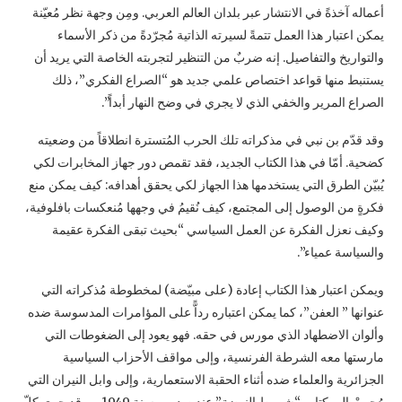
أعماله آخذةً في الانتشار عبر بلدان العالم العربي. ومِن ‏وجهة نظر مُعيّنة
يمكن اعتبار هذا العمل تتمةً لسيرته الذاتية مُجرّدةً من ذكر الأسماء
والتواريخ ‏والتفاصيل. إنه ضربٌ من التنظير لتجربته الخاصة التي يريد أن
يستنبط منها قواعد اختصاص علمي ‏جديد هو “الصراع الفكري”، ذلك
الصراع المرير والخفي الذي لا يجري في وضح النهار أبداً”.‏
وقد قدّم بن نبي في مذكراته تلك الحرب المُتسترة انطلاقاً من وضعيته
كضحية. أمّا في هذا الكتاب ‏الجديد، فقد تقمص دور جهاز المخابرات لكي
يُبيّن الطرق التي يستخدمها هذا الجهاز لكي يحقق أهدافه: ‏كيف يمكن منع
فكرةٍ من الوصول إلى المجتمع، كيف نُقيمُ في وجهها مُنعكسات بافلوفية،
وكيف نعزل ‏الفكرة عن العمل السياسي “بحيث تبقى الفكرة عقيمة
والسياسة عمياء”.‏
ويمكن اعتبار هذا الكتاب إعادة (على مبيّضة) لمخطوطة مُذكراته التي
عنوانها ” العفن”، كما يمكن ‏اعتباره رداًّ على المؤامرات المدسوسة ضده
وألوان الاضطهاد الذي مورس في حقه. فهو يعود إلى ‏الضغوطات التي
مارستها معه الشرطة الفرنسية، وإلى مواقف الأحزاب السياسية
الجزائرية والعلماء ‏ضده أثناء الحقبة الاستعمارية، وإلى وابل النيران التي
وُجهتْ إلى كتاب “شروط النهضة” عند صدوره ‏سنة 1949… وقد جرى كلّ