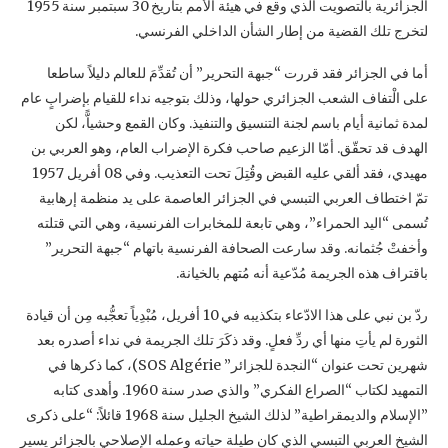
‏الجزائرية بالتصويت الذي وقع في هيئة الأمم بتاريخ 30 سبتمبر سنة 1955
لتخرج تلك القضية من ‏إطار الشأن الداخلي الفرنسي. ‏
أما في الجزائر فقد قررت “جبهة التحرير” أن تُقدِّمَ للعالم دليلاً ساطعا
على الْتفاف الشعب الجزائري ‏حولها، وذلك بتوجيه نداء للقيام بإضرابٍ عام
لمدة ثمانية أيام باسم لجنة التنسيق والتنفيذ. وكان القمع ‏وحشياًّ، لكن
الهدف قد تحقّق. أمّا الزعيم صاحب فكرة الإضراب العام، وهو العربي بن
مهيدي، فقد ألقي ‏عليه القبض وقُتِلَ تحت التعذيب. وفي 08 أفريل 1957
تمّ اختطاف العربي التبسي في الجزائر ‏العاصمة على يد منظمة إرهابية
تُسمى “اليد الحمراء”، وهي تابعة للمخابرات الفرنسية، وهي التي قتلته
‏وأخفتْ جُثمانه. وقد سارعت الصحافة الفرنسية باتهام “جبهة التحرير”
باقتراف هذه الجريمة مُدّعية أنه ‏مُتهم بالخيانة.‏
ردّ بن نبي على هذا الادّعاء بتكذيبه في 10 أفريل، مُبْدِياً تعجُّبه مِن أن قيادة
الثورة لم يأتِ منها أي ردِّ ‏فعلٍ. وقد ذكَرَ تلك الجريمة في نداء أصدره بعد
شهرين تحت عنوان “النجدة للجزائر” ‏SOS ‎Algérie‏)، كما ذكرها في
التمهيد لكتاب “الصراع الفكري” والذي صدر سنة 1960. وأهدى كتابه
‏‏”الإسلام والديمقراطية” لذلك الشيخ الجليل سنة 1968 قائلاً: “على ذكرى
الشيخ العربي التبسي الذي ‏كان طيلة حياته وعمله الإصلاحي بالجزائر يسير