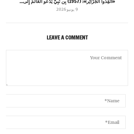
«أَنْقِذُوا الجَزَائِر»: (1957) بِن نَبِيّ يَدْعُو العَالَمَ إِلَى...
9 يونيو 2026
LEAVE A COMMENT