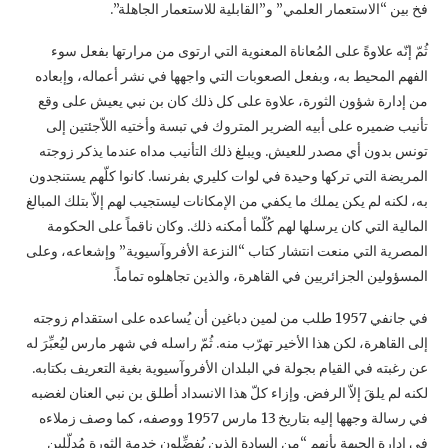
فخ ‏بين “الاستعمار العلمي” و”القابلية للاستعمار الجاهلة”. ‏
ثُمّ إنّه علاوةً على المُعاناة المعنوية التي ارتوى من مرارتها بفعل سوء
الفهم المحيط به، وبفعل ‏الصعوبات التي واجهها في نشر أعماله، وإبعاده
من إدارة شؤون الثورة، علاوة على كل ذلك كان بن ‏نبي يعيش على وقع
تأنيب ضميره على أبيه الضرير المتروك في تبسة وأختيه اللاّجئتين إلى
تونس ‏بدون أي مصدر للعيش. ويبلغ ذلك التأنيب مداه عندما يذكر زوجته
المريضة التي تركها وحيدة في لوات ‏كليري بفرنسا. كانوا كلّهم يستنجدون
به، لكنه لم يكن يملك ما يكفي من الإمكانات ليستجيب لهم إلاّ بتلك ‏المبالغ
المالية التي كان يرسلها لهم كُلّما أمكنه ذلك. وكان ناقماً على الحكومة
المصرية التي منعت انتشار ‏كتاب “النزعة الأفروآسيوية” وإشعاعه، وعلى
المسؤولين الجزائريين في القاهرة، والذين تجاهلوه تماماً.‏
في جانفي 1957 طلب من لمين دباغين أن يُساعده على استقدام زوجته
إلى القاهرة، لكن هذا الأخير ‏تهرّب منه. ثُمّ راسله في شهر مارس ليُعبِّرَ له
عن رغبته في القيام بجولة في البلدان الأفروآسيوية بغية ‏التعريف بكتابه.
لكنه لم يلقَ إلاّ الرفض. وإزاء كلّ هذا الانسداد أطلق بن نبي العنان لغضبه
في رسالة ‏وجهها إليه بتاريخ 13 مارس 1957 ووصفه، كما وصف زملاءه
في إدارة الجبهة بأنهم “مِن السادة ‏الذين يُفضِّلون خدمة الثورة مُدلّلين