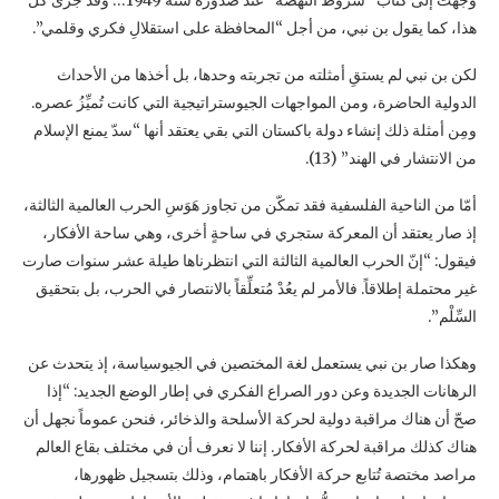
هذا، كما يقول بن نبي، من أجل “المحافظة على استقلالِ فكري وقلمي”.‏
لكن بن نبي لم يستقِ أمثلته من تجربته وحدها، بل أخذها من الأحداث
الدولية الحاضرة، ومن ‏المواجهات الجيوستراتيجية التي كانت تُميِّزُ عصره.
ومِن أمثلة ذلك إنشاء دولة باكستان التي بقي يعتقد ‏أنها “سدّ يمنع الإسلام
من الانتشار في الهند” (13).‏
أمّا من الناحية الفلسفية فقد تمكّن من تجاوز هَوَسِ الحرب العالمية الثالثة،
إذ صار يعتقد أن المعركة ‏ستجري في ساحةٍ أخرى، وهي ساحة الأفكار،
فيقول: “إنّ الحرب العالمية الثالثة التي انتظرناها طيلة ‏عشر سنوات صارت
غير محتملة إطلاقاً. فالأمر لم يعُدْ مُتعلِّقاً بالانتصار في الحرب، بل بتحقيق
السِّلْم”‏‎.‎
وهكذا صار بن نبي يستعمل لغة المختصين في الجيوسياسة، إذ يتحدث عن
الرهانات الجديدة وعن دور ‏الصراع الفكري في إطار الوضع الجديد: “إذا
صحّ أن هناك مراقبة دولية لحركة الأسلحة والذخائر، ‏فنحن عموماً نجهل أن
هناك كذلك مراقبة لحركة الأفكار. إننا لا نعرف أن في مختلف بقاع العالم
مراصد ‏مختصة تُتابع حركة الأفكار باهتمام، وذلك بتسجيل ظهورها،