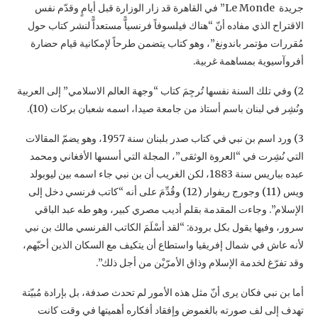
جريدة ‏Le Monde ‎‏” في القاهرة قد زار ‏الوزارة قبل أيامٍ وقدّم نفس
الاقتراح الذي مفاده أنّ “هناك فيلسوفاً فرنسياًّ مستعداًّ لنشر كتاب حول
‏مُقررات مؤتمر باندونغ”، وهو كتاب يتضمن طرحاً لإمكانية قيام حضارة
أفروآسيوية بمساهمة غربية.‏
‏2) وفي تلك السنة نفسها تُرجِمَ كتاب “وجهة العالم الاسلامي” إلى العربية
ونُشِر في لبنان باسم أستاذ من ‏جامعة صيدا، اسمه شعبان بركات (10).‏
‏3) ورد اسم بن نبي في كتاب صدر بلبنان سنة 1957، وهو يضمّ المقالات
التي نُشِرت في “العروة ‏الوثقى”، المجلة التي أسسها الأفغاني ومحمد
عبده بباريس سنة 1883، لكن الغريب أن بن نبي جاء ‏اسمه بين ليوبولد
ويس (11) وجورج ريفوار (12) وقُدِّمَ على أنه “كاتب فرنسي دخل إلى
الإسلام”. ‏وجاءت المقدمة بقلم أديب مصري كبير، وهو طه عبد الباقي
سرور، وفيها يقول بكل برودة: “لقد أسْلَمَ ‏الكاتب الفرنسي مالك بن نبي
لأنه عاش في شمال إفريقيا واستطاع أن يتكيف مع السكان الذين أحبّهم،
‏وقد تفرّغ لخدمة الإسلام وذاق الأمرّيْن من أجل ذلك”. ‏
أما بن نبي فكان يرى أنّ مثل هذه الأمور لم تحدث صدفة، بل بإرادة مُبيّتة
تهدف إلى لف صورته ‏بالغموض وإفقاد أفكاره أهميتها في وقت كانت