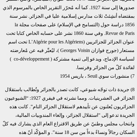
صدورها إلى سنة 1927. كما أنه مُحرّر التقرير الخاص ‏بالمرسوم الذي
بمقتضاه أنشِئتْ ثلاث مدارس إسلامية عليا في الجزائر. نشر سنة
1856 دراسة حول (التسامح في ‏الإسلام) على صفحات مجلة ‏la
Revue de Paris‏. وفي سنة 1860 نشر على حسابه الخاص كتابا تحت
عنوان ‏الجزائر للجزائريين ‏L’Algérie pour les Algériens)‎‏ تحت اسم
مستعار (جورج فوازان ‏Georges Voisin‏ ‏‏)، ليُعبِّر فيه عن مُعارضته
لسياسة الإدماج، ويدعو إلى تنمية مشتركة ( ‏‎ co-développement‏ )
لفائدة كلّ من ‏الجزائر وفرنسا.‏
‏8)‏ جريدة ذات توجّه شيوعي، كانت تصدر بالجزائر وتُطالب باستقلال
الجزائر في العشرينيات. ومما نشرته في ‏فيفري 1927: “الشيوعيون
الجزائريون يُعلنون عن تأييدهم لاستقلال الجزائر التام”. كانت هذه
الجريدة تدعو إلى ‏‏”استقلال الجزائر، وإلغاء المندوبيات المالية،
وانتخاب مجلس وطنيّ عن طريق الاقتراع العام الذي يشارك فيه كلّ
‏السكان رجالاً ونساءً بدءاً من سن 18 سنة”. و المؤكّد أنّ هذه