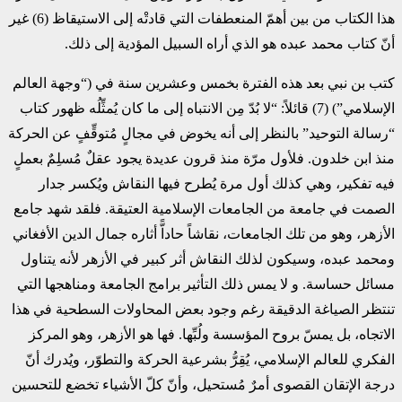
هذا الكتاب من بين أهمّ المنعطفات التي قادتْه إلى الاستيقاظ (6) غير
أنّ ‏كتاب محمد عبده هو الذي أراه السبيل المؤدية إلى ذلك.‏
كتب بن نبي بعد هذه الفترة بخمس وعشرين سنة في (“وجهة العالم
الإسلامي”) (7) قائلاً: “لا بُدّ مِن ‏الانتباه إلى ما كان يُمثِّلُه ظهور كتاب
“رسالة التوحيد” بالنظر إلى أنه يخوض في مجالٍ مُتوقِّفٍ عن ‏الحركة
منذ ابن خلدون. فلأول مرّة منذ قرون عديدة يجود عقلٌ مُسلِمٌ بعملٍ
فيه تفكير، وهي كذلك أول ‏مرة يُطرح فيها النقاش ويُكسر جدار
الصمت في جامعة من الجامعات الإسلامية العتيقة. فلقد شهد جامع
‏الأزهر، وهو من تلك الجامعات، نقاشاً حاداًّ أثاره جمال الدين الأفغاني
ومحمد عبده، وسيكون لذلك ‏النقاش أثر كبير في الأزهر لأنه يتناول
مسائل حساسة. و لا يمس ذلك التأثير برامج الجامعة ومناهجها ‏التي
تنتظر الصياغة الدقيقة رغم وجود بعض المحاولات السطحية في هذا
الاتجاه، بل يمسّ بروح ‏المؤسسة ولُبِّها. فها هو الأزهر، وهو المركز
الفكري للعالم الإسلامي، يُقِرُّ بشرعية الحركة والتطوّر، ‏ويُدرك أنّ
درجة الإتقان القصوى أمرٌ مُستحيل، وأنّ كلّ الأشياء تخضع للتحسين