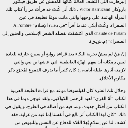
إبيرهارت التي اكتشف العالمُ كتابَها المُدهش عن طريق فيكتور
‏باروكان ‏Victor Barrucand‏ . ذلك أني كُنتُ قد قرأتُ مراراً كتاب تلك
المرأة الهائمة على وجهها ‏والتي ماتت موتةً فظيعة في عين
الصفراء. وكُنتُ أبكي عندما أقرأ “في دفء الإسلام” ‏A l’ombre
‎chaude de l’islam‏ الذي اكتشفْتُ بفضله الشعر الإسلامي والحنين إلى
الصحراء” (م.ش.ق).‏
إنّ مَنْ لم يعِشْ تجربة البكاء بعد قراءة روايةٍ أو سيرةٍ خارقة للعادة
ليس بإمكانه أن يفهم الهزّة العاطفية ‏التي عاشها بن نبي والتي
لازمته آثارها طيلة أيامه، إذ كان كثيراً ما يذرف الدموع لمُجرّدٍ ذكر
مكارمِ ‏الأخلاق.‏
وخلال تلك الفترة كان لفيلسوفنا موعد مع قراءة الطبعة العربية
لكتاب “أمّ القرى” لعبد الرحمن ‏الكواكبي. ولقد فوجىء بما في هذا
الكتاب من أفكارٍ جديدة، وبما فيه من أصالة في الطرح. و يقول في
‏ذلك: “كان لهذا الكتاب أثر بالغ في أنفسنا لِما فيه من غرابة. فقد
كشف لنا عن إسلامٍ يُعِدّ العُدّة للدفاع عن ‏النفس وللنهوض من