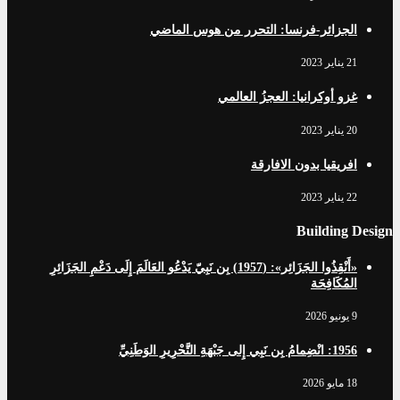
الجزائر-فرنسا: التحرر من هوس الماضي
21 يناير 2023
غزو أوكرانيا: العجزُ العالمي
20 يناير 2023
افریقيا بدون الافارقة
22 يناير 2023
Building Design
«أَنْقِذُوا الجَزَائِر»: (1957) بِن نَبِيّ يَدْعُو العَالَمَ إِلَى دَعْمِ الجَزَائِرِ
المُكَافِحَة
9 يونيو 2026
1956: انْضِمامُ بِن نَبِي إِلى جَبْهَةِ التَّحْرِيرِ الوَطَنِيِّ
18 مايو 2026