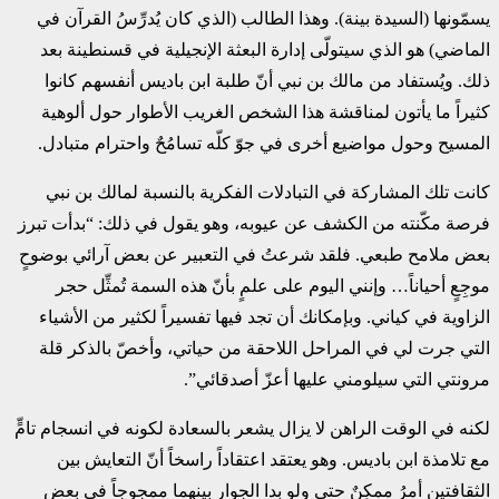
‏يسمّونها (السيدة بينة). وهذا الطالب (الذي كان يُدرِّسُ القرآن في
الماضي) هو الذي سيتولّى إدارة البعثة ‏الإنجيلية في قسنطينة بعد
ذلك. ويُستفاد من مالك بن نبي أنّ طلبة ابن باديس أنفسهم كانوا
كثيراً ما يأتون ‏لمناقشة هذا الشخص الغريب الأطوار حول ألوهية
المسيح وحول مواضيع أخرى في جوّ كلّه تسامُحٌ ‏واحترام متبادل.‏
كانت تلك المشاركة في التبادلات الفكرية بالنسبة لمالك بن نبي
فرصة مكّنته من الكشف عن عيوبه، ‏وهو يقول في ذلك: “بدأت تبرز
بعض ملامح طبعي. فلقد شرعتُ في التعبير عن بعض آرائي بوضوحٍ
‏موجِعٍ أحياناً… وإنني اليوم على علمٍ بأنّ هذه السمة تُمثِّل حجر
الزاوية في كياني. وبإمكانك أن تجد فيها ‏تفسيراً لكثير من الأشياء
التي جرت لي في المراحل اللاحقة من حياتي، وأخصّ بالذكر قلة
مرونتي التي ‏سيلومني عليها أعزّ أصدقائي”.‏
لكنه في الوقت الراهن لا يزال يشعر بالسعادة لكونه في انسجام تامٍّ
مع تلامذة ابن باديس. وهو يعتقد ‏اعتقاداً راسخاً أنّ التعايش بين
الثقافتين أمرُ ممكِنٌ حتى ولو بدا الجوار بينهما ممجوجاً في بعض