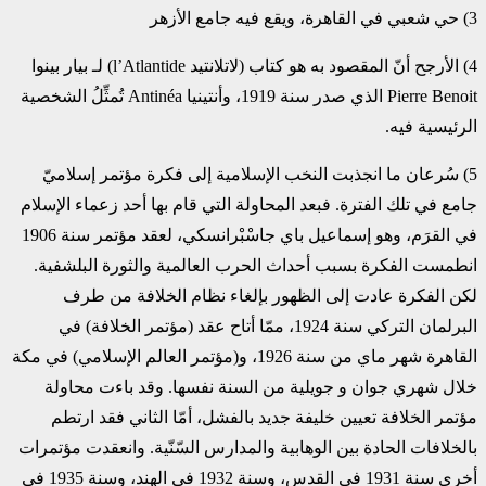
‏4)‏ الأرجح أنّ المقصود به هو كتاب (لاتلانتيد ‏l’Atlantide‏) لـ بيار بينوا
‏Pierre Benoit‏ الذي صدر سنة 1919، ‏وأنتينيا ‏Antinéa‏ تُمثِّلُ الشخصية
الرئيسية فيه.‏
‏5)‏ سُرعان ما انجذبت النخب الإسلامية إلى فكرة مؤتمر إسلاميّ
جامع في تلك الفترة. فبعد المحاولة التي قام بها أحد ‏زعماء الإسلام
في القرَم، وهو إسماعيل باي جاسْبْرانسكي، لعقد مؤتمر سنة 1906
انطمست الفكرة بسبب أحداث ‏الحرب العالمية والثورة البلشفية.
لكن الفكرة عادت إلى الظهور بإلغاء نظام الخلافة من طرف
البرلمان التركي سنة ‏‏1924، ممّا أتاح عقد (مؤتمر الخلافة) في
القاهرة شهر ماي من سنة 1926، و(مؤتمر العالم الإسلامي) في مكة
‏خلال شهري جوان و جويلية من السنة نفسها. وقد باءت محاولة
مؤتمر الخلافة تعيين خليفة جديد بالفشل، أمّا الثاني ‏فقد ارتطم
بالخلافات الحادة بين الوهابية والمدارس السّنّية. وانعقدت مؤتمرات
أخرى سنة 1931 في القدس، وسنة ‏‏1932 في الهند، وسنة 1935 في