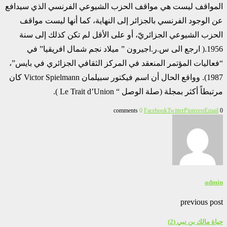
المواقف ليست هي مواقف الحزب الشيوعي الفرنسي ‏الذي سيدافع
عن الوجود الفرنسي بالجزائر إلى النهاية، كما أنها ليست مواقف
الحزب الشيوعي الجزائريّ، أو على ‏الأقل لم تكن كذلك إلى سنة
1956.( ارجع الى س.ر.اجيرون ” ميلاد نجم شمال افريقيا” في
“فعاليات المؤتمر ‏المنعقد في المركز الثقافي الجزائري في بايس”،
1987). وواقع الحال أن اسم فيكتور سبيلمان ‏Victor ‎Spielmann‏ كان
مرتبطاً أكثر بمجلة (صلة الوصل “‏Le Trait d’Union ‎‏ ).‏
0
Facebook
Twitter
Pinterest
Email
0 comments
admin
previous post
حياة مالك بن نبي (2)‏