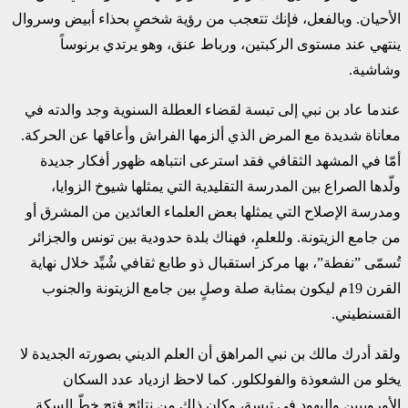
‏الأحيان. وبالفعل، فإنك تتعجب من رؤية شخصٍ بحذاء أبيض وسروال
ينتهي عند مستوى الركبتين، ‏ورباط عنق، وهو يرتدي برنوساً
وشاشية.‏
عندما عاد بن نبي إلى تبسة لقضاء العطلة السنوية وجد والدته في
معاناة شديدة مع المرض الذي ألزمها ‏الفراش وأعاقها عن الحركة.
أمّا في المشهد الثقافي فقد استرعى انتباهه ظهور أفكار جديدة
ولّدها ‏الصراع بين المدرسة التقليدية التي يمثلها شيوخ الزوايا،
ومدرسة الإصلاح التي يمثلها بعض العلماء ‏العائدين من المشرق أو
من جامع الزيتونة. وللعلمِ، فهناك بلدة حدودية بين تونس والجزائر
تُسمّى ‏‏”نفطة”، بها مركز استقبال ذو طابع ثقافي شُيِّد خلال نهاية
القرن 19م ليكون بمثابة صلة وصلٍ بين ‏جامع الزيتونة والجنوب
القسنطيني.‏
ولقد أدرك مالك بن نبي المراهق أن العلم الديني بصورته الجديدة لا
يخلو من الشعوذة والفولكلور. كما ‏لاحظ ازدياد عدد السكان
الأوروبيين واليهود في تبسة، وكان ذلك مِن نتائج فتح خطّ السكة