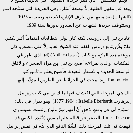
“العِلم المُسيّس”. كان مقرّ جريدة ‏‏”المُنتقِد” التي يُديرها الشيخ لا
يبعد عن مقهى الطلبة إلاّ ببضعة أمتار، وهي الجريدة التي ستتّخذ اسم
‏‏(الشهاب) بعد منعها من طرف الإدارة الاستعمارية سنة 1925.
وستتوقف جريدة الشهاب عن الصدور ‏بدورها سنة 1939.‏
عاد بن نبي إلى دروسه، لكنه كان يولي مُطالعاته اهتماماً أكبر بكثير.
فلمْ يكُن يُتابع دروس الفقه عند ‏الشيخ العابد إلاّ على مضض. كان
موعده هذه المرّة مع كتاب (أنتينيا ‏Antinéa‏) (4) الذي ظهر في
‏المكتبات، والذي بقراءته أصبح بن نبي مِن هواة الصحراء والآفاق
الواسعة الجديدة والأسفار البعيدة، ‏فأصبح يحلم بـ تامبوكتو
تلك هي المرحلة التي اكتشف فيها مالك بن نبي كتاب إيزابيل
إبيرهارت ‏Isabelle Eberhardt‏ (‏‎ ‎‏1877-1904). وهو يقول في ذلك:
“سيُتاح لي في وقتٍ لاحقٍ أنْ أفهم سِرّ ولوع إرنست بسيشاري
‏Ernest Psichari‏ بالصحراء وإقباله عليها بنفسٍ مُتّقِدة. لكنني قد
فهمتُ في تلك المرحلة ذلك السُّمّ ‏الناقع الذي بثّه في نفس إيزابيل