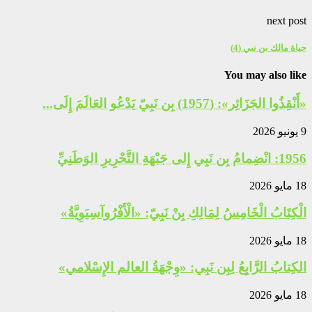
next post
حياة مالك بن نبي (4)‏
You may also like
«أَنْقِذُوا الجَزَائِر»: (1957) بِن نَبِيّ يَدْعُو العَالَمَ إِلَى...
9 يونيو 2026
1956: انْضِمامُ بِن نَبِي إِلى جَبْهَةِ التَّحْرِيرِ الوَطَنِيِّ
18 مايو 2026
الْكِتَابُ الْخَامِسُ لِمَالِكِ بِنْ نَبِيّ: «الْأَفْرُوآسِيَوِيَّةُ»
18 مايو 2026
الكِتابُ الرَّابِعُ لِبِن نَبِي: «وِجْهَةُ العالم الإِسْلامي»
18 مايو 2026