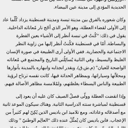
الحديدية ‏المؤدي إلى مدينة عين البيضاء‎.‎‏ ‏
وكان شعوره بالفرق بين مدينة تبسة ومدينة قسنطينة يزداد كُلّما عاد
إلى الأولى لقضاء العطلة، وهو ‏الأمر الذي أجّج نار مُعاناته الداخلية.
يقول في ذلك: “كُنتُ في تبسة أنظر إلى الأشياء بعين الفطرة
‏والبساطة. أمّا في قسنطينة فكُنتُ أنظر إليها من زاوية النظر
الاجتماعية والحضارية. ففي الأولى أرى ‏الطبيعة في صورة الإنسان
الغليظ والبسيط، وفي الثانية يُسائِلُني التاريخ والمجتمع في مُعاناته
الواضحة ‏للعيان” (م.ش.ق). وبقدر انجذابه وانبهاره بالمدينة بأنوارها
ومحلاّتها وسياراتها، وبمظاهر الحداثة فيها، ‏كانت نفسه ترتاح لرؤية
الطبيعة والناس البسطاء بغلظتهم، ولمُلامسة مظاهر الأصالة فيهم. ‏
وإذا انقضت العطلة وولّى فصلُ الصيف كان عليه أن يعود إلى
قسنطينة لمباشرة سنته الدراسية الثانية. ‏وهناك سيكون الموعد ثانية
مع أصدقائه وعاداته، ومع تلاميذ ابن باديس الذين يُكِنّ لهم كثيراً من
‏الإعجاب. فابن باديس كان يُمثِّلُ عنده ذلك “العالِم الوطنيّ‎ ‎‏” وذلك