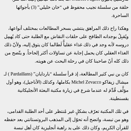
حلقة من سلسلة نجيب محفوظ في “خان خليلي” (3) بأجوائها
الساحرة.‏
وهكذا راح ذلك المراهق ينتشي بسحر المطالعات بمختلف أنواعها،
ويُقبِلُ بوجدانه الطافح على حلقات ‏النقاش مع الطلبة حتى كاد يُهمِل
دروسه لأنه وجد في ذلك غذاء عقلياًّ لَطالما كان يتوق إليه، ولأنّ ذلك
‏الغذاء العقلي كان يحمل إجابة عن تساؤلات أكثر إلحاحاً. و يتّضح من
ذلك كله أنّ صاحبنا كان في رحلة ‏البحث عن هويته.‏
كان بن نبي كثير المطالعة، إذ قرأ سلسلة “باردايان” (‏Pardaillans‏ ) لـ
ميشال زيفاكو ‏Michel ‎Zevacco‏ بكاملها، وكذلك (الأناجيل)، وهو أول
مؤلَّف قُدِّمَ له عندما شرع في زيارة مكتبة البعثة ‏الأنجليكانية
بقسنطينة. ‏
في تلك المكتبة تعرّف بشكلٍ غير مُنتظر على أحد الطلبة القدامى،
وهو من تبسة، واتضح أنه تحوّل إلى ‏المذهب البروتستانتي بعد حفظه
للقرآن الكريم، وكان ذلك على يد راهبة أنجليزية كان أهل تبسة