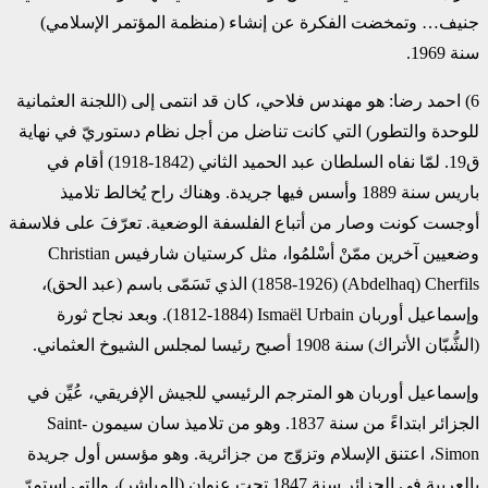
جنيف… وتمخضت الفكرة عن إنشاء (منظمة المؤتمر الإسلامي)
سنة 1969.‏
‏6)‏ احمد رضا: هو مهندس فلاحي، كان قد انتمى إلى (اللجنة العثمانية
للوحدة والتطور) التي كانت تناضل من أجل ‏نظام دستوريّ في نهاية
ق19. لمّا نفاه السلطان عبد الحميد الثاني (1842-1918) أقام في
باريس سنة 1889 ‏وأسس فيها جريدة. وهناك راح يُخالط تلاميذ
أوجست كونت وصار من أتباع الفلسفة الوضعية. تعرّفَ على فلاسفة
‏وضعيين آخرين ممّنْ أسْلمُوا، مثل كرستيان شارفيس ‏Christian
(Abdelhaq) Cherfils‏ (1858-1926) الذي ‏تَسَمّى باسم (عبد الحق)،
وإسماعيل أوربان ‏Ismaël Urbain‏ (1812-1884). وبعد نجاح ثورة
(الشُّبّان الأتراك) ‏سنة 1908 أصبح رئيسا لمجلس الشيوخ العثماني.‏
وإسماعيل أوربان هو المترجم الرئيسي للجيش الإفريقي، عُيِّن في
الجزائر ابتداءً من سنة 1837. وهو من تلاميذ ‏سان سيمون ‏Saint-
Simon، اعتنق الإسلام وتزوّج من جزائرية. وهو مؤسس أول جريدة
بالعربية في الجزائر ‏سنة 1847 تحت عنوان (المباشر)، والتي استمرّ