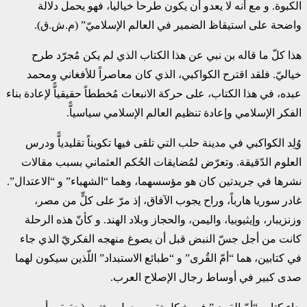
الكبوة. و مع أنه لا يعدو أن يكون طرحاً خيالياًّ، فهو يحمل دلالة
واضحة على ‏استيقاظ الضمير في العالم الإسلاميّ” (م.ش.ق).‏
هذا كلّ ما قاله بن نبي عن هذا الكتاب الذي لم يكن مُجرّد طرح
خياليّ. فلقد اقترح الكواكبي، الذي كان ‏معاصراً للأفغاني ومحمد
عبده، في هذا الكتاب، على حركة الانبعاث مُخططاً حقيقياًّ لإعادة بناء
الفكر ‏الإسلامي وإعادة تنظيم العالم الإسلامي سياسياًّ.‏
وُلِد الكواكبي في مدينة حلب التي تلقى فيها تكويناً تقليدياًّ ودرس
العلوم الدّقيقة. وتعرّض لمُضايقات ‏الحُكم العثماني بسبب مقالات
نشرها في جريدتين كان هو مؤسسهما، وهما “الشهباء” و “الاعتدال”.
‏غادر سوريا هارباً، وراح يجوب الآفاق، إذ مرّ على كلٍّ من مصر،
وزنزيبار، وإيثيوبيا، واليمن، ‏والحجاز وبلاد الهند. و كأنّ هذه الرحلة
كانت من أجل جسّ النبض قبل أن يصوغ منهجه الفكريّ الذي ‏جاء
في كتابين، هما “أمّ القُرى” و “طبائع الاستبداد” اللّذين سيكون لهما
صدى كبير في أوساط رجال ‏الإصلاح العرب.‏