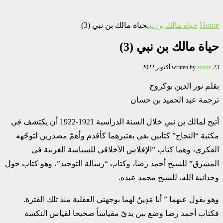
Home
حياة مالك بن نبي
حياة مالك بن نبي (3)‏
حياة مالك بن نبي (3)‏
23 أكتوبر 2022
admin
written by
بقلم نور الدين بوكروح
ترجمة عبد الحميد بن حسان
أتيح لمالك بن نبي خلال السنة الدراسية 1921-1922 أن يكتشف في
مكتبة “النجاح”‏‎ ‎كتابين بقي ‏يعتبرهما كأقدم وأهمّ مصدرين لتوجّهه
الفكري، وهما كتاب‎ ‎‏”الإفلاس الأخلاقي للسياسة الغربية في
‏المشرق” للشيخ أحمد رضا، وكتاب “رسالة التوحيد”، وهو كتاب حول
وحدانية الله، للشيخ محمد عبده. ‏
وهو يقول عنهما ” أنا مَدِينٌ لهما بوجهتي العقلية منذ تلك الفترة.
فكتاب أحمد رضا وضع بين يديّ ‏مقياساً صحيحا لقياس النكسة