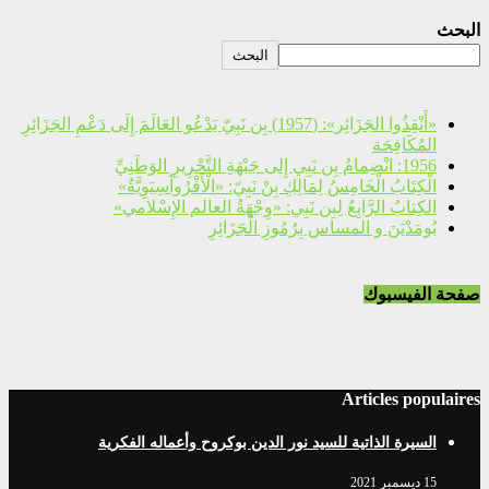
البحث
البحث
«أَنْقِذُوا الجَزَائِر»: (1957) بِن نَبِيّ يَدْعُو العَالَمَ إِلَى دَعْمِ الجَزَائِرِ
المُكَافِحَة
1956: انْضِمامُ بِن نَبِي إِلى جَبْهَةِ التَّحْرِيرِ الوَطَنِيِّ
الْكِتَابُ الْخَامِسُ لِمَالِكِ بِنْ نَبِيّ: «الْأَفْرُوآسِيَوِيَّةُ»
الكِتابُ الرَّابِعُ لِبِن نَبِي: «وِجْهَةُ العالم الإِسْلامي»
بُومَدْيَنَ و المساس بِرُمُوزِ الْجَزَائِرِ
صفحة الفيسبوك
Articles populaires
السيرة الذاتية للسيد نور الدين بوكروح وأعماله الفكرية
15 ديسمبر 2021