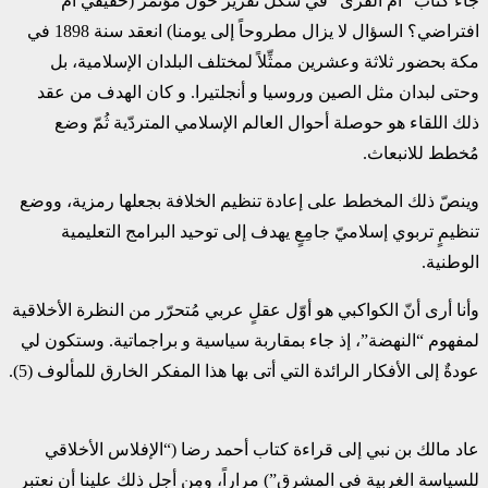
جاء كتاب “أمّ القرى” في شكل تقرير حول مؤتمر (حقيقي أم
افتراضي؟ السؤال لا يزال مطروحاً إلى ‏يومنا) انعقد سنة 1898 في
مكة بحضور ثلاثة وعشرين ممثِّلاً لمختلف البلدان الإسلامية، بل
وحتى ‏لبدان مثل الصين وروسيا و أنجلتيرا. و كان الهدف من عقد
ذلك اللقاء هو حوصلة أحوال العالم ‏الإسلامي المتردّية ثُمّ وضع
مُخطط للانبعاث.‏
وينصّ ذلك المخطط على إعادة تنظيم الخلافة بجعلها رمزية، ووضع
تنظيمٍ تربوي إسلاميّ جامِعٍ يهدف ‏إلى توحيد البرامج التعليمية
الوطنية. ‏
وأنا أرى أنّ الكواكبي هو أوّل عقلٍ عربي مُتحرّر من النظرة الأخلاقية
لمفهوم “النهضة”، إذ جاء ‏بمقاربة سياسية و براجماتية. وستكون لي
عودةٌ إلى الأفكار الرائدة التي أتى بها هذا المفكر الخارق ‏للمألوف (5).
عاد مالك بن نبي إلى قراءة كتاب أحمد رضا (“الإفلاس الأخلاقي
للسياسة الغربية في المشرق”) مراراً، ‏ومِن أجل ذلك علينا أن نعتبر