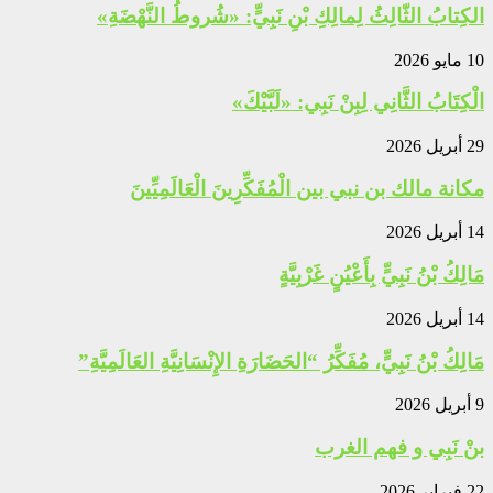
الكِتابُ الثّالِثُ لِمالِكِ بْنِ نَبِيٍّ: «شُروطُ النَّهْضَةِ»
10 مايو 2026
الْكِتَابُ الثَّانِي لِبِنْ نَبِي: «لَبَّيْكَ»
29 أبريل 2026
مكانة مالك بن نبي بين الْمُفَكِّرِينَ الْعَالَمِيِّينَ
14 أبريل 2026
مَالِكُ بْنُ نَبِيٍّ بِأَعْيُنٍ غَرْبِيَّةٍ
14 أبريل 2026
مَالِكُ بْنُ نَبِيٍّ، مُفَكِّرُ “الحَضَارَةِ الإِنْسَانِيَّةِ العَالَمِيَّةِ”
9 أبريل 2026
بنْ نَبِي و فهم الغرب
22 فبراير 2026