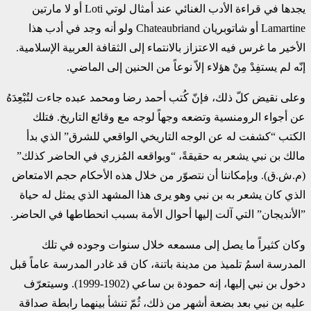
يجدها في قراءة الأدب الغنائي عند ‏أمثال لوتي ‏Loti‏ أو لا مارتين
‏Lamartine‏ أو شاتوبريان ‏Chateaubriand‏ ولو أنه وجد في أدب ‏هذا
الأخير ما غرس فيه الاعتزاز بالانتماء إلى الثقافة العربية الإسلامية.
إنّه لم يستفِدْ مِنْ هؤلاء إلاّ ‏نوعاً من الحنين إلى الماضي.‏
وعلى نقيض كلّ ذلك، فإنّ كُتب أحمد رضا ومحمد عبده جاءت لتُبْعِدَهُ
عن أجواء الرومنسية وتضعه ‏وجهاً لوجه مع وقائع التاريخ. فتلك
الكتب “كشفت له عن الوجه التاريخي الواقعي للشرق” الذي بدأ
‏مالك بن نبي يشعر به حقيقةً، “وبواقعه المُزري في الحاضر كذلك”
(م.ش.ق). وبإمكاننا أن نتصوّر من ‏خلال هذه الأحكام حجم الامتعاض
الذي كان يشعر به بن نبي وهو يرى هذا المشهد الذي يمثل له حياة
‏‏”الأنديجان” التي آلت إليها أحوال الأمة بسبب انحطاطها في الحاضر.‏
وكان كثيراً ما يصل إلى مسمعه خلال سنوات وجوده في تلك
المدرسة اسمُ تلميذ من مدينة باتنة، كان قد ‏غادر المدرسة عاماً قبل
دخول بن نبي إليها، إنه حمودة بن ساعي (1902-1999). وسيتعرّف
عليه بن ‏نبي بعد بضعة أشهر من ذلك، ثُمّ تنشأ بينهما رابطة صداقة