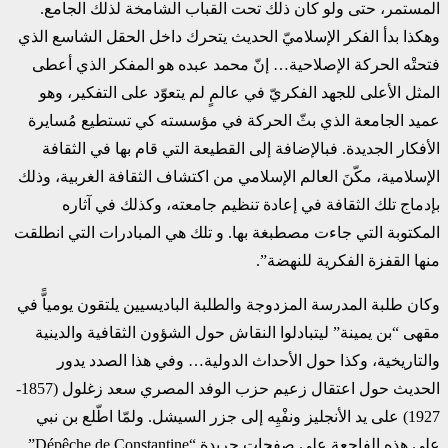
المستمر، حتى ولو ‏كان ذلك تحت القباب الشامخة لذلك الجامع.
وهكذا بدأ الفكر الإسلاميّ الحديث يتحرك داخل الحقل ‏الشاسع الذي
فتحتْه الحركة الإصلاحية… إنّ محمد عبده هو المفكر الذي أعطى
المثل الأعلى للجهد ‏الفكريّ في عالمٍ لم يتعوّد على التفكير، وهو
عميد الجامعة الذي بثّ الحركة في مؤسسته كي تستطيع ‏مُسايرة
الأفكار الجديدة. فبالإضافة إلى القطيعة التي قام بها في الثقافة
الإسلامية، مكّنَ العالم الإسلامي من ‏اكتشاف الثقافة الغربية، وذلك
بإدماج تلك الثقافة في إعادة تنظيم جامعته، وكذلك في آثاره
المكتوبة التي ‏جاءت مصطبغة بها. و تلك هي المبادرات التي انطلقت
منها القفزة الفكرية للنهضة”. ‏
وكان طلبة المدرسة المزدوجة والطلبة الباديسيين يلتقون يومياًّ في
مقهى “بن يمينة” ليتبادلوا النقاش ‏حول الشؤون الثقافية والدينية
والتاريخية، وكذا حول الأحداث الدولية… وفي هذا الصدد يدور
الحديث ‏حول اعتقال زعيم حزب الوفد المصري سعد زغلول (1857-
1927) على يد الأنجليز ونفْيِه إلى جزر ‏السيشل. ولمّا اطّلع بن نبي