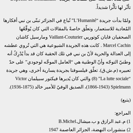
‏تأثّر لها تأثُّرا شديداً.‏
ولمّا بدأت جريدة “‏L’Humanité‏” تُباع في الجزائر تبنّى بن نبي أفكارها
المُعادية للاستعمار، وتعلّق ‏خاصةً بالمقالات التي كان يُوقِّعُها
الصحفيان فايان كوتوريي ‏Vaillant-Couturier‏ ومارسيل كاشان
‏Marcel Cachin‏ . كانت هذه الجريدة الشيوعية هي التي تُروي عطشه
إلى العدالة والحرية لأنّ بن ‏نبي في تلك الحقبة كان قد بدأ يُدْرِكُ أنه
وطنيّ التوجّه وأنّ الوطنية هي “العامل الموجِّه لوجودي” على ‏حدّ
تعبيره (م.ش.ق). تعلّق فيلسوفنا بجريدة يسارية أخرى، وهي جريدة
“‏La lutte sociale‏” (8) ‏والتي كان يُديرها فيكتور سبيلمان ‏Victor
Spielmann‏ (1866-1943)، الصديق الوفيّ للأمير ‏خالد (1875-1936).‏
(يتبع)
المراجع:‏