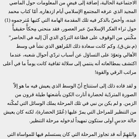
الاجتماعية الحالية، إضافة إلى فيضٍ من المعلومات حول الماضي
المجيد ‏الذي عرفه المجتمع الإسلامي أيام ازدهاره. أمّا كتاب محمد
‎حول ثراء الفكر الإسلاميّ عبر العصور، فقد منحني مِحكاًّ حقيقياًّ
مكّنني من ‏الوقوف على فظاعة التردّي الذي آلَ إليه في الحاضر”
(م.ش.ق). وكم كانت سعادة ذلك المُراهق الذي ‏نشأ في وسط
الأهالي وتعوّدَ على التساؤل عن أسباب تردّي أحوال شعبه، عندما
اكتشف بمطالعاته أنه ‏ينتمي إلى سلالة ثقافية كانت يوماً ما في أعلى
مراتب الرقي والقوة! ‏
و‎ ‎لقد قاده ذلك إلى استنتاج أنّ الوسط الذي يعيش فيه ما هو إلاّ
الصورة المتردّية لحضارة أنارت الكون ‏بأشعتها طيلة قرون من
الزمن. و‎ ‎لم يكن بن نبي في تلك المرحلة يملك الوسائل التي تُمكّنه
من التنظير ‏للمراحل التي يمرّ عليها (عُمْرُ الحضارة)، لكنه كان يعيش
حالة حدسٍ أولى ستكون تمهيداً لدخوله مرحلة ‏التنظير. ‏
والمُهِمّ أنه قد تجاوز المرحلة التي كان يستسلم فيها للمواساة التي