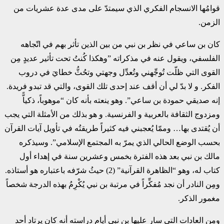
قوامُها الانسجام الفكري الذي سيمتدّ على ‏مدى عدة عشريات من
الزمن.‏
كان بن ساعي في نظر بن نبي من بين الذين تأثر بهم في اتّجاهه
الفلسفي، ويقول عنه في مذكراته ‏‏”وهكذا كُنتُ تحت تأثير عديدٍ مِن
القوى التي ظلّت تُوجِّهني وتُعدِّل وجهتي وتحُثُّ خطايَ في دروب
‏الفكر. و‎ ‎لا بدّ لي أن أقف عند إحدى تلك القوى، والتي قد تبدو فريدة.
إنه صديقي حمودة بن ساعي”. ‏وهو ينعته بأنه كان “موهوباً، ذكياًّ
ومزدوج الثقافة بالعربية و‎ ‎الفرنسية. و‎ ‎هو بذلك من الأمثلة التي ‏يجب
أن يُقتدى بها… وممّا يُعجبني فيه كثيراً طريقتُه في تأويل آيات القرآن
بحسب الوضع الحالي الذي ‏يمرّ به المجتمع الإسلامي”. وسيذكره
مالك بن نبي بعد هذه الفترة بخمس وعشرين سنة في إهداء أول
‏كتاب له، وهو “الظاهرة القرآنية” (2) حيثُ شرّفه باعتباره هو أستاذه.
ومِن النادر أن نجد مُفكِّراً في ‏مرتبة بن نبي يُكْرِمُ بهذه الدرجة شخصاً
مغمور الذكر.‏
ومِن العادات التي سار عليها بن نبي أيام دراسته أنه كان يرتاد أحد