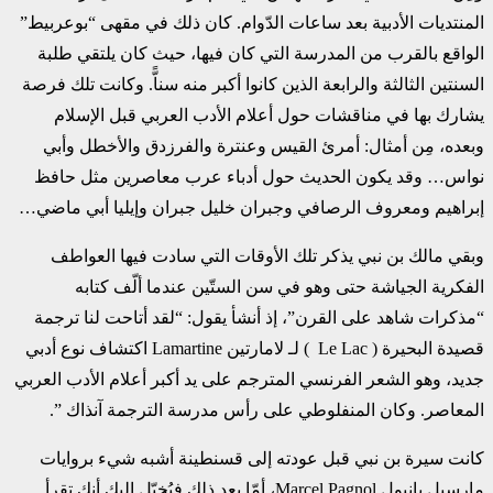
المنتديات الأدبية بعد ساعات الدّوام. ‏كان ذلك في مقهى “بوعربيط”
الواقع بالقرب من المدرسة التي كان فيها، حيث كان يلتقي طلبة
السنتين ‏الثالثة والرابعة الذين كانوا أكبر منه سناًّ. وكانت تلك فرصة
يشارك بها في مناقشات حول أعلام الأدب ‏العربي قبل الإسلام
وبعده، مِن أمثال: أمرئ القيس وعنترة والفرزدق والأخطل وأبي
نواس… وقد يكون ‏الحديث حول أدباء عرب معاصرين مثل حافظ
إبراهيم ومعروف الرصافي وجبران خليل جبران وإيليا ‏أبي ماضي… ‏
وبقي مالك بن نبي يذكر تلك الأوقات التي سادت فيها العواطف
الفكرية الجياشة حتى وهو في سن ‏الستّين عندما ألّف كتابه
“مذكرات شاهد على القرن”، إذ أنشأ يقول: “لقد أتاحت لنا ترجمة
قصيدة ‏البحيرة (‏‎ Le Lac ‎‏ ) لـ لامارتين ‏Lamartine‏ اكتشاف نوع أدبي
جديد، وهو الشعر الفرنسي ‏المترجم على يد أكبر أعلام الأدب العربي
المعاصر. وكان المنفلوطي على رأس مدرسة الترجمة ‏آنذاك‎ ‎‏”.‏
كانت سيرة بن نبي قبل عودته إلى قسنطينة أشبه شيء بروايات
مارسيل بانيول ‏Marcel Pagnol، ‏أمّا بعد ذلك فيُخيّل إليك أنك تقرأ