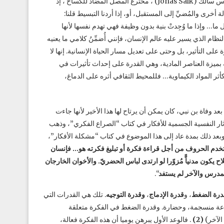
إنّ الحوافز التي يتَحَدّثَ عنها بن نبي هي نفسها “الوظائف” التي اكتشفها جوناس سالك (Jonas Salk) ، مخترع المصل المضاد للكساح ، إذ
 أخرى والمُضيِّ إلى المستقبل، أو، إذا أردنا التبسيط قلنا:
ا… وإذا ما وُجِدتْ بنية بدون وظيفة فهي تهدم نفسها لأنها
م الذي يسير عليه عالم الإنسان، فإنني أُضمِّنُ كلامي ما يعنيه
على التأثير، بل وحتى على تعديل مسار الحياة الإنسانية. إنها لا
 بميزة العناصر المادية، وهي القدرة على إحداث تأثيرات في
أثر المواد الكيماوية… فللمحيط الثقافي أثره على الدماغ،
عد وفاة بن نبي، كان يمكن أن يرتاح لها هذا الأخير لأنها جاءت
ثار النفسية الجسمية للأفكار في كتاب “الصراع الفكري”، وذهب
وبعد ذلك بمدة عاد إلى هذا الموضوع في كتاب “مشكلة الأفكار”،
ن استخدم الحروف من أجل قراءة فكرة أو تبليغ فكرته هو… فإنسان
اح يكون مدنياًّ مُزوّرا لو ارتدى لباس الحضريّ. والأخوان الخارجان
تمدرس والآخر لم يستفد
“.
درة الضغط
، و
قدرة
الإدماج
،
وقدرة
التوجيه
. تلك هي القدرات التي
جماعة منسجمة، وحضارة. وقدرة الضغط في الفكرة متعلقة
الآخر)
(2)
. فالوعد الأول يبرهن يوميا أن هذه الفكرة فعالة،