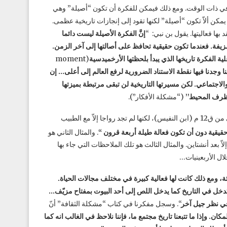
ي ذات الوقت. ومع ذلك فيمكن للفكرة أن تكون “أصيلة” وهي
ه يمكن ألاّ تكون “أصيلة” لكنها تقود إلى إنجازات تاريخية عظمى.
ها فعاليتها. يقول بن نبي: “
إنَّ الفكرة الأصيلة ليست دائما
مزيفة. فعندما تكون حقيقية تحافظ على أصالتها إلى آخر الزمن.
ية الفكرة تاريخها الذي يبدأ بلحظتها الأرخميدسية
(moment
أننا وجدنا فيها نقطة الاستناد الضرورية لرفع العالم إلى أعلى… إن
لاجتماعي. لكن مسيرتها التاريخية لن تبقى مرتبطة بميزتها
لظرف المحيط’’
(“مشكلة الأفكار”).
ويضرب بن نبي لذلك بعض الأمثلة كفكرة سريان الدم التي أثبتها طبيب عربي من ق12 م (ابن النفيس)، لكنها لم تجد رواجا إلاّ مع الطبيب
قيقية دون أن تكون فعالة طيلة أربعة قرون
“
. والمثال الثاني هو
Lem، لكنها لم تؤخذ بعين الاعتبار إلاّ بعد أنشتاين. والمثال الثالث هو تلك الملاحظات التي جاء بها
اطئة، ومع ذلك كانت لها فعالية كبيرة في مختلف مجالات الحياة.
تدخل في التاريخ كما يدخل اللص إلى أحد البيوت
بمفتاح مزيّف…
في نظر جيل آخر
“. وسجل مفكرنا في كتاب “مشكلة الثقافة” أنّ
. وإذا ما تتبعنا تاريخ مجتمع ما، فإننا نلاحظ في الغالب انه كما