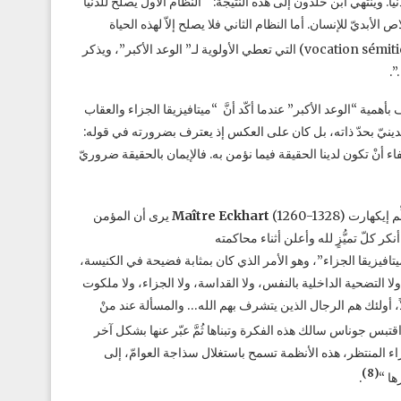
. وينتهي ابن خلدون إلى هذه النتيجة: “النظام الأول يصلح للدنيا
بديّ للإنسان. أما النظام الثاني فلا يصلح إلاّ لهذه الحياة
. وابن خلدون يرى أن المسلمين ينتمون إلى “الوِجْهةِ السامية” vocation sémitique) التي تعطي الأولوية لـ” الوعد الأكبر”، ويذكر
…”.
يني اعترف بأهمية “الوعد الأكبر” عندما أكّد أنَّ “ميتافيزيقا الجزاء والعقاب
الدينيّ بحدّ ذاته، بل كان على العكس إذ يعترف بضرورته في قوله:
اء أنْ تكون لدينا الحقيقة فيما نؤمن به. فالإيمان بالحقيقة ضروريّ
ِّم إيكهارت
Maître Eckhart
(1260-1328) يرى أن المؤمن
كر كلّ تميُّزٍ لله وأعلن أثناء محاكمته
لا فائدة من “ميتافيزيقا الجزاء”، وهو الأمر الذي كان بمثابة فضيحة في الكنيسة،
لا التضحية الداخلية بالنفس، ولا القداسة، ولا الجزاء، ولا ملكوت
ً، أولئك هم الرجال الذين يتشرف بهم الله… والمسألة عند منْ
اقتبس جوناس سالك هذه الفكرة وتبناها ثُمَّ عبّر عنها بشكل آخر
لجزاء المنتظر، هذه الأنظمة تسمح باستغلال سذاجة العوامّ، إلى
(8)
ها “
.