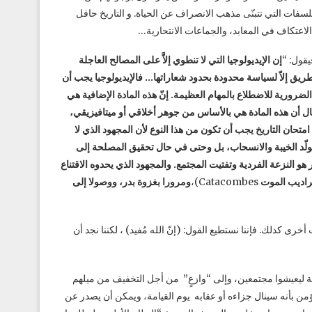
لفلسفات التي تتبنّى مذهب الانصراف عن الحياة. و التاريخ حافل
قول: “
إن الإيديولوجيا التي لا تنطوي إلاَّ على المصالح العاجلة
لطريق إلاّ لسياسة محدودة بحدود شعاراتها… فالإيديولوجيا يجب أن
لضرورية للاضطلاع بالمهام العظيمة. إنّ هذه المادة الإضافية هي
حال أن هذه المادة هي بالأساس من جوهر أخلاقي أو ميتافيزيقي،
امتحان التاريخ يجب أن تكون من هذا النوع لأن المجهود الذي لا
ولّد الخيبة والانسحاب، بل وحتى في حال تحقيق المصلحة إلى
ر هو النزعة الفردية وتفتيت المجتمع. والمجهود الذي يحدوه الاقتناع
سراديب الموت
Catacombes)،
ومرورا بغزوة بدر، ووصولا إلى
خرى كذلك. فإننا نستطيع القول: (إنّ الله مُفيد) ، لكننا نجد أن
ة ليعيشوا مجتمعين، وإلى “وازعٍ” من أجل التخفيف من ميلهم
يؤمن بأنه سينال جزاءه أو عقابه يوم القيامة، ويمكن أن يصدر عن