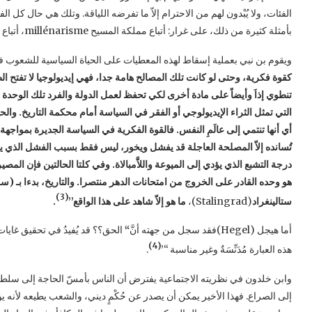
الفئات، ولا يُبْدون لهم من الاحترام إلاّ ما تفرضه اللياقة. وتلك هي حال كل ا
بأمثلة كثيرة من ذلك، على غرار: أتباع مملكة المسيح millénarisme، أتباع الاعتكاف في المعابد، والجماعات الانتحارية…
ويقوم بن نبي بعملية إسقاط لهذه المعطيات على الحياة السياسية للشعوب في
كقوة فكرية، وحتى لو كانت تلك
المصالح هامة جدا، فهي إيديولوجيا لا تفتح ا
تنطوي إذاَ وأيضاً على مادة أخرى لكي تحفظ لعمل الدولة والفرد تلك الوحدة ا
التي تمثل الثراء الإيديولوجي أو الفقر في السياسة أمام محكمة التاريخ. وال
أي أنها تنتمي إلى عالَمِ النفس. فالقوة الفكرية في السياسة الجديرة بمواجهة 
تُسانده إلاّ المصلحة العاجلة قد يفشل ويخور، ليس فقط بسبب الفشل الذي ي
درجة التشبع الذي يؤدي إلى الميوعة واللاَّمبالاة. وفي كلتا الحالتين فإن المصي
هو وحده القادر على الخروج من امتحانات الدهر منتصرا. والتاريخ، بدءا بـ (
(3)
ستالينغراد
(Stalingrad)،
ما هو إلاّ شاهد على هذا الواقع’’
.
أما هيجل (Hegel)فقد سجل من جهته أنَّ
“
الحق؟؟ قد يُفيدُ في تحقيق غايات أ
(4)
هذه العبارة مُدَنِّسَةٌ وغير مناسبة “’
.
وابن خلدون في نظريته الاجتماعية يفترض أن الناس بأمسّ الحاجة إلى سلط
إلى الصراع. فهذا الأخير يمكن أن يصدر عن حُكْمٍ ديني، والشعب يطيعه لأنه 