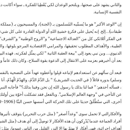
والثاني يشهد على صحتها، ويلتحم الوعدان لكي يُعْطِيا للفكرة ـ سواء أكانت د
النفسية الإنسانية.
إن
“
الوعد الأكبر” هو ما يُسمِّيه المُسلمون بـ (الجنة)، والمسيحيون بـ (مملكة
في الفكر أللائكي كل من “العدالة الاجتماعية” و”الروح الوطنية” و”الشرف” 
الطيبة، والأهداف المطلوب تحقيقها، والمرامي الاقتصادية المرجو بلوغها، والفو
الدنيوي… وبن نبي يعود إلى “بيعة العقبة الثانية ” لكي يمثِّل لفكرته، فهذه 
بعد أن أخبرهم بعزمه على الانتقال إلى الدعوة بقوة السلاح، وكان ذلك عاماً واح
فبعد أن سألهم عن استعدادهم لإتباعه قبِلوا وأعطوه عهداً على التضحية بال
وسلم) بدوره قائلاً ( في الحديث الشريف):
” بل الدَّمُ الدَّمُ، والهَدْمُ الْه
، فسأله أحدهم: ” فما لنا بذلك يا رسول الله إن نحن وفينا بذلك‏؟‏” فأجابه النب
عن التآخي في “وجهة العالم الإسلامي”. وبالفعل فقد تشكلت أخوّة بين أولئك ا
أخرى، التي ستُطْلَقُ حديثا على تلك الحركة التي أسسها حسن البنَّا (1906-1949) تحت اسم “الإخوان المسلمين”.
والأفكارالتي لا تحمل سوى “وعداً أصغر” (مثل حرب التحرير) يتوقف تأثيرها 
أفراد الجماعة عندما يُدْرِكون أن هذه الأفكار لا توصِلُ إلى أي هدف (مثل الشيو
أهداف إجرائية، فهي أفكار لا يهتمّ بها إلا النزر القليل من الناس عموما، مثل: ا