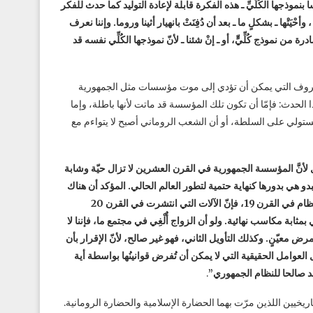
موذجها الكُلِّيِّ ـ هذه الفكرة قابلة لإعادة التوليد كما حدث للفكر
،
وأحْيَتْها ـ بشكلٍ ما ـ بعد أن دُفِنَتْ بانهيار أثينا وروما. وإننا نعرف
من نموذج كُلِّيٍّ، أو ـ إنْ شئنا ـ لأنّ نموذجها الكُلِّي نفسه قد
شكلة الأفكار/ مسودة 1960) على دراسة الظروف التي يمكن أن تؤدي إلى موت مؤسسات مثل الجمهورية
هذا الحدث: فإمّا أن تكون تلك المؤسسة قد ماتت لأنها باطلة، وإما
قيصر (Jules César)الذي كان يريد أن يستولي على السلطة، أو أن الشعب الروماني أصبح لا يتواءم مع
ل لأنَّ المؤسسة الجمهورية في القرن العشرين لا تزال حيّة وشابة
 هي بدورها كنهاية حتمية لتطور العالم الحالي. المؤكد أن هناك
مؤسسات تشيخ وتموت، ومثال ذلك نظام الرِّقّ. فلو أنّ الناس لم يلغوا هذا النظام في القرن 19، فإنّ الآلات التي انتشرت في القرن 20
بة مكاسب نهائية. ولو أن الزواج أٌلْغِي في مجتمع ما، فإننا لا
عيّنٍ. وكذلك التأويل الثاني، فهو غير صالح، لأنّ الإقرار بأن
ل العوامل الحقيقية التي لا يمكن أن تُفرض قوانينُها بواسطة أية
عد صالحا للنظام الجمهوري”
.
اريخيين اللذين مرّت بهما الحضارة الإسلامية والحضارة الرومانية.