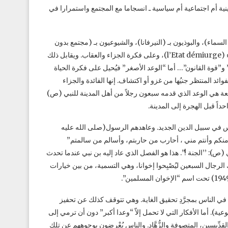
ينية أم اجتماعية أم سياسية ـ انسجاما مع المجتمع واستمرارا في
 السماء)، والبوذيون بـ (النيرفانا)، والشيوعيون بـ (مجتمع بدون
طبقات)…إلخ. إنه يُحيل على فكرةِ خشيةِ اللهِ أو الدولة القادرة على كل شيء (l’Etat démiurge)، وعلى فكرة الجزاء والعقاب. ويقابل ذلك
و”قوة القانون”… أما “الوعد الأصغر” فيُحيل على فكرة الحياة
ائد المنتظر جنيُها من غزو أو اكتشاف. إنها الفائدة والجزاء
البيعة هي الوعد الذي قدمه سبعون رجلاً من أهل المدينة للنبي (ص)
داً قبل الهجرة إلى المدينة.
نفس في سبيل الدين الجديد. وعاهدهم الرسول(صلى الله عليه
َدْمُ، أنا منكم وأنتم مني ، أحارب من حاربتم، وأسالم من سالمتم‏”
ي (ص): ’’الجنة !”. هذا هو الفصل الذي عاد إليه بن نبي عندما تحدث
لرجال السبعين ليُصْبِحوا إخوانا، وهي التسمية، من بين خيارات
في الناس بمجرَّدِ تحقيق الغاية. وهي تتوقف كذلك عن تحفيز
عية). أما الأفكار التي لا تحمل إلاّ “وعدا أكبر” دون أن ترمي إلى
لقدِّيسين، المتصوفة والزُّهَّاد. والناس يُعْرضون بوجوههم عن تلك