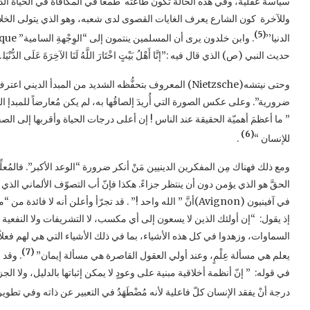
سياسة عقلية، وفي هذه الحالة تكون طاعته طمعا في المكافأة في الحياة الدنيا
وللآخرة كون الشارع يعرف الغايات القصوى لدى شعبه، وهو الذي يتولى الخلاص الأ
(5)
الدنيا’’
حديث النبي (ص) الذي قال فيه :”إنَّا أَهْلُ بَيْتٍ اخْتَارَ اللَّهُ لَنَا الآخِرَةَ عَلَى الدُّنْيَا
وحتى نيتشه(Nietzsche) المعروف بتحفُّظه الشديد من المبدأ الد
ضرورية”. وعلى عكس الصورة التي أُريدَ إلصاقُها به، لم يكن مُعارضاً للمبدإ 
” ما أعظمَ أهميّة الحقيقة عند الناس ! إن أعلى درجات الحياة وأقربها إلى الصف
(6)
للإنسان “
.
ومع ذلك فهناك مِن المفكرين الدينيين مَنْ أنكر ضرورة “الوعد الأكبر”. فالمُعل
الحقَّ هو الذي يؤمن دون أن ينتظر جزاءً. هكذا فإنّ أب التصوّف الألماني الذي أن
في آفينيون (Avignon)أنَّ ” الله واحد !” . قد تجرّأ وأعلن أنه 
إذ يقول: “إن أولئك الذين لا يسعون إلى أي مكسب، لا التشريفات ولا النفعية و
السماوات، وزهدوا في كل هذه الأشياء، بما في ذلك الأشياء التي هي لهم فعلا
(7)
يعلم هي مسألة عِلْمٍ، وعند أولي العقول القاصرة هي مسألة إيمان”
. وقد 
في قوله: ” إنّ أنظمة أخلاقية مبنية على وعودٍ لا يمكن إثباتها بالدليل، ولا ا
درجة أنْ يفقد الإنسان كلّ فاعلية لأنه مُضْطَهَدٌ في التعبير عن ذاته وفي تطوير