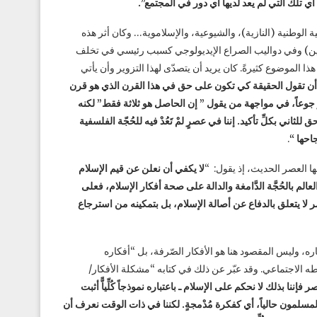
أي تلك التي لم يعد لديها أي دور في المجتمع”.
الوطنية (النازية)، والشيوعية، والإسلاموية… وكان أثر هذه
تقدّميين) وفي دواليب الصراع الإيديولوجي كسبب رئيسي في تخلف
 الموضوع كثيرةً. كان يريد أن يتصدّى لهذا التزوير وأن يأتي
 أن تقول الحقيقة كي تكون على حق في هذا القرن الذي هو قرن
ّر جوعاً، في مواجهة من يقول ” إن الحاصل هو ثلاثة فقط” لكنه
ق للثاني بكلِّ تأكيد. إننا في عصرٍ لمْ تَعُدْ فيه للحُجّة الفلسفية
احها “
.
ها العصر الحديث، إذ يقول: “
لا يكفي أن نعلن عن قيم الإسلام
لم بالحُجَّة الدَّامغة
والدالة على صحة أفكار الإسلام، فعلى
مر لا يتعلق بالدفاع عن أصالة الإسلام، بل بتمكينه من استرجاع
كاره، وليس المقصود هنا هو الأفكار الصّرفة، بل “أفكاره
طّةً عامة لنشاطه الاجتماعي. وقد عبّر عن ذلك في كتابه “مشكلة الأفكار/
ننا بذلك لا نحكم على الإسلام ـ باعتباره نموذجاً كُلِّياًّ أثبت
المسلمون حالياً، أي كفكرة مُدْمجةٍ. لكننا في ذات الوقت نعرف أن