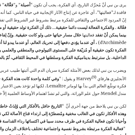
يرى بن نبي أنَّ مُحرِّك التاريخ، أي الفكرة، يجب أن تكون “
أصيلة
” و”
فعَّالة
” ف
فاقدة لـ”فعاليتها”، أي عاجزة عن إنتاج الآثار الإيجابية في حياة الناس، كما أن
إنّ المردود الاجتماعي والثقافي للفكرة مرتبط بشروط غير الشروط التي تفقد ب
فعّالة
. والفكرة الفعالة ليست دائما حقيقية… ذلك أن الفكرة تولد حقيقية أو 
بينما يمكن أنْ تفقد
فعاليتها
خلال مسار حياتها حتى ولو كانت حقيقية. وإنّ لِفاعل
d’Archimède)
، أي عندما يؤدي دفعها إلى تحريك العالم، أو عندما يبدو لنا 
الفكرة تكون حقيقية أو مُزيّفة على المستوى التيولوجي والمنطقي والعلمي وا
الداخلية، بل سترتبط بديناميكية الفكرة وسلطتها في المحيط الثقافي، ثُمّ با
(9)
الأنجليزي هارفاي Harvey​
و يقول : “
وفي كلمة واحدة كانت هذه الفكرة ح
فكرة توسُّع العالم التي بدأ بها لوماتر aître
مندل Mendel حول علم الوراثة، والتي لم تشدّ اهتمام الأوساط العلمية إلاّ خلال الأربعينيات…
لكن بن نبي يلاحظ من جهة أخرى أنَّ “
التاريخ حافل بالأفكار التي وُلِدَتْ خ
وهذه الأفكار تكون في الغالب مخفية ومُضطرّة إلى ارتداء قناع الأصالة لكي 
وأحيانا تكون فعالية الفكرة في ظرف محدد سببا في اكتسائها رداء القداسة 
“
فعالية الفكرة مرتبطة بشروط نفسية واجتماعية تختلف باختلاف الزمان والمكان