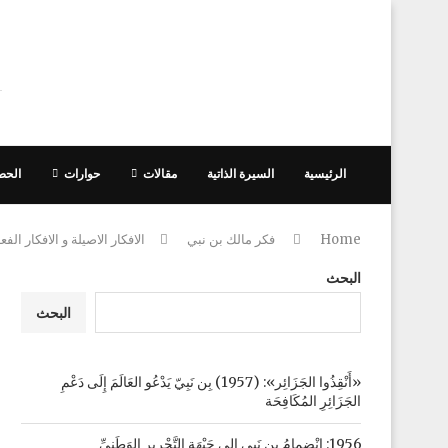
الرئيسية
السيرة الذاتية
مقالات
حوارات
الحص
Home
فكر مالك بن نبي
الافكار الاصيلة و الافكار الفعا
البحث
البحث
«أَنْقِذُوا الجَزَائِر»: (1957) بِن نَبِيّ يَدْعُو العَالَمَ إِلَى دَعْمِ
الجَزَائِرِ المُكَافِحَة
1956: انْضِمامُ بِن نَبِي إِلى جَبْهَةِ التَّحْرِيرِ الوَطَنِيِّ