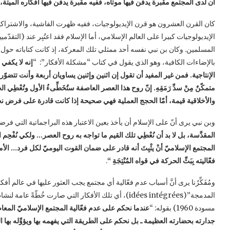
أن لدى المجتمع مقبرة يدفن فيها موتاه، ففيه مقبرة يدفن فيها أفكاره الميتة، 
كان القرن العشرون هو قرن الإيديولوجيات، ففيه ظهرت الفاشية، والاشتراكية 
الإيديولوجيات كبيرا على العالم الإسلامي، أما الإسلام فقد اعتُبِر عند (ال
المسلمين. وكان بن نبي نفسه أحد ممثلي تلك المعركة، إذ كانت كتاباته حول هذا
بالإضاءات الكافية، وهو الذي يقول في كتاب “مشكلة الأفكار”: “
إنه لا يكفي
الإنتاجية. فمن غير المفيد أن تقول إن اثنين وإثنين يساويان أربعة وأنت تتضو
متمكّنٌ مِنْ سدِّ رَمَقِهِ. إنّ روح هذا العصر العاصفة ستُخَطِّىءُ الأول وتُعْطِي الح
والأخلاقية قيمة، أمّا الحجج العملية فهي صحيحة إذا كانت قادرة على فرض نج
وبن نبي يرى أنّ على الإسلام أن يأخذ بعين الاعتبار هذه البراجماتية التي فرض
المقدَّسة، بل لا بد أن نُعْطِي تلك القيم ما تواجه به روح العصر… ولكي نُفْحِم العا
المجتمع الإسلاميّ أنْ يثْبِتَ أنه قادر على ضمان القوت اليوميّ لكل فرد… الأ
فعّاليته بِبَثِّ الحركة في قواه المُنْتِجَةِ “
.
ومُفَكِّرُنا يرى أنَّ أسباب عدم فعّالية أي مجتمع يجب العثور عليها في عالم أف
المدمجة”(idées intégrées)، أي تلك الأفكار التي صارت خُ
مسودة 1960) بقوله: “
عندما نحكم على عدم فعّالية المجتمع الإسلاميّ المعاصر فإ
جدارته بحضارته العظيمة ـ بل نحكم على الطريقة التي يفهمه بها ويؤوِّله بها 