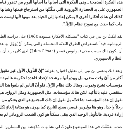
هذه الفكرة المدمجة ـ وهي الفكرة التي أصابها ما أصابها اليوم من تدهور قياسا بن
الجمهوري على يد الحضارة الأوروبية التي مكّنتْها من استرجاع قيمتها وشبابها 
كذلك أن هناك أفكارا أخرى لا يمكن إعادتها إلى الحياة بعد موتها لأنها ليست صادرة 
مات كما حدث مع نموذج نظام الرِّقِّ
“.
لقد انكبّ بن نبي في كتاب “م
الرومانية. فبدأ باستعراضِ الطرق الثلاثة المحتملة والتي يمكن أنْ يُؤوَّل بها 
أن يكون ذلك بسبب مجيء يوليوس 
النظام الجمهوري.
وبعد ذلك يمضي بن نبي إلى تعليل اختياره بقوله: “
إنّ التأويل الأول غير مقبو
أكثر من أيّ وقت مضى، بل ويبدو أنها مرشحة لإعداد قاعدة لحكومة عالمية تبدو
ستقضي عليه بالتأكيد. لكن هناك مؤسسات، مثل الجمهورية ومثل الزواج، هي بمثا
نقول إن هذه المؤسسة شاختْ، بل نقول إن ذلك المجتمع هو الذي يشكو من مرض م
رجلاً واحدا، وهو هنا يوليوس قيصر، يصنع التاريخ كما يهوى، هو بمثابة إلغاءٍ لك
إرادة فردية. فالتأويل الوحيد الذي يبقى ممكناً هو كون الشعب الروماني لم ي
عندما تعمّقْتُ في هذا الموضوع ظهرَتْ لي تشابهات مُدْهِشة بين المسارين الت