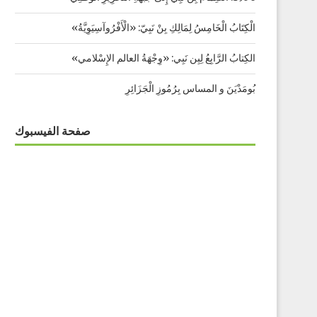
الْكِتَابُ الْخَامِسُ لِمَالِكِ بِنْ نَبِيّ: «الْأَفْرُوآسِيَوِيَّةُ»
الكِتابُ الرَّابِعُ لِبِن نَبِي: «وِجْهَةُ العالم الإِسْلامي»
بُومَدْيَنَ و المساس بِرُمُوزِ الْجَزَائِرِ
صفحة الفيسبوك