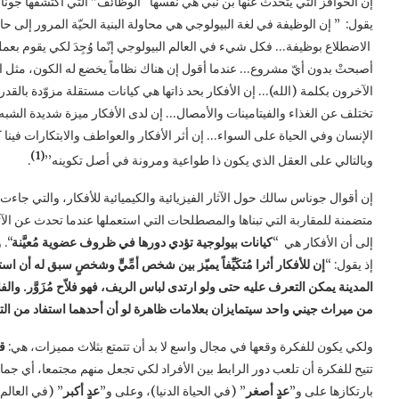
يقول: ” إن الوظيفة في لغة البيولوجي هي محاولة البنية الحيّة المرور إلى حالة
الاضطلاع بوظيفة… فكل شيء في العالم البيولوجي إنّما وُجِدَ لكي يقوم بعمل م
أصبحتْ بدون أيّ مشروع… عندما أقول إن هناك نظاماً يخضع له الكون، مثل النظا
الآخرون بكلمة (الله)… إن الأفكار بحد ذاتها هي كيانات مستقلة مزوّدة بالقدرة 
تختلف عن الغذاء والفيتامينات والأمصال… إن لدى الأفكار ميزة شديدة الشبه
الإنسان وفي الحياة على السواء… إن أثر الأفكار والعواطف والابتكارات فينا ك
(1)
وبالتالي على العقل الذي يكون ذا طواعية ومرونة في أصل تكوينه’’
.
إن أقوال جوناس سالك حول الآثار الفيزيائية والكيميائية للأفكار، والتي جاءت ب
متضمنة للمقاربة التي تبناها والمصطلحات التي استعملها عندما تحدث عن الآ
إلى أن الأفكار هي “
كيانات بيولوجية تؤدي دورها في ظروف عضوية مُعيَّنة
“. 
إذ يقول: “
إن للأفكار أثرا مُتكَيِّفاً يميّز بين شخص أمِّيٍّ وشخصٍ سبق له أ
المدينة يمكن التعرف عليه حتى ولو ارتدى لباس الريف، فهو فلاّح مُزَوَّر. والفل
من ميراث جيني واحد سيتمايزان بعلامات ظاهرة لو أن أحدهما استفاد من ال
ولكي يكون للفكرة وقعها في مجال واسع لا بد أن تتمتع بثلاث مميزات، هي:
ق
تتيح للفكرة أن تلعب دور الرابط بين الأفراد لكي تجعل منهم مجتمعا، أي 
بارتكازها على و”
عدٍ أصغر
” (في الحياة الدنيا)، وعلى و”
عدٍ أكبر
” (في العالم 