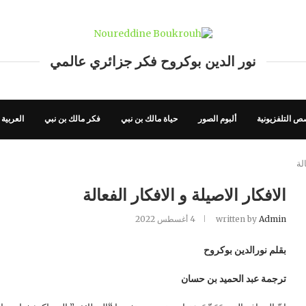
نور الدين بوكروح فكر جزائري عالمي
ص التلفزيونية
ألبوم الصور
حياة مالك بن نبي
فكر مالك بن نبي
العربية
لة
الافكار الاصيلة و الافكار الفعالة
Admin
written by
4 أغسطس 2022
بقلم نورالدين بوكروح
ترجمة عبد الحميد بن حسان