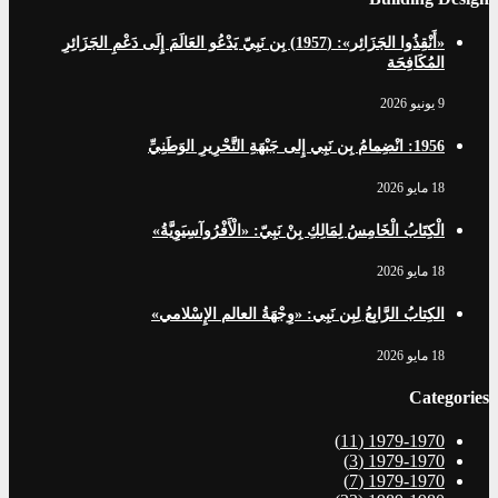
«أَنْقِذُوا الجَزَائِر»: (1957) بِن نَبِيّ يَدْعُو العَالَمَ إِلَى دَعْمِ الجَزَائِرِ
المُكَافِحَة
9 يونيو 2026
1956: انْضِمامُ بِن نَبِي إِلى جَبْهَةِ التَّحْرِيرِ الوَطَنِيِّ
18 مايو 2026
الْكِتَابُ الْخَامِسُ لِمَالِكِ بِنْ نَبِيّ: «الْأَفْرُوآسِيَوِيَّةُ»
18 مايو 2026
الكِتابُ الرَّابِعُ لِبِن نَبِي: «وِجْهَةُ العالم الإِسْلامي»
18 مايو 2026
Categories
(11)
1979-1970
(3)
1979-1970
(7)
1979-1970