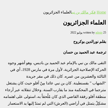
Home
فكر مالك بن نبي
العلماء الجزائريون
العلماء الجزائريون
25 يوليو 2022
admin
written by
بقلم نورالدين بوكروح
ترجمة عبد الحميد بن حسان
التقى مالك بن نبي بالإمام عبد الحميد بن باديس، وهو أشهر وجوه
الحركة الإصلاحية الجزائرية، لأول مرة في مارس 1928، أي في
الثالثة والعشرين من عمره. كان ذلك في مقر جريدة
“الشهاب ” بقسنطينة. كان بن نبي عائدا مِنْ آفلو حيث كان يشتغل
مترجما في المحكمة منذ ما يقارب السنة. وخلال تنقلاته عبر أرجاء
منطقة آفلو رفقة القاضي الذي كان مُلْحقاً به، استولى على اهتمامه
مشكِلٌ يتمثل في أراضي (العرش) التي لم تمتدّ إليها يد الاستعمار