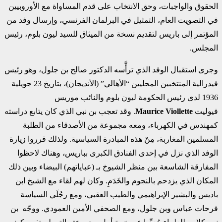
الحقوق والواجبات، وحق الانتخاب على قدم المساواة مع الأوروبيين
في التصويت العام، التمثيل في البرلمان الفرنسي، وإرسال وفد من
المؤتمر إلى باريس لتقديم نسخة من الميثاق للسيد ليون بلوم، رئيس
المجلس.
وجرى استقبال الوفد الذي ترأَّسه الدكتور صالح بن جلول، وهو رئيس
فيدرالية المنتخبين المحليين “الأهالي” (الأنديجان)، بتاريخ 23 جويلية
1936 لدى رئيس الحكومة ليون بلوم والنائب موريس
فيوليت
Maurice Viollette
. وقد تعجب بن نبي الذي كان يتابع دراسته
كمهندس في الكهرباء، ومعه مجموعة من الأصدقاء من الطلبة
المسلمين المغاربة، مِنْ هذه المبادرة السياسية. ولذلك قرروا زيارة
الوفد الذي نزل في إحدى الفنادق الكبرى بباريس، وهناك لاحظوا
المفارقة الشاسعة بين منظر الشيوخ بـ (عباياتهم) البيضاء وبين ذلك
المكان الذي يزدحم بالنجوم والخَدَمِ. وكان لهم لقاء مع الشيخ ابن
باديس والبشير الإبراهيمي والطيب العقبي، ومع رجُلَي السياسة
فرحات عباس وبن جلول، ومع الصحفي الأمين العمودي. ووجّه بن