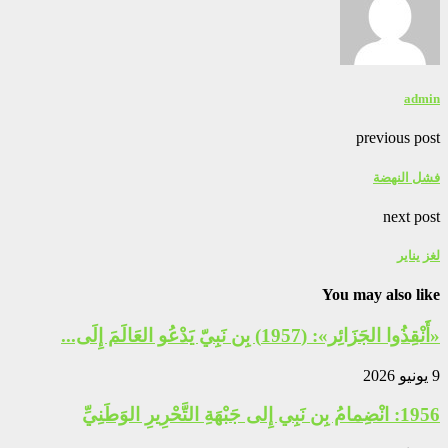
admin
previous post
فشل النهضة
next post
لغز يناير
You may also like
«أَنْقِذُوا الجَزَائِر»: (1957) بِن نَبِيّ يَدْعُو العَالَمَ إِلَى...
9 يونيو 2026
1956: انْضِمامُ بِن نَبِي إِلى جَبْهَةِ التَّحْرِيرِ الوَطَنِيِّ