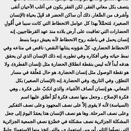
يتصف بكل معاني الفقر. لكن الفقر يكون في أغلب الأحيان أنقى
وأشرف من الصَّغار. ذلك أن ساكن الحضر قد قَبِلَ بحياة (الإنسان
الصغير)، مُتحمِّلاً بهذا كل عوامل الانحطاط التي كانت سببا في أُفُولِ
الحضارات التي تعاقبت على أرض بلاده منذ عهد القرطاجيين. إنه
إنسان يحمل في باطنه روح الانحطاط لأنه يعيش دوما بنمط
الانحطاط الحضاري، كلّ شؤونه ينتابها النقص: ناقص في متاعه وفي
نمط حياته وفي أفكاره وفي تطوره. إنه ذلك الإنسان الذي لن يحقق
هدفه أبداً لأنه ليس بنقطة انطلاق الحضارة مثل (إنسان الفطرة)، ولا
هو نقطة الوصول مثل إنسان الحضارة. هو حال مُعلّقة في مسار
التطوّر، وفي التاريخ، وفي الحضارة. إنه (الإنسان الصغير) بكل
المعاني، هو إنسان أنصاف الأشياء، والذي انكبّ على فكرة ـ وهي
فكرة الإصلاح ـ وجعل منها نصف فكرة ثُمّ أطلق عليها اسم
(السياسة) لأنه لا يقوى إلاّ على نصف المجهود وعلى نصف التفكير
وعلى نصف المرحلة. وها هو نصف الإنسان هذا يعمَدُ اليومَ إلى جعل
المشكلة الجزائرية نصف مشكلة في حَضْرَةِ نصفِ الجمعية الجزائرية
التي نصفُها الثاني أوروبي استعماري، والتي اتخذ منها الاستعمارُ حلبةً