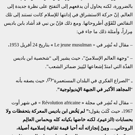
بالضرورة، لكنه يحاول أن يدفعهم إلى التفتح على نظرة جديدة إلى
العالم. إنّ حركة الاستشراق في إدانتها للإسلام كانت تستند إلى تلك
النقائص لتُقَوِّي أطروحاتها. ومع ذلك فإنّ بن نبي قد أشاد بابن باديس
مِراراً، وأمثلة ذلك ما جاء في:
– مقال له نُشٍر في « Le jeune musulman
»
بتاريخ 24 أفريل 1953
.
– “وجهة العالم الإسلاميّ”، حيث يشير إلى “شخصية ابن باديس
الفذّة التي امتدّ إشعاعها ليُنِيرَ ضمائر الشعب”.
(7)
ـ “الصراع الفكري في البلدان المستعمرة”
، حيث يصفه بأنه
“
المجاهد الأكبر في الجبهة الإيديولوجية”
.
– مقال له نُشِر في مجلة
«
Révolution africaine » في شهر أوت
1967، حيث كَتَبَ يقول
:” لم يَخُض ابن باديس المعركة بتحفظات ولا
بحسابات (الزعيم)، لكنه خاضها بكيانه كله وبحماس العالِم
الروحاني… ومِنْ إنجازاته أنه أحيا قيمة ثقافية إسلامية أصيلة،