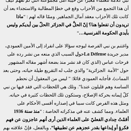
نبي كلامه للعلماء مُعبِّرا عن خيبة أمل مجموعته التي لم تفهم كيف
أن هذا التجمع من الأحزاب وقع في خطإ المطالبة والاستجداء بعد أن
كانت تلك الأحزاب معقد آمال الجماهير. وممّا قاله لهم : “
ماذا
تريدون أن تفعلوا هنا؟ إنّ الحلَّ في الجزائر
!
الحلّ بين أيديكم وليس
بأيدي الحكومة الفرنسية…
“
واغتنم بن نبي الفرصة ليوجه سؤالا على انفراد إلى الأمين العمودي،
مدير جريدة
La Défense
حو
ل
السبب الذي منعه من نشر رده على
فرحات عباس (الذي كان قد نشر منذ بضعة أشهر مقاله المشهور
حول “الأمة الجزائرية” والذي جلب له التقريع طيلة حياته، وحتى بعد
الممات)، فأجابه العمودي قائلا: ” ليس من المعقول أن نحطم
الساسة وهم قليلون عندنا”. وتلك هي اللحظات التي فقد فيها بن نبي
كلّ إيمانه بحركة الإصلاح، وستكون تلك اللحظات كثيرة في حياته.
ومثل هذه الفرص كانت سببا في إصداره أقسى الأحكام على
العلماء. ومما كشف عنه في مذكراته الخاصة : “
منذ سنة 1936
أقمْتُ حِدادي الفعليّ على العلماء الذين أرى أنهم عاجزون عن فهم
فكرةٍ أو إبداعها بقدر عجزهم عن تطبيقها”.
وبالفعل، فإنّ علاقته بهم