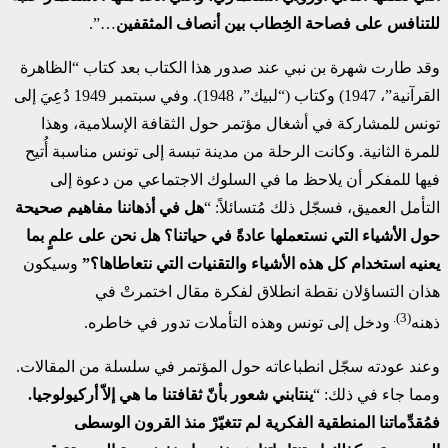
للتنافس على فصاحة الخِطاب بين أنصاف المثقفين
…”.
وقد طارت شهرة بن نبي عند صدور هذا الكتاب بعد كتاب “الظاهرة
القرآنية”، 1947) وكتاب (“لبيك”، 1948). وفي سبتمبر 1949 دُعِيَ إلى
تونس للمشاركة في أشغال مؤتمر حول الثقافة الإسلامية، وهذا
للمرة الثانية. وكانت الرحلة من مدينة تبسة إلى تونس مناسبة أُتيح
فيها للمفكر أن يلاحظ ما في السلوك الاجتماعي من دعوة إلى
التأمل العميق، فسجّل ذلك مُتسائلاً: “
هل في أذهاننا مفاهيم صحيحة
حول الأشياء التي نستعملها عادةً في حياتنا؟ هل نحن على علمٍ بما
يعنيه استخدام كل هذه الأشياء والتقنيات التي نتعاطاها؟”
وسيكون
هذان التساؤلان نقطة انطلاق لفكرة مقال اختمرتْ في
(3).
ذهنه
ودخل إلى تونس وهذه التأملات تدور في خاطره.
وعند عودته سجّل انطباعاته حول المؤتمر في سلسلة من المقالات.
ومما جاء في ذلك: “
ينتابني شعور بأنّ ثقافتنا ما هي إلاّ أركيولوجيا.
فمُقدِّماتنا المنطقية الفكرية لم تتغيّرْ منذ القرون الوسطى