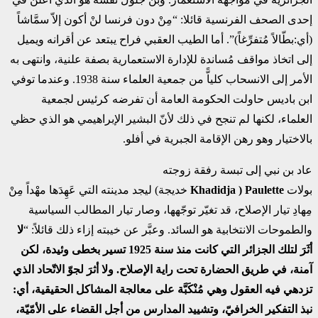
إحدى الصحف الفرنسية قائلا: “مِنْ دون فرنسا لنْ أكون إلاّ سمَّاشاً
(أي:بطّالاً مُتفرِّغاً)”. أما الطيب العقبي فراح يبتعد عن أقرانه ويميل
إلى اتخاذ مواقف مُساندة للإدارة الاستعمارية بصفة علنية، وانتهى به
الأمر إلى الانسحاب كلياًّ من جمعية العلماء سنة 1938. وعندما توفي
ابن باديس حاولت الحكومة العامة أن تفرضه كرئيس لجمعية
العلماء، لكنها لم تنجح في ذلك لأنّ البشير الإبراهيمي هو الذي حظي
بالاختيار وهو رهن الإقامة الجبرية في أفلو.
عاد بن نبي إلى تبسة رفقة زوجته
بولات
Paulette
(
Khadidja
خديجة)
ليجد مدينته التي عَهِدَها مهْداً مِنْ
مِهادِ تيار الإصلاح، قد تغيّر توجّهها، وصار تيار المطالب السياسية
والطموحات الانتخابية هو السائد. وعبَّر عن خيبته إزاء ذلك قائلاً: “
لا
أثَرَ لتلك الجزائر التي كانت منذ سنة 1925 تسير بخطى وئيدة، لكن
آمنة، في طريق الحضارة تحت راية الإصلاح. ولا أثرَ لجوّ الاتّحاد الذي
تزدهي فيه العقول وهي مُنْكَبَّة على معالجة المشاكل الحقيقية، أي:
نبذ التفكير الخرافيّ، وتشييد المدارس من أجل القضاء على الأمّيّة،