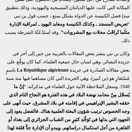
المكانة التي كانت عليها الديانتان المسيحية واليهودية، وذلك بتطبيق
مبدإ فصل الكنيسة عن الدولة بشكل يمنع ـ حسب قول بن نبي
“
تعريض المسجد ـ وكذلك الكنيسة ومعابد اليهود ـ لمراقبة الإدارة
مثلَما تُراقَبُ محلات بيع المشروبات”
. وقد استَدْعَتْهُ الشرطة بسبب
ذلك.
وكان بن نبي ينشر بعض المقالات بالعربية من حين إلى آخر في
جريدة البصائر، وهي لسان حال جمعية العلماء، كما كان يوقِّع على
بعض مقالاته الصادرة في جريدة
La République algérienne
باسمٍ
مُسْتَعارٍ هو (بن كبير)، وهي الجريدة التي كان مساهما فيها منذ سنة
1948. وسجل الملاحظة الآتية حول العلماء في مذكراته: “
إنّ ما
يُسجّل مِنْ محامد نهضة البلاد في هذه الفترة هو النجاح التام الذي
حققه البشير الإبراهيمي في إقامته في بلاد المشرق، حيث أنهى على
وجه الخصوص ترتيب شؤون البعثة العلمية هناك. فالفضل يعود إلى
الجهود التي بذلها في تَوَجُّهِ كثيرٍ من الشباب الجزائري إلى بغداد أو
القاهرة من أجل استكمال دراساتهم. ويبدو أن الإدارة جدُّ قلقة لهذا