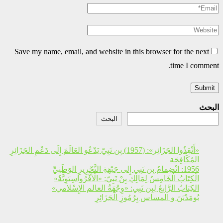
Save my name, email, and website in this browser for the next
time I comment.
البحث
البحث
«أَنْقِذُوا الجَزَائِر»: (1957) بِن نَبِيّ يَدْعُو العَالَمَ إِلَى دَعْمِ الجَزَائِرِ
المُكَافِحَة
1956: انْضِمامُ بِن نَبِي إِلى جَبْهَةِ التَّحْرِيرِ الوَطَنِيِّ
الْكِتَابُ الْخَامِسُ لِمَالِكِ بِنْ نَبِيّ: «الْأَفْرُوآسِيَوِيَّةُ»
الكِتابُ الرَّابِعُ لِبِن نَبِي: «وِجْهَةُ العالم الإِسْلامي»
بُومَدْيَنَ و المساس بِرُمُوزِ الْجَزَائِرِ