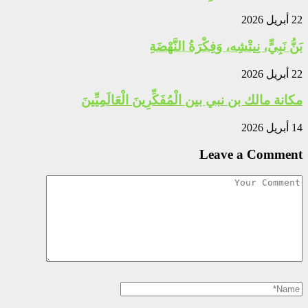
22 أبريل 2026
بَنُّ نَبِيٍّ، نِيتْشِه، وَفِكْرَةُ النَّهْضَةِ
22 أبريل 2026
مكانة مالك بن نبي بين الْمُفَكِّرِينَ الْعَالَمِيِّينَ
14 أبريل 2026
Leave a Comment