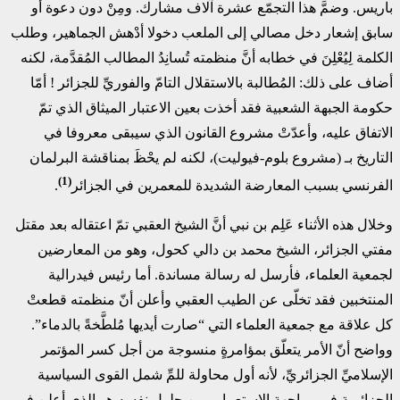
باريس. وضمَّ هذا التجمّع عشرة آلاف مشارك. ومِنْ دون دعوة أو
سابق إشعار دخل مصالي إلى الملعب دخولا أدْهش الجماهير، وطلب
الكلمة لِيُعْلِنَ في خطابه أنَّ منظمته تُسانِدُ المطالب المُقدَّمة، لكنه
أضاف على ذلك: المُطالبة بالاستقلال التامّ والفوريِّ للجزائر ! أمّا
حكومة الجبهة الشعبية فقد أخذت بعين الاعتبار الميثاق الذي تمّ
الاتفاق عليه، وأعدّتْ مشروع القانون الذي سيبقى معروفا في
التاريخ بـ (مشروع بلوم-فيوليت)، لكنه لم يحْظَ بمناقشة البرلمان
(1)
الفرنسي بسبب المعارضة الشديدة للمعمرين في الجزائر
.
وخلال هذه الأثناء عَلِم بن نبي أنَّ الشيخ العقبي تمّ اعتقاله بعد مقتل
مفتي الجزائر، الشيخ محمد بن دالي كحول، وهو من المعارضين
لجمعية العلماء، فأرسل له رسالة مساندة. أما رئيس فيدرالية
المنتخبين فقد تخلّى عن الطيب العقبي وأعلن أنّ منظمته قطعتْ
كل علاقة مع جمعية العلماء التي “صارت أيديها مُلطَّخةً بالدماء”.
وواضح أنّ الأمر يتعلّق بمؤامرةٍ منسوجة من أجل كسر المؤتمر
الإسلاميِّ الجزائريِّ، لأنه أول محاولة للمِّ شمل القوى السياسية
الجزائرية في مواجهة الاستعمار. وبن جلول نفسه هو الذي أعلن في