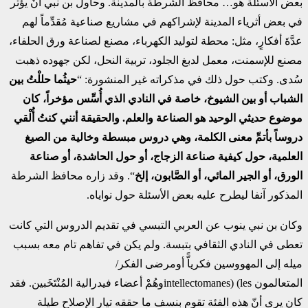
بعض الأسئلة هو… محافظ الشرطة بالمدينة. وحاول بن نبي أنْ يؤثِّر
في بعض أثرياء المدينة لإشراكهم في مشاريع صناعية مُقدِّماً لهم
عدَّةَ أفكارٍ، مثل: محطة لتوليد الكهرباء، مصنع لصناعة ورق الحلفاء،
مصنع للإسمنت، معمل لدبغ الجلود، تربية النحل، لكن جهوده ذهبت
سُدى. وكتب حول ذلك في مذكراته غير المنشورة: “
حيثُما حللْتُ بين
الشباب أو بين الشيوخ، خاصة في النادي الذي أُسِّس مؤخراً، كان
موضوع حديثي الوحيد هو الصناعة والعلم. والحقيقة أنني كنتُ أُلْقي
دروساً بأتمِّ معنى الكلمة، وهي دروس مبسطة وخالية من الصيغ
العلمية، حول كيفية صناعة الزجاج، أو حول الحاشدة، أو صناعة
الورق، أو الجير المائي، أو الصَّابون، إلخ
“. وقد زاره محافظ الشرطة
المذكور آنفا ليطرح عليه بعض الأسئلة حول نواياه.
وكان بن نبي ينوب عن العربي التبسي في تقديم الدروس التي كانت
تعطى في النادي الثقافي بتبسة. ولم يكن في تفاهم تام معه بسبب
ميله إلى المهووسين فكرياًّ
أومرضى الفكر/
المتعالمون intellectomanes) (lesوهُمْ أعضاء فيدرالية المُنْتَخَبين. فقد
كان يرى أنّ هذه الفئة تقوم بنسف ما حققه تيار الإصلاح طيلة