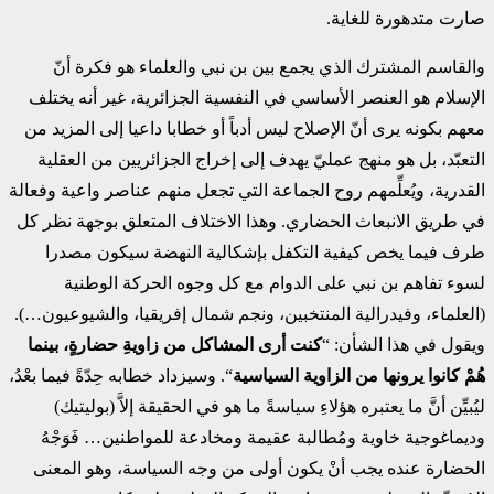
صارت متدهورة للغاية.
والقاسم المشترك الذي يجمع بين بن نبي والعلماء هو فكرة أنّ
الإسلام هو العنصر الأساسي في النفسية الجزائرية، غير أنه يختلف
معهم بكونه يرى أنّ الإصلاح ليس أدباً أو خطابا داعيا إلى المزيد من
التعبّد، بل هو منهج عمليّ يهدف إلى إخراج الجزائريين من العقلية
القدرية، ويُعلِّمهم روح الجماعة التي تجعل منهم عناصر واعية وفعالة
في طريق الانبعاث الحضاري. وهذا الاختلاف المتعلق بوجهة نظر كل
طرف فيما يخص كيفية التكفل بإشكالية النهضة سيكون مصدرا
لسوء تفاهم بن نبي على الدوام مع كل وجوه الحركة الوطنية
(العلماء، وفيدرالية المنتخبين، ونجم شمال إفريقيا، والشيوعيون…).
ويقول في هذا الشأن: “
كنت أرى المشاكل من زاويةِ حضارةٍ، بينما
هُمْ كانوا يرونها من الزاوية السياسية
“. وسيزداد خطابه حِدّةً فيما بعْدُ،
ليُبيِّن أنَّ ما يعتبره هؤلاءِ سياسةً ما هو في الحقيقة إلاَّ (بوليتيك)
وديماغوجية خاوية ومُطالبة عقيمة ومخادعة للمواطنين… فَوَجْهُ
الحضارة عنده يجب أنْ يكون أولى من وجه السياسة، وهو المعنى