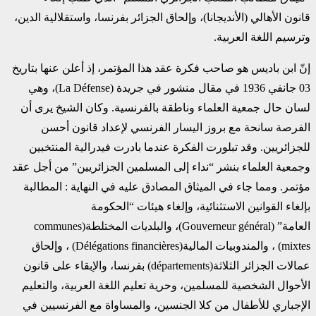
قانون الأهالي (الأنديجانا)، وإلحاق الجزائر بفرنسا، واستقلالية الدين،
وترسيم اللغة العربية.
إنّ ابن باديس هو صاحب فكرة عقد هذا المؤتمر، إذ أعلن عنها بتاريخ
03 جانفي 1936 في مقال منشور في جريدة (La Défense)، وهي
لسان حال جمعية العلماء وناطقة بالفرنسية. وكان الشيخ يرى أن
الفرصة سانحة مع بروز اليسار الفرنسي لإعداد قانون أحسن
للجزائريين. وقد تبلورت الفكرة عندما بادرت فيدرالية المنتخبين
وجمعية العلماء بنشر “نداء إلى المسلمين الجزائريين” من أجل عقد
مؤتمر. ومما جاء في الميثاق المصادق عليه في النهاية : المطالبة
بإلغاء القوانين الاستثنائية، وإلغاء هيئات “الحكومة
العامة” (Gouverneur général)، والبلديات المختلطة(communes
mixtes) ، والمندوبيات المالية(Délégations financières) ، وإلحاق
عمالات الجزائر الثلاثة(départements) بفرنسا، والإبقاء على قانون
الأحوال الشخصية للمسلمين، وحرية تعليم اللغة العربية، والتعليم
الإجباري للأطفال من كلا الجنسين، والمساواة مع الفرنسيين في