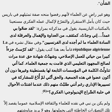
الشأن
“.
وهو غير راضٍ عن العلماء لأنهم رفضوا منحه صفة تمثيلهم في باريس
حيث كان يأمل الاستقرار والتفرّغ لإكمال عمله الفكري مستعينا
بالمكتبات الباريسية. يقول في مذكراته بمرارة: “
لقد ضحّوا بي
عمداً… إني وجدْتُ، كمثقف، من العداوة والإهمال والعرقلة لدى
السادة العلماء ما لم أجده لدى الفرنسيين”
.وفي مقال نشره في
La
république algérienne
عاماً بعد هذا كتب يقول: “
لقد كرّستُ جزءاً
كبيرا من حياتي للعمل الإصلاحي، وشهدْتُ شهادة حق عدة مرات
لصالح المجهود التعليمي الذي قامت به جمعية العلماء. كما أني
تناولْتُ الكلمة في المؤسسات التابعة لها بقسنطينة وغيرها دون أن
أكون عضوا في هذه الجمعية. والحق أنّني لمْ أُدْعَ للمشاركة في
تسييرها الإداري رغم أنني طلبْتُ منهم ذلك عندما اشتدّت الأحوال
(6)
في حلبة الصِّراع الإيديولوجي/ الفكري؟”
.
ولم يكن بن نبي في نقده للعلماء والثقافة الإسلامية عموما يقصد إلاّ
تلك التصوّرات الخاطئة التي يحملونها. وهو لا يريد مناوشتهم