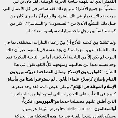
المُتميِّز الذي لم يفهمه ساسة الحركة الوطنية. لقد كان بن نبي
متصلِّباً مع جميع الأطراف، ومع ذلك فقد ساهم في كل الأعمال التي
جرت ضد الاستعمار في تلك الفترة. والواقع أنَّ ما جرى كان مِنْ
قبيل ذلك التشنُّج الأبديّ بين “الفيلسوف” و”السياسيّ”، أكثر من
كونه تنافساً بين رجلٍ واحد وتيارات سياسية مضادة له.
ولم يَسْلَمْ مِنْ كلامه اللاَّذع أيٌّ مِنْ زعماء التيارات المختلفة، بما في
ذلك العلماء الذين، مع ذلك، كان يجد نفسه قريبا منهم. غير أن ذلك
القرب لم يكن إلاّ من الناحية الأخلاقية، أما من الناحية الفكرية فقد
وجد نفسه بعيدا عن تحاليلهم ومنهجهم كلَّ البُعْدِ. يقول في هذا
الشأن: “
كانوا يريدون الإصلاح بوسائل الفصاحة العربيّة، ويريدون
القيام بإصلاح كإصلاح علماء النَّحْوِ… لم يستوعبوا شيئا من مأساة
الإسلام الموغلة في القِدَمِ”
. وعلى نقيض ذلك، فقد وجد صعوبة
كبيرة في التغلّب على التحذيرات التي استوحاها من “الحداثيين”
الذين أطلق عليهم مصطلحا جديدا هو”
المهووسون فكرياًّ/
أوالمتعالمون
– les intellectomanes
بغرض تثبيط عزيمتهم.
وسيكونانتقاده شديدا للغاية في حق هذه التشكيلة من الحركة