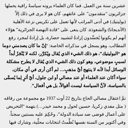
عشرين سنة من العمل. فما كان العلماء يرونه سياسةً راقية يحملها
جزائريون “متقدمون” على عاتقهم، كان هو لا يرى في ذلك إلاّ
(بوليتيك) في أدنى المراتب لأنها تعمل على تكريس نزعة الأهلية
(الأنديجانا) والشعوذة. كان ينعى على “قادة النهضة الجزائرية” هؤلاء
أنهم لم يكونوا يُجسِّدون إرادةً لتشييد حضارة، بل إرادةً لمجرد رفع
المطالب. وهو يسجل في مذكراته الخاصة: “
إنّ ما كان يصدمني دوما
هو “البوليتيك”، هو ذلك الشيء الذي يُقال ويُكرَّر، لكنه لا يُنْجَزُ أبداً
لسببٍ موضوعي، وهو كون ذلك الشيء الذي يُقال لا يطرح مشكلة
الوسائل أبدا لأنه لا ينتهج أيَّ مذهبٍ… لم أكن أرى في أي مكان،
سواء أكان عند العلماء أو عند مصالي أو ابن جلول، أيّ أثرٍ لِما يُسمَّى
بالسياسة، لأنَّ السياسة ليست أقوالاً، بل هي أفعال”
.
تمَّ اعتقال مصالي الحاج بتاريخ 22 أوت 1937 مع مجموعة من رفاقه
( مثل مفدي زكريا، حسين لحول و محمد خيدر…) بتهمة “التحريض
على أعمال فوضى ضد سيادة الدولة”، وحُكِمَ عليه بسنتين سجناً.
وفي أكتوبر من السنة نفسها نُظِّمتْ انتخابات محلِّية، وشارك فيها