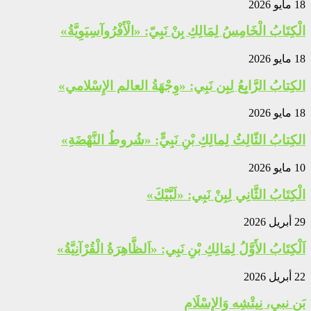
18 مايو 2026
الْكِتَابُ الْخَامِسُ لِمَالِكِ بِنْ نَبِيّ: «الْأَفْرُوآسِيَوِيَّةُ»
18 مايو 2026
الكِتابُ الرَّابِعُ لِبِن نَبِي: «وِجْهَةُ العالم الإِسْلامي»
18 مايو 2026
الكِتابُ الثّالِثُ لِمالِكِ بْنِ نَبِيٍّ: «شُروطُ النَّهْضَةِ»
10 مايو 2026
الْكِتَابُ الثَّانِي لِبِنْ نَبِي: «لَبَّيْكَ»
29 أبريل 2026
اَلْكِتَابُ الأَوَّلُ لِمَالِكِ بْنِ نَبِي: «اَلظَّاهِرَةُ الْقُرْآنِيَّةُ»
22 أبريل 2026
بَن نبي، نِيتْشِه وَالإِسْلَام