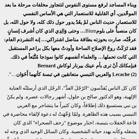
وبناء المساجد لرفع مستوى النفوس لتتجاوز مخلفات مرحلة ما بعد
الموحِّدين، أي القابلية للاستعمار التي هي الأساس النفسي
للاستعمار. حديث الناس لمْ يعُدْ يدور حول ذلك كله، ولا حول الله، بل
كان منصباًّ على بلوم
Blum
… وحتى وَالِدِي الذي كان أشرف إنسانٍ
عرفْتُه، صارت بحوزته بطاقة مناضل اشتراكي… إنه التشرذم العام:
فقد تَرَكَتْ روحُ الإصلاح الساحةَ وأودتْ معها بكل براعم المستقبل
التي كانت تحملها… والعلماء أنفسهم كانوا نموذجا مُتَّبَعاً في ذلك.
فبإمكانك أنْ ترى بأم عينك بيرنار لوكاش
Bernard
(2)
Lecache
والعربي التبسي متعانقين في تبسة كأنهما أَخَوَان
…”.
كان كل الناس يُقدِّسون “الرّجُلَ الفذَّ”، الرجُل الذي أرسلتْه العناية
الإلهية، وهو الدكتور صالح بن جلول، أشهر رجالات عصره. ولم يكنْ
بن نبي يستسيغ ذلك إطلاقاً، وكان كثيراً ما يتشاجر مع العربي
التبسي بسبب هذه الظاهرة. ولمّا وُجِّهَتْ له دعوة لإلقاء محاضرة في
قاعة الحفلات بتبسة، اختار موضوع “زحف الصحراء” الذي كان
يشغله وكأنه يهدد حياته الشخصية. وكان السائل الوحيد الذي وجه له