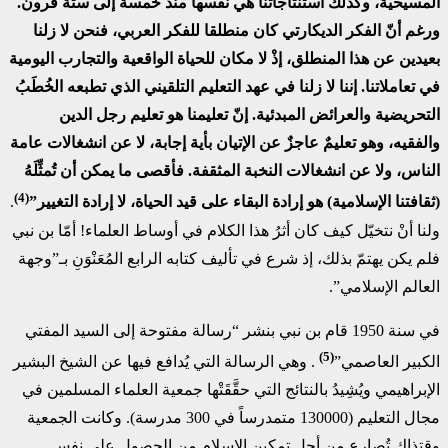
المسيحية، وكذلك استنتاجاتنا هي نفسها منذ خمسة إلى ستة قرون.
ورغم أنّ الفكر الديكارتي كان منطلقا للفكر العربي، فنحن لا زلنا
بعيدين عن هذا المنطلق، إذْ لا مكان للحياة الواقعية والتجارب اليومية
في تعاملاتنا. إننا لا زلنا في عهد التعليم التلقيني الذي تطبعه الخُطَبُ
التحريضية والعرائض المبدئية. إنّ تعليمنا هو تعليم رجل الدين
والفقيه، وهو تعليمٌ عاجزٌ عن الإتيان بأية إجابة، لا عن انشغالات عامة
الناس، ولا عن انشغالات النخبة المثقفة. فأقصى ما يمكن أن تُمثِّلَهُ
(4)
(ثقافتنا الإسلامية) هو إرادة البقاء على قيد الحياة، لا إرادة التغيير”
.
ولنا أنْ نتخيّل كيف كان أثرُ هذا الكلام في أوساط العلماء! أمّا بن نبي
فلم يكن يهتمّ بذلك، إذ شرع في تأليف كتابه الرابع المُعَنْوَنِ بـ”وجهة
العالم الإسلامي”.
في سنة 1950 قام بن نبي بنشر “رسالة مفتوحة إلى السيد المفتي
(5)
الكبير العاصمي”
. وهي الرسالة التي يُدافع فيها عن الشيخ البشير
الإبراهيمي ويُشِيدُ بالنتائج التي حقَّقَتْها جمعية العلماء المسلمين في
مجال التعليم (130000 متمدرساً في 300 مدرسة). وكانت الجمعية
وقتذاك تُصارع من أجل تمكين الإسلام من الحصول على نفس