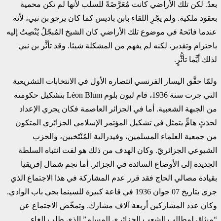
بعدُ. لكن تلك الأراضي كانت مُعَرَّضَةً للسلب لأنها لم تكن محمية
بعقود ملكية. ولم يجْرِ اللقاء بابن باديس كما كان يرجو بن نبي، لأنه
عندما فاتَحهُ في موضوع تلك الأراضي كان الشيخ المُبجّلُ يُنْصِتُ إليه
باحترام وتقدير، لكنه لم يفهم من المشكلة شيئا. وقد تأثَّر بن نبي
لذلك أيَّما تأثُّرٍ.
ولمّا حقَّق اليسار الفرنسي انتصاره الأول في الانتخابات التشريعية
التي جرت سنة 1936، قام ليون بلوم Léon Blum
بتشكيل حكومته
من الجبهة الشعبية. أما في الجزائر العاصمة فكان يجري الإعداد
لحدَثٍ هامٍّ يتمثل في تشكيل المؤتمر الإسلامي الجزائري المتكون
من جمعية العلماء المسلمين، وفيدرالية المُنْتَخبين، والحزب
الشيوعي الجزائريّ. وكان الهدف من ذلك هو لفت انتباه السلطة
الجديدة إلى الأوضاع السائدة في الجزائر. أما نجم شمال إفريقيا
بقيادة مصالي الحاج فقد قرر عدم المشاركة في هذا الاجتماع الذي
جرى بتاريخ 07 جوان 1936 في قاعة كبيرة للسينما بحي باب الوادي.
وكان عدد المشاركين أربعة آلاف مشارك. وتمخّض الاجتماع عن
“ميثاق لمطالب الشعب الجزائري المسلم” الذي طلب إلغاء