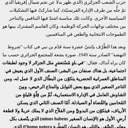
حزب الشعب الجزائري (الذي ظهر بدلا عن نجم شمال إفريقيا الذي
تمّ حلُّه من طرف الإدارة الفرنسيّة)، كما شاركتْ فيها التشكيلات
السياسية الأخرى. وكانت تلك مناسبة اشتدّ فيها التنافس والتناحر
بين مختلف توجّهات الحركة الوطنية، وكان القاسم المشترك بينها هو
الطموحات الانتخابية والطعن في المنافسين.
وبعد هذا الظّرْف بإثنتيْ عشرة سنة قدّم بن نبي في كتاب “شروط
النهضة” الصادر سنة 1949، صورة بشعة للمجتمع الجزائري حسب ما
كان يراه آنذاك، فقال: “
في بلدٍ مُسْتعمَرٍ مثل الجزائر لا وجود لطبقات
اجتماعية، بل هناك صنفان من البشر: الصنف الأول الذي يعيش في
المناطق العمرانية الحضرية يتكوّن من البطّال الذي لا عمل له، ومن
التاجر الصغير الذي يبيع بعض التوابل والمتاع الرخيص، ومِنَ
الشاوش العامل في الإدارة الاستعمارية، ثُمَّ من قِلّةٍ قليلةٍ من
المُحامين والقُضاة أو الصيادلة. أمّا الصنف الثاني الذي يسكن
الأرياف، فيتكوّن من البدويِّ ومن الفلاّح الذي لا يملك عربةً ولا قطعة
أرضٍ. الأول هو (الإنسان الصغير
minus habens
) الذي يتّصف بكل
معاني الصِّغر. والثاني هو (إنسان الفِطْرة
l’homo natura
) الذي