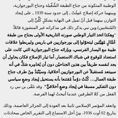
الوطنية المتكونة من جناح الطبقة الشِّغِّيلة وجناح البورجوازية،
وبينهما حركة إصلاح عَمِلَتْ ـ إلى حدود سنة 1939 ـ على إيجاد
التوازن بينهما قبل أنْ تميل في النهاية بشكلٍ كُلِّيٍّ إلى
(المُنتخَبين).وبن نبي يذكر ذلك في مذكراته غير المنشورة قائلاً:
“
وهكذا اتخذ التيار الوطني صورته التاريخية الأولى بجناح من طبقة
عُمَّالٍ مُهَيَّئين ليتحوّلوا إلى بورجوازيين في باريس وليربطوا علاقات
طيبة مع اليسار الفرنسي، وبإزائه جناح البورجوازية التي كانت على
استعداد للوقوع في شباك الاستعمار. أما تيار الإصلاح فكان يحاول أن
يجد لنفسه طريقاً بين هذين الجناحيْن دون أن يُخامِره شكٌّ في أنه
سيبتعد مُستقبلاً عن البورجوازيين أخلاقيا، وسيُنْبَذُ مِنْ طرف جناح
طبقة العمال… كُنْتُ دوْماً مُقتنعا بأنه يستحيل إيجاد وضعٍ سياسي
دون التفكير مسبقا في إيجاد وضعٍ أخلاقيٍّ”
. وقد تلقّى بن نبي رد
الفعل من كلا الطرفين عندما أتيحتْ لهما الفرصة.
وانعقد المؤتمر الإسلامي ثانيةً بعد العودة إلى الجزائر العاصمة، وذلك
بتاريخ 02 أوت 1936، مِنْ أجل الاستماع إلى التقرير الخاص بمحادثات