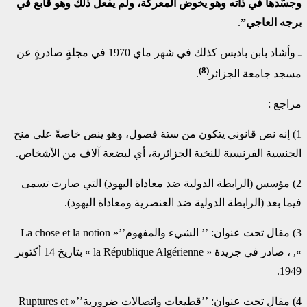
وجسّدها في ذاته وهو يخوض المعركة، ولم يفعل ذلك وهو قابع في
برجه العاجي”
.
ـ وأشاد بابن باديس كذلك في شهر ماي 1970 في مجلةٍ صادرةٍ عن
(8)
مسجد جامعة الجزائر
.
مراجع :
1) إنه نص قانوني يتكون من ستة فصول، وهو ينص خاصةً على منح
الجنسية الفرنسية للنخبة الجزائرية، أي لبضعة آلاف من الأشخاص.
2) مؤسس (الرابطة الدولية ضد معاداة اليهود) التي صارت تسمى
فيما بعد (الرابطة الدولية ضد العنصرية ومعاداة اليهود).
3) مقال تحت عنوان: ’’ الشيء والمفهوم’’« La chose et la notion
», ، صادر في جريدة « la République Algérienne » بتاريخ 14 أكتوبر
1949.
4) مقال تحت عنوان: ’’قطيعات واتصالات ضرورية’’« Ruptures et