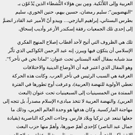
العربية وإلى اللاَّئكية. ومِن بين هؤلاء النُّشطاء الذين يُدْعَوْن بـ
“النهضويين”: سليم رمضان، حسين بيهم، حنين الخوري، سليم
بطرس البستاني، إبراهيم اليازجي… ويبدو أنّ الأمير عبد القادر انضمَّ
إلى إحدى تلك الجمعيات رفقة إسكندر الأزعر وأديب إسحاق.
تلك هي الظروف التي أتيح لأحد أقطاب إصلاح المنهج الفكري
الإسلامي أن يتكوّن فيها ويبرز، إنه عبد الرحمن الكواكبي الذي تأثّر
منذ شبابه بمقال ألفه البستاني تحت عنوان: “لماذا نحن في تأخر؟”.
وهو المقال الذي اعتبر فيه أن الأوضاع الدينية والاختلافات
العرقية هي السبب الرئيس في تأخر العرب. وكانت هذه الحركة
تعطي الأولوية للنهضة (العربية)، وعرفت أوج تطورها في الفترة
الممتدة من الخمسينيات إلى السبعينيات تحت عنوان (البعث
العربي). والنهضة العربية لا تتخذ مبادىء الإسلام مصدراً، بل تتجه إلى
مهاجنة الماركسية. وكان هدفها هو وحدة العالم العربي، وذلك ما
جعلها تبتعد عن تركيا وبلاد فارس. وجاءت الحركة الناصرية (بقيادة
جمال عبد الناصر) كإحدى أهمّ صورها، وأهمّ منها حزب البعث
الاشتراكي الذي أسسه السوريون مثل ميشال عفلق وصلاح الدين