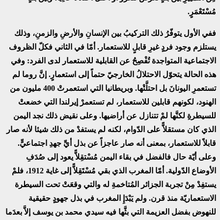
مُسْتَعْمَرٍ.
ففي الأول يتوفّرُ ذلك التركيبُ بين الإنسانِ والأرضِ والزمنِ، وذلك
يستلزم وجود فردٍ غيرِ قابلٍ للاستعمار. أمّا في الثاني فكلّ الظروف
الاجتماعية المتواجدة تُفْصِحُ عن القابلية للاستعمار لدى الفرد: وفي
هذه الحالة يتحوّل الاحتلالُ الخارجيّ حتماً إلى استعمارٍ. إنَّ
روما لم
تستعمرِ اليونانَ بل احتلَّتْها. وبريطانيا التي استعمرتْ 400 مليون من
الهنود، لكونهم قابلين للاستعمار، لم تستعمرْ إيرلندا التي خضعتْ
للسيطرةِ لكنَّها لمْ تتنازل عن أراضيها. وعلى نقيض ذلك نجد اليمن
الذي كان مستقلاًّ على الدّوام، لكنه لم يستفدْ من ذلك شيئا لأنه صار
قابلاً للاستعمار، بمعنى أنه صار عاجزاً عن بذل أيِّ جهدِ اجتماعيٍّ.
وعلى أيّة حال فالفضل في بقاء اليمن مُسْتقِلاًّ يعود إلى صُدَفِ
الأوضاع الدّولية. أمّا المغرب الذي بقي مُسْتَقِلاًّ إلى غاية 1912، فلمْ
يستفِدْ مِنْ تجربة الجزائر المُتاخمةِ له والتي وقعَتْ تحت السيطرة
الاستعماريّة منذ قرن. ولم يَبْدَإِ المغرب في بذل جهودٍ حقيقية
للنهوض بفضل العزيمة التي بثَّها فيه سيدي محمد بن يوسف إلاَّ بعدَما