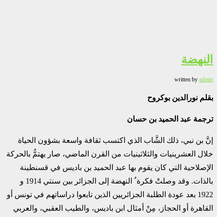
النهضة
written by
admin
بقلم نورالدين بوكروح
ترجمة عبد الحميد بن حسان
إنَّ بن نبي، ذلك الشَّاب الذي اكتسب ثقافة واسعة بشؤون الحياة
خلال العشرينيات والثلاثينيات من القرن الماضي، صار يهتمُّ بالحركة
الإصلاحية التي كان يقوم بها عبد الحميد بن باديس في قسنطينة
بالذات. وقد وصلتْ فكرة ُ النهضة إلى الجزائر بين سنتي 1914 و
1922 بعد عودة الطلبة الجزائريين الذين تابعوا دراساتهم في تونس أو
القاهرة أو الحجاز، مِنْ أمثال ابن باديس، والطيب العقبي، والعربي