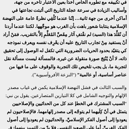
في تكييفه مع تطوره الخاص آخذاً بعين الاعتبار تأخره من جهة،
وأساليب الزيادة في سرعة عجلة التاريخ التي أثبتت نجاعتها في
أماكن أخرى من جهة ثانية… إنّنا عندما نُلْقِي نظرةً عامة على النهضة
الإسلامية ينتابنا شعور باهت بأن الغرب هو موجِّهها. لكننا عندما أردنا
أن نُقَلِّدَ هذا (السيد) لم نقْتفِ آثار مِقَصِّ المُعَلِّمِ إلاَّ بالتقريب. فمَنْ أراد
أنْ يستفيد مِنْ تجارب التاريخ عليه أن يعْرِف نفسه ويعرف نموذجه
كي يتقيّد بحدود الحريات الضرورية التي تكفل له الوصول إلى تحقيق
ذاته، لا أنْ يُنْتِجَ صورة منقولة عن غيره. فالمسألة ليست مسألة نقل
لتجربة ما، بل يجب تلخيص تلك التجربة والوقوف على ما فيها من
عناصر أساسية، أو عالمية”
(“النزعة الأفروآسيوية”).
والسبب الثالث في فشل النهضة الإسلامية يكمن في غياب مصدر
الإلهام والتوجيه الشامل في كلا التيارين المتصارعين. يقول بن نبي:
“
السبب المشترك في الخطإ عند كل من الحداثيين والإصلاحيين
يتمثل في أنّ كِلَيهما لم يتوجّه إلى مصدر إلهامهما. فالإصلاحيون لم
يعودوا إلى أصول الفكر الإسلاميِّ، والحداثيون لم يعودوا إلى أصول
الفكر الغربيِّ. أما على الصعيد النفسي فلا بدّ من التمييز بينهما: فـ