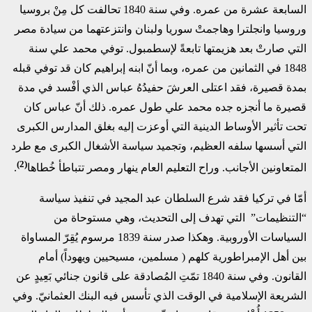
السابعة عشرة من عمره. وفي سنة 1840 تحالفت كل مِنْ بروسيا
وروسيا وانجلترا وهاجمتْ سوريا ولبنان وانتزعتهما من سيادة مصر
التي صارتْ بعد هزيمتها تابعةً لإسطمبول. توفي محمد علي سنة
1848 في الثمانين من عمره، وبما أنّ ابنه إبراهيم كان قد توفي قبله
بمدة قصيرة، فقد اعتلى العرشَ حفيدُهُ عباس الذي أفْسد في مدة
قصيرة ما أنجزه جده محمد علي طول عمره. ذلك أنّ عباس كان
تحت تأثير الأوساط الدينية التي أوعزت إليه بغلق المدارس الكبرى
التي أسسها سلفه العظيم، وتجميد سياسة الأشغال الكبرى مع طرد
(2)
المتعاونين الأجانب. وراح التعليم العام ينهار ومصر تتباطأ خُطاها
.
أمّا في تركيا فقد شرع السلطان عبد المجيد في تنفيذ سياسة
“التنظيمات” التي تهدف إلى التحديث، وهي مستوحاة من
السياسات الأوروبية. وهكذا صدر سنة 1839 مرسوم يُقِرّ المساواة
بين أهل الإمبراطورية كلهم ( مسلمين، مسيحيين ويهوداً) أمام
القانون. وفي سنة 1840 تمّتِ المُصادقة على قانون جنائي بَعِيدٍ عن
الشريعة الإسلامية في الوقت الذي تأسس فيه البنك العثمانيّ. وفي