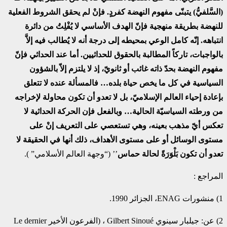
(السَّلفيُّ) يتبنّى مفهوم النهضة كفردٍ. فإنْ لم يحقق الشروط الفعلية
للنهضة بطريقة منهجية فإنّ الهدف الأساسي لا يُفْلِتُ من دائرة
انتباهه. إنّه كامل الوعي بمحيطه إلى درجة أنه لا يُطالب فيه إلاَّ
بالواجبات، تاركاً المطالبة بالحقوق للحداثيين. أما عند الحداثي فإنّ
مفهوم النهضة بحدّ ذاته غائب أو ثانويّ، إذ لا يلتزم إلاّ بالشؤون
السياسية في كل ما يخص حياة بلده… فالمسألة عنده لا تتعلق
بإعادة إحياء العالم الإسلاميّ، بل لا تعدو أن تكون محاولة لإخراجه
من ورطته السياسيّة الحالية… وبالفعل فإن الحركة الحداثية لا
تعكس أيّ مذهب بعينه، وهي تستعصي على التعريف إنْ على
مستوى الوسائل أو على مستوى الأهداف، ذلك أنها في الحقيقة لا
تعدو أن تكون بَلْوَرَةً لحالة حماس
’’ (“وجهة العالم الأسلامي” ).
المراجع :
1) منشورات ENAG، الجزائر 1990.
2) عن: جيلبار سينوي Gilbert Sinoué ، (الفرعون الأخير Le dernier