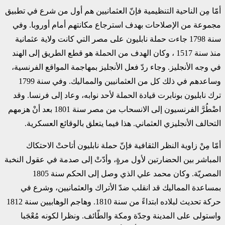
أمّا مِن الناحية التنظيمية فإنّ العثمانيين هم أول من شرع في تطبيق
مجموعة من الإصلاحات بهدف استرجاع مكانتهم أمام أوروبا. وفي
سنة 1798 جاءت حملة نابليون على مصر التي كانت ولاية عثمانية
منذ سنة 1517 ، وكان الهدف من الحملة هو قطع الطريق إلى الهند
في وجه الأنجليز. وجاء ردّ فعل الأنجليز بمهاجمة المواقع الفرنسية،
وساعدهم في ذلك كل من العثمانيين والمماليك. وفي سنة 1799
ترك نابليون بونابرت قيادة الحملة لأحد نوابه، وعاد إلى فرنسا. وقد
اضْطُرَّ الفرنسيون إلى الانسحاب من مصر سنة 1801 بعد أنْ هزمهم
التحالف الأنجليزي العثماني. هذا فيما يتعلق بالوقائع العسكرية.
أمّا مِنْ زاوية النظر الثقافية فإنّ حملة نابليون أتاحتْ الاحتكاك
المباشر بين الحضارتين لأول مرةٍ، وأدّتْ إلى صدمة في عقول النخبة
المصريّة. وكان محمد علي الذي وصل إلى الحكم سنة 1805
بمساعدة المماليك قد انقلب ضدّ الأتراك والعثمانيين، وشرع في
حركة تحديث لبلاده ابتداءً من سنة 1810. وهاجم الوهابيين سنة 1812
واستولى على المدينة وجدّة ومكة والطّائف. ونظرا لكونه مُعْجَبا