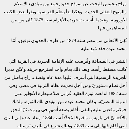
وراح يتحمس للبحث عن نموذج جديد يجمع بين مبادىء الإسلام
والمنهج العقلي الحديث. وهكذا بدأ يتعلّم الفرنسية ويقرأ بعض الكتب
الأوروبية. وعندما تأسست جريدة الأهرام سنة 1875 كان من بين
المساهمين فيها.
نُفِيَ الأفغاني من مصر سنة 1879 من طرف الخديوي توفيق، أمّا
محمد عبده فقد مُنِع عليه
النشر في الصحافة وفُرضت عليه الإقامة الجبرية في القرية التي
كانت مسقط رأسه. وبعد ذلك بعام واحد استرجع حريته وعُيِّن مديرا
للجريدة الرسمية التي أشرف عليها مدة عام ونصف. راح يناضل من
أجل نظام دستوريّ ومن أجل تحديث نظام التربية في مصر. وفي
سنة 1882 اندلعت ثورة العقيد عُرابي ضدَّ سيطرة الأنجليز على
الدولة المصريّة، وكان محمد عبده من مؤيدي تلك الثورة. ولذلك
حوكمَ وقضِي عليه بالنفي. أقام بضعة أشهرٍ في بيروت ثمّ التحق
بالأفغانيِّ في باريس، وافترقا مُجدَّداً سنة 1884. وعاد عبده إلى لبنان
التي أقام فيها إلى سنة 1889، وهناك شرع في تأليف “رسالة