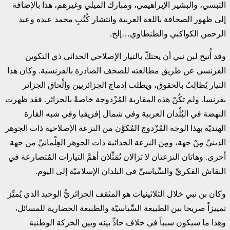
التبسي، والبشير الإبراهيمي، ومبارك الميلي وغيرهم، هذا بالإضافة
إلى ظهور الصحافة باللغة العربية وانتشار كُتُبِ محمد عبده وعبد
الرحمن الكواكبي والطنطاوي…إلخ.
وقد أُتيح لبن نبي أن يحتكّ بالتيار الإصلاحي الحداثي ذي التكوين
الفرنسي عن طريق مطالعته للصحف الصادرة بالفرنسية. وكان هذا
التيار يُطالِبُ بالحقوق، ويطلب إدماج الجزائريين وإلْحاق الجزائر
بفرنسا. ولم تكُنْ هذه المقاربة المُزْدوجة خاصةً بالجزائر. فقد ظهرت
النهضة في البُلْدان العربية وفي شمال إفريقيا وفي شبه القارة
الهنديّة بهذا الوجه المُزْدوج المُكوَّن من النزعة الإصلاحية ذات الجوهر
الدينيِّ مِنْ جهة، ومِنَ النزعة الحداثية ذات الجوهر العِلْمانيِّ من جهة
أخرى. وهاتان النزعتان لا تزالان تُمَثِّلان أهمَّ التيارات المُتصارعة في
النقاش الفكريِّ والسِّياسيِّ في البلدان الإسلاميّة إلى اليوم.
وكان بن نبي خلال الثلاثينيات هو المثقف الجزائريُّ الوحيد الذي يُميِّز
تمييزاً صريحا بين الطبيعة السِّياسيّة والطبيعة الحضارية للمسائل،
وهذا ما سيكون سبباً في خلاف حادٍّ بينه وبين الحركة الوطنية