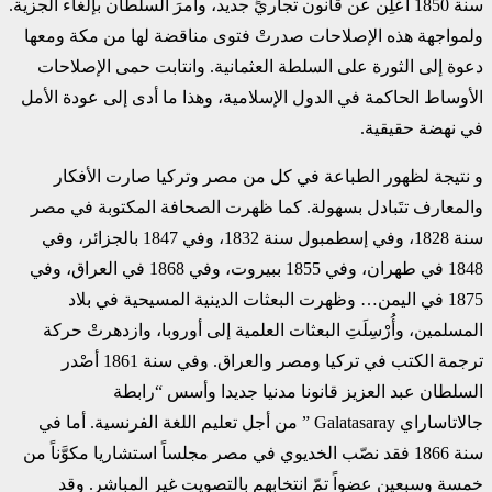
سنة 1850 أُعْلِن عن قانون تجاريٍّ جديد، وأمرَ السلطان بإلغاء الجزية.
ولمواجهة هذه الإصلاحات صدرتْ فتوى مناقضة لها من مكة ومعها
دعوة إلى الثورة على السلطة العثمانية. وانتابت حمى الإصلاحات
الأوساط الحاكمة في الدول الإسلامية، وهذا ما أدى إلى عودة الأمل
في نهضة حقيقية.
و نتيجة لظهور الطباعة في كل من مصر وتركيا صارت الأفكار
والمعارف تتَبادل بسهولة. كما ظهرت الصحافة المكتوبة في مصر
سنة 1828، وفي إسطمبول سنة 1832، وفي 1847 بالجزائر، وفي
1848 في طهران، وفي 1855 ببيروت، وفي 1868 في العراق، وفي
1875 في اليمن… وظهرت البعثات الدينية المسيحية في بلاد
المسلمين، وأُرْسِلَتِ البعثات العلمية إلى أوروبا، وازدهرتْ حركة
ترجمة الكتب في تركيا ومصر والعراق. وفي سنة 1861 أصْدر
السلطان عبد العزيز قانونا مدنيا جديدا وأسس “رابطة
جالاتاساراي Galatasaray ” من أجل تعليم اللغة الفرنسية. أما في
سنة 1866 فقد نصّب الخديوي في مصر مجلساً استشاريا مكوَّناً من
خمسة وسبعين عضواً تمّ انتخابهم بالتصويت غير المباشر. وقد