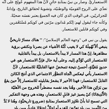
الاستعماريِّ. وصار بن نبيّ بمثابةِ خائنٍ لأنّ هذا المفهوم عُولِجَ على أنّه
تعدِّي على الروح القوميّة والوطنيّة، وتشويهٌ لحقائق التاريخ، وإدانةٌ
للجزائريّين، في الوقتِ الذي كان فيه الجميعُ يعتبر نفسَه ضحيّةً.
وكأنه جاء ليقول لهم: إنّكم مُدانون مرّتين في كونِكم مُسْتَعْمَرين
وفي كونِكم قابلين للاستعمار.
يقول بن نبي في “وجهة العالم الإسلاميّ”:
’’ هناك مسارٌ تاريخيٌّ
ينبغي ألاّ نُهْمِلَهُ كي لا يغيب كُنْهُ الأشياء عن بصرنا ونكتفي برؤية
مظاهرها. إنّ هذا المسار لا يبدأ بالاستعمار، بل يبدأ بالقابلية
للاستعمار التي تُؤَدِّي إليه. وعلى أية حال فإنَّ الاستعمار هو، في
حدودٍ مُعَيَّنَةٍ، أحسنُ نتيجة تتمخضُ عنها القابليَّةُ للاستعمار، لأنَّ
الاستعمار يأتي ليعكس اتِّجاهَ التطوُّر الاجتماعي الذي أنتجَ الكائنَ
القابلَ للاستعمار: فهذا الأخير لا يشعرُ بقابليته للاستعمار إلاَّ حينَ يقعُ
بين بَرَاثِنِ هذا الأخير. وهُنا يجد نفسه مضطراًّ للخروج من الأهليّة
(الأَنْدِيجَانَا) كيْ يصيرَ غيرَ قابلٍ للاستعمارِ، وهذه هي وجهة التفكير
التي تسمح لنا بأنْ نعْتَبِرَ الاستعمارَ بمثابةِ (ضرورةٍ تاريخيَّةٍ). وهُنا لا بُدَّ
مِنَ التَّمييزِ بين بلدٍ تعرَّضَ للغزو أو احتُلَّ احتلالا عادِياً، وبين بلدٍ