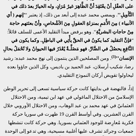
على العقْلِ أنْ يعْتَقِدَ أنَّ الظَّاهِرَ غيرُ مُرَادٍ، وله الخيارُ بعدَ ذلك في
التَّأويلِ’’
. ويمضي محمد عبده إلى أبعد من ذلك، إذ يعتبر “
’إنهم ( أي
الأنبياء ) مِنَ الأُمَمِ بمنزلةِ العقولِ مِنَ الأشْخاصِ، وأنّ بعثتهم حاجة
مِنْ حاجاتِ البشريَّةِ
“. وهو يرفض مبدأ التقليد الأعمى للسلف قائلاً:
“
فإنَّ التقليد كما يكونُ في الحقِّ يأْتِي في الباطِلِ. وكما يكون في
النَّافِعِ يحصُلُ في الضَّارِّ. فهو مَضَلَّـةٌ يُعْذَرُ فيها الحيوانُ ولا تُحْمَلُ بحالِ
(3)
الإنسان’’
. ومن المصلحين الذين ينتمون إلى نهج محمد عبده: رشيد
رضا، شكيب أرسلان، عبد الحميد بن باديس، وكل الذين جاؤوا بعده
ليحاولوا تقويض أركان النموذج التقليدي.
إذاً، فالنهضة في بدايتها كانت حركة سياسية تسعى إلى تحرير الوطن
الإسلاميّ من الاحتلال الماغولي في عهد ابن تيمية، ومن الاحتلال
العثمانيّ في عهد محمد بن عبد الوهاب، ومن الاحتلال الأوروبي خلال
القرن العشرين. وفي أواسط القرن 19 ظهرت في سوريا حركة
فكرية مُعارِضة للوجود العثماني بسوريا. وهي حركة كانت تنشطها
جمعيات وجرائد تشرف عليها أغلبية مسيحية، وهي تدعو إلى الوحدة