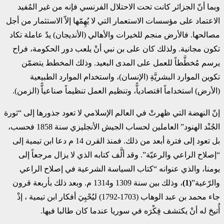
وبما أنّ الجزائر كانت تحت الاحتلال الفرنسي فإنه من غير المُفيد
الاعتماد على مؤسسات الاستعمار التي لا يُهِمّها إلاّ الاستثمار من أجل
مصالحها. فالأرض منجم للخيرات والأهالي (الأنديجان) يدٌ عاملة تكاد
تكون مجانية. ولذلك كان على بن نبي أنْ يلعب دور الحكومة، فراح
يرسم مُخطَّطاً للعمل على المدى البعيد. وذلك المخطط يتضمّن
تكوين الموارد البشريَّةِ (الإنسان)، واستخدام الموارد الطبيعية
(الأرض) استخداماً اقتصادياًّ، وتنظيم العمل تنظيماً صناعياًّ (الزمن).
إنّ النهضة التي ظهرتْ في العالم الإسلامي لا تعود جذورها إلى “ثورة
الجُنْد الهنود” العاملين لحساب الجيش الأنجليزي سنة 1858 فحسب،
بل تعود إلى فترة أبعد من ذلك. فمنذ القرن 14 م دعا ابن تيمية إلى
“إصلاح الراعي والرعيّة”. وقد ألَّف كتابه الذي لا يزال مرجعاً إلى
يومنا، والذي عنوانه “كتاب السياسة الشرعية في إصلاح الراعي
والرّعية”
(1)
، وذلك بين سنة 1309 و1314 م. وبعد ذلك بأربعة قرون
جاء محمد بن عبد الوهاب (1703-1792) ليُحْيِيَ أفكار ابن تيمية ، إذْ
أُتيحَ له أنْ يكتشف فِكْرَه في سوريا عندما كان طالبا فيها.