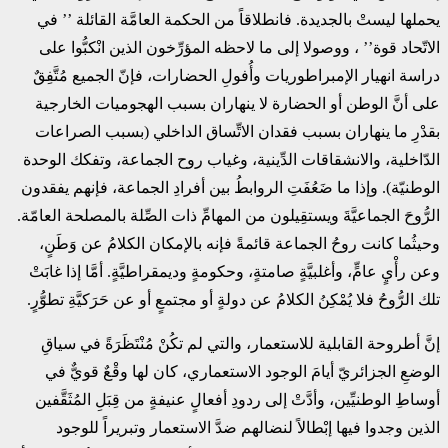
يحملها ليستْ بالجديدة. فانطلاقاً من الحكمة العامَّة القائلة ’’ في
الاتّحاد قوة’’ ، ووصولا إلى ما لاحظه المؤرِّخون الذين انْكبُّوا على
دراسة انهيار الإمبراطوريات وأُفولِ الحضارات، فإنّ الجميع مُتَّفِقٌ
على أنَّ الوطن أو الحضارة لا ينهاران بسبب الهجوميات الخارجية
بقدْرِ ما ينهاران بسبب فقدان الاتِّساق الداخلي (بسبب الصراعات
الدّاخلية، والانشقاقات الدِّينية، وغياب روح الجماعة، وتفكك الوحدة
الوطنيّة). وإذا ما ضَعُفَتِ الروابطُ بين أفرادِ الجماعة، فإنهم يفقدون
الرُّوحَ الجماعيَّةَ ويستقِيلون من المهامِّ ذات الصِّلة بالمصلحة العامّة.
وحيثُما كانت روحُ الجماعة قائمةً فإنه بالإمكان الكلامُ عن وَطَنٍ،
وعن رأْيٍ عامٍّ، وأغلبيَّةٍ صامتةٍ، وحكومةٍ وديمقراطيَّةٍ. أمَّا إذا غابَتْ
تلك الرُّوحُ فلا يُمْكِنُ الكلامُ عن دولةٍ أو مجتمعٍ أو عن حَرَكيَّةِ تطوُّرٍ.
إنَّ أطروحة القابلية للاستعمار، والتي لم تكُنْ مُنْتَظَرَةً في سياقِ
الوضعِ الجزائريّ أيامَ الوجود الاستعماري، كان لها وقْعٌ قويٌّ في
أوساطِ الوطنيِّين، وأدَّتْ إلى ردودِ أفعالٍ عنيفةٍ من قِبَلِ المُثَقَّفين
الذين وجدوا فيها إبْطالاً لنضالهم ضدَّ الاستعمار وتبريراً للوجود