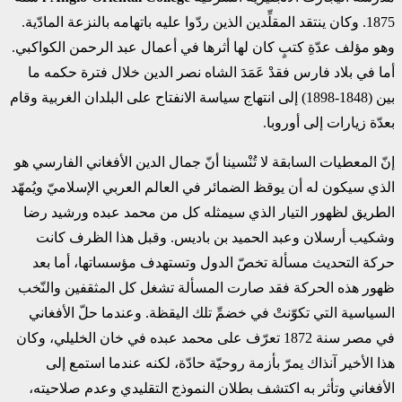
1875. وكان ينتقد المقلِّدين الذين ردّوا عليه باتهامه بالنزعة المادّية.
وهو مؤلف عدّةِ كتبٍ كان لها أثرها في أعمال عبد الرحمن الكواكبي.
أما في بلاد فارس فقدْ عَمَدَ الشاه نصر الدين خلال فترة حكمه ما
بين (1848-1898) إلى انتهاج سياسة الانفتاح على البلدان الغربية وقام
بعدّة زيارات إلى أوروبا.
إنّ المعطيات السابقة لا تُنْسينا أنّ جمال الدين الأفغاني الفارسي هو
الذي سيكون له أن يوقظ الضمائر في العالم العربي الإسلاميّ ويُمهّد
الطريق لظهور التيار الذي سيمثله كل من محمد عبده ورشيد رضا
وشكيب أرسلان وعبد الحميد بن باديس. وقبل هذا الظرف كانت
حركة التحديث مسألة تخصّ الدول وتستهدف مؤسساتها، أما بعد
ظهور هذه الحركة فقد صارت المسألة تشغل كل المثقفين والنّخب
السياسية التي تكوّنتْ في خضمِّ تلك اليقظة. وعندما حلّ الأفغاني
في مصر سنة 1872 تعرّف على محمد عبده في خان الخليلي، وكان
هذا الأخير آنذاك يمرّ بأزمة روحيّة حادّة، لكنه عندما استمع إلى
الأفغاني وتأثر به اكتشف بطلان النموذج التقليدي وعدم صلاحيته،