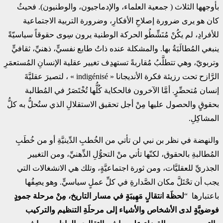
بأوجهها الثلاث ( جمعية العلماء، والإدماجيون، والوطنيون). فحيثُ
كان هو يرى ضرورة إصلاحِ الأفكارِ، وضرورة التربية الاجتماعية
للأفرادِ، لم يكُنْ مُنَشِّطُو الحركة الوطنية يرون سِوى حقوقاً سياسيّةً
ينبغي المُطالَبَةُ بها. والمشكلة عنده ذاتُ طابع نفسيٍّ، ذهنيِّ، ثقافيٍّ
وتربويّ، وهي تتطلَّبُ مُقاربةً تستهدِف تغيير عقلية الإنسانِ المُستعمَرِ
الرَّازح تحت رزيئة فكرة الأنديجانا « indigénisé » ، لتصيرَ عقليَّةَ
إنسان مُتحضِّرٍ. أمَّا الآخرون فالحكاية كُلُّها تُخْتَصَرُ في المُطالبة
بحقوقٍ والحصول عليها مِنْ أجل تحقيق الاستقلالِ الذي ستُحلُّ به كلُّ
المشاكِلِ.
والنهضة في نظر بن نبي لن تأتي من الخُطبِ الدِّينيَّةِ أو من خُطَبِ
المُطالبةِ بالحقوق، لكنّها تأتي منْ التحوُّلِ الذِّهنيِّ، ومن التغيير
الجذريِّ للعقليَّات، ومن ثورة اجتماعيَّةٍ، وتلك هي الانشغالات التي
يجب أن تحْتَلَّ مكان الصَّدارةِ في كلِّ عملٍ سياسيٍّ. وهو يصِفُها
باعتبارها “
لحظَة انتقالٍ مَهِيبَةٍ في مسار التاريخ، مِنْ مرحلة جمودٍ
فوضويَّةٍ لدى الأشخاص والأشياء
إلى مرحلَةِ التنظيم والتركيب