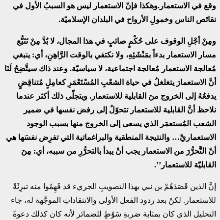
وقع في الاستعمار.وهكذا فإنّ الاستعمار ليس هو السببُ الأول في
نقائص الناس وخمولِ الأرواح في البلدان الإسلاميّة.
ومِنْ أجْلِ الوقوف على حُكْمٍ صائبٍ في هذا المجال، لا بُدَّ مِنْ تَتَبُّع
مسار الاستعمار بدءاً بمَنْشَئِهِ، ولا نكتفي بالوقت الرَّاهِنِ، أي: ينبغي
مُعالجة الاستعمار مُعالجة اجتماعية، لا سياسيّة. وعند ذاك سيتَّضِحُ لَنَا
أنَّ الاستعمارَ يتغلغلُ في حياة الشعْبِ المُسْتَعْمَرِ كعامِلٍ مُتناقِضٍ
يدفعُهُ إلى الخروج منَ القابلية للاستعمار. ويتجلّى ذلك أكثر عندما
نلاحظ أنَّ القابلية للاستعمار تتحوّلُ إلى رفض نفسها في ضمير
الشعب المُستعمَر الذي يسعى إلى الخروج منها بسبب الوجود
الاستعماريِّ… والنتيجة المنطقية والبراغماتية التي تفرِض نفسَها هي
أنّ التَّحرُّرَ من الاستعمار يجب أنْ يبدأ بالتحرُّرِ من سببه، أي: مِنَ
القابليّة للاستعمار’’.
إنَّ الذين قَصَدَهُمْ بن نبي بهذا التصويبِ الجريء قد فَهِمُوا منه تبرِئَةً
للاستعمار. لكنْ بعد ردود الفعل الأولى والانتقاداتِ الموجَّهة له، جاء
التحليل الذي كان بمثابة ضربةِ سَوْطٍ للضمائر لأنه كان كذلك دعوةً