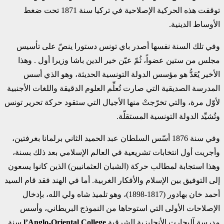
توقفت هذه الحركية الإصلاحية في تركيا سنة 1871 تحت ضغط
الأوساط الدينية.
وفي تلك السنة نفسها أصدر باي تونس دستورا ينصّ على تأسيس
مجلس من ستين عضواً، ثُمّ عيّن خير الدين باشا وزيرا أول . وهذا
الأخير يُعَدُّ هو مؤسس الدولة التونسية الحديثة، وهو الذي أسس
المدرسة الصديقية التي صارت تُعلِّم العلوم الدقيقة واللغات الأجنبية
لأوّل مرة، والتي تخرّجتْ منها الأجيال التي ستقود حركة تحرير تونس
وتُشيِّد الدولة التونسية المستقلّة.
وفي سنة 1876 أسّس السلطان عبد الحميد الثاني برلمانا بغرفتين،
وأجريت أول انتخابات تشريعية في العالم الإسلامي بعد ذلك بسنة،
وهذا استجابة لمطالب حركة (الشبان العثمانيين) الذين كانوا يسعون
إلى التوفيق بين الإسلام والأفكار الغربية. أما في الهند فقد قام السيد
أحمد خان بهادور (1817-1898)، وهو تلميذ شاه ولي الله، بإدخال
الإصلاحات الأولى التي استوحاها من النموذج البريطاني، وأسس
مدرسة آليجارت الأنجليزية الشرقية
l’Anglo-Oriental College
سنة