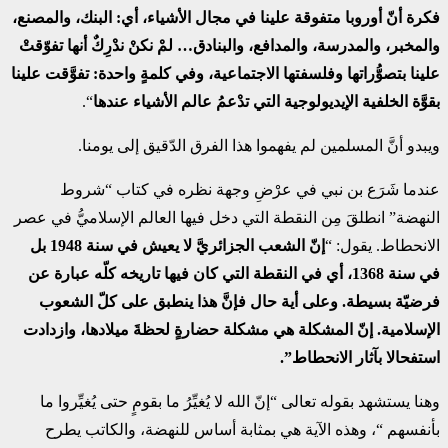
فكرة أنّ أوروبا متفوقة علينا في مجال الأشياء، أي: البنك، والمصنع،
والمخبر، والمدرسة، والمدافع، والبنادق… لمْ نكنْ ندْرِكٌ أنها تفوّقتْ
علينا بتصوُّراتها وفلسفتها الاجتماعية، وفي كلمةٍ واحدة: تفوَّقت علينا
بقوَّة الخلفية الإيديولوجية التي تدْعمُ عالم الأشياء عندها
“.
ويبدو أنَّ المسلمين لم يفهموا هذا الفرق الدّقيق إلى يومنا.
عندما شَرَع بن نبي في عرْضِ وجهة نظره في كتاب “شروط
النهضة” انطلقَ مِن النقطة التي دخل فيها العالم الإسلاميُّ في عصر
الانحطاط. يقول: “
إنّ الشعب الجزائريَّ لا يعيش في سنة 1948 بل
في سنة 1368، أي في النقطة التي كان فيها تاريخه كلّه عبارة عن
فرضيّة بسيطة. وعلى أية حال فإنَّ هذا ينطبق على كلّ الشعوب
الإسلامية. إنّ المشكلة هي مشكلة حضارةٍ لحظةَ ميلادها، وازدادت
استفحالا بآثار الانحطاط”.
وهنا يستشهد بقوله تعالى “إنّ الله لا يُغيِّرُ ما بقومٍ حتى يُغيِّروا ما
بأنفسهم “، وهذه الآية هي بمثابة أساس للنهضة، والكاتب يطرح