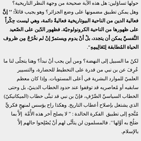
حولها تساؤلين: هل هذه الآية صحيحة من وجهة النظر التاريخية؟
وهل يمكن تطبيق مضمونها على وضع الجزائر؟ وهو يجيب قائلاً
: ’’ إنَّ
فعالية الدين من الناحية البيوتاريخية فعاليةٌ دائمة، وهي ليست حِكْراً
على ظهورها من الناحية الكرونولوجيّة. فظهور الدّين على الصّعيد
النَّفسيِّ يمكن أن يتجدد، بلْ أنْ يدوم ويستمرّ إنْ لم نخْرُجْ مِن ظروف
الحياة المُطابقة لِتَعَالِيمِهِ
“.
لكنْ ما السبيل إلى النهضة؟ ومن أين يجب أنْ نبدأ؟ وهنا يتجلّى لنا ما
عُرِفَ عن بن نبي من قدرة على التخطيط للحضارة، والتسيير
العلميّ للموارد البشرية في أعلى المستويات. وإذا كان معظم
سابقيه أو مُعاصريه قد توقفوا عند حدود الخطاب الدينيّ، بل وحتى
الخطاب السياسيِّ الصِّرْفِ، فإنّ بن نبي قد تبنَّى خطاب (الميكانيكيّ)
الذي يشتغل بإصلاح أعطاب التاريخ. وهكذا راح يؤسس لمنهجٍ فكريٍّ
مُتَّجهٍ إلى تطبيق الفكرة الخالدة : ” لا يصلح آخر هذه الأُمَّة إلاَّ بما
صَلُحَ به أوَّلها’’. فالمسلمون لن يتأتَّى لهم أنْ يُصْلِحوا حالهم إلاَّ
بالإسلام.