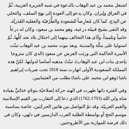
اشتغل محمد بن عبد الوهاب بالدعوة في شبه الجزيرة العربية، ثُمَّ
في العراق وإيران. وكان يدعو إلى العودة إلى نهج السلف، والتخلي
عن البِدَع، كما كان مُعارِضاً للشعوذة والطُّرُقيّة والعقلية القَدَريَّة.
وقد التقى بشيخ قبيلة درعية، وهو محمد بن سعود، وكان له درعاً
حامياً وتلميذاً. وأدّى هذا التحالف بينهما إلى احتلال بلاد نجد كلِّها، ثُمّ
استوليا على مكّة والمدينة. وبعد موت محمد بن عبد الوهاب تبنّت
الأسرة الحاكمة التي ورثت العرش عن سعود (الذي كان متزوجا
بإحدى بنات ابن عبد الوهاب)، تبنّتْ مذهبه أساسا لدولتها. لكنَّ هذه
المملكة السعودية الأولى انهارت سنة 1818 تحت ضربات إبراهيم
باشا (وهو ابن محمد علي باشا) بطلب من العثمانيين.
وفي الفترة ذاتها ظهرت في الهند حركة إصلاحيّة بتوجّهٍ حَدَاثيٍّ بقيادة
شاه ولي الله (1703-1762) الذي دعا إلى التقارب بين القيم الإسلامية
والقيم الغربيّة. وقد تمّ التواصل بين هاتين الحركتين، خاصة بمناسبة
موسم الحج أو بواسطة الطلبة العرب الدارسين في دلهي، وكان في
ذلك فرصة للموازنة بين الأطروحتين.