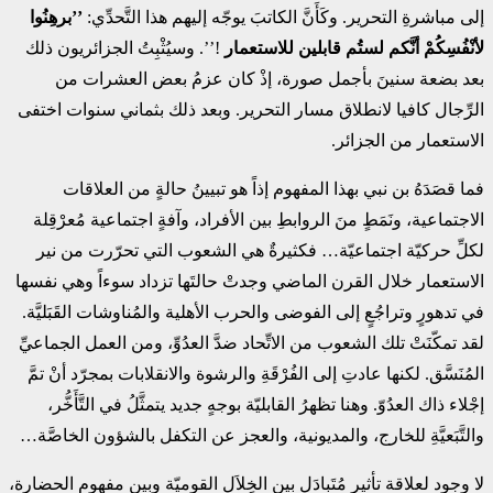
إلى مباشرةِ التحرير. وكَأَنَّ الكاتبَ يوجّه إليهم هذا التَّحدِّي:
’’برهِنُوا
لأنْفُسِكُمْ أنَّكم لستُم قابلين للاستعمار
!’’. وسيُثْبِتُ الجزائريون ذلك
بعد بضعة سنينَ بأجمل صورة، إذْ كان عزمُ بعض العشرات من
الرِّجال كافيا لانطلاق مسار التحرير. وبعد ذلك بثماني سنوات اختفى
الاستعمار من الجزائر.
فما قصَدَهُ بن نبي بهذا المفهوم إذاً هو تبيينُ حالةٍ من العلاقات
الاجتماعية، ونَمَطٍ منَ الروابطِ بين الأفراد، وآفةٍ اجتماعية مُعرْقِلة
لكلِّ حركيّة اجتماعيّة… فكثيرةٌ هي الشعوب التي تحرّرت من نير
الاستعمار خلال القرن الماضي وجدتْ حالتَها تزداد سوءاً وهي نفسها
في تدهورٍ وتراجُعٍ إلى الفوضى والحرب الأهلية والمُناوشات القَبَليَّة.
لقد تمكّنَتْ تلك الشعوب من الاتِّحاد ضدَّ العدُوِّ، ومن العمل الجماعيِّ
المُنَسَّق. لكنها عادتِ إلى الفُرْقَةِ والرشوة والانقلابات بمجرّد أنْ تمَّ
إجْلاء ذاك العدُوّ. وهنا تظهرُ القابليّة بوجهٍ جديد يتمثَّلُ في التَّأَخُّر،
والتَّبَعيَّةِ للخارج، والمديونية، والعجز عن التكفل بالشؤون الخاصَّة…
لا وجود لعلاقة تأثير مُتَبادَلٍ بين الخِلاَلِ القوميّة وبين مفهوم الحضارة،