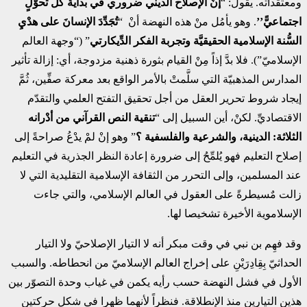
ومعتقداته. يقول: “
إنَّ الإصلاح الديني ضروري في بداية كلِّ تحوُّلٍ
اجتماعيًّ’’
. وهو يأمُل منْ هذه النهضة أنْ “
تُجَدِّدَ الإنسانَ على هدْيِ
السُّنة الإسلامية الحقيقيَّة وتجربة الفكر الدِّيكارتي
” (“وجهة العالم
الإسلاميّ”). فلا بدَّ إذاً مِنْ القيام بثورة ذهنية مزدوجة، أي: إزالة تأثير
المدارس المذهبيّة التي سلَّمتْ بالأمر الواقع بعد معركة صفِّين، ثُمَّ
إيجاد شروط تحرير العقل من أجل تحقيق التفتح العلمي والتقدّم
الاقتصاديِّ. لكنْ، أين السبيل إلى “
تنقية النص القرآني من أدْرانه
الثلاثة: الدينية، والشرعية والفلسفية ؟
” وهو إنْ لمْ يدْعُ صراحةً إلى
إصلاح التعليم فهو يُلمِّحُ إلى ضرورة إعادة النظر الجذرية في التعليم
عند المسلمين، وإلى التحرر من الثقافة الإسلامية التقليدية التي لا
زالت مٌسيطرةً على العقول في العالم الإسلامي، والتي جاءت
الإسلاموية الأخيرة تشخيصا لها.
وقد فهِم بن نبي في وقت مبكر أنه لا التيار الإصلاحيّ ولا التيار
الحداثيّ بِقِادِرَيْنِ على إخراج العالم الإسلاميّ من انحطاطه. والسبب
الأول في فشل النهضة حسب رأيه يكمن في غياب وحدة التصوّر بين
هذين التيارين منذ الإنطلاقة. فنظراً لأنهما ظهرا في شكل حركتين