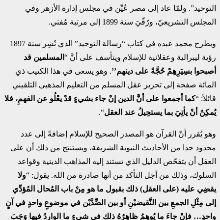
التوحيد”. ولمّا عاد إلى مصر عُيِّن في مجلس إدارة الأزهر وفي
المجلس التشريعيّ، ورُقّيَ سنة 1899 إلى مرتبة مُفتي.
ويطرح محمد عبده في كتاب “رسالة التوحيد” الذي نُشِر سنة 1897
رؤية ليبرالية وعقلانية للإسلام ويتأسف على أنَّ “
المسلمين قد
أصبحوا بسِيَرِهِمْ حُجَّةً على دينهم’’
. وهو يسعى في هذا الكتيب ذي
المائة صفحة إلى تحرير عقل المسلم من التعليم المذهبي التلقيني
قائلاً: “
كما أجمعوا على أنَّ الدين إنْ جاء بشيءٍ قدْ يعْلُو عن الفهمِ، فلا
يُمكِنٌ أنْ يأتِيَ بما يستحِيلُ عند العقل
“.
وهو يُقرر أنّ القرآن هو المصدر الصحيح للإسلام إضافةً إلى عدد
محدود جدا من الأحاديث النبوية الشريفة، ويستنتج من ذلك أن على
العقل أن يتفحّص الدليل الذي تستند إليه المذاهب الدينية وقواعد
السلوك، وذلك من أجل التأكد من أنها صادرة من الله. يقول: “
ولا
يقضِي عليه (على العقل) ذلك بقبول ما هو مِنْ باب المُحال المُؤدِّي
إلى مِثْلِ الجمعِ بين النَّقيضيْنِ أو بين الضِّدَّيْن في موضوعٍ واحدٍ في آنٍ
واحدٍ… فإنْ جاءَ ما يُوهِمُ ظاهِرُهُ ذلك في شيءٍ ما الواردُ فيها وَجَبَ