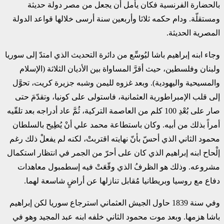
بالحضارة الفرنسية فكان يأمل أن يجعل من مصر دولة حديثة
ومستقلّة. ودام حكمه ثلاثا وأربعين سنة أرسى خلالها قواعد الدولة
المصرية الحديثة.
وجاء ابنه إبراهيم باشا ليُوسِّع من دائرة التحديث الذي امتدّ إلى سوريا
ولبنان وفلسطين، حيث أقرَّ المساواة بين الأديان الثلاثة (الإسلام
والمسيحية واليهودية). وبعد غزوه لليمن وشبه جزيرة كريت، تحوَّل
إلى قلب الإمبراطورية العثمانية، فاستولى على كونيا، وتقدّمَ حتى
صار على بُعْدِ 100 كلم من العاصمة التركية، ثُمَّ عاد أدراجه بعد تلقّيه
أمراً بذلك من أبيه. وكان باستطاعة محمد علي أنْ يُطِيح بالسلطان
محمود الثاني الذي أحسّ بأنّ نهايته اقتربتْ، لكنه لم يفعلْ ذلك رغم
إلْحاح ابنه إبراهيم الذي كان على أحرّ من الجمر في انتظار استكمال
مشروعه. وذلك هو الظرفُ الذي وقّعَتْ فيه إسطمبول معاهدات
دفاع مع روسيا وبريطانيا مُقابل تنازلها عن أراضٍ شاسعة لهما.
وفي سنة 1839 حاول الجيش العثماني استرجاع سوريا لكن إبراهيم
باشا هزمها. وبعد موت محمود الثاني خلفه ابنه عبد المجيد وهو في