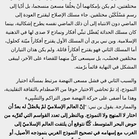
مختلفتين، لم يكن بإمكانهما أنْ يخلُقا مسعىً منسجما، بل أدّيا إلى
رسمِ مَسْلَكَيْن مختلفين. جاء مسلك الإصلاح ليقترح العودة إلى
الماضي دون الانتباه إلى أن ذلك الماضي نفسه يطرح إشكالية، بينما
كان مسلك الحداثة يُفضِّل تبنِّي أفكار ونماذج لا صدى لها في الذهنية
الإسلامية. وبن نبي يرى أن المسلك الأول يقترح أفكاراً ميّتة كحلول،
أما المسلك الثاني فهو يقترح أفكاراً قاتلة. ولم يكن هذان التياران
مختلفين فحسْب، بل سيسعى كلٌّ منهما للقضاء على الآخر، ليبقى
المشكل في النهاية قائماً برُمته.
والسبب الثاني في فشل مسعى النهضة مرتبط بمسألة اختيار
النموذج، إذ تمّ تحاشي الاختيار خوفا من الاصطدام بالثقافة التقليدية،
وهذا ما أضفى على حركة النهضة صور التراكم والتشْيِيء
والممازجة. يقول بن نبي: “
إنّ العالم الإسلاميّ لمْ يحْصُلْ له بعدُ أن
اختار لا المنهج ولا النموذج. وبالنظر إلى تعدد القواسم التي تٌقرِّبه من
حوض البحر المتوسط، كُنَّا نتوقع أن يلتفت العالم الإسلاميّ إلى
الغرب مع إسهامه في تصحيح النموذج الغربي بنموذجه الأصيل، أو