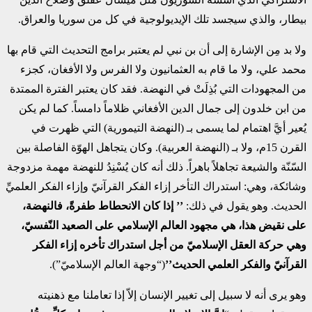
بيطار، والذي سيجسد تلك الإيديولوجية في كل من سوريا والعراق.
ولا بد مِن الإشارة إلى أن بن نبي لم يعتبر برامج التحديث التي قام بها
محمد علي، ولا ما قام به العثمانيون ولا الفرس ولا الأفغان، كجزء
من المجهودات التي بُذِلَتْ في النهضة. فقد كان يعتبر الفترة الممتدة
من ابن خلدون إلى جمال الدين الأفغاني ظلاماً دامساً. كما لم يكن
يُعير أيَّ اهتمام لما يسمى بـ (النهضة التيمورية) التي ظهرت في
القرن 15م، ولا بـ (النهضة العربية). وكان يتجاهل الهوّة الفاصلة بين
السّنّة والشيعة تجاهلاً باهراً. ذلك أنه كان يُسْنِدُ للنهضة مهمة مزدوجة
وشائكة، وهي: استدراك التأخر إزاء الفكر القرآنيّ وإزاء الفكر العلميِّ
الحديث. وهو يقول في ذلك:
’’ إذا كان الانحطاط طفرةً، فالنهضة،
على نقيض هذا، هي مجهود العالم الإسلامي على الصعيد النّفسيّ،
وهي حركة العقل الإسلاميّ من أجل استدراك تأخره إزاء الفكر
القرآنيّ والفكر العلمي الحديث’’
(“وجهة العالم الإسلاميّ”).
وهو يرى أنه لا سبيل إلى تغيير الإنسان إلاّ إذا تعاملنا مع ذهنيته