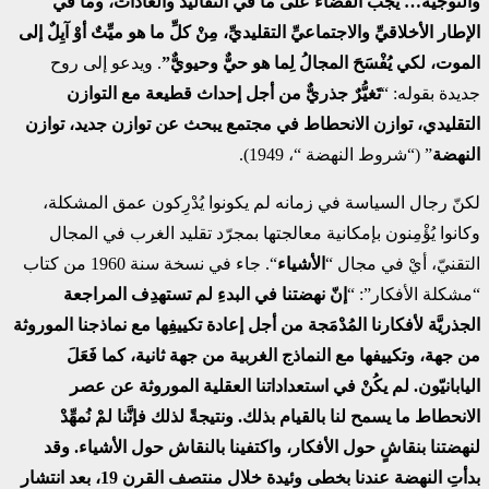
والتوجيه… يجب القضاء على ما في التقاليد والعادات، وما في
الإطار الأخلاقيِّ والاجتماعيِّ التقليديِّ، مِنْ كلِّ ما هو ميِّتٌ أوْ آيِلٌ إلى
الموت، لكي يُفْسَحَ المجالُ لِما هو حيٌّ وحيويٌّ”
. ويدعو إلى روح
جديدة بقوله: “
تَغيُّرٌ جذريٌّ من أجل إحداث قطيعة مع التوازن
التقليدي، توازن الانحطاط في مجتمع يبحث عن توازن جديد، توازن
النهضة
” (“شروط النهضة “، 1949).
لكنّ رجال السياسة في زمانه لم يكونوا يُدْرِكون عمق المشكلة،
وكانوا يُؤْمِنون بإمكانية معالجتها بمجرّد تقليد الغرب في المجال
التقنيّ، أيْ في مجال “
الأشياء
“. جاء في نسخة سنة 1960 من كتاب
“مشكلة الأفكار”: “
إنّ نهضتنا في البدءِ لم تستهدِف المراجعة
الجذريَّة لأفكارنا المُدْمَجة من أجل إعادة تكييفِها مع نماذجنا الموروثة
من جهة، وتكييفها مع النماذج الغربية من جهة ثانية، كما فَعَلَ
اليابانيّون. لم يكُنْ في استعداداتنا العقلية الموروثة عن عصر
الانحطاط ما يسمح لنا بالقيام بذلك. ونتيجةً لذلك فإنَّنا لمْ نُمهِّدْ
لنهضتنا بنقاشٍ حول الأفكار، واكتفينا بالنقاش حول الأشياء. وقد
بدأتِ النهضة عندنا بخطى وئيدة خلال منتصف القرن 19، بعد انتشار