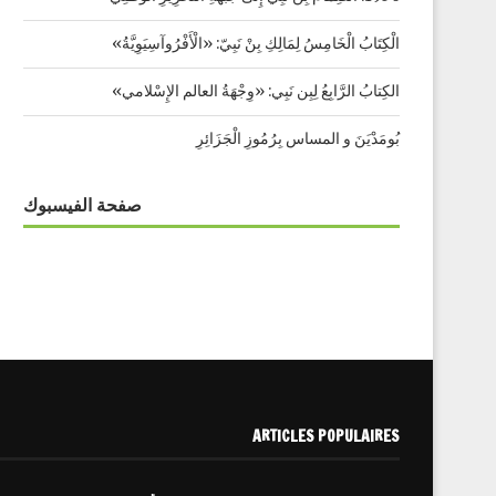
الْكِتَابُ الْخَامِسُ لِمَالِكِ بِنْ نَبِيّ: «الْأَفْرُوآسِيَوِيَّةُ»
الكِتابُ الرَّابِعُ لِبِن نَبِي: «وِجْهَةُ العالم الإِسْلامي»
بُومَدْيَنَ و المساس بِرُمُوزِ الْجَزَائِرِ
صفحة الفيسبوك
ARTICLES POPULAIRES