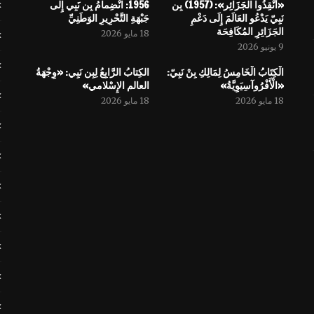
«أَنْقِذُوا الجَزَائِر»: (1957) بِن
1956: انْضِمامُ بِن نَبِي إِلى
نَبِيّ يَدْعُو العَالَمَ إِلَى دَعْمِ
جَبْهَةِ التَّحْرِيرِ الوَطَنِيِّ
الجَزَائِرِ المُكَافِحَة
18 مايو 2026
9 يونيو 2026
الْكِتَابُ الْخَامِسُ لِمَالِكِ بِنْ نَبِيّ:
الكِتابُ الرَّابِعُ لِبِن نَبِي: «وِجْهَةُ
«الْأَفْرُوآسِيَوِيَّةُ»
العالم الإِسْلامي»
18 مايو 2026
18 مايو 2026