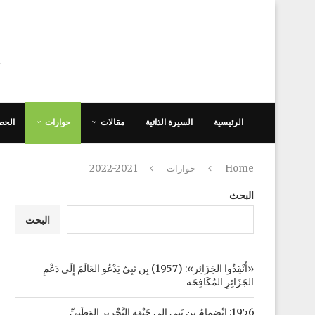
الرئيسية
السيرة الذاتية
مقالات
حوارات
الحص
Home
حوارات
2022-2021
البحث
البحث
«أَنْقِذُوا الجَزَائِر»: (1957) بِن نَبِيّ يَدْعُو العَالَمَ إِلَى دَعْمِ
الجَزَائِرِ المُكَافِحَة
1956: انْضِمامُ بِن نَبِي إِلى جَبْهَةِ التَّحْرِيرِ الوَطَنِيِّ