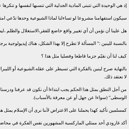
إذ هي الوحيدة التي تتبنى المادية الجدلية التي تنسبها لنفسها و تنكرها
سيكون استفهامنا مشروعا لو تساءلنا لماذا الشيوعية وحدها تدّعي امتلا
هل علينا أن نؤمن أن أي تغيير واقع خاضع للفقر،الاستغلال والظلم ،ليس
بالنسبة للينين :” المسألة لا تطرح إلا بهذا الشكل، هناك إيديولوجية برجوازي
كيف لنا أن نقيّم جزما قاطعا وفصليا مثل هذا ؟
بالنهاية صرح لينين بالفكرة التي تسيطر على عقله.الشيوعية أو الليبرا
لا نعتقد ذلك.
من أجل النطق بمثل هذا الحكم يجب ابتداءا أن نكون قد عرفنا ودرسنا كل
الوسطى” (سواءا عن جهل أو عن معرفة بالأسباب).
كمسلمين تأكيد كهذا يحملنا على الاعتراض لأننا نرى أن الإسلام يمثل هذ
أكد غارودي أحد ممثلي الماركسية المشهورين نفس الفكرة في محاضرة ألقاها بالجزائر سنة 1965 حول ” الثقافة