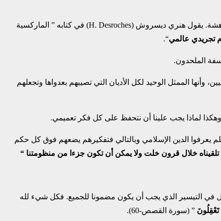
ولم تستطع المسيحية التي أنشأت ورسمت الحياة في أوروبا خلال قرون الوقوف في وجه هذا الهجوم، فالجراح كانت كثيرة والمقاومة كانت هشة. يقول هنري ديسروش (H. Desroches) في كتابه ” الماركسية
وم تجريدي عالمي
“.
اسفة الملحدون.
، وأنها الممثل الوحيد لكل الأديان التي تصيبهم بعدواها وتجعلهم
 فلم يعرفوا الدين الإسلامي وبالتالي فتفكيرهم يضعهم فوق كل حكم
ا تلقيناه خلال قرون خلت ولا يمكن أن تكون جزءا من منظومتنا
“
قل في التيسير الذي يجب أن يكون مضمونا للجميع. فكل شيء لله
ا تَعْقِلُونَ
” (سورة القصص-60).