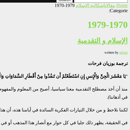
Home
مقالات
إشكالية الإسلام
1979-1970
Categorie:
1979-1970
الإسلام و التقدمية
written by
admin
ترجمة بوزيان فرحات
“
يَا مَعْشَرَ الْجِنِّ وَالْإِنسِ إِنِ اسْتَطَعْتُمْ أَن تَنفُذُوا مِنْ أَقْطَارِ السَّمَاوَاتِ وَالْأ
منذ أن أخذ مصطلح التقدمية معنا سياسيا، أصبح من المعلوم والمفهوم أ
في أذهاننا).
لكننا نلاحظ و من خلال التيارات الفكرية السائدة في أيامنا هذه، أن 
في الحقيقة، يظهر ذلك جليا في كل حوار مع أنصار هذا المذهب أو في