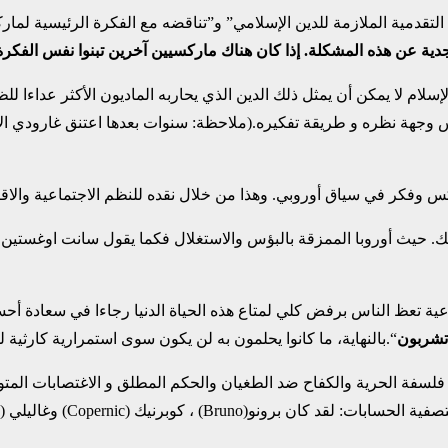
 التقدمية الملازمة للدين الإسلامي” و”تناقضه مع الفكرة الرئيسية لم
عن هذه المشكلة. إذا كان هناك ماركسيين آخرين تبنوا نفس الفكرة فإن
لإسلام لا يمكن أن يمثل ذلك الدين الذي يحاربه الماديون الأكثر عداءا ل
وجهة نظره و طريقة تفكيره.(ملاحظة: سنوات بعدها اعتنق غارودي الإ
 وفكر في سياق أوروبي. وهذا من خلال نقده للنظم الاجتماعية والاقتص
ك. حيث أوروبا الممزقة بالبؤس والاستغلال فكما يقول سانت اوغستين في
عية تعظ الناس برفض كلي لمتاع هذه الحياة الدنيا رجاءا في سعادة أح
 تشربون
“.بالنهاية، ما كانوا يحلمون به لن يكون سوى استمرارية كارثية ل
سفة الحرية والكفاح ضد الطغيان والحكم المطلق و الاغتصابات المتوا
 وغاليلي (Galilée) شهداء و أبطال صراع العلم ضد الظلامية.