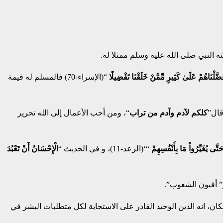
ه النبي صلى الله عليه وسلم ممثلا له.
َّلْنَاهُمْ عَلَىٰ كَثِيرٍ مِّمَّنْ خَلَقْنَا تَفْضِيلًا
“(الإسراء-70) فالمسلم له قيمة
قال”
كلكم لآدم وآدم من تراب
“، ومن أحب الأعمال إلى الله تحرير
 حَتَّى يُغَيِّرُواْ مَا بِأَنْفُسِهِمْ
“‘(الرعد-11)، و في الحديث “
الْإِحْسَانُ أَنْ تَعْبُدَ
ر” أفيون الشعوب”.
ان، انه الدين الوحيد القادر على الاستجابة لكل متطلبات البشر في