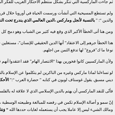
ثم جاءت الماركسية التي تنكر بشكل منتظم الاحتكار الغريب للفكر ا
والدين “: ”
بالنسبة لأنجل وماركس ،الدين العالمي الذي يندرج تحت الن
ومن هنا أتى الخطأ الأكبر الذي وقع فيه كثير من الشباب وهو دمج كل ا
هذا الخطأ جرهم إلى الاعتقاد” أنها الدين الحقيقي للإنسان”، مستغلين 
نوعا ما ك”فروع” لها تدفع الثمن من اجلهم.
ولأن الماركسيين كانوا فخورين بهذا “الانتصار الهام” فقد اعتقدوا أنهم قضوا على “المثالية” سواء كانت ا
لو تساءلنا لماذا ماركس وغيره من الناكرين لم يتكلموا عن الإسلام با
ديني مسبق. يقول غوستاف لوبون في كتابه ” حضارة العرب “:”
الأحك
فأنّى للنقد الماركسي أن يهتم بالدين الإسلامي الذي لا علاقة له بالفلس
إنّ سمو و أصالة الإسلام تكمن في رفضه للمبالغة وطبيعته الوسطية ،
ومالك الشيء ليس إلا عاملا يجب أن يستعمله لغايات حددها الله
“
وَمَا أ