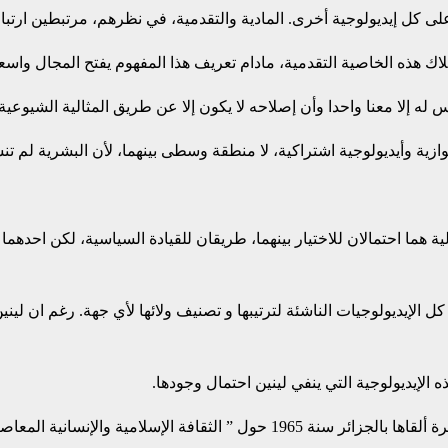
 على كل إيديولوجية أخرى. المادية والتقدمية، في نظرهم، مرتبطين ارتباطا
ك هذه الخاصية التقدمية، مادام تعريف هذا المفهوم يفتح المجال واسعا ل
 له إلا معنا واحدا وأن إصلاحه لا يكون إلا عن طريق المثالية الشيوعية؟
ة وأيديولوجية اشتراكية، لا منطقة وسطى بينهما، لأن البشرية لم تنشئ إيديولوج
لية هما احتمالان للاختيار بينهما، طريقان للقيادة السياسية، لكن احد
 الإيديولوجيات الناشئة لترتيبها و تصنيف ولائها لأي جهة. رغم ان لين
ه الإيديولوجية التي ينفي لينين احتمال وجودها.
 الإسلامية والإنسانية المعاصرة”.