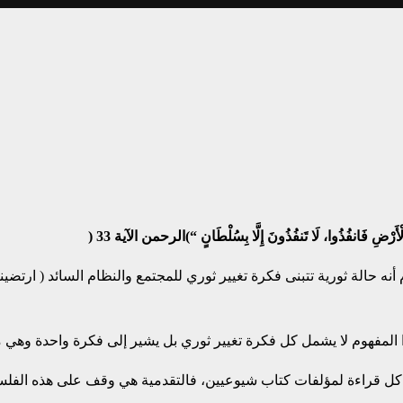
َرْضِ فَانفُذُوا، لَا تَنفُذُونَ إِلَّا بِسُلْطَانٍ
“
)
الرحمن الآية 33
(
نه حالة ثورية تتبنى فكرة تغيير ثوري للمجتمع والنظام السائد ( ارتض
هذا المفهوم لا يشمل كل فكرة تغيير ثوري بل يشير إلى فكرة واحدة وهي 
 كل قراءة لمؤلفات كتاب شيوعيين، فالتقدمية هي وقف على هذه الفلس