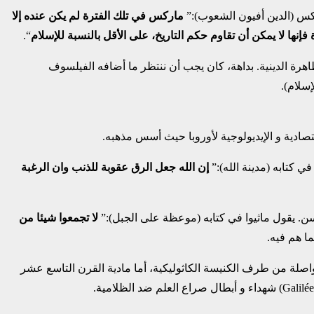
اركس (الدين أفيون الشعوب):”
ماركس في تلك الفترة لم يكن عنده إلا
ها لا يمكن أن تقاوم حكم التاريخ، على الأقل بالنسبة للإسلام
“.
لظاهرة الدينية. بداهة، كان يجب أن ننتظر ما أضافه الفيلسوف
سلام).
ادية و الإيديولوجية لأوروبا حيث أسس مذهبه.
 كتابه (مدينة الله):”
إن الله جعل الرق عقوبة للذنب وان الرغبة
سن. يقول ماثيوا في كتابه (موعظة على الجبل):”
لا تجمعوا شيئا من
ما هم فيه.
صلة من طرف الكنيسة الكاثوليكية، أما مادية القرن التاسع عشر