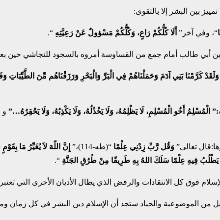
ييز بين البشر إلا بالتقوى:
“، وفي آخر”
أَلَا كُلُّكُمْ رَاعٍ، وَكُلُّكُمْ مَسْؤولٌ عَنْ رَعِيَّتِهِ
“.
 جعفر بن أبي طالب أمام جمع من القساوسة أمروه بالسجود للنجاشي حين بعث
َلَقَدْ كَرَّمْنَا بَنِي آدَمَ وَحَمَلْنَاهُمْ فِي الْبَرِّ وَالْبَحْرِ وَرَزَقْنَاهُم مِّنَ الطَّيِّبَاتِ وَفَض
:” الْمُسْلِمُ أَخُو الْمُسْلِمِ، لَا يَظْلِمُهُ، وَلَا يَخْذُلُهُ، وَلَا يَكْذِبُهُ، وَلَا يَحْقِرُهُ…”
و 
ها:قال تعالى”
وَقُل رَّبِّ زِدْنِي عِلْمًا
“(طه-114)،”
إِنَّ اللّهَ لاَ يُغَيِّرُ مَا بِقَوْمٍ
طْلُبُ فِيهِ عِلْمًا سَلَكَ اللهُ بِهِ طَرِيقًا مِنْ طُرُقِ الجَنَّةِ
“.
الإسلام فوق كل الانتقادات والرفض الذي يطال الأديان الأخرى التي تعتب
ليل من الموضوعية والحياد ستجد أن الإسلام دين البشر في كل زمان ومك