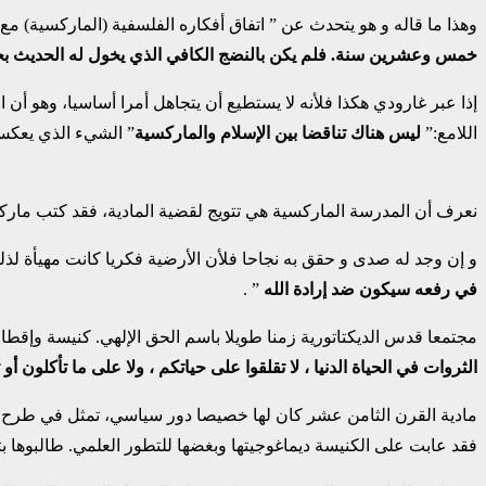
وهذا ما قاله و هو يتحدث عن ” اتفاق أفكاره الفلسفية (الماركسية) مع
خمس وعشرين سنة. فلم يكن بالنضج الكافي الذي يخول له الحديث بجدية 
إذا عبر غارودي هكذا فلأنه لا يستطيع أن يتجاهل أمرا أساسيا، وهو أن ا
اللامع:”
ليس هناك تناقضا بين الإسلام والماركسية
” الشيء الذي يعكس 
نعرف أن المدرسة الماركسية هي تتويج لقضية المادية، فقد كتب ماركس
و إن وجد له صدى و حقق به نجاحا فلأن الأرضية فكريا كانت مهيأة لذل
في رفعه سيكون ضد إرادة الله
” .
مجتمعا قدس الديكتاتورية زمنا طويلا باسم الحق الإلهي. كنيسة وإقطا
الثروات في الحياة الدنيا ، لا تقلقوا على حياتكم ، ولا على ما تأكلون أو
مادية القرن الثامن عشر كان لها خصيصا دور سياسي، تمثل في طرح فل
فقد عابت على الكنيسة ديماغوجيتها وبغضها للتطور العلمي. طالبوها بتصفية الحسابات: لقد كان برونو(Bruno) ، كوبرنيك (Copernic)