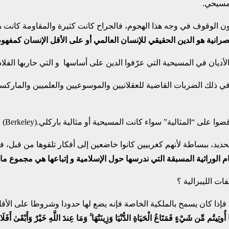
لمسيحي.
صرانية هو الدين الحقيقي للإنسان العالمي أو على الأقل الإنسان كمفه
لأديان في المسيحية التي عرّفوا الدين على أساسها و التي حاربها الفل
في ذلك الضربات القاضية للعقلانيين والموسوعيين والعلميين والماركسيين
لمسيحية أو مثالية باركلي.(Berkeley) وهكذا لماذا يجب علينا أن نتحفظ على كل فكر تعميمي.
لتحديد، ببساطة لأنهم كغربيين كانوا خاضعين إلى أفكار تلقوها من قبل،
ام الوراثية المسبقة التي ندرسها حول الإسلامية و إتباعها هي مجموع م
فات الليبرالية ؟
 فإذا كان يسمح بالملكية الخاصة فإنه يضع لها حدودا وشروطا على الأ
ُوتِيتُم مِّن شَيْءٍ فَمَتَاعُ الْحَيَاةِ الدُّنْيَا وَزِينَتُهَا ۚ وَمَا عِندَ اللَّهِ خَيْرٌ وَأَبْقَىٰ أَفَلَ