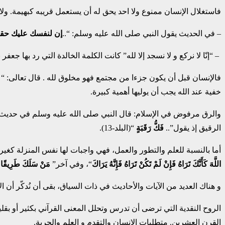
فاستغلال الإنسان ممنوع ولا احد يحق له أن يستعمل قريبه كبهيمة. ولا تم
– في الحديث يقول النبي صلى الله عليه وسلم: “..
إن لنفسك عليك حقا
– “إنّا لا نركع و لا نسجد إلا لله” كانت الكلمة الخالدة التي رد بها
فالإنسان قبل أن يكون جزءا من مجتمع فهو مخلوق لله . قال تعالى: “
و
خفية عند الله يجب أن يوليها أهمية كبيرة.
والرق مرفوض في الإسلام: قال النبي صلى الله عليه وسلم في حديث
الرقيق إذ يقول”..
فَكُّ رَقَبَةٍ
“(البلد-13).
أما بالنسبة للعلم والتطور والعمل، فهي واجبات لها نفس المنزلة كغير
اللَّهَ كَأَنَّكَ تَرَاهُ فَإِنْ لَمْ تَكُنْ تَرَاهُ فَإِنَّهُ يَرَاكَ
“، وفي آخر”
مَنْ سَلَكَ طَرِيقًا يَ
و هناك العديد من الآيات والأحاديث في ذات السياق، بقى أن نُدكّر أن 
الروح النقدية التي ترضى أن تدرس وتحلل المعنى القرآني بكثير أو بق
القرن العشرين. متطلبات الإنسان والتقدم و العلم والحرية.