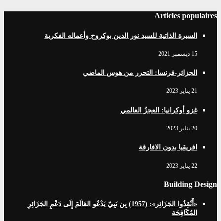
Articles populaires
السيرة الذاتية للسيد نور الدين بوكروح وأعماله الفكرية
15 ديسمبر 2021
الجزائر-فرنسا: التحرر من هوس الماضي
21 يناير 2023
غزو أوكرانيا: العجزُ العالمي
20 يناير 2023
افریقيا بدون الافارقة
22 يناير 2023
Building Design
«أَنْقِذُوا الجَزَائِر»: (1957) بِن نَبِيّ يَدْعُو العَالَمَ إِلَى دَعْمِ الجَزَائِرِ
المُكَافِحَة