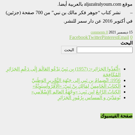
موقع aljazaïralyoum.com بالعربية أيضا.
– نشر كتاب “جوهر فكر مالك بن نبي” من 700 صفحة (جزئين)
في أكتوبر 2016 عن دار سمر للنشر.
15 ديسمبر 2021
0 comments
Facebook
Twitter
Pinterest
Email
0
البحث
البحث
«أَنْقِذُوا الجَزَائِر»: (1957) بِن نَبِيّ يَدْعُو العَالَمَ إِلَى دَعْمِ الجَزَائِرِ
المُكَافِحَة
1956: انْضِمامُ بِن نَبِي إِلى جَبْهَةِ التَّحْرِيرِ الوَطَنِيِّ
الْكِتَابُ الْخَامِسُ لِمَالِكِ بِنْ نَبِيّ: «الْأَفْرُوآسِيَوِيَّةُ»
الكِتابُ الرَّابِعُ لِبِن نَبِي: «وِجْهَةُ العالم الإِسْلامي»
بُومَدْيَنَ و المساس بِرُمُوزِ الْجَزَائِرِ
صفحة الفيسبوك