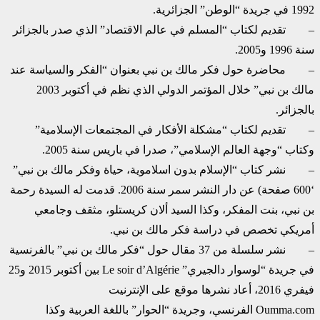
1992 في جريدة “الوطن” الجزائرية.
– تقديم لكتاب “المسلم في عالم الاقتصاد” الذي صدر بالجزائر
سنة 1996 و2005.
– محاضرة حول فكر مالك بن نبي بعنوان “الفكر والسياسة عند
مالك بن نبي” خلال المؤتمر الدولي الذي نظم في أكتوبر 2003
بالجزائر.
– تقديم لكتاب “مشكلة الأفكار في المجتمعات الإسلامية”
وكتاب “وجهة العالم الإسلامي”، صدرا في باريس سنة 2005.
– نشر كتاب “الإسلام بدون اسلاموية، حياة وفكر مالك بن نبي”
‘600 صفحة) عن دار النشر سمر سنة 2006. قدمت له السيدة رحمة
بن نبي، بنت المفكر، وكذا السيد ألان كريستلو، مثقف وجامعي
أمريكي تخصص في دراسة فكر مالك بن نبي.
– نشر سلسلة من 37 مقال حول “فكر مالك بن نبي” بالفرنسية
في جريدة “لوسوار دالجيري” Le soir d’Algérie بين أكتوبر 2015 و25
فيفري 2016، أعاد نشرها موقع على الإنترنيت
Oumma.com الفرنسي، وجريدة “الحوار” باللغة العربية وكذا