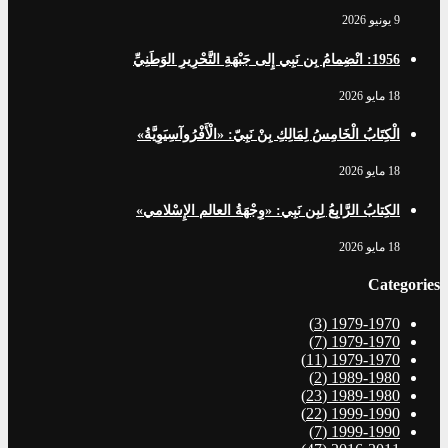
9 يونيو 2026
1956: انْضِمامُ بِن نَبِي إِلى جَبْهَةِ التَّحْرِيرِ الوَطَنِيِّ
18 مايو 2026
الْكِتَابُ الْخَامِسُ لِمَالِكِ بِنْ نَبِيّ: «الْأَفْرُوآسِيَوِيَّةُ»
18 مايو 2026
الكِتابُ الرَّابِعُ لِبِن نَبِي: «وِجْهَةُ العالم الإِسْلامي»
18 مايو 2026
Categories
(3)
1979-1970
(7)
1979-1970
(11)
1979-1970
(2)
1989-1980
(23)
1989-1980
(22)
1999-1990
(7)
1999-1990