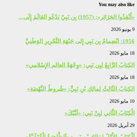
You may also like
«أَنْقِذُوا الجَزَائِر»: (1957) بِن نَبِيّ يَدْعُو العَالَمَ إِلَى...
9 يونيو 2026
1956: انْضِمامُ بِن نَبِي إِلى جَبْهَةِ التَّحْرِيرِ الوَطَنِيِّ
18 مايو 2026
الكِتابُ الرَّابِعُ لِبِن نَبِي: «وِجْهَةُ العالم الإِسْلامي»
18 مايو 2026
الكِتابُ الثّالِثُ لِمالِكِ بْنِ نَبِيٍّ: «شُروطُ النَّهْضَةِ»
10 مايو 2026
الْكِتَابُ الثَّانِي لِبِنْ نَبِي: «لَبَّيْكَ»
29 أبريل 2026
اَلْكِتَابُ الأَوَّلُ لِمَالِكِ بْنِ نَبِي: «اَلظَّاهِرَةُ الْقُرْآنِيَّةُ»