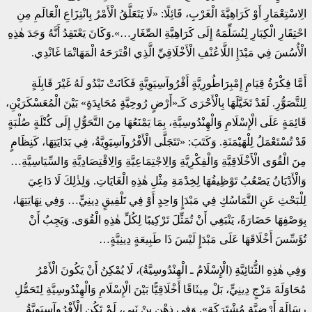
الِاسْتِعْمَارِ أَوْ كَرَاهِيَّةَ الْغَرْبِ، قَائِلًا: «لَا يَتَعَلَّقُ الْأَمْرُ بِانْتِزَاعِ الْعَالَمِ مِنِ
احْتِقَارِ الْكِبَارِ لِنُسَلِّمَهُ إِلَى كَرَاهِيَّةِ الصِّغَارِ…».وَكَانَ يَعْتَقِدُ أَنَّهُ وَجَدَ هٰذِهِ
الْأُسُسَ فِي مَبْدَإِ اللَّاعُنْفِ الْأَخْلَاقِيِّ الَّذِي اقْتَرَحَهُ الْمَهَاتْمَا غَانْدِي.
أَمَّا فِكْرَةُ قِيَامِ إِمْبِرَاطُورِيَّةٍ أَفْرُوآسِيَوِيَّةٍ فَكَانَتْ تَبْدُو لَهُ غَيْرَ قَابِلَةٍ
لِلتَّصَوُّرِ. لَقَدْ تَخَيَّلَهَا بِالْأَحْرَى كَـ«أَرْضٍ رُوحِيَّةٍ مُحَايِدَةٍ» بَيْنَ الْمُعَسْكَرَيْنِ،
قَائِمَةٍ عَلَى الْإِسْلَامِ وَالْهِنْدُوسِيَّةِ، بِمَا يَمْنَعُهَا مِنَ التَّحَوُّلِ إِلَى كُتْلَةٍ صُلْبَةٍ
قَدْ تُسْتَعْمَلُ لِلْهَيْمَنَةِ. وَكَتَبَ: «تَتَجَلَّى الْأَفْرُوآسِيَوِيَّةُ، فِي بَدَايَتِهَا، كَنِظَامٍ
مِنَ الْقُوَى الْأَخْلَاقِيَّةِ وَالْفِكْرِيَّةِ وَالِاجْتِمَاعِيَّةِ وَالِاقْتِصَادِيَّةِ وَالسِّيَاسِيَّةِ…
وَالْأَدْيَانُ يَصْعُبُ تَوْظِيفُهَا لِخِدْمَةِ مِثْلِ هٰذِهِ الْغَايَاتِ. وَلِذٰلِكَ لَا دَاعِيَ
لِلْبَحْثِ عَنِ التَّمَاسُكِ فِي مَبْدَإٍ وَاحِدٍ أَوْ فِي تَلْفِيقٍ دِينِيٍّ… وَفِي نِهَايَتِهَا،
بِوَصْفِهَا حَضَارَةً، يَنْبَغِي أَنْ تُمَثِّلَ تَرْكِيبًا لِكُلِّ هٰذِهِ الْقُوَى. وَيَجِبُ أَنْ
تُؤَسِّسَ أَخْلَاقَهَا عَلَى مَبْدَإٍ لَيْسَ ذَا طَبِيعَةٍ دِينِيَّةٍ…
وَفِي هٰذِهِ الثُّنَائِيَّةِ (الْإِسْلَامُ ـ الْهِنْدُوسِيَّةُ)، لَا يُمْكِنُ أَنْ يَكُونَ الْأَمْرُ
مُحَاوَلَةَ مَزْجٍ دِينِيٍّ، بَلْ مِيثَاقًا أَخْلَاقِيًّا بَيْنَ الْإِسْلَامِ وَالْهِنْدُوسِيَّةِ لِتَحَمُّلِ
رِسَالَةٍ أَرْضِيَّةٍ مُشْتَرَكَةٍ». وَفِي ذِهْنِ بِنْ نَبِي، لَمْ تَكُنِ الْأَفْرُوآسِيَوِيَّةُ