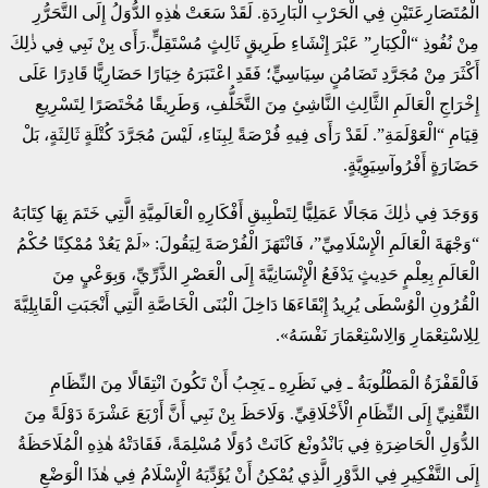
الْمُتَصَارِعَتَيْنِ فِي الْحَرْبِ الْبَارِدَةِ. لَقَدْ سَعَتْ هٰذِهِ الدُّوَلُ إِلَى التَّحَرُّرِ
مِنْ نُفُوذِ “الْكِبَارِ” عَبْرَ إِنْشَاءِ طَرِيقٍ ثَالِثٍ مُسْتَقِلٍّ.رَأَى بِنْ نَبِي فِي ذٰلِكَ
أَكْثَرَ مِنْ مُجَرَّدِ تَضَامُنٍ سِيَاسِيٍّ؛ فَقَدِ اعْتَبَرَهُ خِيَارًا حَضَارِيًّا قَادِرًا عَلَى
إِخْرَاجِ الْعَالَمِ الثَّالِثِ النَّاشِئِ مِنَ التَّخَلُّفِ، وَطَرِيقًا مُخْتَصَرًا لِتَسْرِيعِ
قِيَامِ “الْعَوْلَمَةِ”. لَقَدْ رَأَى فِيهِ فُرْصَةً لِبِنَاءِ، لَيْسَ مُجَرَّدَ كُتْلَةٍ ثَالِثَةٍ، بَلْ
حَضَارَةٍ أَفْرُوآسِيَوِيَّةٍ.
وَوَجَدَ فِي ذٰلِكَ مَجَالًا عَمَلِيًّا لِتَطْبِيقِ أَفْكَارِهِ الْعَالَمِيَّةِ الَّتِي خَتَمَ بِهَا كِتَابَهُ
“وَجْهَةَ الْعَالَمِ الْإِسْلَامِيِّ”، فَانْتَهَزَ الْفُرْصَةَ لِيَقُولَ: «لَمْ يَعُدْ مُمْكِنًا حُكْمُ
الْعَالَمِ بِعِلْمٍ حَدِيثٍ يَدْفَعُ الْإِنْسَانِيَّةَ إِلَى الْعَصْرِ الذَّرِّيِّ، وَبِوَعْيٍ مِنَ
الْقُرُونِ الْوُسْطَى يُرِيدُ إِبْقَاءَهَا دَاخِلَ الْبُنَى الْخَاصَّةِ الَّتِي أَنْجَبَتِ الْقَابِلِيَّةَ
لِلِاسْتِعْمَارِ وَالِاسْتِعْمَارَ نَفْسَهُ».
فَالْقَفْزَةُ الْمَطْلُوبَةُ ـ فِي نَظَرِهِ ـ يَجِبُ أَنْ تَكُونَ انْتِقَالًا مِنَ النِّظَامِ
التِّقْنِيِّ إِلَى النِّظَامِ الْأَخْلَاقِيِّ. وَلَاحَظَ بِنْ نَبِي أَنَّ أَرْبَعَ عَشْرَةَ دَوْلَةً مِنَ
الدُّوَلِ الْحَاضِرَةِ فِي بَانْدُونْغ كَانَتْ دُوَلًا مُسْلِمَةً، فَقَادَتْهُ هٰذِهِ الْمُلَاحَظَةُ
إِلَى التَّفْكِيرِ فِي الدَّوْرِ الَّذِي يُمْكِنُ أَنْ يُؤَدِّيَهُ الْإِسْلَامُ فِي هٰذَا الْوَضْعِ