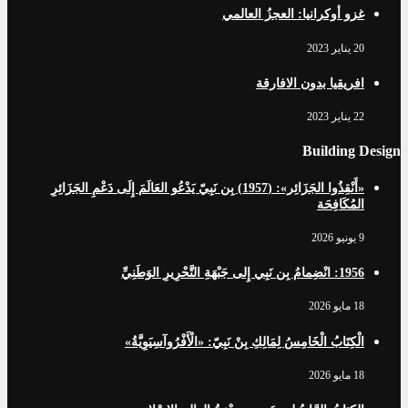
غزو أوكرانيا: العجزُ العالمي
20 يناير 2023
افریقيا بدون الافارقة
22 يناير 2023
Building Design
«أَنْقِذُوا الجَزَائِر»: (1957) بِن نَبِيّ يَدْعُو العَالَمَ إِلَى دَعْمِ الجَزَائِرِ
المُكَافِحَة
9 يونيو 2026
1956: انْضِمامُ بِن نَبِي إِلى جَبْهَةِ التَّحْرِيرِ الوَطَنِيِّ
18 مايو 2026
الْكِتَابُ الْخَامِسُ لِمَالِكِ بِنْ نَبِيّ: «الْأَفْرُوآسِيَوِيَّةُ»
18 مايو 2026