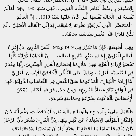
بِالِاسْتِقْرَارِ وَسْطَ أَنْقَاضِ النِّظَامِ الْقَدِيمِ… فَفِي سَنَةِ 1945 وَجَدَ الْعَالَمُ
نَفْسَهُ فِي الْحَالَةِ نَفْسِهَا الَّتِي كَانَ عَلَيْهَا سَنَةَ 1919… إِنَّ الْعَالَمَ
“الْمُتَحَضِّرَ” الَّذِي لَمْ يُغَيِّرْ نَظْرَتَهُ الِاسْتِعْمَارِيَّةَ إِلَى “الْعَالَمِ الْأَصْلِيِّ”، لَمْ
يَكُنْ قَادِرًا عَلَى تَغْيِيرِ سِيَاسَتِهِ تِجَاهَهُ…
وَفِي الْحَقِيقَةِ، فَإِنَّ مَا تَكَرَّرَ فِي 1919 وَ1945 لَيْسَ التَّارِيخَ، بَلْ إِغْرَاءُ
الْعَالَمِ الْغَرْبِيِّ بِإِعَادَةِ صُنْعِ التَّارِيخِ لِصَالِحِهِ… إِنَّ الْحَيَاةَ الدُّوَلِيَّةَ كُلَّهَا
تَخْضَعُ لِإِرَادَةِ الْقُوَّةِ، وَهِيَ مُلَازِمَةٌ لِحَضَارَةِ الْقَرْنِ الْعِشْرِينَ. إِنَّهَا مِعْيَارٌ
فِي النَّفْسِيَّةِ الْغَرْبِيَّةِ، وَدَلِيلٌ عَلَى التَّأَخُّرِ الْأَخْلَاقِيِّ لِلْإِنْسَانِ الْغَرْبِيِّ…
أَمَّا إِرَادَةُ “الْكِبَارِ”، الْمَدْعُومَةُ بِحَقِّ النَّقْضِ فِي النِّقَاشَاتِ الدُّوَلِيَّةِ، فَهِيَ
فِي الْوَاقِعِ تَيَّارٌ مُضَادٌّ لِلتَّارِيخِ». وَمِنْ خِلَالِ قِرَاءَةِ الْكِتَابِ، يُمْكِنُ
الْإِحْسَاسُ بِأَنَّهُ كُتِبَ بِسُرْعَةٍ وَحَمَاسَةٍ شَدِيدَةٍ.
فَالْعَمَلُ مَلِيءٌ بِالْمَرَاجِعِ وَالْوَقَائِعِ وَالْوَثَائِقِ وَالْمُلَاحَظَاتِ، رَغْمَ أَنَّهُ كَانَ
بِإِمْكَانِ الْمُؤَلِّفِ الِاسْتِغْنَاءُ عَنْ كَثِيرٍ مِنْهَا، لِأَنَّ الْقَارِئَ يَشْعُرُ بِأَنَّ الرَّجُلَ
كَانَ مُنْدَمِجًا تَمَامًا مَعَ لَحْظَةٍ تَارِيخِيَّةٍ أَرَادَ أَنْ يَمْتَطِيَهَا وَيَدْفَعَهَا نَحْوَ