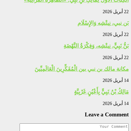
22 أبريل 2026
بَن نبي، نِيتْشِه وَالإِسْلَام
22 أبريل 2026
بَنُّ نَبِيٍّ، نِيتْشِه، وَفِكْرَةُ النَّهْضَةِ
22 أبريل 2026
مكانة مالك بن نبي بين الْمُفَكِّرِينَ الْعَالَمِيِّينَ
14 أبريل 2026
مَالِكُ بْنُ نَبِيٍّ بِأَعْيُنٍ غَرْبِيَّةٍ
14 أبريل 2026
Leave a Comment