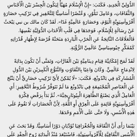
الدُّوَلِيِّ الْجَدِيدِ، فَكَتَبَ: «إِنَّ الْإِسْلَامَ مُهَيَّأٌ لِيَكُونَ الْجِسْرَ بَيْنَ الْأَجْنَاسِ
وَالثَّقَافَاتِ، وَعَامِلَ تَبَلْوُرٍ، وَعُنْصُرًا أَسَاسِيًّا لِلتَّحْفِيزِ فِي تَرْكِيبِ حَضَارَةٍ
أَفْرُوآسِيَوِيَّةٍ الْيَوْمَ، وَحَضَارَةٍ عَالَمِيَّةٍ غَدًا». لَقَدْ كَانَ مالك بن نبي يَبْحَثُ
عَنْ رِسَالَةٍ لِلْإِسْلَامِ، فَوَجَدَهَا فِي قَلْبِ الْأَحْدَاثِ الدُّوَلِيَّةِ نَفْسِهَا.
فَالْعَلَاقَاتُ النَّاتِجَةُ عَنِ الْحَرْبِ الْبَارِدَةِ مَنَحَتْهُ فُرْصَةً لِإِظْهَارِ قُدْرَاتِهِ
كَمُفَكِّرٍ جِيُوسِيَاسِيٍّ عَالَمِيِّ الرُّؤْيَةِ.
لَقَدْ لَمَحَ إِمْكَانِيَّةَ قِيَامِ دِينَامِيَّةٍ بَيْنَ الْقَارَّاتِ، وَتَمَنَّى أَنْ تَكُونَ بِدَايَةً
لِانْدِمَاجٍ عَالَمِيٍّ. وَكَانَ وَاعِيًا بِالتَّفَاوُتِ وَالتَّنَوُّعِ الْكَبِيرَيْنِ بَيْنَ الدُّوَلِ
الْمُشَارِكَةِ فِي بَانْدُونْغ، فَكَتَبَ: «لَا يُمْكِنُ لِأَيِّ تَرْكِيبٍ حَضَارِيٍّ أَنْ يَنْتُجَ
عَنِ الْعَنَاصِرِ الْمُجْتَمِعَةِ فِي بَانْدُونْغ مَا لَمْ تَتَوَفَّرْ شُرُوطُ التَّحْفِيزِ: أَيِ
الْعَامِلُ الَّذِي يَصْنَعُ الظَّاهِرَةَ الْبِيُوتَارِيخِيَّةَ». ثُمَّ بَدَأَ بِرَفْضِ فِكْرَةِ
أَفْرُوآسِيَوِيَّةٍ قَائِمَةٍ عَلَى الْعِرْقِ أَوِ اللُّغَةِ، لِأَنَّ الْحَضَارَاتِ لَا تَقُومُ عَلَى
هٰذِهِ الْأُسُسِ، وَلَا حَتَّى عَلَى الْأُمَمِ وَحْدَهَا.
بَيْنَمَا رَأَى أَنَّ الثَّقَافَةَ وَالْجُغْرَافِيَا تُؤَدِّيَانِ دَوْرًا أَسَاسِيًّا. وَقَدْ بَحَثَ عَنِ
الْأُسُسِ الثَّقَافِيَّةِ لِلْأَفْرُوآسِيَوِيَّةِ، فَاسْتَبْعَدَ مُنْذُ الْبِدَايَةِ رُوحَ الْحِقْدِ عَلَى