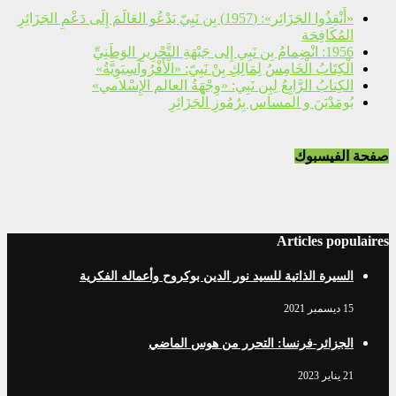
«أَنْقِذُوا الجَزَائِر»: (1957) بِن نَبِيّ يَدْعُو العَالَمَ إِلَى دَعْمِ الجَزَائِرِ
المُكَافِحَة
1956: انْضِمامُ بِن نَبِي إِلى جَبْهَةِ التَّحْرِيرِ الوَطَنِيِّ
الْكِتَابُ الْخَامِسُ لِمَالِكِ بِنْ نَبِيّ: «الْأَفْرُوآسِيَوِيَّةُ»
الكِتابُ الرَّابِعُ لِبِن نَبِي: «وِجْهَةُ العالم الإِسْلامي»
بُومَدْيَنَ و المساس بِرُمُوزِ الْجَزَائِرِ
صفحة الفيسبوك
Articles populaires
السيرة الذاتية للسيد نور الدين بوكروح وأعماله الفكرية
15 ديسمبر 2021
الجزائر-فرنسا: التحرر من هوس الماضي
21 يناير 2023