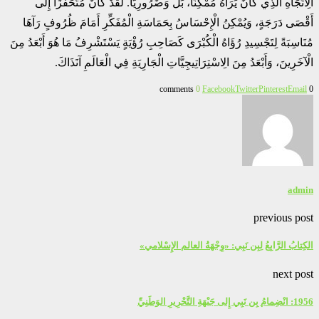
الِاتِّجَاهِ الَّذِي كَانَ يَرَاهُ مُمْكِنًا، بَلْ وَضَرُورِيًّا. لَقَدْ كَانَ مُتَحَفِّزًا إِلَى
أَقْصَى دَرَجَةٍ، وَيُمْكِنُ الْإِحْسَاسُ بِحَمَاسَةِ الْمُفَكِّرِ أَمَامَ ظُرُوفٍ رَآهَا
مُنَاسِبَةً لِتَجْسِيدِ رُؤَاهُ الْكُبْرَى كَصَاحِبِ رُؤْيَةٍ يَسْتَشْرِفُ مَا هُوَ أَبْعَدُ مِنَ
الْآخَرِينَ، وَأَبْعَدُ مِنَ الِاسْتِرَاتِيجِيَّاتِ الْجَارِيَةِ فِي الْعَالَمِ آنَذَاكَ.
0
Facebook
Twitter
Pinterest
Email
0 comments
admin
previous post
الكِتابُ الرَّابِعُ لِبِن نَبِي: «وِجْهَةُ العالم الإِسْلامي»
next post
1956: انْضِمامُ بِن نَبِي إِلى جَبْهَةِ التَّحْرِيرِ الوَطَنِيِّ