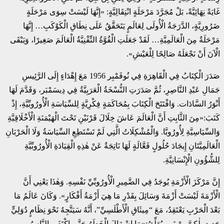
غَايَةً نِهَائِيَّةً، بَلْ مُجَرَّدَ مَرْحَلَةٍ انْتِقَالِيَّةٍ: «إِنَّهَا لَيْسَتْ سِوَى مَرْحَلَةٍ
ضَرُورِيَّةٍ، الدَّرَجَةُ الْأُولَى لِعَالَمٍ يَتَحَقَّقُ عَلَى نِطَاقِ الْكَوْكَبِ… إِنَّهَا
مَرْحَلَةٌ مِنَ الْعَالَمِيَّةِ… لَقَدْ جَعَلَتِ الْقُوَّةُ التِّقْنِيَّةُ الْعَالَمَ صَغِيرًا، وَيَبْقَى
الْآنَ أَنْ نَجْعَلَهُ صَالِحًا لِلْعَيْشِ».
صَدَرَ الْكِتَابُ فِي الْقَاهِرَةِ فِي نُوفَمْبِر 1956 مَعَ إِهْدَاءٍ إِلَى الرَّئِيسِ
جَمَالِ عَبْدِ النَّاصِرِ، ثُمَّ صَدَرَتِ النُّسْخَةُ الْعَرَبِيَّةُ فِي دِيسَمْبَر، وَقَدَّمَ لَهَا
أَنْوَرُ السَّادَات. وَافْتَتَحَ الْكِتَابَ بِمُحَاكَمَةٍ فِكْرِيَّةٍ لِلسِّيَاسَةِ الْأُورُوبِّيَّةِ، إِذْ
كَتَبَ:«مِنَ الثَّابِتِ أَنَّ الْعَالَمَ عَاشَ خِلَالَ قَرْنَيْنِ تَحْتَ الْهَيْمَنَةِ الْأَخْلَاقِيَّةِ
وَالسِّيَاسِيَّةِ لِأُورُوبَّا. وَالْمُشْكِلَاتُ الَّتِي لَمْ تَسْتَطِعِ السِّيَاسَةُ وَلَا الْحَرْبَانِ
الْعَالَمِيَّتَانِ إِيجَادَ حُلُولٍ فَعَّالَةٍ لَهَا نَاتِجَةٌ عَنْ هٰذِهِ الْقِيَادَةِ الْأُورُوبِّيَّةِ
لِلشُّؤُونِ الْإِنْسَانِيَّةِ.
إِنَّ مَرْكَزَ الْأَزْمَةِ يُوجَدُ فِي الضَّمِيرِ الْأُورُوبِّيِّ نَفْسِهِ. وَهٰذَا يَعْنِي أَنَّ
الْأَزْمَةَ لَيْسَتْ أَزْمَةَ وَسَائِلَ بِقَدْرِ مَا هِيَ أَزْمَةُ أَفْكَارٍ». وَكَانَ عَالَمُ مَا
بَعْدَ الْحَرْبِ يَعْتَقِدُ، مَعَ “مِيثَاقِ الْأَطْلَسِيِّ”، أَنَّهُ سَيَتَّجِهُ نَحْوَ نِظَامٍ دُوَلِيٍّ
جَدِيدٍ، لٰكِنَّ بِنْ نَبِي يُعَلِّقُ:«مَا إِنْ زَالَ الْخَطَرُ حَتَّى اكْتَفَى النَّاسُ