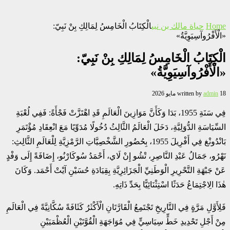
Home
حياة مالك بن نبي
الْكِتَابُ الْخَامِسُ لِمَالِكِ بِنْ نَبِيّ:
«الْأَفْرُوآسِيَوِيَّةُ»
الْكِتَابُ الْخَامِسُ لِمَالِكِ بِنْ نَبِيّ:
«الْأَفْرُوآسِيَوِيَّةُ»
18 مايو 2026
admin
written by
فِي سَنَةِ 1955، بَدَا وَكَأَنَّ مَوَازِينَ الْعَالَمِ قَدِ اهْتَزَّتْ فَجْأَةً: فَفِي لُعْبَةِ
السِّيَاسَةِ الدُّوَلِيَّةِ، دَخَلَ الْعَالَمُ الثَّالِثُ دُخُولًا مُدَوِّيًا مَعَ انْعِقَادِ مُؤْتَمَرِ
بَانْدُونْغ فِي أَفْرِيلَ 1955، بِحُضُورِ الشَّخْصِيَّاتِ الرَّمْزِيَّةِ لِلْعَالَمِ الثَّالِثِ:
نَهْرُو، جَمَالُ عَبْدِ النَّاصِرِ، تْشُو إِنْ لَاي، أَحْمَدُ سُوكَارْنُو، إِضَافَةً إِلَى وَفْدٍ
عَنْ جَبْهَةِ التَّحْرِيرِ الْوَطَنِيِّ الْجَزَائِرِيَّةِ بِقِيَادَةِ حُسَيْنِ آيْتْ أَحْمَد. وَكَانَ
هٰذَا الِاجْتِمَاعُ حَدَثًا اسْتِثْنَائِيًّا بِحَدِّ ذَاتِهِ.
فَلِأَوَّلِ مَرَّةٍ فِي التَّارِيخِ تَجْتَمِعُ الْقَارَّتَانِ الْأَكْثَرُ كَثَافَةً سُكَّانِيَّةً فِي الْعَالَمِ
مِنْ أَجْلِ تَحْدِيدِ خَطٍّ سِيَاسِيٍّ فِي مُوَاجَهَةِ الْقُوَّتَيْنِ الْعُظْمَيَيْنِ